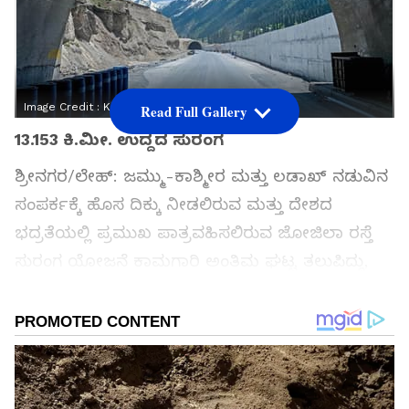
Image Credit :
Kannada Prabha
Read Full Gallery
13.153 ಕಿ.ಮೀ. ಉದ್ದದ ಸುರಂಗ
ಶ್ರೀನಗರ/ಲೇಹ್: ಜಮ್ಮು-ಕಾಶ್ಮೀರ ಮತ್ತು ಲಡಾಖ್ ನಡುವಿನ
ಸಂಪರ್ಕಕ್ಕೆ ಹೊಸ ದಿಕ್ಕು ನೀಡಲಿರುವ ಮತ್ತು ದೇಶದ
ಭದ್ರತೆಯಲ್ಲಿ ಪ್ರಮುಖ ಪಾತ್ರವಹಿಸಲಿರುವ ಜೋಜಿಲಾ ರಸ್ತೆ
ಸುರಂಗ ಯೋಜನೆ ಕಾಮಗಾರಿ ಅಂತಿಮ ಘಟ್ಟ ತಲುಪಿದ್ದು,
ಶೀಘ್ರ ವಾಹನ ಸಂಚಾರಕ್ಕೆ ಲೋಕಾರ್ಪಣೆಗೊಳ್ಳಲಿದೆ.
ಸಮಗ್ರ ಸುದ್ದಿ ಮೂಲವನ್ನಾಗಿ asianet suvarna news ಅನ್ನು
ಆಯ್ಕೆ ಮಾಡಿಕೊಳ್ಳಿ