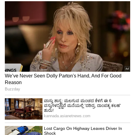
4
6
Image Credit :
Our Own
ನ್ಯೂ ಆಸ್ಟ್ರಿಯನ್ ಟನೆಲಿಂಗ್‌ ಮೆಥಡ್ ತಂತ್ರಜ್ಞಾನದ ಬಳಕೆ
ರಾಷ್ಟ್ರೀಯ ಹೆದ್ದಾರಿ ಮತ್ತು ಮೂಲಸೌಕರ್ಯ ಅಭಿವೃದ್ಧಿ ನಿಗಮ
(ಎನ್‌ಎಚ್‌ಐಡಿಸಿಎಲ್) ಪರವಾಗಿ ಮೆಗಾ ಎಂಜಿನಿಯರಿಂಗ್
ಆ್ಯಂಡ್‌ ಇನ್‌ಫ್ರಾಸ್ಟ್ರಕ್ಚರ್ ಲಿಮಿಟೆಡ್ (ಎಂಇಐಎಲ್) ಈ
ಮಹತ್ವಾಕಾಂಕ್ಷಿ ಯೋಜನೆಯನ್ನು ಕಾರ್ಯಗತಗೊಳಿಸುತ್ತಿದೆ.