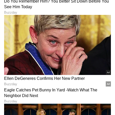
KN
1967ರ ನವೆಂಬರ್ 4ರಂದು ಆರಂಭವಾದ ಕನ್ನಡಪ್ರಭ ಕನ್ನಡ
ಪತ್ರಿಕೋದ್ಯಮದಲ್ಲಿಯೇ ವಿಶೇಷ ಛಾಪು ಮೂಡಿಸಿದ ಕನ್ನಡ ದಿನ
ಪತ್ರಿಕೆ. ದೇಶ, ವಿದೇಶ, ವಾಣಿಜ್ಯ, ಕ್ರೀಡೆ, ಮನೋರಂಜನೆ ಸೇರಿ
ವೈವಿಧ್ಯಮಯ ಸುದ್ದಿಗಳ ಹೂರಣ ಹೊತ್ತು ತರುವ ಕನ್ನಡಪ್ರಭ,
ಸುರಂಗ ಮಾರ್ಗ
ಕನ್ನಡಿಗರ ಅಸ್ಮಿತೆಯ ಸಂಕೇತ. ಸದಾ ಕರುನಾಡು, ನುಡಿ, ಸಂಸ್ಕೃತಿ
ಜಮ್ಮು ಮತ್ತು ಕಾಶ್ಮೀರ
ಪರ ಧ್ವನಿ ಎತ್ತುವ ಕನ್ನಡಪ್ರಭ ದಿನ ಪತ್ರಿಕೆಯಲ್ಲಿ ಪ್ರಕಟಗೊಳ್ಳುವ
ಸುದ್ದಿಗಳು ಸುವರ್ಣ ನ್ಯೂಸ್ ವೆಬ್‌ಸೈಟಲ್ಲೂ ಲಭ್ಯ.
ಕರ್ನಾಟಕ, ಭಾರತ (
India News
) ಮತ್ತು ಜಗತ್ತಿನ
ಕ್ಷಣಕ್ಷಣದ ಕನ್ನಡ ಸುದ್ದಿ (
Kannada News
)
ಅಪ್ಡೇಟ್‌ಗಳಿಗಾಗಿ ಏಷ್ಯಾನೆಟ್ ಸುವರ್ಣ ನ್ಯೂಸ್‌ ಫಾಲೋ
ಮಾಡಿ. ಬ್ರೇಕಿಂಗ್ ಸುದ್ದಿ (
Latest Kannada News
),
ವಿಶೇಷ ವರದಿಗಳು ಮತ್ತು ನೇರ ಪ್ರಸಾರಗಳೊಂದಿಗೆ
(
kannada news live
) ಸಂಪೂರ್ಣ ಮಾಹಿತಿ ಒಂದೇ
ಕ್ಲಿಕ್‌ನಲ್ಲಿ ಲಭ್ಯ. ಏಷ್ಯಾನೆಟ್ ಸುವರ್ಣ ನ್ಯೂಸ್ ಅಧಿಕೃತ
ಆ್ಯಪ್ ಡೌನ್‌ಲೋಡ್ ಮಾಡಿ ಹಾಗು ಎಲ್ಲಾ ಅಪ್‌ಡೇಟ್
ಗಳನ್ನು ಪಡೆಯಿರಿ