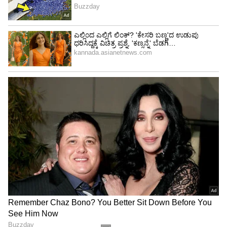
ಹಿಮಾಲಯದ ಸಂಕೀರ್ಣ ಭೂವೈಜ್ಞಾನಿಕ ಪರಿಸ್ಥಿತಿಗೆ
ಅನುಗುಣವಾಗಿ ‘ನ್ಯೂ ಆಸ್ಟ್ರಿಯನ್ ಟನೆಲಿಂಗ್‌ ಮೆಥಡ್’
ತಂತ್ರಜ್ಞಾನ ಬಳಸಿ ಈ ಸುರಂಗ ನಿರ್ಮಿಸಲಾಗಿದೆ.
5
6
Image Credit :
Our Own
365 ದಿನಗಳ ಸಂಪರ್ಕಕ್ಕೆ ರಹದಾರಿ
ಈ ಸುರಂಗ ಮಾರ್ಗ ಪೂರ್ಣಗೊಂಡ ಬಳಿಕ ಶ್ರೀನಗರ ಮತ್ತು
ಲಡಾಖ್ ನಡುವಿನ ಸಂಪರ್ಕ ವರ್ಷ ಪೂರ್ತಿ ಲಭ್ಯವಾಗಲಿದೆ.