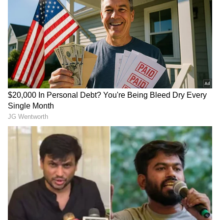
ಸಿಲ್ಕ್‌ಬೋರ್ಡ್‌ To ಹೆಬ್ಬಾಳದ 17 ಕಿ.ಮೀ ಉದ್ದದ
ಸುರಂಗ ಗುತ್ತಿಗೆ ಅದಾನಿ ಕಂಪನಿಗೆ: 22 ಸಾವಿರ ಕೋಟಿಗೆ
ಬಿಡ್
ಲಾಲ್‌ಬಾಗ್ ಸುರಂಗ ರಸ್ತೆ ಮಾರ್ಗ ಕುರಿತು ಜಿಎಸ್‌ಐ
ತಜ್ಞರ ಭೌಗೋಳಿಕ ಮತ್ತು ತಾಂತ್ರಿಕ ಪರಿಶೀಲನೆ
3
6
Image Credit :
Our Own
ಶಾಶ್ವತ ಪರಿಹಾರ