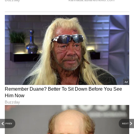
6
6
Image Credit :
Our Own
ಯೋಜನೆಯ ಪ್ರಮುಖ ಅಂಕಿ-ಅಂಶಗಳು
ಒಟ್ಟು ಯೋಜನಾ ಉದ್ದ: 30.894 ಕಿ.ಮೀ.
ಮುಖ್ಯ ಜೋಜಿಲಾ ಸುರಂಗ: 13.153 ಕಿ.ಮೀ.
ನಿಲ್‌ಗ್ರಾರ್ ಜೋಡಿ ಸುರಂಗಗಳು: 457 ಮೀ. ಹಾಗೂ 1.95
PREV
NEXT
ಕಿ.ಮೀ.