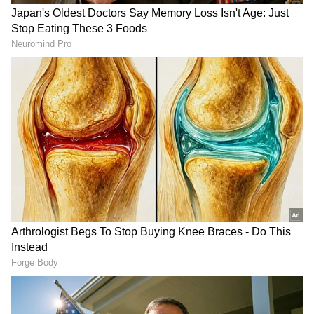
Image Credit :
Our Own
ವಿಶ್ವದ ಅತಿ ಎತ್ತರದಲ್ಲಿರುವ ಅತಿ ಉದ್ದದ ಏಕ-ಟ್ಯೂಬ್
ದ್ವಿಮುಖ ರಸ್ತೆ ಸುರಂಗ
13.153 ಕಿ.ಮೀ. ಉದ್ದದ ಜೋಜಿಲಾ ಸುರಂಗವನ್ನು ಭೇದಿಸುವ
ಕ್ಷಣಕ್ಕೆ ಸಾಕ್ಷಿಯಾಗಲಿದೆ. ಇದು ಭಾರತದ ಮೂಲಸೌಕರ್ಯ
ಇತಿಹಾಸದಲ್ಲಿ ಐತಿಹಾಸಿಕ ಕ್ಷಣವೆಂದು ಪರಿಗಣಿಸಲಾಗಿದೆ.
ಸಮುದ್ರ ಮಟ್ಟದಿಂದ ಸುಮಾರು 11,578 ಅಡಿ ಎತ್ತರದಲ್ಲಿರುವ
ಈ ಸುರಂಗವು ವಿಶ್ವದ ಅತಿ ಎತ್ತರದಲ್ಲಿರುವ ಅತಿ ಉದ್ದದ ಏಕ-
ಟ್ಯೂಬ್ ದ್ವಿಮುಖ ರಸ್ತೆ ಸುರಂಗ ಎಂಬ ಹೆಗ್ಗಳಿಕೆಗೆ
ಪಾತ್ರವಾಗಿದೆ.
Related Articles