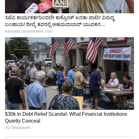
ಶ್ರೀನಗರದ ಸಮೀಪದ ಸೋನ್‌ಮಾರ್ಗ್‌ನ ಬಾಲ್ತಾಲ್ ಮತ್ತು
ದ್ರಾಸ್-ಕಾರ್ಗಿಲ್ ಪ್ರದೇಶದ ಮೀನಾಮಾರ್ಗ್ ನಡುವಿನ ಈ
ಯೋಜನೆ, ಹಲವು ತಿಂಗಳುಗಳ ಕಾಲ ಹಿಮಪಾತದ
ಅಪಾಯದಿಂದ ಕಡಿತಗೊಳ್ಳುವ ಸಂಪರ್ಕ ಸಮಸ್ಯೆಗೆ ಶಾಶ್ವತ
ಪರಿಹಾರ ಒದಗಿಸಲಿದೆ.