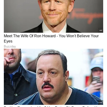
ಭಾರತದಲ್ಲೇ ಅತಿ ಉದ್ದದ ಲಂಬ ಶಾಫ್ಟ್: 474.30 ಮೀ.
ಹಿಮ ರಕ್ಷಣಾ ಗ್ಯಾಲರಿ: 450 ಮೀ.
LATEST VIDEOS
ABOUT THE AUTHOR
Kannadaprabha News