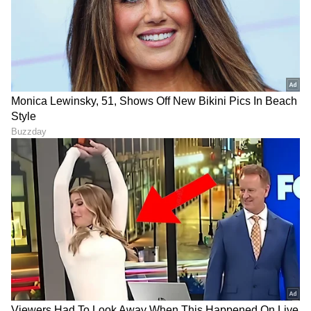
ಟ್ರಂಪ್ ಐತಿಹಾಸಿಕ ಒಪ್ಪಂದ | India US
Trade Deal | Party Rounds