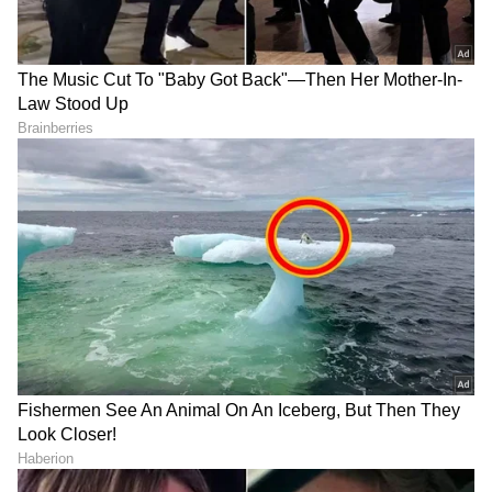
DOWNLOAD APP
RECOMMENDED STORIES
ನಿಮ್ಮ ದೇಹದಲ್ಲಿ ಕಿಡ್ನಿ ವರ್ಕ್‌
ಒಂದು ಪೈಸೆಯೂ ಖರ್ಚು
ಆಗ್ತಿಲ್ಲ ಅಂತಾ ಮುನ್ಸೂಚನೆ
ಮಾಡದೇ ಭರ್ಜರಿ ಹೂವು
ನೀಡೋ ವಿಚಾರಗಳಿವು..
ಅರಳುವಂತೆ ಮಾಡೋದು ಹೇಗೆ?