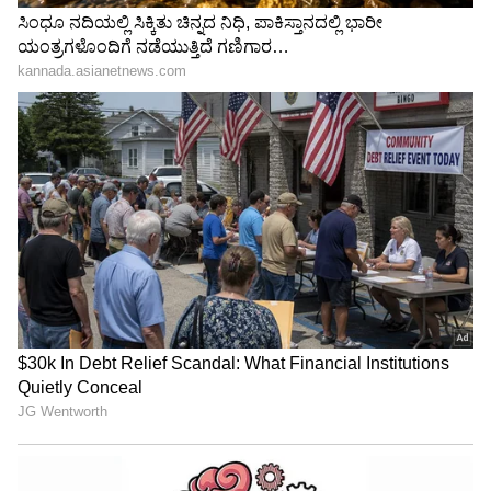
ತಿಳಿಯುತ್ತದೆಯೇ? ಗರುಡ ಪುರಾಣ ಹೇಳೋದೇನು?
ಜಿಮ್‌ ಇಲ್ಲ, ಫ್ಯಾನ್ಸಿ ಡಯೆಟ್‌ ಮಾಡದೆ 20kg ತೂಕ
ಇಳಿಸಿಕೊಂಡ್ರು; ಹುಬ್ಬಳ್ಳಿಯ ಪ್ರವೀಣ್‌ ಗುಡಿ ಸೀಕ್ರೇಟ್‌
ಇದು!
3
7
Image Credit :
Asianet News
ನಿದ್ರೆ ಕೊರತೆ
ನೀವು ಎಷ್ಟು ಗಂಟೆ ನಿದ್ರೆ ಮಾಡ್ತೀರಿ ಎಂಬುದು ಮಾತ್ರ
ಮುಖ್ಯವಲ್ಲ, ಯಾವ ಪ್ರಮಾಣದಲ್ಲಿ ನಿದ್ರೆ ಮಾಡ್ತೀರಿ ಎಂಬುದು