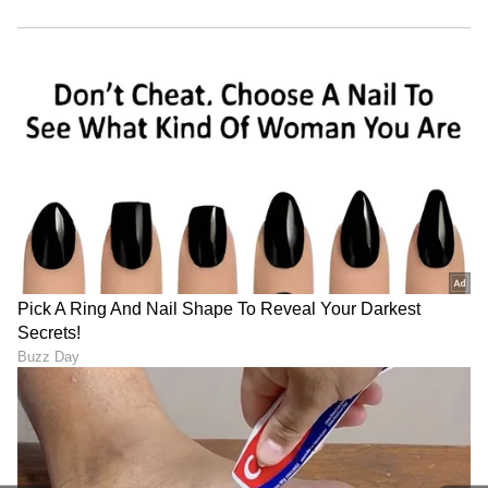
ರೋಗನಿರೋಧಕ ಶಕ್ತಿ ದುರ್ಬಲಗೊಳ್ಳಲು ಜೀವನ ಶೈಲಿ ಕೂಡ
ಕಾರಣ. ಕಳಪೆ ಆಹಾರ ಪದ್ಧತಿ, ಸಮಯಕ್ಕೆ ಸರಿಯಾಗಿ ಊಟ
ಮಾಡದಿರುವುದು, ಸಂಸ್ಕರಿಸಿದ ಆಹಾರ ಸೇವನೆ, ಫಾಸ್ಟ್ ಫುಡ್
ಸೇವನೆ ಜನರನ್ನು ಬೇಗ ಅಸ್ವಸ್ಥಗೊಳಿಸುತ್ತದೆ. ದೇಹಕ್ಕೆ ಅಗತ್ಯ
ಪೋಷಕಾಂಶ ಸಿಗುವುದಿಲ್ಲ. ಪ್ರೋಟೀನ್, ಕಬ್ಬಿಣ, ಸತು,
ವಿಟಮಿನ್ಗಳು, ಫೈಬರ್ ಮತ್ತು ಸಾಕಷ್ಟು ನೀರು ದೇಹಕ್ಕೆ ಅಗತ್ಯ.