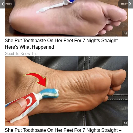
PREV
NEXT
6
7
Image Credit :
Asianet News
ನೀರಿನ ಕೊರತೆ
ಕಡಿಮೆ ನೀರು ಸೇವನೆ ದೊಡ್ಡ ಸಮಸ್ಯೆಯಾಗಿದೆ. ಇದು
ರೋಗನಿರೋಧಕ ಶಕ್ತಿ ಮತ್ತು ಉರಿಯೂತದ ಮಟ್ಟದ ಮೇಲೆ
ನೇರವಾಗಿ ಪರಿಣಾಮ ಬೀರುತ್ತದೆ. ವೈದ್ಯರ ಪ್ರಕಾರ, ಸಾಕಷ್ಟು
ನೀರು ಕುಡಿಯದಿರುವುದು ದೇಹದಲ್ಲಿ ಲೋಳೆಯನ್ನು