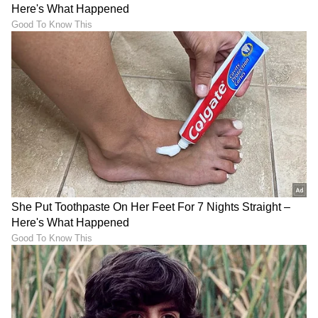
ದಪ್ಪವಾಗಿಸುತ್ತದೆ. ಇದು ಸೋಂಕಿನ ಅಪಾಯವನ್ನು
ಹೆಚ್ಚಿಸುತ್ತದೆ.
7
7
Image Credit :
Asianet News
ಮನೆಯೂ ರೋಗಕ್ಕೆ ಕಾರಣ
ಮನೆ ಅಥವಾ ಕಚೇರಿಯಲ್ಲಿ ಮುಚ್ಚಿದ ಕೋಣೆಗಳಲ್ಲಿ
ದೀರ್ಘಕಾಲ ಇರುವುದು ಕೂಡ ಆರೋಗ್ಯಕ್ಕೆ ಹಾನಿಕರ.
ಹವಾನಿಯಂತ್ರಿತ ಕೊಠಡಿಗಳು, ಧೂಳು, ಕಳಪೆ ಗಾಳಿ ಮತ್ತು