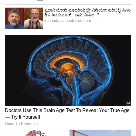
4
7
Image Credit :
Asianet News
ದುರ್ಬಲ ರೋಗನಿರೋಧಕ ಶಕ್ತಿಯಿಂದ ಈ ಸಮಸ್ಯೆ
ನಿದ್ರಾಹೀನತೆ ರೋಗನಿರೋಧಕ ಶಕ್ತಿಯನ್ನು
ದುರ್ಬಲಗೊಳಿಸುವುದು ಮಾತ್ರವಲ್ಲ ಹೃದ್ರೋಗ, ಬೊಜ್ಜು ಮತ್ತು