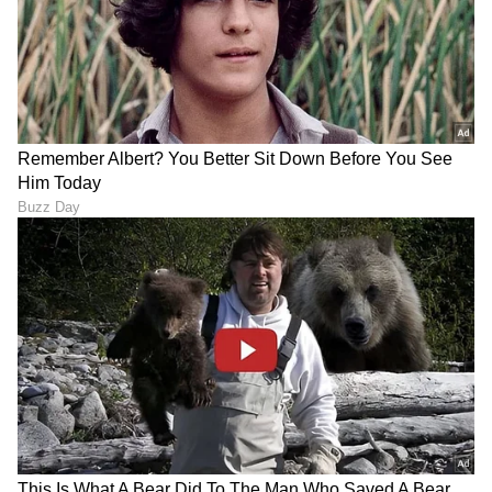
ಕಿಕ್ಕಿರಿದ ಒಳಾಂಗಣ ಸ್ಥಳಗಳಲ್ಲಿ ವೈರಸ್ಗಳು ಮತ್ತು ಅಲರ್ಜಿನ್ಗಳು
ಹೆಚ್ಚು ಕಾಲ ಉಳಿಯುತ್ತವೆ. ಅದ್ರ ಸ್ವಚ್ಛತೆ ಜೊತೆ ಶುದ್ಧಗಾಳಿ,
ವಾಕಿಂಗ್ ಬಹಳ ಮುಖ್ಯ.
LATEST VIDEOS