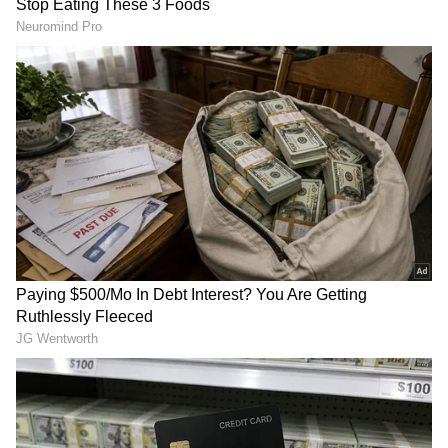
Image Credit :
Asianet News
ರೋಗ ನಿರೋಧಕ ಶಕ್ತಿ
ನೀವು ಪದೇ ಪದೇ ಅನಾರೋಗ್ಯಕ್ಕೆ ಒಳಗಾಗಲು ಹವಾಮಾನ
ಕಾರಣ ಅಲ್ವೇ ಅಲ್ಲ ಅಂತ ತಜ್ಞರು ಹೇಳ್ತಾರೆ. ಇದಕ್ಕೆ ನಿಮ್ಮ
ನಿತ್ಯದ ಅಭ್ಯಾಸ ಕಾರಣವಾಗುತ್ತೆ. ನೀವು ಪ್ರತಿ ದಿನ ಮಾಡುವ
ಅನೇಕ ಕೆಲಸಗಳು ನಿಧಾನವಾಗಿ ನಿಮ್ಮ ರೋಗ ನಿರೋಧಕ
ಶಕ್ತಿಯನ್ನು ದುರ್ಬಲಗೊಳಿಸುತ್ತವೆ. ರೋಗನಿರೋಧಕ ಶಕ್ತಿ
ಕಡಿಮೆಯಾದಂತೆ ಅನಾರೋಗ್ಯ ಹೆಚ್ಚು.