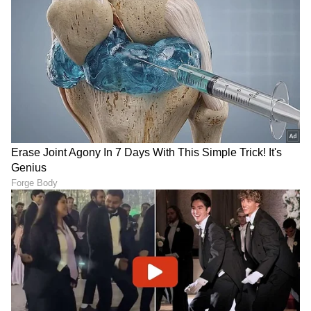
ಆರೋಗ್ಯ
, ಸೌಂದರ್ಯ, ಫಿಟ್‌ನೆಸ್,
ಕಿಚನ್ ಟಿಪ್ಸ್‌
,
ಸಂಬಂಧ,
ಫ್ಯಾಷನ್
,
ರೆಸಿಪಿ
ಅಪ್ಡೇಟ್‌ಗಳಿಗಾಗಿ
ಏಷ್ಯಾನೆಟ್ ಸುವರ್ಣ ನ್ಯೂಸ್‌ ಫಾಲೋ ಮಾಡಿ.
ಸಂಪೂರ್ಣ ಮಾಹಿತಿ ಒಂದೇ ಕ್ಲಿಕ್‌ನಲ್ಲಿ ಲಭ್ಯ. ಏಷ್ಯಾನೆಟ್
ಸುವರ್ಣ ನ್ಯೂಸ್ ಅಧಿಕೃತ ಆ್ಯಪ್ ಡೌನ್‌ಲೋಡ್ ಮಾಡಿ
ಹಾಗು ಎಲ್ಲಾ ಅಪ್‌ಡೇಟ್ ಗಳನ್ನು ಪಡೆಯಿರಿ.