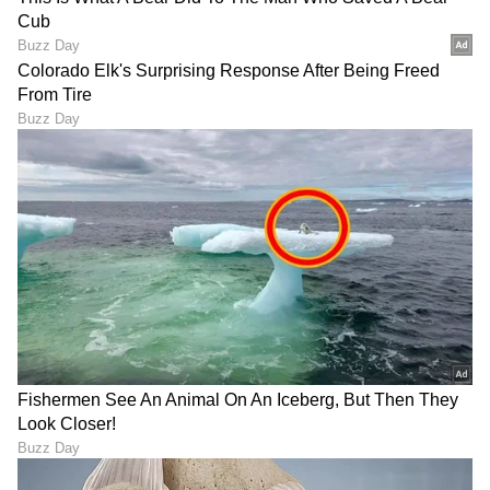
ABOUT THE AUTHOR
Roopa Hegde
RH
Roopa Hegde ಮೂಲತಃ ಉತ್ತರ ಕನ್ನಡದ ಯಲ್ಲಾಪುರದವಳು.
ಪತ್ರಿಕೋದ್ಯಮದಲ್ಲಿ ಸ್ನಾತಕೋತ್ತರ ಪದವಿ ಪಡೆದಿದ್ದು, ಕಸ್ತೂರಿ,
ಸಮಯ ಹಾಗೂ ಸುವರ್ಣ ವಾಹಿನಿಯಲ್ಲಿ ಕೆಲಸ ಮಾಡಿದ್ದೇನೆ. ಈಗ
ಏಷ್ಯಾನೆಟ್ ಕನ್ನಡದಲ್ಲಿ ಫ್ರೀಲಾನ್ಸರ್ ಆಗಿ ಕೆಲಸ ಮಾಡುತ್ತಿದ್ದೇನೆ.
ಆರೋಗ್ಯ
ಟ್ರೆಂಡಿಂಗ್ ನ್ಯೂಸಲ್ಲಿ ಹೆಚ್ಚು ಆಸಕ್ತಿ ಇದ್ದು, ಸಿನಿಮಾ, ಬ್ಯುಸಿನೆಸ್,
ಜೀವನಶೈಲಿ
ಆರೋಗ್ಯ, ಕ್ರೈಂ, ಕ್ರೀಡೆ ಸೇರಿ ಎಲ್ಲ ಕ್ಷೇತ್ರದ ಸುದ್ದಿ ಬರೆಯುತ್ತೇನೆ.