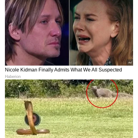
ಏನಿದು ಚಿನ್ನದ ದ್ರವ
ಎಲ್ಲರೂ ನಿರ್ಲಕ್ಷಿಸುವ ಪ್ರೆಶರ್
ಸೌನಾ ಸ್ನಾನ ಪ್ರಿಯರಿಗೆ
ಕುಕ್ಕರ್‌ನ ಈ ಭಾಗ ಕ್ಲೀನ್ ಮಾಡಲು
ಗುಡ್‌ನ್ಯೂಸ್? 30 ನಿಮಿಷದ
ಮರಿಬೇಡಿ ಎಂದ ಕ್ಯಾನ್ಸರ್‌ ತಜ್ಞರು
ಸೆಷನ್ ಬಗ್ಗೆ ಹೊಸ ಸಂಶೋಧನೆ
LATEST VIDEOS
"ರಾಜಕೀಯ ಬೇಡ, ಸಿನಿಮಾನೇ ಪ್ರಾಣ":
ಕನಕೋತ್ಸವದಲ್ಲಿ ರಿಷಬ್ ಶೆಟ್ಟಿ | Rishab
Shetty speech | Suvarna News
ಶೇ.50 ರಿಂದ ಶೇ.18 ಕ್ಕೆ TAX ಇಳಿಕೆ: ಮೋದಿ-