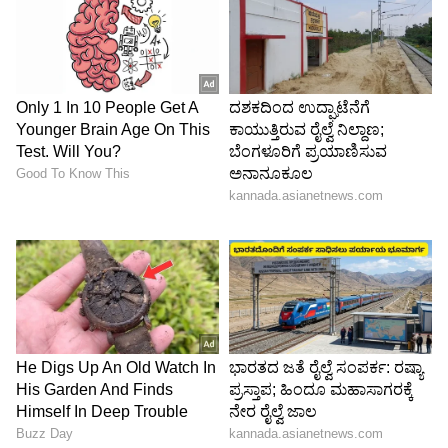
ಮಾನಸಿಕ ಆರೋಗ್ಯದ ಮೇಲೆ ಪರಿಣಾಮ ಬೀರುತ್ತದೆ.
ಆಳವಾದ ನಿದ್ರೆಯ ಸಮಯದಲ್ಲಿ ದೇಹ ತನ್ನನ್ನು ತಾನೇ
ಸರಿಪಡಿಸಿಕೊಳ್ಳುತ್ತದೆ ಮತ್ತು ಸೋಂಕಿನ ವಿರುದ್ಧ ಹೋರಾಡುವ
ಪ್ರೋಟೀನ್ಗಳನ್ನು ಉತ್ಪಾದಿಸುತ್ತದೆ. ನಿದ್ರೆ ಕಡಿಮೆಯಾದ್ರೆ ಇದ್ರ
ಉತ್ಪಾದನೆ ಕಡಿಮೆಯಾಗುತ್ತದೆ.
5
7
Image Credit :
Asianet News
ಜೀವನ ಶೈಲಿಯಿಂದ ಅಡ್ಡಪರಿಣಾಮ