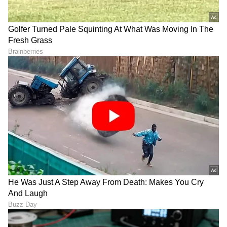
ಟ್ರಂಪ್ ಐತಿಹಾಸಿಕ ಒಪ್ಪಂದ | India US
Trade Deal | Party Rounds