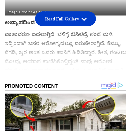
Image Credit :
Asianet News
Read Full Gallery
ಅಭ್ಯಾಸದಿಂದ ಅನಾರೋಗ್ಯ
ವಾತಾವರಣ ಬದಲಾಗ್ತಿದೆ. ಬೆಳಿಗ್ಗೆ ಬಿಸಿಲಿದ್ರೆ ಸಂಜೆ ಮಳೆ.
ಇದ್ರಿಂದಾಗಿ ಜನರ ಆರೋಗ್ಯದಲ್ಲೂ ಏರುಪೇರಾಗ್ತಿದೆ. ಕೆಮ್ಮು,
ನೆಗಡಿ, ಜ್ವರ ಅಂತ ಜನರು ಹಾಸಿಗೆ ಹಿಡಿತಿದ್ದಾರೆ. ಶೀತ, ಗಂಟಲು
ನೋವು, ಆಯಾಸ ಕಾಣಿಸಿಕೊಳ್ತಿದ್ದಂತೆ ನಾವು ಆರೋಪ
ಮಾಡೋದು ವಾತಾವರಣವನ್ನು. ಋತು ಬದಲಾಗ್ತಿದೆ ಹಾಗಾಗಿ
ಅನಾರೋಗ್ಯ ಕಾಡ್ತಿದೆ ಅಂತ ಆರೋಪ ಮಾಡಿ ಸುಮ್ಮನಾಗ್ತೇವೆ.
ಆದ್ರೆ ಆಗಾಗ ನಿಮಗೆ ಶೀತ, ಆಯಾಸ, ಕೆಮ್ಮು
ಕಾಣಿಸಿಕೊಳ್ತಿದ್ದರೆ ಅದಕ್ಕೆ ವಾತಾವರಣ ಬದಲಾವಣೆ
ಕಾರಣವಲ್ಲ. ನಿಮ್ಮ ಅಭ್ಯಾಸಗಳೇ ನಿಮಗೆ ಶತ್ರು.
ಸಮಗ್ರ ಸುದ್ದಿ ಮೂಲವನ್ನಾಗಿ asianet suvarna news ಅನ್ನು
ಆಯ್ಕೆ ಮಾಡಿಕೊಳ್ಳಿ