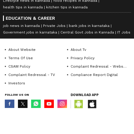
Lifestyle news in kannada
food recipes in kannada
health tips in kannada
kitchen tips in kannada
EDUCATION & CAREER
job news in kannada
Private Jobs
bank jobs in karnataka
Government jobs in karnataka
Central Govt Jobs in Kannada
IT Jobs
About Website
About Tv
Terms Of Use
Privacy Policy
CSAM Policy
Complaint Redressal - Website
Complaint Redressal - TV
Compliance Report Digital
Investors
FOLLOW US ON
DOWNLOAD APP
© Copyright 2026 Asianxt Digital Technologies Private Limited (Formerly
known as Asianet News Media & Entertainment Private Limited) | All Rights
Reserved