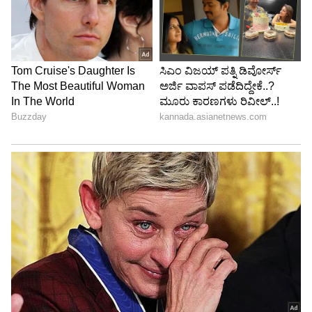
ವೃಷಣ ಕ್ಯಾನ್ಸರ್ ಗೆ ಕಾರಣಗಳು
ಡಾಕ್ಟರ್ ಹೇಳೋ ಪ್ರಕಾರ, ವೃಷಣ ಕ್ಯಾನ್ಸರ್ಗೆ ನಿಖರವಾದ
ಕಾರಣ ತಿಳಿದಿಲ್ಲ. ಆದರೆ ಕುಟುಂಬದಲ್ಲಿ ಅದರ
ಇತಿಹಾಸವಿದ್ದರೆ(History) ಅಪಾಯ ಹೆಚ್ಚಾಗುತ್ತೆ. ಇದಲ್ಲದೆ,
ಗರ್ಭದಲ್ಲಿರುವ ಮಗುವಿನ ಯಾವುದೇ ವೃಷಣಗಳು ವೃಷಣದ
ಒಳಗೆ ಸಂಪೂರ್ಣವಾಗಿ ಹೋಗಲು ಸಾಧ್ಯವಾಗದಿದ್ದರೆ, ಈ
ಕ್ಯಾನ್ಸರ್ನ ಅಪಾಯವೂ ಹೆಚ್ಚಾಗುತ್ತೆ. ಇದನ್ನು
ಕ್ರಿಪ್ಟೋರ್ಕಿಡಿಸಮ್ ಅಥವಾ ಬೇರ್ಪಡಿಸದ ವೃಷಣ ಎಂದೂ
ಕರೆಯಲಾಗುತ್ತೆ.