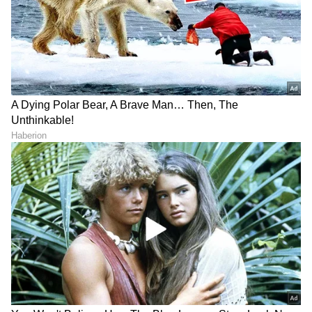
ಹೆಚ್ಚು ಕಾಲ ಬದುಕಬೇಕಾ?
ನಿಮ್ಮ ದೇಹದಲ್ಲಿ ಕಿಡ್ನಿ ವರ್ಕ್‌
ವ್ಯಾಯಾಮ ಮಾಡಿದ್ರೆ ಸಾಲದು,
ಆಗ್ತಿಲ್ಲ ಅಂತಾ ಮುನ್ಸೂಚನೆ
ಬೆಳಗಿನ ತಿಂಡಿ, ರಾತ್ರಿಯ ಊಟ
ನೀಡೋ ವಿಚಾರಗಳಿವು..
ಹೀಗಿರಲಿ!
ಒಂದು ಪೈಸೆಯೂ ಖರ್ಚು
ಎಲ್ಲರೂ ನಿರ್ಲಕ್ಷಿಸುವ ಪ್ರೆಶರ್
ಮಾಡದೇ ಭರ್ಜರಿ ಹೂವು
ಕುಕ್ಕರ್‌ನ ಈ ಭಾಗ ಕ್ಲೀನ್ ಮಾಡಲು