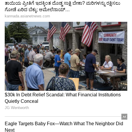
ವೃಷಣ ಕ್ಯಾನ್ಸರ್ ನ ಚಿಹ್ನೆಗಳು ಮತ್ತು ರೋಗಲಕ್ಷಣಗಳು
ಹೀಗಿವೆ
ಒಂದು ಅಥವಾ ಎರಡೂ ವೃಷಣಗಳಲ್ಲಿ ಗೆಡ್ಡೆ ಅಥವಾ ಊತ
ವೃಷಣದಲ್ಲಿ ಭಾರವಾಗುವಿಕೆ
ಕಿಬ್ಬೊಟ್ಟೆ ಅಥವಾ ಪೆಲ್ವಿಕ್ ಪ್ರದೇಶದಲ್ಲಿ ನೋವು(Stomach
pain)
ವೃಷಣದ ತ್ವರಿತ ಊತ
ವೃಷಣಗಳಲ್ಲಿ ನೋವು ಅಥವಾ ಅಸ್ವಸ್ಥತೆ
ಟಿಶ್ಯೂ ದುರ್ಬಲಗೊಳ್ಳುವುದು ಅಥವಾ ಹಿಗ್ಗುವುದು
ಬೆನ್ನಿನಲ್ಲಿ ನೋವು