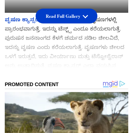
Read Full Gallery
ವೃಷಣ ಕ್ಯಾನ್ಸರ್
(Testicular cancer) ವೃಷಣಗಳಲ್ಲಿ
ಪ್ರಾರಂಭವಾಗುತ್ತೆ, ಇದನ್ನು ಟೆಸ್ಟ್ಸ್ ಎಂದೂ ಕರೆಯಲಾಗುತ್ತೆ.
ಪುರುಷನ ಜನನಾಂಗದ ಕೆಳಗೆ ಚರ್ಮದ ಸಡಿಲ ಚೀಲವಿದೆ,
ಇದನ್ನು ವೃಷಣ ಎಂದು ಕರೆಯಲಾಗುತ್ತೆ. ವೃಷಣಗಳು ಚೀಲದ
ಒಳಗೆ ಇರುತ್ತವೆ, ಇದು ವೀರ್ಯಾಣು ಮತ್ತು ಟೆಸ್ಟೋಸ್ಟೆರಾನ್
ಅನ್ನು ಉತ್ಪಾದಿಸುತ್ತೆ. ವೃಷಣ ಕ್ಯಾನ್ಸರ್ ಎಲ್ಲಾ ವಯಸ್ಸಿನ
ಪುರುಷರಿಗೆ ಸಂಭವಿಸಬಹುದು, ಆದರೆ 15 ರಿಂದ 45 ವರ್ಷಗಳ
ನಡುವೆ ಅಪಾಯ ಹೆಚ್ಚು.
ಸಮಗ್ರ ಸುದ್ದಿ ಮೂಲವನ್ನಾಗಿ asianet suvarna news ಅನ್ನು
ಆಯ್ಕೆ ಮಾಡಿಕೊಳ್ಳಿ