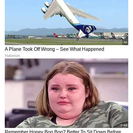
ABOUT THE AUTHOR
Suvarna News
SN
ಪುರುಷರು
ಆರೋಗ್ಯ
ಕ್ಯಾನ್ಸರ್
ಆರೋಗ್ಯ
, ಸೌಂದರ್ಯ, ಫಿಟ್‌ನೆಸ್,
ಕಿಚನ್ ಟಿಪ್ಸ್‌
,
ಸಂಬಂಧ,
ಫ್ಯಾಷನ್
,
ರೆಸಿಪಿ
ಅಪ್ಡೇಟ್‌ಗಳಿಗಾಗಿ
ಏಷ್ಯಾನೆಟ್ ಸುವರ್ಣ ನ್ಯೂಸ್‌ ಫಾಲೋ ಮಾಡಿ.
ಸಂಪೂರ್ಣ ಮಾಹಿತಿ ಒಂದೇ ಕ್ಲಿಕ್‌ನಲ್ಲಿ ಲಭ್ಯ. ಏಷ್ಯಾನೆಟ್
ಸುವರ್ಣ ನ್ಯೂಸ್ ಅಧಿಕೃತ ಆ್ಯಪ್ ಡೌನ್‌ಲೋಡ್ ಮಾಡಿ
ಹಾಗು ಎಲ್ಲಾ ಅಪ್‌ಡೇಟ್ ಗಳನ್ನು ಪಡೆಯಿರಿ.