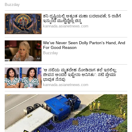
4
8
ಜೆರ್ಮ್ ಸೆಲ್ ವೃಷಣ ಕ್ಯಾನ್ಸರ್ ನ ವಿಧಗಳು