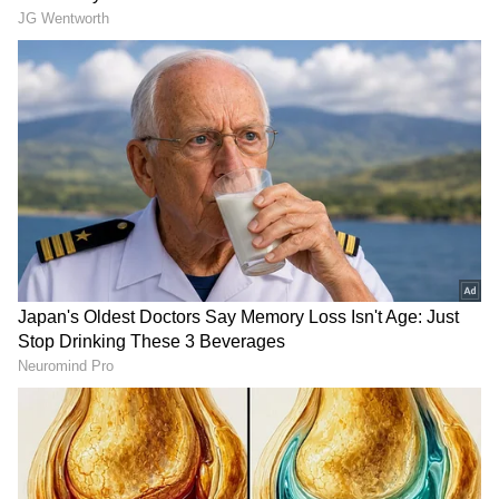
ವೃಷಣಗಳಲ್ಲಿ ಗೆಡ್ಡೆ(Tumour) ಅಥವಾ ಊತವು ಈ
ಕ್ಯಾನ್ಸರ್ನ ಮೊದಲ ಗೋಚರಿಸುವ ಚಿಹ್ನೆಯಾಗಿದೆ. ಚಿಕಿತ್ಸೆ
ನೀಡದಿದ್ದರೆ, ಕ್ಯಾನ್ಸರ್ ಕೋಶಗಳು ದೇಹದ ಇತರ ಭಾಗಗಳಿಗೆ
ವೇಗವಾಗಿ ಹರಡಬಹುದು. ವೃಷಣ ಕ್ಯಾನ್ಸರ್ ನ ಅತ್ಯಂತ
ಸಾಮಾನ್ಯ ವಿಧವೆಂದರೆ ಜೆರ್ಮ್ ಸೆಲ್ ವೃಷಣ ಕ್ಯಾನ್ಸರ್. ಈ
ಜೀವಕೋಶಗಳು ದೇಹದಲ್ಲಿ ವೀರ್ಯವನ್ನು ಉತ್ಪತ್ತಿ
ಮಾಡುತ್ತವೆ.