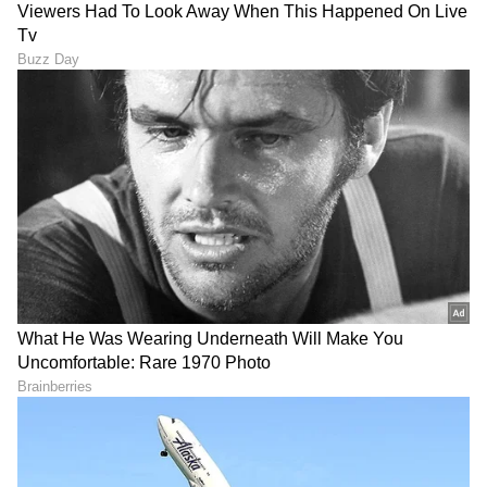
ಸಂಪರ್ಕಿಸೋದು ಬಹಳ ಮುಖ್ಯ. ಈ ರೋಗಲಕ್ಷಣಗಳು ಇತರ
ಪರಿಸ್ಥಿತಿಗಳಿಂದಾಗಿಯೂ ಉಂಟಾಗಬಹುದು, ಆದರೂ
ವೈದ್ಯರನ್ನು ಸಂಪರ್ಕಿಸೋದು(Consult doctor)ಮುಖ್ಯ,
ಇದರಿಂದ ವೃಷಣ ಕ್ಯಾನ್ಸರ್ ಅಥವಾ ಇತರ ಯಾವುದೇ
ಪ್ರಮುಖ ಆರೋಗ್ಯ ಸಮಸ್ಯೆಯ ಅಪಾಯವನ್ನು
ತಪ್ಪಿಸಬಹುದು.
LATEST VIDEOS