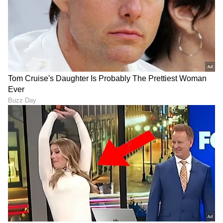
8
8
ಒಂದು ಗಡ್ಡೆ ಕಾಣಿಸಿಕೊಂಡಾಗ ಇದನ್ನು ಮಾಡಿ
ಗಡ್ಡೆ, ಊತ ಅಥವಾ ನೋವಿನಂತಹ ಭಾವನೆ, ಯಾವುದೇ
ಬದಲಾವಣೆ ಉಂಟಾದರೆ ಈ ಸಂದರ್ಭದಲ್ಲಿ ವೈದ್ಯರನ್ನು