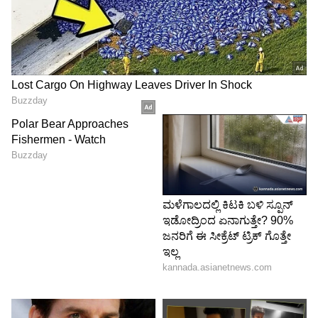
ಸೆಮಿನೋಮ್ಸ್
ನಾನ್ಸೆಮಿನೋಮಿಸ್ (ಟೆರಾಟೋಮಾಸ್, ಭ್ರೂಣದ
ಕಾರ್ಸಿನೋಮಾ, ಕೊರಿಯೊಕಾರ್ಸಿನೋಮ, ಯೊಲ್ಕ್ ಶಾಕ್
ಟ್ಯೂಮರ್)
ಪ್ರಮುಖ ಜೀವಕೋಶದಲ್ಲಿ ಗೆಡ್ಡೆ
ಸೆರ್ಟೋಲಿ ಸೆಲ್ ಟ್ಯೂಮರ್
5
8