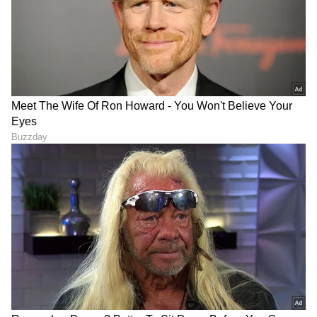
ಪರೀಕ್ಷಿಸೋದು ಸುಲಭವಾಗುತ್ತೆ.
ಒಂದು ಬದಿಯಿಂದ ಪ್ರಾರಂಭಿಸಿ ಮತ್ತು ನಿಮ್ಮ ಬೆರಳುಗಳಿಂದ
ವೃಷಣವನ್ನು ನಿಧಾನವಾಗಿ ತಿರುಗಿಸುವ ಮೂಲಕ ವೃಷಣದ
ಮೇಲ್ಮೈಯನ್ನು ಟಚ್ ಮಾಡಿ..
7
8
ಯಾವುದೇ ಗೆಡ್ಡೆ, ಊತ, ಅಥವಾ ಅಸಹಜತೆಗಳನ್ನು
ಗುರುತಿಸಲು ಪ್ರಯತ್ನಿಸಿ. ಕ್ಯಾನ್ಸರ್ ಗೆಡ್ಡೆಗಳು ಸಾಮಾನ್ಯವಾಗಿ