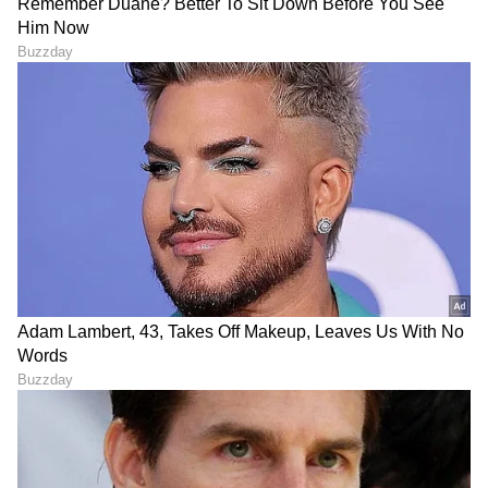
ನೋವಾಗೋದಿಲ್ಲ ಎಂಬುದನ್ನು ನೆನಪಿನಲ್ಲಿಡಿ.
ಸ್ವಲ್ಪ ದಿನಗಳ ನಂತರ ಗಾತ್ರದಲ್ಲಿನ ಬದಲಾವಣೆಗಳಿಗೆ ಗಮನ
ಕೊಡಿ. ವೃಷಣ ಕ್ಯಾನ್ಸರ್ನ ಸಾಮಾನ್ಯ ಲಕ್ಷಣವೆಂದರೆ
ನೋವುರಹಿತ ಗೆಡ್ಡೆ, ಕೆಲವು ಪುರುಷರು ವೃಷಣಗಳಲ್ಲಿ
ಉರಿಯೂತವನ್ನು ಅನುಭವಿಸಬಹುದು.
ಯಾವುದೇ ಸೌಮ್ಯ ನೋವು ಅಥವಾ ಭಾರದ ಅನುಭವ
ಉಂಟಾದ್ರೆ ಜಾಗರೂಕರಾಗಿರಿ. ಎರಡೂ ವೃಷಣವನ್ನೂ
ಪರೀಕ್ಷಿಸಿ.