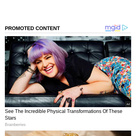
ಸಂಪರ್ಕವನ್ನು ಸಕ್ರಿಯಗೊಳಿಸುತ್ತದೆ. ಇದರಿಂದ ಕರೆಂಟ್ ಲೀಕ್
ಆಗುತ್ತಿದ್ದರೂ ಅದು ನಿಮಗೆ ತಗುಲದೆ ಸುರಕ್ಷಿತವಾಗಿ ಭೂಮಿಗೆ
ಸೇರುತ್ತದೆ.
ಸಮಗ್ರ ಸುದ್ದಿ ಮೂಲವನ್ನಾಗಿ asianet suvarna news ಅನ್ನು
ಆಯ್ಕೆ ಮಾಡಿಕೊಳ್ಳಿ