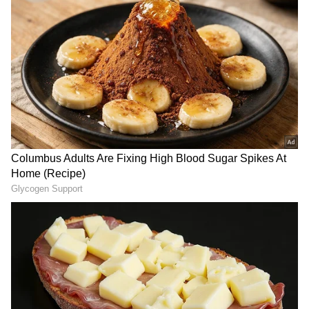
2
4
Image Credit :
AI Image
ಭಾರೀ ಉಪಕರಣಗಳಿಗೆ 3-ಪಿನ್ ಪ್ಲಗ್ ಏಕೆ ಬೇಕು?
ಭಾರೀ ಉಪಕರಣಗಳಿಗೆ 3-ಪಿನ್ ಪ್ಲಗ್ ಏಕೆ ಬೇಕು?
ಮನೆಯಲ್ಲಿರುವ ಫ್ರಿಡ್ಜ್, ಎಸಿ, ಮೈಕ್ರೋವೇವ್ ಮತ್ತು ಗೀಸರ್
ಅಂತಹ ಹೆಚ್ಚಿನ ಲೋಡ್ ಬಳಸುವ ಉಪಕರಣಗಳ
ಹೊರಭಾಗವು ಹೆಚ್ಚಾಗಿ ಲೋಹದಿಂದ (Metal)