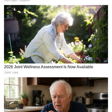
Related Articles
ಗೂಗಲ್ ಪಿಕ್ಸೆಲ್ 10 ಮೊಬೈಲ್ ಮೇಲೆ ಭರ್ಜರಿ ₹13,000
ಡಿಸ್ಕೌಂಟ್: ಪ್ರೀಮಿಯಂ ಫೋನ್ ಪ್ರಿಯರಿಗೆ ಬೆಸ್ಟ್
ಆಫರ್!
ಬಡವರಿಗಾಗಿ ಬಂತು ಹೊಸ ಒನ್‌ಪ್ಲಸ್ ಎನ್-6 ದೈತ್ಯ
ಬ್ಯಾಟರಿ ಮೊಬೈಲ್; ಕಡಿಮೆ ಬೆಲೆಗೆ ಹೈ ಫೀಚರ್ಸ್
ಫೋನ್ ಇಲ್ಲಿದೆ ನೋಡಿ!
3