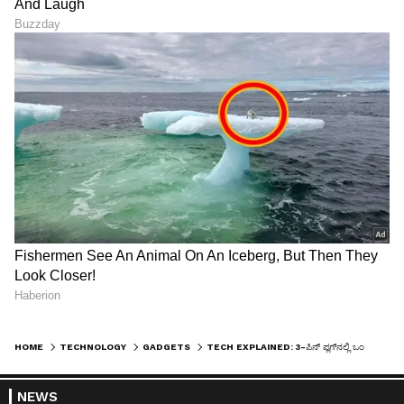
HOME
TECHNOLOGY
GADGETS
TECH EXPLAINED: 3-ಪಿನ್ ಪ್ಲಗ್‌ನಲ್ಲಿ ಒಂದು ಪಿನ್ ಯಾಕೆ ದೊಡ್ಡದಿರುತ್ತೆ? ಅಪ್ಪಿತಪ್ಪಿಯೂ ಈ ವಿಚಾರ ನಿರ್ಲಕ್ಷಿಸಬೇಡಿ
NEWS