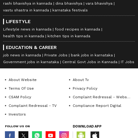
rashi bhavishya in kannada
dina bhavishya
vara bhavishya
vastu shastra in kannada
karnataka festivals
LIFESTYLE
Lifestyle news in kannada
food recipes in kannada
health tips in kannada
kitchen tips in kannada
EDUCATION & CAREER
job news in kannada
Private Jobs
bank jobs in karnataka
Government jobs in karnataka
Central Govt Jobs in Kannada
IT Jobs
About Website
About Tv
Terms Of Use
Privacy Policy
CSAM Policy
Complaint Redressal - Website
Complaint Redressal - TV
Compliance Report Digital
Investors
FOLLOW US ON
DOWNLOAD APP