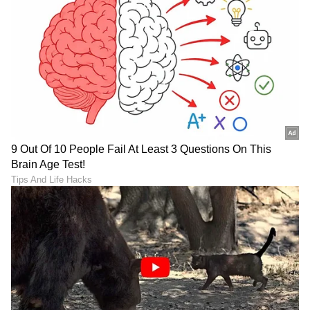
ಮಲೆನಾಡಿನ ಹೆಬ್ಬಾಗಿಲು ಶಿವಮೊಗ್ಗದ ಸ್ಥಳೀಯ ದಿನಪತ್ರಿಕೆ
'ಕ್ರಾಂತಿದೀಪ'ದಲ್ಲಿ ಉಪ ಸಂಪಾದಕಿಯಾಗಿ ವೃತ್ತಿ ಜೀವನ ಪ್ರಾರಂಭ.
ಪತ್ರಿಕೋದ್ಯಮದಲ್ಲಿ 14 ವರ್ಷಗಳ ಅನುಭವ. ರಾಜ್ಯಮಟ್ಟದ
ದಿನಪತ್ರಿಕೆಗಳಲ್ಲಿ ಹಾಗೂ ವೆಬ್‌ಸೈಟ್‌ಗಳಲ್ಲಿ ರಾಜಕೀಯ, ಮನರಂಜನೆ,
ಗ್ಯಾಜೆಟ್‌ಗಳು
ಶಿಕ್ಷಣ, ಆರೋಗ್ಯ, ಟ್ರೆಂಡಿಂಗ್‌, ಲೈಫ್‌ಸ್ಟೈಲ್‌ ಕುರಿತಾದ ವಿಷಯಗಳ
ತಂತ್ರಜ್ಞಾನ
ಜೀವನಶೈಲಿ
ಲೇಖನಗಳನ್ನು ಬರೆದಿದ್ದೇನೆ.ಪ್ರಸ್ತುತ ಸುವರ್ಣ ಡಿಜಿಟಲ್‌ ತಂಡದ
ಭಾಗವಾಗಿ ವೃತ್ತಿ ಜೀವನ ಮುಂದುವರಿಸುತ್ತಿದ್ದೇನೆ.