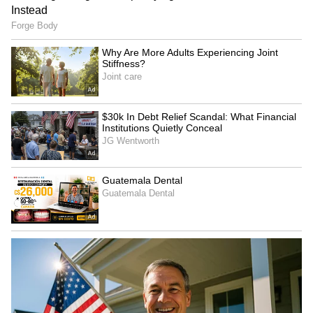
ಕರೆಂಟ್ ಲೀಕ್ ಆಗುತ್ತಿದ್ದರೆ, ಅದು ನಿಮ್ಮ ದೇಹದ ಮೂಲಕ
ಹರಿಯುವ ಬದಲು ಈ ಉದ್ದವಾದ ಪಿನ್ ಮೂಲಕ ನೇರವಾಗಿ
ಭೂಮಿಗೆ ಸೇರುತ್ತದೆ. ಹೀಗಾಗಿ ನೀವು ಅಪಾಯದಿಂದ
ಪಾರಾಗುತ್ತೀರಿ.