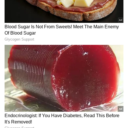
ಮಾಡಲ್ಪಟ್ಟಿರುತ್ತದೆ. ಇವುಗಳಲ್ಲಿ ವಿದ್ಯುತ್ ಸೋರಿಕೆಯಾಗುವ
(Current leak) ಅಪಾಯ ಹೆಚ್ಚು. ಒಂದು ವೇಳೆ ಇವುಗಳಿಗೆ
ಅರ್ತಿಂಗ್ ಸಂಪರ್ಕ ಇಲ್ಲದಿದ್ದರೆ, ಉಪಕರಣವನ್ನು ಮುಟ್ಟಿದ
ತಕ್ಷಣ ನಮಗೆ ಶಾಕ್ ಹೊಡೆಯುವ ಸಾಧ್ಯತೆ ಇರುತ್ತದೆ.
ಮೊಬೈಲ್ ಚಾರ್ಜರ್ ಅಥವಾ ಟಿವಿಯಂತಹ ಕಡಿಮೆ
ವೋಲ್ಟೇಜ್ ಸಾಧನಗಳಲ್ಲಿ ಈ ಅಪಾಯ ಕಡಿಮೆ
ಇರುವುದರಿಂದ ಅಲ್ಲಿ 2-ಪಿನ್ ಪ್ಲಗ್ ಸಾಕಾಗುತ್ತದೆ.