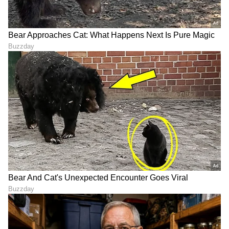
DOWNLOAD APP
RECOMMENDED STORIES
ಗೂಗಲ್ ಪಿಕ್ಸೆಲ್ 10 ಮೊಬೈಲ್
Phone Care: ಈ 5 ತಪ್ಪುಗಳಿಂದ
ಮೇಲೆ ಭರ್ಜರಿ ₹13,000
ನಿಮ್ಮ ಮೊಬೈಲ್ ಬೇಗ ಹಾಳಾಗುತ್ತೆ..
ಡಿಸ್ಕೌಂಟ್: ಪ್ರೀಮಿಯಂ ಫೋನ್
ಎಚ್ಚರ!
ಪ್ರಿಯರಿಗೆ ಬೆಸ್ಟ್ ಆಫರ್!