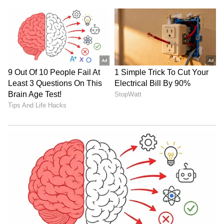
ಕಡಿಮೆ ಪ್ರತಿರೋಧ (Low Resistance): ವಿಜ್ಞಾನದ
ಪ್ರಕಾರ, ತಂತಿ ಅಥವಾ ಪಿನ್ ಎಷ್ಟು ದಪ್ಪವಾಗಿರುತ್ತದೋ
ಅದರ ವಿದ್ಯುತ್ ಪ್ರತಿರೋಧ ಅಷ್ಟು ಕಡಿಮೆಯಿರುತ್ತದೆ. ಪಿನ್
ದಪ್ಪವಾಗಿದ್ದಾಗ ಅದರ ಮೂಲಕ ವಿದ್ಯುತ್ ಅತಿ ವೇಗವಾಗಿ
ಮತ್ತು ಸುಲಭವಾಗಿ ಹರಿಯುತ್ತದೆ. ಇದರಿಂದ ಫ್ರಿಡ್ಜ್ ಮತ್ತು
ಎಸಿಯಂತಹ ಉಪಕರಣಗಳಿಂದ ಲೀಕ್ ಆಗುವ ಹೆಚ್ಚಿನ
ವಿದ್ಯುತ್ ಯಾವುದೇ ಅಡೆತಡೆಯಿಲ್ಲದೆ ಭೂಮಿಗೆ ಸೇರುತ್ತದೆ.
LATEST VIDEOS