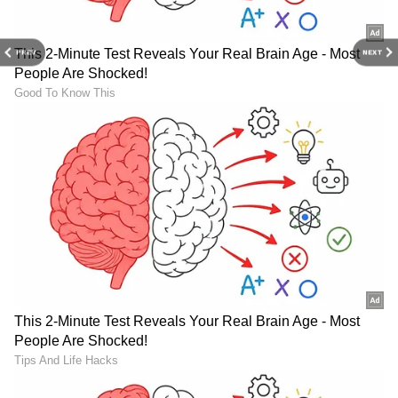
PREV
NEXT
ಸ್ಮಾರ್ಟ್‌ಫೋನ್‌ಗಳು
ಮತ್ತು AI ನಿಂದ ಸೈಬರ್‌ ಭದ್ರತೆ
ಮತ್ತು
ವಿಜ್ಞಾನ
ದ ಪ್ರಗತಿಯವರೆಗೆ ಇತ್ತೀಚಿನ ಟೆಕ್ನಾಲಜಿ
(
Technology News in Kannada
) ಬಗ್ಗೆ
ನಿರಂತರವಾದ ಅಪ್‌ಡೇಟ್‌. ಡಿಜಿಟಲ್ ಟ್ರೆಂಡ್‌ಗಳ ಕುರಿತು
ತಜ್ಞರ ಮಾತುಗಳು, ವಿವರವಾದ ಮಾಹಿತಿ ಮತ್ತು ಬ್ರೇಕಿಂಗ್
ನ್ಯೂಸ್‌ ಸಿಗುವ ಏಕೈಕ ತಾಣ ಏಷ್ಯಾನೆಟ್‌ ಸುವರ್ಣ
ನ್ಯೂಸ್‌. ಹೊಸ
ಗ್ಯಾಜೆಟ್‌
ರಿಲೀಸ್‌ ಆಯ್ತಾ? ಹೊಸ
ಸ್ಟಾರ್ಟ್‌ಅಪ್‌ಗಳು ಬಂದಿದ್ಯಾ? ಭವಿಷ್ಯವನ್ನು ಬದಲಿಸುವ
ಟೆಕ್‌ ಪಾಲಿಸಿ ಯಾವುದು? ಇವುಗಳ ಇಂಚಿಂಚೂ ಮಾಹಿತಿ
ಸಿಗಲಿದೆ. ಟೆಕ್‌ ಎಕ್ಸ್‌ಪ್ಲೇನರ್ಸ್‌ ಹಾಗೂ ಗ್ಯಾಜೆಟ್‌ ಡೆಮೋ
ವಿಡಿಯೋಗಳು ಕೂಡ ನೀವು ಕಾಣಬಹುದು.
ABOUT THE AUTHOR
Ashwini HR
AH