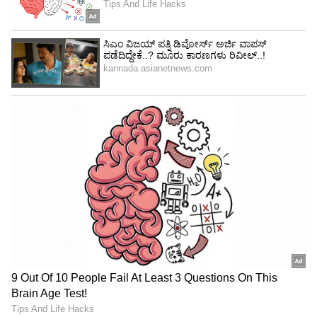
Image Credit :
Getty
ರೀಲ್ಸ್ ಅತ್ಯುತ್ತಮ ಆಯ್ಕೆ
ಹೊಸ ಪ್ರೇಕ್ಷಕರನ್ನು ತಲುಪಲು ರೀಲ್ಸ್ ಅತ್ಯುತ್ತಮ ಆಯ್ಕೆ.
ಆದರೆ ಬ್ರ್ಯಾಂಡ್ ವಿಶ್ವಾಸ, ಎಂಗೇಜ್‌ಮೆಂಟ್ ಮತ್ತು ಮಾಹಿತಿ
ಹಂಚಿಕೊಳ್ಳಲು ಪೋಸ್ಟ್‌ಗಳು ಕೂಡ ಅಷ್ಟೇ ಮುಖ್ಯ. 2026ರಲ್ಲಿ
ಇನ್‌ಸ್ಟಾಗ್ರಾಂನಲ್ಲಿ ಯಶಸ್ಸು ಪಡೆಯಲು ರೀಲ್ಸ್, ಪೋಸ್ಟ್
ಮತ್ತು ಸ್ಟೋರಿಗಳ ಸಮತೋಲನವೇ ನಿಜವಾದ ಡಿಜಿಟಲ್
ಸೀಕ್ರೆಟ್.
ಒನ್‌ಲೈನ್ ಸಮರಿ:
2026ರಲ್ಲಿ ಇನ್‌ಸ್ಟಾಗ್ರಾಂನಲ್ಲಿ ವೇಗವಾಗಿ ಬೆಳೆಯಲು ರೀಲ್ಸ್
ಹೆಚ್ಚು ರೀಚ್ ನೀಡಿದರೂ, ಪೋಸ್ಟ್ ಮತ್ತು ಸ್ಟೋರಿಗಳನ್ನು
ಸಮತೋಲನವಾಗಿ ಬಳಸಿದರೆ ಮಾತ್ರ ಉತ್ತಮ
ಎಂಗೇಜ್‌ಮೆಂಟ್ ಮತ್ತು ದೀರ್ಘಕಾಲದ ಗ್ರೋತ್ ಸಿಗುತ್ತದೆ.