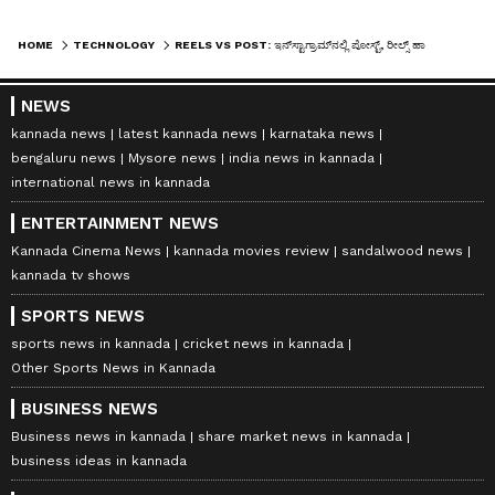
HOME
TECHNOLOGY
REELS VS POST: ಇನ್‌ಸ್ಟಾಗ್ರಾಮ್‌ನಲ್ಲಿ ಪೋಸ್ಟ್‌, ರೀಲ್ಸ್‌ ಹಾಕ್ತೀರಾ? ಈ ಸೀಕ್ರೆಟ್ ಗೊತ್ತಿಲ್ಲದಿದ್ರೆ ನಿಮಗೆ ವ್ಯೂಸ್‌ ಬರಲ್ಲ!
NEWS
kannada news
latest kannada news
karnataka news
bengaluru news
Mysore news
india news in kannada
international news in kannada
ENTERTAINMENT NEWS
Kannada Cinema News
kannada movies review
sandalwood news
kannada tv shows
SPORTS NEWS
sports news in kannada
cricket news in kannada
Other Sports News in Kannada
BUSINESS NEWS
Business news in kannada
share market news in kannada
business ideas in kannada