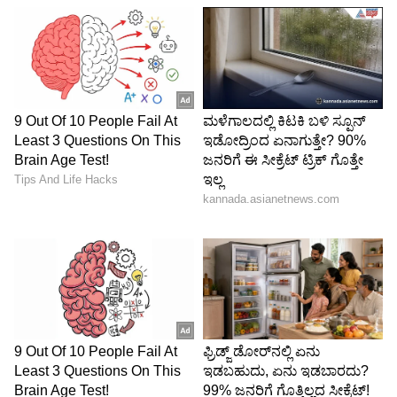
LATEST VIDEOS
ABOUT THE AUTHOR
Sushma Hegde
SH
ಸುವರ್ಣ ನ್ಯೂಸ್ ಸುದ್ದಿ ಮಾಧ್ಯಮದ ಡಿಜಿಟಲ್ ವಿಭಾಗದಲ್ಲಿ ಕಳೆದ
ಮೂರು ವರ್ಷಗಳಿಂದ ಕೆಲಸ ಮಾಡುತ್ತಿದ್ದೇನೆ. ದೃಶ್ಯ ಮಾಧ್ಯಮ,
ಡಿಜಿಟಲ್‌ ಮಾಧ್ಯಮದಲ್ಲಿ 5 ವರ್ಷ ಕೆಲಸ ಮಾಡಿದ ಅನುಭವವಿದೆ.
SDM ಉಜಿರೆಯಲ್ಲಿ ಪತ್ರಿಕೋದ್ಯಮದ ಸ್ನಾತಕೋತ್ತರ ಪದವಿ.