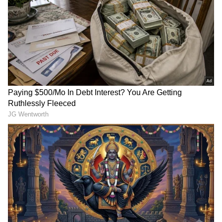
2026ರಲ್ಲಿ ಉತ್ತಮ ಗ್ರೋತ್‌ಗೆ ಏನು ಮಾಡಬೇಕು?
ತಜ್ಞರ ಪ್ರಕಾರ, ಕೇವಲ ರೀಲ್ಸ್ ಅಥವಾ ಕೇವಲ ಪೋಸ್ಟ್‌ಗಳ
ಮೇಲೆ ಅವಲಂಬಿಸಬಾರದು. ವಾರದಲ್ಲಿ 3–5 ರೀಲ್ಸ್, 2–3
ಕ್ಯಾರೋಸೆಲ್ ಪೋಸ್ಟ್‌ಗಳು ಮತ್ತು ಪ್ರತಿದಿನ ಸ್ಟೋರಿಗಳನ್ನು
ಬಳಸುವ ಖಾತೆಗಳು ಹೆಚ್ಚು ವೇಗವಾಗಿ ಬೆಳೆಯುತ್ತಿವೆ. ಜೊತೆಗೆ
ಟ್ರೆಂಡಿಂಗ್ ಹ್ಯಾಶ್‌ಟ್ಯಾಗ್‌, ಸರಿಯಾದ ಕ್ಯಾಪ್ಷನ್ ಮತ್ತು
ಫಾಲೋವರ್‌ಗಳೊಂದಿಗೆ ನಿರಂತರ ಸಂವಹನ ಕೂಡ ಮುಖ್ಯ.
3
4