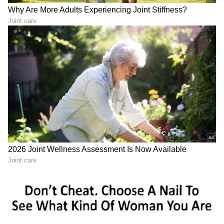
ಭಾರತಕ್ಕೂ ಬಂತು ಹಾರುವ ಕಾರು:
ಸೂರ್ಯನ ಅಂತ್ಯದ ಬಳಿಕವೂ
ಪೆಟ್ರೋಲ್​, ಡೀಸೆಲ್​, ಎಥೆನಾಲ್​
ಭೂಮಿಯಲ್ಲಿ ಜೀವ
ಬೇಡ್ವೇ ಬೇಡ- ಯಶಸ್ವಿ ಪರೀಕ್ಷೆ
ಉಳಿಸಬಹುದೇ? ವಿಜ್ಞಾನಿಗಳಿಂದ
ರೋಚಕ 'ಪ್ಲಾನ್ ಬಿ' ಅನಾವರಣ!
Mobile: ಸ್ಯಾಮ್‌ಸಂಗ್ ಫೋನ್
15 ಪ್ರೀಮಿಯಂ ಒಟಿಟಿ, 1000ಕ್ಕೂ
ಈಗ ಬರಿ ಅರ್ಧ ಬೆಲೆಗೆ?
ಹೆಚ್ಚು ಲೈವ್ ಟಿವಿಯ ಜಿಯೋ
ಫ್ಲಿಪ್‌ಕಾರ್ಟ್‌ನ ಈ ಆಫರ್‌ ಕುರಿತು
OTT ಪಾಸ್ ವಿಸ್ತರಣೆ ಆಫರ್