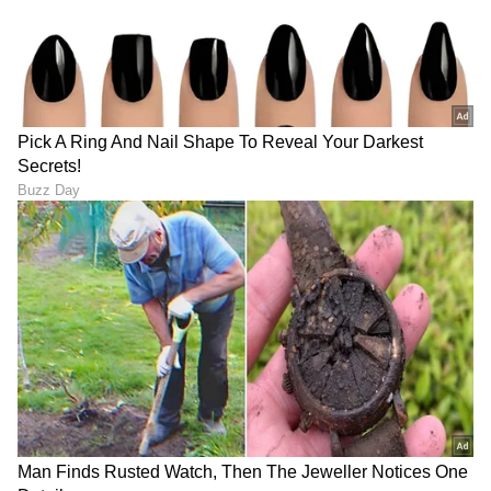
ಸಂಪೂರ್ಣ ವಿವರ ಇಲ್ಲಿದೆ!
LATEST VIDEOS
"ರಾಜಕೀಯ ಬೇಡ, ಸಿನಿಮಾನೇ ಪ್ರಾಣ":
ಕನಕೋತ್ಸವದಲ್ಲಿ ರಿಷಬ್ ಶೆಟ್ಟಿ | Rishab
Shetty speech | Suvarna News
ಶೇ.50 ರಿಂದ ಶೇ.18 ಕ್ಕೆ TAX ಇಳಿಕೆ: ಮೋದಿ-
ಟ್ರಂಪ್ ಐತಿಹಾಸಿಕ ಒಪ್ಪಂದ | India US
Trade Deal | Party Rounds