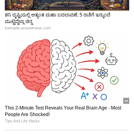
Image Credit :
Chatgpt
ವೈರಲ್ ಆಗಲು ಈ ತಪ್ಪುಗಳನ್ನು ಮಾಡಬೇಡಿ
ಒಂದೇ ರೀತಿಯ ಕಂಟೆಂಟ್ ಅನ್ನು ಮತ್ತೆ ಮತ್ತೆ ಪೋಸ್ಟ್
ಮಾಡುವುದು.
ಕಡಿಮೆ ಗುಣಮಟ್ಟದ ವಿಡಿಯೋ ಅಪ್‌ಲೋಡ್ ಮಾಡುವುದು.
ಟ್ರೆಂಡಿಂಗ್ ಆಡಿಯೋ ಬಳಸದೇ ಇರುವುದು.
ನಿಯಮಿತವಾಗಿ ಪೋಸ್ಟ್ ಮಾಡದೇ ಇರುವುದು.
ಕಾಮೆಂಟ್‌ಗಳಿಗೆ ಪ್ರತಿಕ್ರಿಯೆ ನೀಡದೇ ಇರುವುದು.