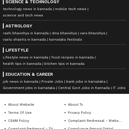
SCIENCE & TECHNOLOGY
technology news in kannada
mobile tech news
science and tech news
ASTROLOGY
rashi bhavishya in kannada
dina bhavishya
vara bhavishya
vastu shastra in kannada
karnataka festivals
LIFESTYLE
Lifestyle news in kannada
food recipes in kannada
health tips in kannada
kitchen tips in kannada
EDUCATION & CAREER
job news in kannada
Private Jobs
bank jobs in karnataka
Government jobs in karnataka
Central Govt Jobs in Kannada
IT Jobs
About Website
About Tv
Terms Of Use
Privacy Policy
CSAM Policy
Complaint Redressal - Website
Complaint Redressal - TV
Compliance Report Digital