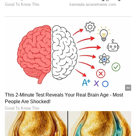
ಇನ್‌ಸ್ಟಾಗ್ರಾಂ
ಸುದ್ದಿಲೋಕದಲ್ಲಿ ರಾಜಕೀಯ, ದೇಶ, ಜ್ಯೋತಿಷ್ಯ, ಜೀವನಶೈಲಿ,
ತಂತ್ರಜ್ಞಾನ
ಗ್ಯಾಜೆಟ್‌ಗಳು
ವಾಣಿಜ್ಯ, ಕ್ರೈಂ ಸುದ್ದಿಗಳಲ್ಲಿ ಆಸಕ್ತಿ.
ಸ್ಮಾರ್ಟ್‌ಫೋನ್‌ಗಳು
ಮತ್ತು AI ನಿಂದ ಸೈಬರ್‌ ಭದ್ರತೆ
ಮತ್ತು
ವಿಜ್ಞಾನ
ದ ಪ್ರಗತಿಯವರೆಗೆ ಇತ್ತೀಚಿನ ಟೆಕ್ನಾಲಜಿ
(
Technology News in Kannada
) ಬಗ್ಗೆ
ನಿರಂತರವಾದ ಅಪ್‌ಡೇಟ್‌. ಡಿಜಿಟಲ್ ಟ್ರೆಂಡ್‌ಗಳ ಕುರಿತು
ತಜ್ಞರ ಮಾತುಗಳು, ವಿವರವಾದ ಮಾಹಿತಿ ಮತ್ತು ಬ್ರೇಕಿಂಗ್
ನ್ಯೂಸ್‌ ಸಿಗುವ ಏಕೈಕ ತಾಣ ಏಷ್ಯಾನೆಟ್‌ ಸುವರ್ಣ
ನ್ಯೂಸ್‌. ಹೊಸ
ಗ್ಯಾಜೆಟ್‌
ರಿಲೀಸ್‌ ಆಯ್ತಾ? ಹೊಸ
ಸ್ಟಾರ್ಟ್‌ಅಪ್‌ಗಳು ಬಂದಿದ್ಯಾ? ಭವಿಷ್ಯವನ್ನು ಬದಲಿಸುವ
ಟೆಕ್‌ ಪಾಲಿಸಿ ಯಾವುದು? ಇವುಗಳ ಇಂಚಿಂಚೂ ಮಾಹಿತಿ
ಸಿಗಲಿದೆ. ಟೆಕ್‌ ಎಕ್ಸ್‌ಪ್ಲೇನರ್ಸ್‌ ಹಾಗೂ ಗ್ಯಾಜೆಟ್‌ ಡೆಮೋ
ವಿಡಿಯೋಗಳು ಕೂಡ ನೀವು ಕಾಣಬಹುದು.