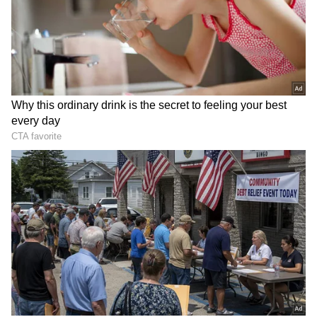
ಹಾಗಾದರೆ ಪೋಸ್ಟ್‌ಗಳಿಗೆ ಮೌಲ್ಯ ಇಲ್ಲವೇ?
ಇದೆ. ಫೋಟೋ ಪೋಸ್ಟ್‌ಗಳು ಮತ್ತು ಕ್ಯಾರೋಸೆಲ್
ಪೋಸ್ಟ್‌ಗಳು ಈಗಲೂ ಎಂಗೇಜ್‌ಮೆಂಟ್ ಹೆಚ್ಚಿಸಲು ಪ್ರಮುಖ
ಪಾತ್ರವಹಿಸುತ್ತವೆ. ವಿಶೇಷವಾಗಿ ಶಿಕ್ಷಣ, ಮಾಹಿತಿ, ಉತ್ಪನ್ನ
ಪ್ರಚಾರ ಮತ್ತು ಬ್ರ್ಯಾಂಡ್ ನಿರ್ಮಾಣಕ್ಕೆ ಪೋಸ್ಟ್‌ಗಳು ಹೆಚ್ಚು
ಪರಿಣಾಮಕಾರಿ. ಫಾಲೋವರ್‌ಗಳು ನಿಮ್ಮ ಪುಟದಲ್ಲಿ ಹೆಚ್ಚು
ಸಮಯ ಕಳೆಯುವಂತೆ ಮಾಡುವಲ್ಲಿ ಕ್ಯಾರೋಸೆಲ್
ಪೋಸ್ಟ್‌ಗಳು ಉತ್ತಮ ಫಲಿತಾಂಶ ನೀಡುತ್ತವೆ.
ಸಮಗ್ರ ಸುದ್ದಿ ಮೂಲವನ್ನಾಗಿ asianet suvarna news ಅನ್ನು
ಆಯ್ಕೆ ಮಾಡಿಕೊಳ್ಳಿ