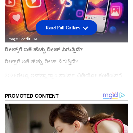
Read Full Gallery
Image Credit :
AI
ರೀಲ್ಸ್‌ಗೆ ಏಕೆ ಹೆಚ್ಚು ರೀಚ್ ಸಿಗುತ್ತಿದೆ?
ರೀಲ್ಸ್‌ಗೆ ಏಕೆ ಹೆಚ್ಚು ರೀಚ್ ಸಿಗುತ್ತಿದೆ?
2026ರಲ್ಲೂ ಇನ್‌ಸ್ಟಾಗ್ರಾಂ ಶಾರ್ಟ್ ವಿಡಿಯೋ ಕಂಟೆಂಟ್‌ಗೆ
ಹೆಚ್ಚಿನ ಆದ್ಯತೆ ನೀಡುತ್ತಿದೆ. 15 ರಿಂದ 60 ಸೆಕೆಂಡುಗಳ ರೀಲ್ಸ್
ಹೆಚ್ಚು ಜನರಿಗೆ ತಲುಪುತ್ತವೆ. ಹೊಸ ಫಾಲೋವರ್‌ಗಳನ್ನು
ಸೆಳೆಯಲು ರೀಲ್ಸ್ ಅತ್ಯುತ್ತಮ ಆಯ್ಕೆಯಾಗಿದೆ. ಉತ್ತಮ
ಮ್ಯೂಸಿಕ್, ಟ್ರೆಂಡಿಂಗ್ ಆಡಿಯೋ ಮತ್ತು ಆಕರ್ಷಕ ಆರಂಭ
ಇದ್ದರೆ ರೀಲ್ಸ್ ವೇಗವಾಗಿ ವೈರಲ್ ಆಗುವ ಸಾಧ್ಯತೆ ಹೆಚ್ಚಿರುತ್ತದೆ.