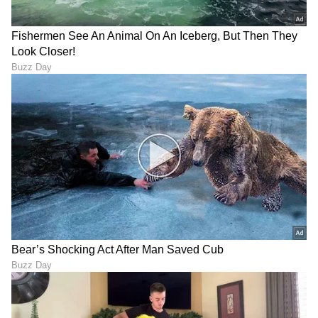
"ರಾಜಕೀಯ ಬೇಡ, ಸಿನಿಮಾನೇ ಪ್ರಾಣ":
ಕನಕೋತ್ಸವದಲ್ಲಿ ರಿಷಬ್ ಶೆಟ್ಟಿ | Rishab
Shetty speech | Suvarna News
ಶೇ.50 ರಿಂದ ಶೇ.18 ಕ್ಕೆ TAX ಇಳಿಕೆ: ಮೋದಿ-
ಟ್ರಂಪ್ ಐತಿಹಾಸಿಕ ಒಪ್ಪಂದ | India US
Trade Deal | Party Rounds