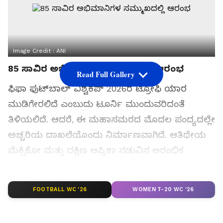
Image Credit :
ANI
85 ಸಾವಿರ ಅಭಿಮಾನಿಗಳ ಸಮ್ಮುಖದಲ್ಲಿ ಆರಂಭ
Read Full Gallery
ಫಿಫಾ ಫುಟ್‌ಬಾಲ್ ವಿಶ್ವಕಪ್ 2026ರ ಟ್ರೋಫಿ ಯಾರ
ಮುಡಿಗೇರಲಿದೆ ಎಂಬುದು ಟೂರ್ನಿ ಮುಂದುವರಿದಂತೆ
ತಿಳಿಯಲಿದೆ. ಆದರೆ, ಈ ಮಹಾಸಮರದ ಮೊದಲ ಪಂದ್ಯದಲ್ಲೇ
ಅಚ್ಚರಿಯ ದಾಖಲೆಯೊಂದು ನಿರ್ಮಾಣವಾಗಿದೆ. ಆತಿಥೇಯ
ಮೆಕ್ಸಿಕೋ ಮತ್ತು ದಕ್ಷಿಣ ಆಫ್ರಿಕಾ ನಡುವಿನ ಆರಂಭಿಕ
ಪಂದ್ಯವನ್ನು ಕಣ್ಣುಂಬಿಕೊಳ್ಳಲು ಮೆಕ್ಸಿಕೋ ಸಿಟಿಯ ಪ್ರಸಿದ್ಧ
'ಅಜ್ಟೆಕಾ ಸ್ಟೇಡಿಯಂ'ನಲ್ಲಿ 85 ಸಾವಿರಕ್ಕೂ ಹೆಚ್ಚು ಪ್ರೇಕ್ಷಕರು
FOOTBALL WC '26
WOMEN T-20 WC '26
ನೆರೆದಿದ್ದರು. ಈ ರೋಮಾಂಚಕ ಪಂದ್ಯದಲ್ಲಿ ಮೆಕ್ಸಿಕೋ
ತಂಡವು ದಕ್ಷಿಣ ಆಫ್ರಿಕಾವನ್ನು 2-0 ಗೋಲುಗಳಿಂದ ಸೋಲಿಸಿ