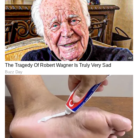
ಮತ್ತು ನೇರ ಪ್ರಸಾರಗಳೊಂದಿಗೆ ಸಂಪೂರ್ಣ ಮಾಹಿತಿ
ನಿಮ್ಮ ಒಂದೇ ಕ್ಲಿಕ್‌ನಲ್ಲಿ ಲಭ್ಯ. ಏಷ್ಯಾನೆಟ್ ಸುವರ್ಣ
ನ್ಯೂಸ್ ಅಧಿಕೃತ ಆ್ಯಪ್ ಡೌನ್‌ಲೋಡ್ ಮಾಡಿ ಹಾಗೂ
ಎಲ್ಲಾ ಅಪ್‌ಡೇಟ್ ಗಳನ್ನು ಪಡೆಯಿರಿ.
ABOUT THE AUTHOR
Santosh Naik
SN
ನಾನು ಏಷ್ಯಾನೆಟ್ ಸುವರ್ಣ ನ್ಯೂಸ್.ಕಾಂನಲ್ಲಿ ಮುಖ್ಯ
ಉಪಸಂಪಾದಕ. ಉತ್ತರ ಕನ್ನಡ ಜಿಲ್ಲೆಯ ಭಟ್ಕಳದವನು. 13
ವರ್ಷಗಳಿಂದಲೂ ಮಾಧ್ಯಮದಲ್ಲಿದ್ದೇನೆ. ಉಜಿರೆಯ ಎಸ್‌ಡಿಎಂ
ಕಾಲೇಜಿನಲ್ಲಿ ಪತ್ರಿಕೋದ್ಯಮ ಪದವಿ. ಹೊಸದಿಗಂತದ ಮೂಲಕ
ಫಿಫಾ ವಿಶ್ವಕಪ್
ಮಾಧ್ಯಮ ಜಗತ್ತಿಗೆ ಕಾಲಿಟ್ಟವನು. ಕ್ರೀಡಾ ವರದಿಯಲ್ಲಿ ಹೆಚ್ಚು ಆಸಕ್ತಿ.
ಫುಟ್‌ಬಾಲ್
ಕ್ರೀಡೆಗಳು
ವಿಶ್ವಕಪ್
ಆದರೆ, ಡಿಜಿಟಲ್ ಮಾಧ್ಯಮ ಎಲ್ಲ ವಿಷಯದಲ್ಲೂ ಪಳಗಿಸಿದೆ.
ವಿಜಯವಾಣಿ, ಸ್ಟಾರ್‌ ಸ್ಪೋರ್ಟ್ಸ್‌ನಲ್ಲಿ ಕೆಲಸ ಮಾಡಿದ್ದೇನೆ. ಓದು,
ಪ್ರವಾಸ ನೆಚ್ಚಿನ ಹವ್ಯಾಸ