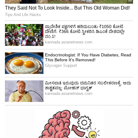
5
Image Credit :
Getty
ಮೊದಲ ಪಂದ್ಯದಲ್ಲೇ ಮೂರು ರೆಡ್ ಕಾರ್ಡ್‌ಗಳ ಬೇಡದ
ದಾಖಲೆ
ಫುಟ್‌ಬಾಲ್ ಇತಿಹಾಸದಲ್ಲಿ ಅಪರೂಪ ಎನ್ನುವಂತೆ, ವಿಶ್ವಕಪ್‌ನ
ಮೊದಲ ಪಂದ್ಯದಲ್ಲೇ ರೆಫರಿ ಒಬ್ಬರಲ್ಲ, ಇಬ್ಬರಲ್ಲ ಬರೋಬ್ಬರಿ
ಮೂವರು ಆಟಗಾರರಿಗೆ ರೆಡ್ ಕಾರ್ಡ್ (Red Card) ತೋರಿಸಿ
ಮೈದಾನದಿಂದ ಹೊರಗಟ್ಟುವ ಮೂಲಕ ದಾಖಲೆ ಬರೆದಿದ್ದಾರೆ.
ಪಂದ್ಯದ 50ನೇ ನಿಮಿಷದಲ್ಲಿ ದಕ್ಷಿಣ ಆಫ್ರಿಕಾದ ಮಿಡ್‌ಫೀಲ್ಡರ್
'ಯಾಯಾ ಸಿಥೋಲೆ' ಭೀಕರ ಫೌಲ್ ಮಾಡಿ ಈ ಬಾರಿಯ