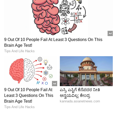
ವಿಶ್ವಕಪ್‌ನ ಮೊದಲ ರೆಡ್ ಕಾರ್ಡ್ ಪಡೆದು ಮೈದಾನದಿಂದ
ಹೊರನಡೆದರು.
4
5