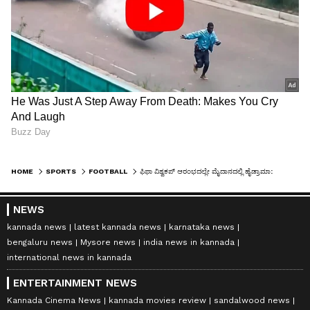
HOME
SPORTS
FOOTBALL
ಫಿಫಾ ವಿಶ್ವಕಪ್ ಆರಂಭದಲ್ಲೇ ಮೈದಾನದಲ್ಲಿ ಹೈಡ್ರಾಮಾ: ಗೋಲುಗಳಿಗಿಂತ ‘ರೆಡ್ ಕಾರ್ಡ್’ನಿಂದಲೇ ಇತಿಹಾಸ ಬರೆದ ಓಪನಿಂಗ್ ಮ್ಯಾಚ್!
NEWS
kannada news
latest kannada news
karnataka news
bengaluru news
Mysore news
india news in kannada
international news in kannada
ENTERTAINMENT NEWS
Kannada Cinema News
kannada movies review
sandalwood news