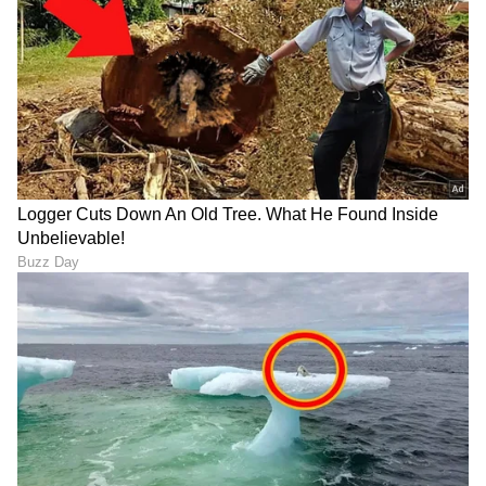
FIFA World Cup 2026:
FIFA World Cup: 4 ಬಾರಿಯ
ಯಮಾಲ್‌ ಮಿಂಚು: ಸ್ಪೇನ್‌ಗೆ
ಚಾಂಪಿಯನ್ ಜರ್ಮನಿ ಮತ್ತೆ
ಮೊದಲ ಗೆಲುವಿನ ಸಂಭ್ರಮ!
ನಾಕೌಟ್‌ಗೆ ಲಗ್ಗೆ; ಟ್ರೋಫಿ ಮೇಲೆ
ಕಣ್ಣು
ಪಂದ್ಯ ದಿನ ಎಂಟ್ರಿ ಅವತ್ತೆ
ಫಿಫಾ ವಿಶ್ವಕಪ್ ಟೂರ್ನಿಯಲ್ಲಿ
ಅಮೆರಿಕದಿಂದ ಮರಳಬೇಕು,
ಬ್ರೆಜಿಲ್‌ಗೆ ಮೊದಲ ಜಯ;
ಇರಾನ್ ಫುಟ್ಬಾಲ್ ಟೀಂ ನಿರ್ಬಂಧ
ಆತಿಥೇಯ ಅಮೆರಿಕ ನಾಕೌಟ್‌ಗೆ
ವಿರುದ್ಧ ಫಿಫಾಗೆ ದೂರು
ಲಗ್ಗೆ
LATEST VIDEOS