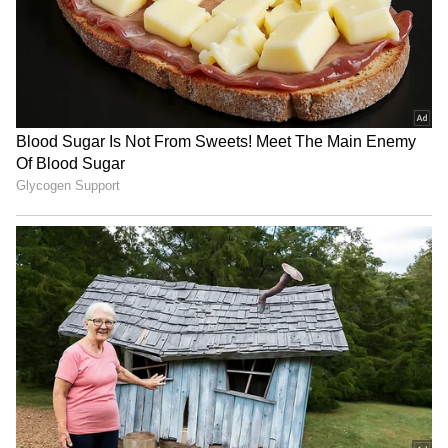
Related Articles
Fifa World Cup 2026: 300 ಕೆಜಿ ಮೀನು, 6000
ಕಿತ್ತಳೆ ಹಣ್ಣು..! ವಿಶ್ವಕಪ್ ಟೂರ್ನಿಗಾಗಿ ತಾಯ್ನಾಡಿನ
ಆಹಾರ ತಂದ ಟೀಮ್‌
ಒಂದೇ ಒಂದು ತಪ್ಪಾದ್ರೂ ಪ್ರಾಣಕ್ಕೆ ಕುತ್ತು, ಫಿಫಾ
ವಿಶ್ವಕಪ್‌ ಬಗ್ಗೆ ಪ್ಲೇಯರ್ಸ್‌ಗೆ ಎಚ್ಚರಿಸಿದ ಸ್ವಿಜರ್ಲೆಂಡ್‌
ಟೀಮ್‌!
3