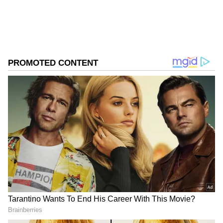
ತವರಿನ ಅಭಿಮಾನಿಗಳನ್ನು ಸಂಭ್ರಮದಲ್ಲಿ ತೇಲಿಸಿತು.
ಸಮಗ್ರ ಸುದ್ದಿ ಮೂಲವನ್ನಾಗಿ asianet suvarna news ಅನ್ನು
ಆಯ್ಕೆ ಮಾಡಿಕೊಳ್ಳಿ