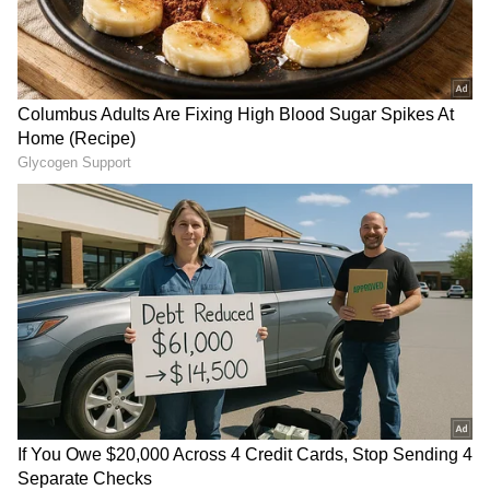
ಮಾಡಿದವು. ನಿಯಮ ಉಲ್ಲಂಘಿಸಿದ ಆಟಗಾರರಿಗೆ ರೆಫರಿ
ಕರುಣೆ ತೋರದೆ ನೇರವಾಗಿ ಮೈದಾನದಿಂದ ಹೊರಗಟ್ಟಿದರು.