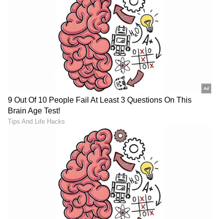
ನಂತರ ದ್ವಿತೀಯಾರ್ಧದ 67ನೇ ನಿಮಿಷದಲ್ಲಿ ಸ್ಟಾರ್ ಸ್ಟ್ರೈಕರ್
'ರೌಲ್ ಹಿಮೆನೆಜ್' ಎರಡನೇ ಗೋಲು ಬಾರಿಸಿ ತಂಡಕ್ಕೆ 2-0
ಅಂತರದ ಜಯ ತಂದುಕೊಟ್ಟರು. ದಕ್ಷಿಣ ಆಫ್ರಿಕಾ ಗೋಲಿನ
ಕಡೆಗೆ 16 ಶಾಟ್‌ಗಳನ್ನು ಹೊಡೆದರೂ ಸಹ, ಮೆಕ್ಸಿಕೋದ ಬಲಿಷ್ಠ
ರಕ್ಷಣಾ ಕೋಟೆಯನ್ನು ಭೇದಿಸಲು ಸಾಧ್ಯವಾಗಲಿಲ್ಲ.