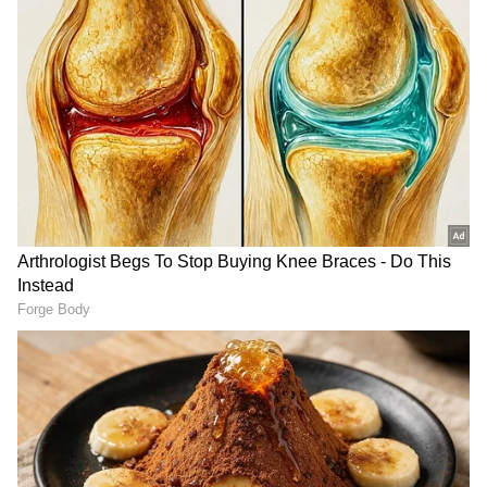
2
5
Image Credit :
Getty
ಗೋಲುಗಳಿಗಿಂತ ಮೈದಾನದಲ್ಲಿ ಶಿಸ್ತು ಉಲ್ಲಂಘನೆಯದ್ದೇ
ಸದ್ದು
ಮೆಕ್ಸಿಕೋ ತಂಡವು ಗೆಲುವಿನೊಂದಿಗೆ ಟೂರ್ನಿಯನ್ನು
ಆರಂಭಿಸಿದರೂ ಸಹ, ಈ ಪಂದ್ಯವು ಬೇರೆಯದೇ ಕಾರಣಕ್ಕಾಗಿ
ಜಾಗತಿಕವಾಗಿ ಸದ್ದು ಮಾಡುತ್ತಿದೆ. ಮೈದಾನದಲ್ಲಿ ಆಟಗಾರರು
ತೋರಿದ ಅಶಿಸ್ತಿನ ನಡೆಗೆ ರೆಫರಿಗಳು ಬುದ್ದಿ ಕಲಿಸಿದ್ದಾರೆ. ಇಡೀ
ಪಂದ್ಯದಲ್ಲಿ ಒಟ್ಟು 23 ಫೌಲ್‌ಗಳು (Fouls) ನಡೆದಿದ್ದು, ಈ
ಪೈಕಿ ಮೆಕ್ಸಿಕೋ 12 ಮತ್ತು ದಕ್ಷಿಣ ಆಫ್ರಿಕಾ 11 ಫೌಲ್‌ಗಳನ್ನು