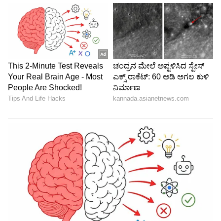
Image Credit :
Getty
ದಕ್ಷಿಣ ಆಫ್ರಿಕಾ ಹಾಗೂ ಮೆಕ್ಸಿಕೋ ಆಟಗಾರರ ಸಸ್ಪೆನ್ಷನ್
ದಕ್ಷಿಣ ಆಫ್ರಿಕಾ ತಂಡದ ಪರವಾಗಿ 60ನೇ ನಿಮಿಷದ ನಂತರ
ಮೈದಾನಕ್ಕೆ ಎಂಟ್ರಿ ಕೊಟ್ಟಿದ್ದ 'ಥೆಂಬಾ ಜ್ವಾನೆ', ಕೇವಲ 24
ನಿಮಿಷಗಳ ಆಟದ ಅವಧಿಯಲ್ಲಿ ಅಂದರೆ ಪಂದ್ಯದ 84ನೇ
ನಿಮಿಷದಲ್ಲಿ ಮತ್ತೊಂದು ರೆಡ್ ಕಾರ್ಡ್ ಪಡೆದು ಹೊರಬಿದ್ದರು.
ಇನ್ನು ಪಂದ್ಯ ಮುಗಿಯಲು ಕೆಲವೇ ನಿಮಿಷಗಳಿದ್ದಾಗ ಅಶಿಸ್ತು
ತೋರಿದ ಮೆಕ್ಸಿಕೋದ ರಕ್ಷಣಾತ್ಮಕ ಆಟಗಾರ (ಡಿಫೆಂಡರ್)
'ಸೇಸರ್ ಮಾಂಟೆಸ್' ರೆಫರಿಯ ರಡಾರ್‌ಗೆ ಸಿಲುಕಿದರು.
ಇಂಜುರಿ ಟೈಮ್‌ನಲ್ಲಿ (90+2 ನಿಮಿಷ) ಇವರಿಗೂ ರೆಡ್ ಕಾರ್ಡ್
ನೀಡಿ ಮೈದಾನದಿಂದ ಹೊರಗೆ ಕಳುಹಿಸಲಾಯಿತು.