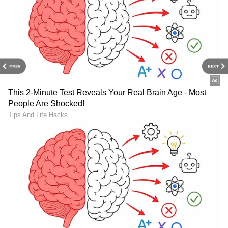
PREV
NEXT
6
7
Image Credit :
Getty
ಕತ್ತರಿಸಿದ ಹಣ್ಣು
ನೀವು ಕತ್ತರಿಸಿದ ಹಣ್ಣನ್ನು ರೆಫ್ರಿಜರೇಟರ್‌ನಲ್ಲಿ