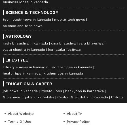
business ideas in kannada
SCIENCE & TECHNOLOGY
technology news in kannada
mobile tech news
science and tech news
ASTROLOGY
rashi bhavishya in kannada
dina bhavishya
vara bhavishya
vastu shastra in kannada
karnataka festivals
LIFESTYLE
Lifestyle news in kannada
food recipes in kannada
health tips in kannada
kitchen tips in kannada
EDUCATION & CAREER
job news in kannada
Private Jobs
bank jobs in karnataka
Government jobs in karnataka
Central Govt Jobs in Kannada
IT Jobs
About Website
About Tv
Terms Of Use
Privacy Policy