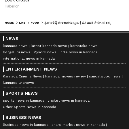
HOME
LIFE
FOOD
ಫ್ರಿಜ್’ನಲ್ಲಿಟ್ಟ ಈ ಆಹಾರಗಳನ್ನು ಮತ್ತೆ ಬಿಸಿ ಮಾಡಿ ಸೇವಿಸುವ ತಪ್ಪು ಮಾಡ್ಬೇಡಿ!
NEWS
kannada news
latest kannada news
karnataka news
bengaluru news
Mysore news
india news in kannada
international news in kannada
ENTERTAINMENT NEWS
Kannada Cinema News
kannada movies review
sandalwood news
kannada tv shows
SPORTS NEWS
sports news in kannada
cricket news in kannada
Other Sports News in Kannada
BUSINESS NEWS
Business news in kannada
share market news in kannada