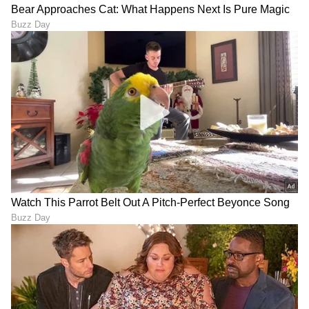
LATEST VIDEOS
"ರಾಜಕೀಯ ಬೇಡ, ಸಿನಿಮಾನೇ ಪ್ರಾಣ":
ಕನಕೋತ್ಸವದಲ್ಲಿ ರಿಷಬ್ ಶೆಟ್ಟಿ | Rishab
Shetty speech | Suvarna News
ಶೇ.50 ರಿಂದ ಶೇ.18 ಕ್ಕೆ TAX ಇಳಿಕೆ: ಮೋದಿ-
ಟ್ರಂಪ್ ಐತಿಹಾಸಿಕ ಒಪ್ಪಂದ | India US
Trade Deal | Party Rounds