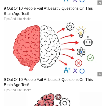
ಸಂಗ್ರಹಿಸಬಾರದು. ನಂತರ ಅದನ್ನು ಸೇವಿಸುವುದರಿಂದ ನಿಮ್ಮ
ಆರೋಗ್ಯಕ್ಕೆ ಹಾನಿಯನ್ನುಂಟು ಮಾಡಬಹುದು. ಕತ್ತರಿಸಿದ
ಹಣ್ಣು ಬೇಗನೆ ಹಾಳಾಗುತ್ತದೆ ಮತ್ತು ಪೌಷ್ಟಿಕಾಂಶದ
ಮೌಲ್ಯವನ್ನು ಕಳೆದುಕೊಳ್ಳುತ್ತದೆ. ಸಾಧ್ಯವಾದಷ್ಟು ಫ್ರೆಶ್
ಹಣ್ಣುಗಳನ್ನು ಸೇವಿಸಿ. ಹಣ್ಣುಗಳನ್ನು ಕತ್ತರಿಸಿ, ಫ್ರಿಜ್ ನಲ್ಲಿಟ್ಟರೆ
ಅವುಗಳಲ್ಲಿ ಬ್ಯಾಕ್ಟೀರಿಯಾ ಬೆಳೆಯುವ ಸಾಧ್ಯತೆ ಇದೆ.
ಕತ್ತರಿಸಿದ ಹಣ್ಣನ್ನು 24 ಗಂಟೆಗಳ ಒಳಗೆ ಸೇವಿಸಬೇಕು.
ಇಲ್ಲದಿದ್ದರೆ, ತೀವ್ರ ಹೊಟ್ಟೆ ನೋವನ್ನು ಉಂಟುಮಾಡಬಹುದು.
7
7