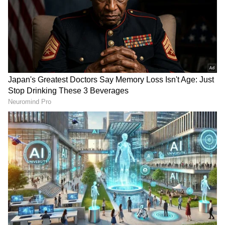
Related Articles
Heart Healthy food: ಹೃದಯದ ಆರೋಗ್ಯಕ್ಕೆ ನೀವು
ಸೇವಿಸಲೇಬೇಕಾದ ಸೂಪರ್ ಆಹಾರಗಳಿವು
ಇಷ್ಟೆಲ್ಲ ಬದಲಾವಣೆ ಆಗತ್ತೆ ಅಂತ ಗೊತ್ತಾದ್ರೆ Junk
Food ಬಿಡ್ತೀರಾ! ಇದು 30 ದಿನದ ಚಾಲೆಂಜ್!