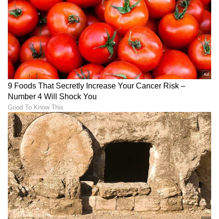
ABOUT THE AUTHOR
Pavna Das
PD
ಮೂಲತಃ ಮಂಗಳೂರಿನವಳು. ಮಂಗಳೂರು ವಿಶ್ವವಿದ್ಯಾನಿಲಯದ
ಪತ್ರಿಕೋದ್ಯಮದ ಸ್ನಾತಕೋತ್ತರ ಪದವಿ . ಕಳೆದ 12 ವರ್ಷಗಳಿಂದ
ಪತ್ರಿಕೆ ಹಾಗೂ ಡಿಜಿಟಲ್ ಮಾಧ್ಯಮಗಳಲ್ಲಿ ಕೆಲಸ . ಸುದ್ದಿ ಬಿಡುಗಡೆ,
ಗಲ್ಫ್ ಕನ್ನಡಿಗ, ಈ ಟಿವಿ ಭಾರತ್, ಕನ್ನಡ ನ್ಯೂಸ್ ನೌ,
ಆಹಾರ
ವಿಜಯಕರ್ನಾಟಕದಲ್ಲಿ ಕೆಲಸ ಮಾಡಿದ ಅನುಭವ. ಈಗ ಏಷ್ಯಾನೆಟ್
ಆಹಾರ ವ್ಲಾಗರ್
ಆರೋಗ್ಯ
ಆರೋಗ್ಯಕರ ಆಹಾರಗಳು
ಸುವರ್ಣದಲ್ಲಿ ಫ್ರೀಲಾನ್ಸರ್ . ಮನೋರಂಜನೆ, ಲೈಫ್ ಸ್ಟೈಲ್, ಟ್ರಾವೆಲ್
ಬರವಣಿಗೆ ಇಷ್ಟ.
ಆರೋಗ್ಯ
, ಸೌಂದರ್ಯ, ಫಿಟ್‌ನೆಸ್,
ಕಿಚನ್ ಟಿಪ್ಸ್‌
,
ಸಂಬಂಧ,
ಫ್ಯಾಷನ್
,
ರೆಸಿಪಿ
ಅಪ್ಡೇಟ್‌ಗಳಿಗಾಗಿ
ಏಷ್ಯಾನೆಟ್ ಸುವರ್ಣ ನ್ಯೂಸ್‌ ಫಾಲೋ ಮಾಡಿ.
ಸಂಪೂರ್ಣ ಮಾಹಿತಿ ಒಂದೇ ಕ್ಲಿಕ್‌ನಲ್ಲಿ ಲಭ್ಯ. ಏಷ್ಯಾನೆಟ್
ಸುವರ್ಣ ನ್ಯೂಸ್ ಅಧಿಕೃತ ಆ್ಯಪ್ ಡೌನ್‌ಲೋಡ್ ಮಾಡಿ
ಹಾಗು ಎಲ್ಲಾ ಅಪ್‌ಡೇಟ್ ಗಳನ್ನು ಪಡೆಯಿರಿ.