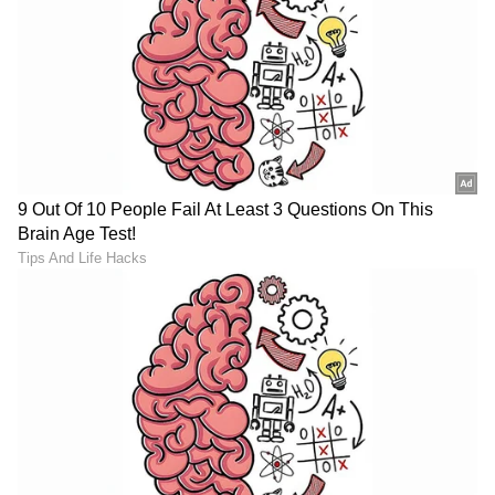
Image Credit :
Asianet News
ಸಾಸ್‌ಗಳು ಮತ್ತು ಚಟ್ನಿಗಳು
ನೀವು ಟೊಮೆಟೊ ಸಾಸ್ ಅಥವಾ ಹಸಿರು ಚಟ್ನಿಯನ್ನು
ರೆಫ್ರಿಜರೇಟರ್‌ನಲ್ಲಿ ದೀರ್ಘಕಾಲದವರೆಗೆ ಸಂಗ್ರಹಿಸಬಾರದು.
ದೀರ್ಘಕಾಲದವರೆಗೆ ಅವುಗಳನ್ನು ಸಂಗ್ರಹಿಸಿ
ಸೇವಿಸುವುದರಿಂದ ಹೊಟ್ಟೆಗೆ ಸಂಬಂಧಿಸಿದ ಗಂಭೀರ
ಸಮಸ್ಯೆಗಳು ಉಂಟಾಗಬಹುದು. ಅಷ್ಟೇ ಅಲ್ಲ, ಬರಿಗಣ್ಣಿಗೆ
ಕಾಣಬಹುದಾದ ಶಿಲೀಂಧ್ರ ಮತ್ತು ಬ್ಯಾಕ್ಟೀರಿಯಾಗಳು ಸಹ
ಅವುಗಳಲ್ಲಿ ಬೆಳೆಯಬಹುದು.