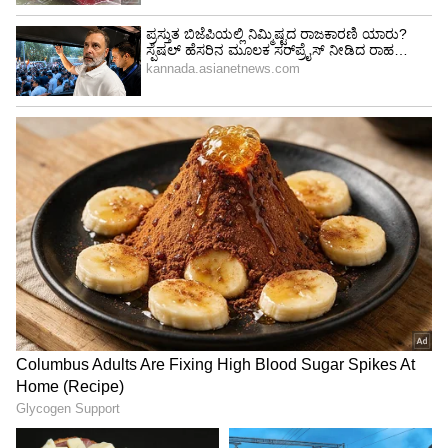
4
7
Image Credit :
Getty
ಬೇಯಿಸಿದ ತರಕಾರಿಗಳು ಮತ್ತು ಬೇಳೆ
ನೀವು ಬೇಯಿಸಿದ ತರಕಾರಿಗಳು ಮತ್ತು ಬೇಳೆಗಳನ್ನು
ರೆಫ್ರಿಜರೇಟರ್‌ನಲ್ಲಿ ಸಂಗ್ರಹಿಸಬಾರದು. 2-3 ದಿನಗಳಿಗಿಂತ
ಹೆಚ್ಚು ಕಾಲ ಇಟ್ಟರೆ, ಅವುಗಳಲ್ಲಿ ಬ್ಯಾಕ್ಟೀರಿಯಾಗಳು
ಬೆಳೆಯಲು ಪ್ರಾರಂಭಿಸುತ್ತವೆ; ಇದಲ್ಲದೆ, ಅವುಗಳನ್ನು ಪದೇ
ಪದೇ ಬಿಸಿ ಮಾಡಿ ಸೇವಿಸುವುದರಿಂದ ಅವುಗಳ ಎಲ್ಲಾ