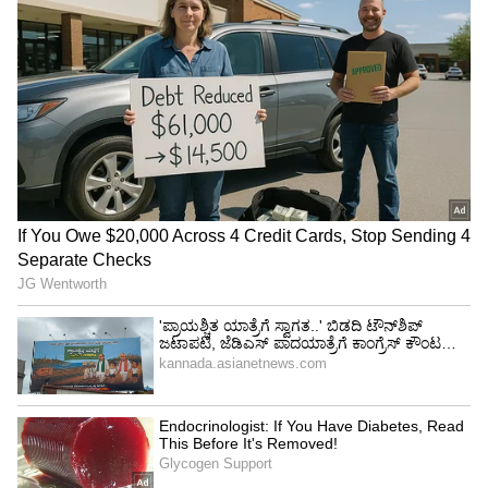
ಹಾನಿ ಖಚಿತಾ. ಇದಲ್ಲದೆ, ಸರಿಯಾಗಿ ಸಂಗ್ರಹಿಸದಿದ್ದರೆ,
ಬ್ಯಾಕ್ಟೀರಿಯಾ ಉಂಟಾಗಬಹುದು. ಇದರಿಂದ ಫುಡ್ ಪಾಯ್ಸನ್
ಆಗುವ ಸಾಧ್ಯತೆ ಕೂಡ ಇದೆ. ಬೇಯಿಸಿದ ಮೊಟ್ಟೆಗಳು ಇನ್ನೂ
ಬಿಸಿಯಾಗಿರುವಾಗಲೇ ಸೇವಿಸಿ.