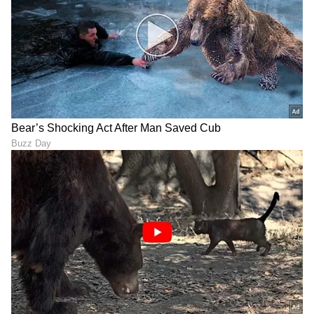
ಚಿಕನ್ ರೆಸಿಪಿ ಮಾಡುವಾಗ
ಎಲ್ಲರೂ ನಿರ್ಲಕ್ಷಿಸುವ ಪ್ರೆಶರ್
ಮೊಸರು ಮಿಕ್ಸ್ ಮಾಡೋದು
ಕುಕ್ಕರ್‌ನ ಈ ಭಾಗ ಕ್ಲೀನ್ ಮಾಡಲು
ಯಾಕೆ ಗೊತ್ತಾ?
ಮರಿಬೇಡಿ ಎಂದ ಕ್ಯಾನ್ಸರ್‌ ತಜ್ಞರು
ಮತ್ತಿ ಮೀನಿಗಿಂತ ಹಿಲ್ಸಾ
ನಾಗರಹಾವಿನ ಪಕೋಡಾ !
ರುಚಿಕರವೇ? ಅಸಲಿ ಹಿಲ್ಸಾ
ಕೋಬ್ರಾ ಮೀಟ್ ಮಾರ್ಕೆಟ್ ನಲ್ಲಿ
ಗುರುತಿಸುವುದು ಹೇಗೆ?
ಏನೆಲ್ಲ ಸಿಗುತ್ತೆ?