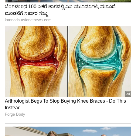
3
7
Image Credit :
Pinterest
ಬೇಯಿಸಿದ ಮೊಟ್ಟೆಗಳು
ನೀವು ಯಾವುದೇ ಕಾರಣಕ್ಕೂ ಬೇಯಿಸಿದ ಮೊಟ್ಟೆಗಳನ್ನು
ರೆಫ್ರಿಜರೇಟರ್‌ನಲ್ಲಿ ಸಂಗ್ರಹಿಸಬಾರದು. ಬೇಯಿಸಿದ
ಮೊಟ್ಟೆಗಳನ್ನು ನಂತರ ತಿನ್ನಲು ಫ್ರಿಜ್ ನಲ್ಲಿ ಇಡುವ
ಅಭ್ಯಾಸವಿದ್ದರೆ, ಆ ಅಭ್ಯಾಸ ಬಿಡಿ. ಅದರಿಂದ ಆರೋಗ್ಯಕ್ಕೆ