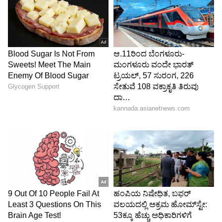
ಪೌಷ್ಟಿಕಾಂಶದ ಮೌಲ್ಯಗಳು ನಾಶವಾಗುತ್ತವೆ. ಜೊತೆಗೆ
ಆರೋಗ್ಯ ಸಮಸ್ಯೆಗಳು ಕಾಣಿಸಿಕೊಳ್ಳುತ್ತವೆ. 48 ಗಂಟೆಗಳಿಗಿಂತ
ಹೆಚ್ಚು ಕಾಲ ಸಂಗ್ರಹಿಸಲಾದ ಬೇಯಿಸಿದ ಆಹಾರವನ್ನು
ತಿನ್ನುವುದನ್ನು ತಪ್ಪಿಸಿ.
5
7
Image Credit :
Getty
ಸಮುದ್ರಾಹಾರ
ನೀವು ಸಮುದ್ರಾಹಾರವನ್ನು ರೆಫ್ರಿಜರೇಟರ್‌ನಲ್ಲಿ ಎಂದಿಗೂ