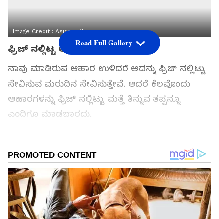
Image Credit :
Asianet News
Read Full Gallery
ಫ್ರಿಜ್ ನಲ್ಲಿಟ್ಟ ಆಹಾರ
ನಾವು ಮಾಡಿರುವ ಆಹಾರ ಉಳಿದರೆ ಅದನ್ನು ಫ್ರಿಜ್ ನಲ್ಲಿಟ್ಟು
ಸೇವಿಸುವ ಮರುದಿನ ಸೇವಿಸುತ್ತೇವೆ. ಆದರೆ ಕೆಲವೊಂದು
ಆಹಾರಗಳನ್ನು ಫ್ರಿಜ್ ನಲ್ಲಿಟ್ಟು ಮತ್ತೆ ತಿನ್ನುವ ತಪ್ಪನ್ನೂ
ಎಂದಿಗೂ ಮಾಡಬಾರದು.
ಸಮಗ್ರ ಸುದ್ದಿ ಮೂಲವನ್ನಾಗಿ asianet suvarna news ಅನ್ನು
ಆಯ್ಕೆ ಮಾಡಿಕೊಳ್ಳಿ