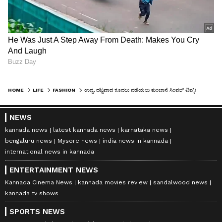
HOME
LIFE
FASHION
ಉದ್ದ, ದಟ್ಟವಾದ ಕೂದಲು ಪಡೆಯಲು ತುಂಬಾನೆ ಸಿಂಪಲ್ ಟಿಪ್ಸ್!
NEWS
kannada news
latest kannada news
karnataka news
bengaluru news
Mysore news
india news in kannada
international news in kannada
ENTERTAINMENT NEWS
Kannada Cinema News
kannada movies review
sandalwood news
kannada tv shows
SPORTS NEWS