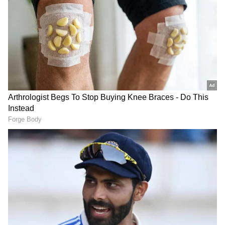
Related Articles
ನಟನೆಗೆ ಮಾತ್ರವಲ್ಲ, ಡಾನ್ಸ್​ನಲ್ಲೂ ಮುಂದು