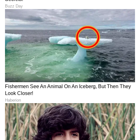
DOWNLOAD APP
RECOMMENDED STORIES
'ಸರ್ಕಾರಿ ನ್ಯಾಯಬೆಲೆ
ಅಮೀರ್ ಮಗನ ಜೊತೆಗಿನ
ಅಂಗಡಿ'ಯಲ್ಲಿ ರಾಗಿಣಿ.. ಜುಲೈ
ಮೊದಲ ಸಿನಿಮಾ ಫ್ಲಾಪ್, ಈಗ
31ರಂದು ಇಡೀ ಕರ್ನಾಟಕದಲ್ಲಿ
ಭಾರತದ ದುಬಾರಿ ಸಿನಿಮಾ
'ಪಾರ್ವತಿ' ಆಗಮನ!
ನಾಯಕಿ! ಈ ಸೌತ್ ನಟಿ ಯಾರು?