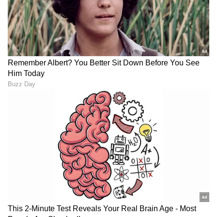
ಅಭಿಮಾನಿಗಳಿಗೆ ಶಾಕ್ ನೀಡಿದ
ಜೈಲಿನ ಸೀರೆ ಬಿಟ್ಟು ಬೋಲ್ಡ್​
ಬಾಲಿವುಡ್‌ನ 10 ಬೋಲ್ಡ್‌
ಅವತಾರದಲ್ಲಿ 'ರಾಣಿ' ಸೀರಿಯಲ್​
ಸಿನಿಮಾಗಳಿವು..
ಕಾವೇರಿ: ಮದ್ವೆಯಾಗದೇ ಮಗು
ಪಡೆದ ನಟಿ ಸ್ಟೋರಿ ಕೇಳಿ
LATEST VIDEOS
"ರಾಜಕೀಯ ಬೇಡ, ಸಿನಿಮಾನೇ ಪ್ರಾಣ":
ಕನಕೋತ್ಸವದಲ್ಲಿ ರಿಷಬ್ ಶೆಟ್ಟಿ | Rishab
Shetty speech | Suvarna News
ಶೇ.50 ರಿಂದ ಶೇ.18 ಕ್ಕೆ TAX ಇಳಿಕೆ: ಮೋದಿ-