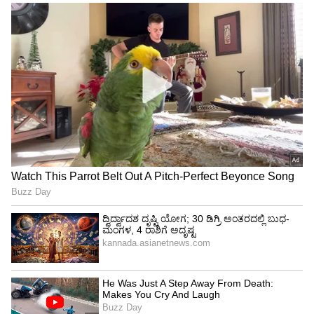
ಇರಬಾರದೆ ಎಂದುಕೊಳ್ಳುತ್ತಾರೆ. ಸ್ವಲ್ಪವೂ ಕೊಬ್ಬು ಇಲ್ಲದ
ಸೊಂಟವದು. ಶಿಲ್ಪಾ ಅಷ್ಟೇ ಅಲ್ಲದೇ ಬಹುತೇಕ ನಟಿಯರ
ಸೊಂಟವೂ ಇದೇ ರೀತಿ ಇದೆ.