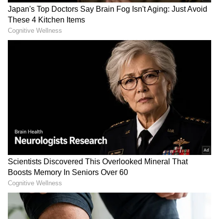
Image Credit :
Drprashantdezire Instagram
ಯೋಗಪಟು ಶಿಲ್ಪಾ
ಯಾವುದೇ ಆಸನಗಳನ್ನೂ ಸಲೀಸಾಗಿ ಮಾಡುವಲ್ಲಿ ಶಿಲ್ಪಾ
ಅವರದ್ದು ಎತ್ತಿದ ಕೈ. ಯಾವ ಯೋಗಾಸನವನ್ನೂ ಅವರು
ಮಾಡಬಲ್ಲರು. ಇದರಿಂದ ಅವರು ಸಿಕ್ಕಾಪಟ್ಟೆ ಹೆಲ್ತಿ
ಆಗಿರುವುದು ದಿಟವೇ. ಅಷ್ಟಕ್ಕೂ ದಿನವೂ ಯೋಗಾಸನ
ಮಾಡಿದರೆ ಅದರಿಂದ ಆಗುವ ಲಾಭಗಳು ಅಷ್ಟಿಷ್ಟಲ್ಲ. ಇದು
ಕೂಡ ನಿಜವೇ.