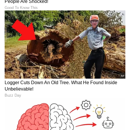
ಟ್ರಂಪ್ ಐತಿಹಾಸಿಕ ಒಪ್ಪಂದ | India US
Trade Deal | Party Rounds