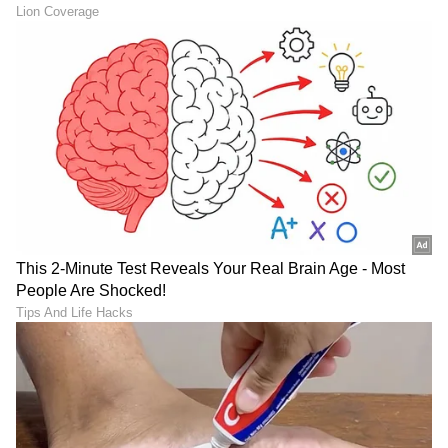
ABOUT THE AUTHOR
Suchethana D
SD
Suchetana ಮಲೆನಾಡಿನ ಹೆಬ್ಬಾಗಿಲು ಶಿರಸಿಯವಳು. ಓದಿದ್ದು LLB,
ಒಲಿದದ್ದು ಪತ್ರಿಕೋದ್ಯಮ, ಪ್ರಜಾವಾಣಿಯಲ್ಲಿ 15 ವರ್ಷಗಳ
ಅನುಭವ. ಇದರಲ್ಲಿ 10 ವರ್ಷ ನ್ಯಾಯಾಂಗ ವರದಿಗಾರಿಕೆ. ಕಾನೂನು
ಮತ್ತು ಮಹಿಳಾ ಸಂವೇದನೆಗೆ ಸಂಬಂಧಿಸಿದ ಲೇಖನಗಳಿಗೆ ಕರ್ನಾಟಕ
ಶಿಲ್ಪಾ ಶೆಟ್ಟಿ
ಮಾಧ್ಯಮ ಅಕಾಡೆಮಿ, ಮುಂಬೈನ ಲಾಡ್ಲಿ ಮೀಡಿಯಾ ಅವಾರ್ಡ್​,
ಮನರಂಜನಾ ಸುದ್ದಿ
ಬಾಲಿವುಡ್
ರೋಟರಿ ಎಕ್ಸಲೆನ್ಸ್​ ಅವಾರ್ಡ್​ ಸೇರಿದಂತೆ ಕೆಲವು ಪ್ರಶಸ್ತಿಗಳು
ಲಭಿಸಿವೆ. ಚೀನಾದಲ್ಲಿ ನಡೆದ ಭಾರತ ಮಟ್ಟದ ಯುವ ನಿಯೋಗದಲ್ಲಿ
ಮಾಧ್ಯಮ ಕ್ಷೇತ್ರದಿಂದ ಪ್ರತಿನಿಧಿಯಾಗಿ ಆಯ್ಕೆ. ವಿಜಯವಾಣಿಯಲ್ಲಿ
ಕೆಲಸ ಮಾಡಿ ಈಗ ದೂರದರ್ಶನ ಚಂದನದಲ್ಲಿ ಮತ್ತು ಏಷ್ಯಾನೆಟ್​
ಕನ್ನಡ ಸಿನಿಮಾ (
Kannada Cinema News
), ಟಿವಿ
ಸುವರ್ಣದಲ್ಲಿ ಫ್ರೀಲ್ಯಾನ್ಸರ್​ ಆಗಿ ಕೆಲಸ ನಿರ್ವಹಣೆ.
ಕಾರ್ಯಕ್ರಮಗಳು (
Kannada TV Shows
), ಸೆಲೆಬ್ರಿಟಿ