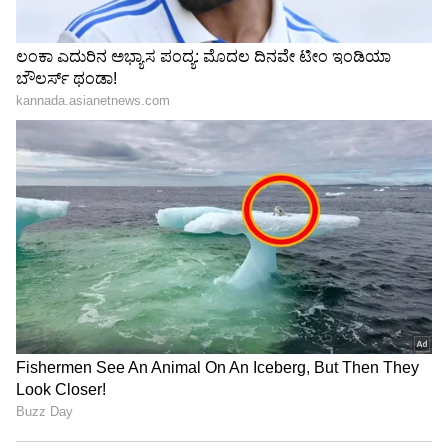
Amruthadhaare ಭೂಮಿಕಾ: ಮೋರಿನಿಯಾಗಿ
ಮನಗೆದ್ದ ಛಾಯಾ ಸಿಂಗ್​
'ಕಪ್ಪುಮೂತಿ ಬೆಕ್ಕು' ಎಂದೋರ ಎದುರೇ ಜಾಗತಿಕ
ಬ್ರ್ಯಾಂಡ್​ ಅಂಬಾಸಿಡರ್​ ಆಗಿ ಮಿಂಚಿದ ಪ್ರಿಯಾಂಕಾ
ಚೋಪ್ರಾ
3
7
Image Credit :
Instagram
ಬಳಕುವ ಬಳ್ಳಿ
ಆದರೆ, ಇದರ ಹೊರತಾಗಿಯೂ ಶಿಲ್ಪಾ ಶೆಟ್ಟಿಯ ವಿಷ್ಯಕ್ಕೆ
ಬರುವುದಾದರೆ, ಅವರ ಸೊಂಟವನ್ನು ನೋಡಿದಾಗ ಎಷ್ಟೋ
ಮಹಿಳೆಯರಿಗೆ ಅಬ್ಬಾ ತಮ್ಮ ಸೊಂಟವೂ ಹೀಗೆಯೇ