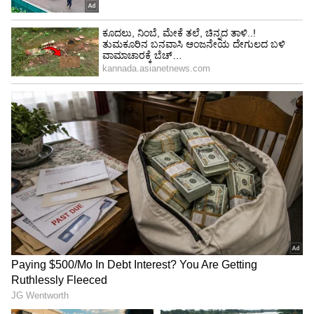
4
7
Image Credit :
Instagram
ಯೋಗ, ವರ್ಕ್​ಔಟ್​ ನಿಜವೇ, ಆದರೆ...
ಇದಕ್ಕೆ ಕಾರಣ, ಹಲವು ನಟಿಯರು ತಮ್ಮ ಚಾರ್ಮ್​ನೆಸ್​
ಉಳಿಸಿಕೊಳ್ಳಲು ಯೋಗ, ವರ್ಕ್​ಔಟ್​ ಮಾಡುವುದು ಇದೆ.
ಡಯೆಟ್​ ಫಾಲೋ ಮಾಡುತ್ತಾರೆ. ಎಲ್ಲವೂ ನಿಜವೇ ಜೊತೆಗೆ
ಇದು ಒಳ್ಳೆಯದೇ. ಆದರೆ ಹಾಗೆಂದು ಹೀಗೆ ಮಾಡಿಬಿಟ್ಟರೆ
ಸೊಂಟ ಶಿಲ್ಪಾ ಶೆಟ್ಟಿ ರೀತಿ ಕಾಣತ್ತೆ ಅಂದುಕೊಂಡರೆ ಅದು ಶುದ್ಧ
ತಪ್ಪು ಎನ್ನುತ್ತಾರೆ ಪ್ಲಾಸ್ಟಿಕ್​ ಸರ್ಜನ್​ ಡಾ. ಪ್ರಶಾಂತ್​ ಡಿಜಿರೆ.