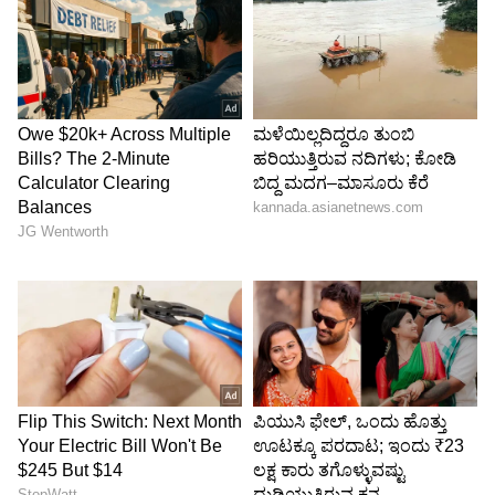
5
7
Image Credit :
Instagram
ಅಸಲಿಯತ್ತೇ ಬೇರೆ
ನೀವು ನೋಡಿದಂತೆ ಶಿಲ್ಪಾ ಶೆಟ್ಟಿ ಯೋಗ ಪಟು ನಿಜ. ಆದರೆ
ಯೋಗ ಮಾಡಿದ ತಕ್ಷಣ ಎಲ್ಲರ ಅದರಲ್ಲಿಯೂ ಹೆಚ್ಚಾಗಿ
ಮಗುವಾದ ಮೇಲೆ ಹೆಂಗಸರ ಸೊಂಟ ಹೀಗೆ ಇರುವುದು
ನೈಸರ್ಗಿಕ ಕ್ರಿಯೆ ಅಲ್ಲ. ಮಗುವಾದ ಮೇಲೆ ದೇಹದಲ್ಲಿ ಆಗುವ
ಬದಲಾವಣೆಯಿಂದ ಯೋಗಾಭ್ಯಾಸ ಮಾಡಿದರೆ ಫಿಟ್​
ಆಗಿರಬಹುದು. ಆದರೆ ನಟಿಯರು ಈ ರೀತಿಯಲ್ಲಿ