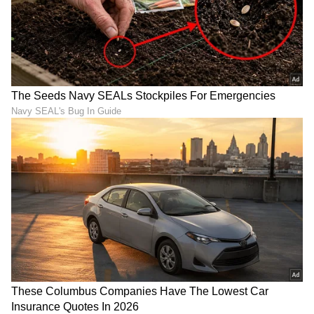
ಪ್ಲಾಸ್ಟಿಕ್​ ಸರ್ಜನ್​ ಡಾ. ಪ್ರಶಾಂತ್​ ಡಿಜಿರೆ.
LATEST VIDEOS