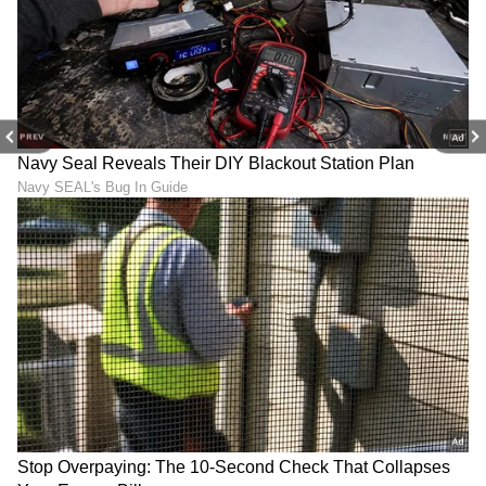
PREV
NEXT
Image Credit :
Instagram
ಪ್ಲಾಸ್ಟಿಕ್ ಸರ್ಜರಿ ಮೊರೆ
ಅವರು ಹೇಳಿದ ಪ್ರಕಾರ, ನಟಿಯರು ಪ್ಲಾಸ್ಟಿಕ್ ಸರ್ಜರಿ
ಮಾಡಿಸಿಕೊಳ್ಳುತ್ತಾರೆ. ಇದರಿಂದ ಅವರ ಸೊಂಟದ ಸುತ್ತಲೂ
ಕೊಬ್ಬ ಶೇಖರಣೆ ಆಗದಂತೆ ತಡೆಯುತ್ತದೆ. (ಕೆಲವು ಬಾರಿ ಇದು
ತುಂಬಾ ಅಪಾಯಕಾರಿಯೂ ಹೌದು). ಬಳಿಕ ಅದನ್ನು
ಹಾಗೆಯೇ ಮೆಂಟೇನ್​ ಮಾಡುವುದು ಕೂಡ ಚಾಲೆಂಜ್​ ಆಗಿದೆ.
ಆಗ ಯೋಗ, ವರ್ಕ್​ಔಟ್​ ಎಲ್ಲವೂ ಆಗಬೇಕು. ಆದರೆ
ನೈಸರ್ಗಿಕವಾಗಿ ಇವರದ್ದು ಈ ರೀತಿಯ ಸೊಂಟ ಎಂದರೆ ಅದು
ತಪ್ಪು ಎಂದಿದ್ದಾರೆ.