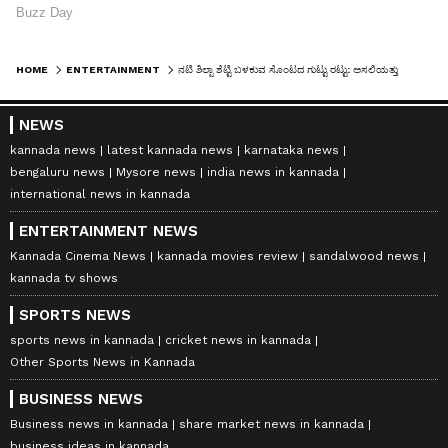
HOME
ENTERTAINMENT
ನಟಿ ಶಿಲ್ಪಾ ಶೆಟ್ಟಿ ಬಳಕುವ ಸೊಂಟದ ಗುಟ್ಟು ರಟ್ಟು: ಅಸಲಿಯತ್ತು ಬೇರೆನೇ ಇರೋದು ಕಣ್ರಿ
NEWS
kannada news
latest kannada news
karnataka news
bengaluru news
Mysore news
india news in kannada
international news in kannada
ENTERTAINMENT NEWS
Kannada Cinema News
kannada movies review
sandalwood news
kannada tv shows
SPORTS NEWS
sports news in kannada
cricket news in kannada
Other Sports News in Kannada
BUSINESS NEWS
Business news in kannada
share market news in kannada
business ideas in kannada