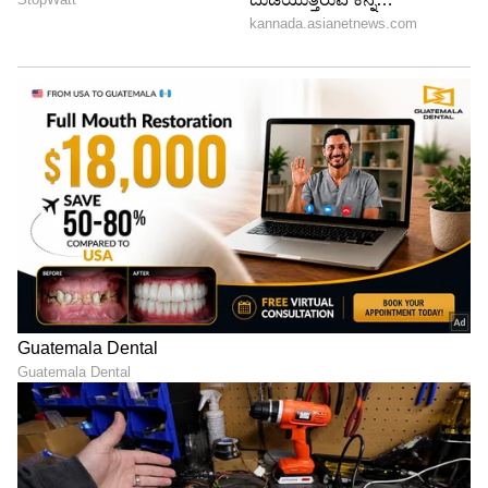
ಕಾಣಿಸಿಕೊಳ್ಳುವ ಹಿಂದೆ ಇರೋದು ಬೇರೆಯದ್ದೇ ಎಂದಿದ್ದಾರೆ
ಡಾಕ್ಟರ್​.
6
7