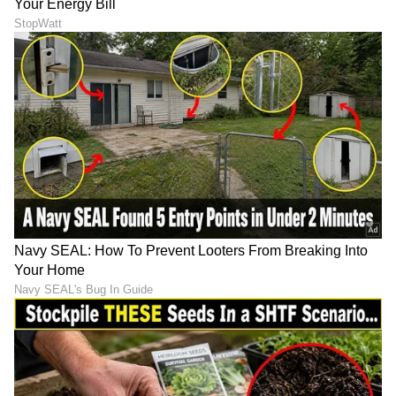
7
7
Image Credit :
Viralbhayani Instagram
18 ವರ್ಷಗಳಿಂದ ಸಕ್ಕರೆ
ಶಿಲ್ಪಾ ಶೆಟ್ಟಿ ಅವರು ತಾವು 18 ವರ್ಷಗಳಿಂದ ಸಕ್ಕರೆ
ಬಿಟ್ಟಿರುವುದಾಗಿ ಹೇಳಿದ್ದಾರೆ. ಸಕ್ಕರೆ ಬಿಡುವುದು ತುಂಬಾ
ಒಳ್ಳೆಯದೇ. ಆದರೆ ಅದೊಂದೇ ಈ ರೀತಿಯ ಸೊಂಟಕ್ಕೆ
ಕಾರಣವಲ್ಲ, ಅಷ್ಟಕ್ಕೂ ಸೆಲೆಬ್ರಿಟಿಗಳು ಹೇಳೋದೆಲ್ಲಾ ನಿಜವಲ್ಲ
ಎಂದೂ ಬಳಕುವ ಬಳ್ಳಿಯ ರಹಸ್ಯವನ್ನು ತೆರೆದಿಟ್ಟಿದ್ದಾರೆ