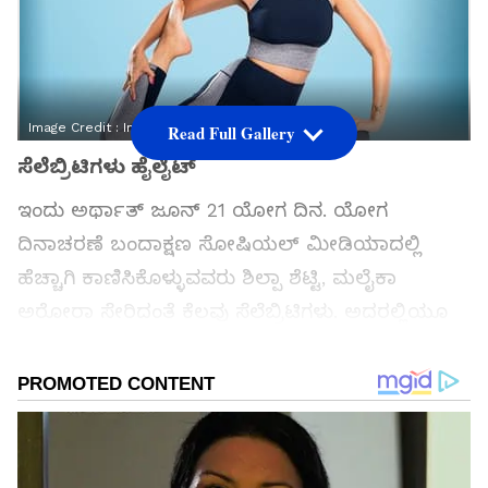
Image Credit :
Instagram
Read Full Gallery
ಸೆಲೆಬ್ರಿಟಿಗಳು ಹೈಲೈಟ್​
ಇಂದು ಅರ್ಥಾತ್​ ಜೂನ್​ 21 ಯೋಗ ದಿನ. ಯೋಗ
ದಿನಾಚರಣೆ ಬಂದಾಕ್ಷಣ ಸೋಷಿಯಲ್​ ಮೀಡಿಯಾದಲ್ಲಿ
ಹೆಚ್ಚಾಗಿ ಕಾಣಿಸಿಕೊಳ್ಳುವವರು ಶಿಲ್ಪಾ ಶೆಟ್ಟಿ, ಮಲೈಕಾ
ಅರೋರಾ ಸೇರಿದಂತೆ ಕೆಲವು ಸೆಲೆಬ್ರಿಟಿಗಳು. ಅದರಲ್ಲಿಯೂ
52ರ ಹರೆಯದಲ್ಲಿಯೂ ಸಕತ್​ ಸ್ಮಾರ್ಟ್​ ಆಗಿ, ಅಷ್ಟೇ ಜೋಕ್​
ಮಾಡುತ್ತಾ ನಗುನಗುತ್ತಾ ಇರುವ ಶಿಲ್ಪಾ ಶೆಟ್ಟಿಯೇ ಈ ದಿನದ
ಹೈಲೈಟ್​.
ಸಮಗ್ರ ಸುದ್ದಿ ಮೂಲವನ್ನಾಗಿ asianet suvarna news ಅನ್ನು