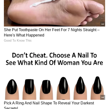
ಸುದ್ದಿಗಳು ಮತ್ತು ಇತ್ತೀಚಿನ ಸುದ್ದಿಗಳಿಗಾಗಿ ಏಷ್ಯಾನೆಟ್
ಸುವರ್ಣ ನ್ಯೂಸ್‌ನಲ್ಲಿ ಮನರಂಜನಾ ವಿಭಾಗ ನೋಡಿ.
ಸಿನಿಮಾ ವಿಮರ್ಶೆಗಳು (
Kannada Movies Review
),
ತಾರೆಯರ ಸಂದರ್ಶನಗಳು, ಧಾರಾವಾಹಿ ಅಪ್‌ಡೇಟ್ಸ್‌,
ತೆರೆಮರೆಯ ಕಥೆಗಳು,
OTT ರಿಲೀಸ್‌
ಗಳ ಬಗ್ಗೆ
ಮಾಹಿತಿಯೂ ಇಲ್ಲಿದೆ.