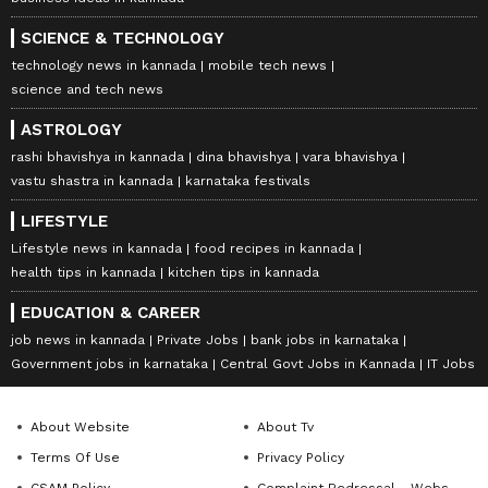
SCIENCE & TECHNOLOGY
technology news in kannada
mobile tech news
science and tech news
ASTROLOGY
rashi bhavishya in kannada
dina bhavishya
vara bhavishya
vastu shastra in kannada
karnataka festivals
LIFESTYLE
Lifestyle news in kannada
food recipes in kannada
health tips in kannada
kitchen tips in kannada
EDUCATION & CAREER
job news in kannada
Private Jobs
bank jobs in karnataka
Government jobs in karnataka
Central Govt Jobs in Kannada
IT Jobs
About Website
About Tv
Terms Of Use
Privacy Policy
CSAM Policy
Complaint Redressal - Website