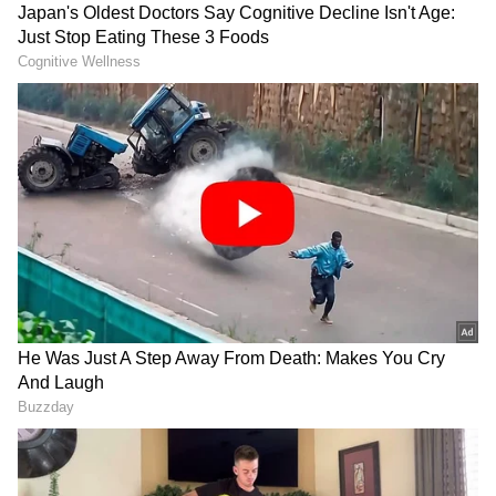
Image Credit :
Instagram
ಕಿಶನ್ ಸ್ಪಷ್ಟನೆ
ನಾನು ಚಿಕ್ಕವನಿದ್ದಾಗಿಂದಲೂ ನವಿಲು ಗರಿಯನ್ನ ಫ್ಯಾನ್ಸಿ ಡ್ರೆಸ್
ಕಾಂಪಿಟಿಷನ್ ಹಾಗೂ ಕೃಷ್ಣ ಜನ್ಮಾಷ್ಟಮಿ, ದೇವಸ್ಥಾನ ದಲ್ಲಿ
ಹಾಗೂ ದರ್ಗಾದಲ್ಲಿ ಧೂಪ ಹಾಕುವಾಗ ಬಳಕೆ ಮಾಡೋದನ್ನ
ನೋಡಿಕೊಂಡು ಬಂದಿದ್ದೇನೆ. ನವಿಲು ಗರಿಯನ್ನ ಬಾಡಿಗೆ
ತೆಗೆದುಕೊಂಡಿರೋದನ್ನು ಸೋಶಿಯಲ್ ಮೀಡಿಯಾದಲ್ಲಿ
ಕೊಲ್ಯಾಬ್ ಮಾಡಿಕೊಳ್ಳಲಾಗಿತ್ತು.