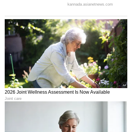
ಪ್ರಕರಣವನ್ನು ಗಂಭೀರವಾಗಿ ಪರಿಗಣಿಸಿ ವನ್ಯಜೀವಿ ಸಂರಕ್ಷಣಾ
ಕಾಯ್ದೆ ಅಡಿಯಲ್ಲಿ ತನಿಖೆ ನಡೆಸುವಂತೆ ಒತ್ತಾಯಿಸಿದ್ದಾರೆ.
6