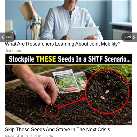
6
PREV
NEXT
Image Credit :
Kishen Bilagali FB
ಪಿಸಿಸಿಎಫ್‌ ಪ್ರತಿಕ್ರಿಯೆ
ದಾಖಲಾಗಿರುವ ದೂರಿನ ಕುರಿತು ಪ್ರತಿಕ್ರಿಯಿಸಿರುವ ಪಿಸಿಸಿಎಫ್‌
ಅವರು, ಈ ಕುರಿತು ಸೂಕ್ತ ತನಿಖೆ ನಡೆಸಲಾಗುವುದು. ಒಂದು
ವೇಳೆ ನವಿಲು ಗರಿ ಬಳಕೆ ಕುರಿತಂತೆ ಸೂಕ್ತ ದಾಖಲೆ
ನೀಡದಿದ್ದರೆ ಕಾನೂನು ಕ್ರಮ ಕೈಗೊಳ್ಳುವುದಾಗಿ
ದೂರುದಾರರಿಗೆ ಪ್ರತಿಕ್ರಿಯೆ ನೀಡಿದ್ದಾರೆ.
LATEST VIDEOS