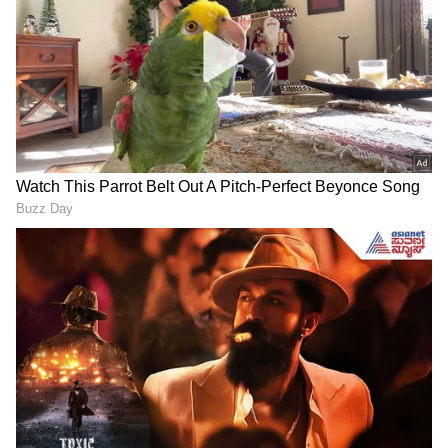
Related Articles
ಕಿಶನ್ ಬಿಳಗಲಿ ತೋಳಲ್ಲಿ ಬಂಧಿಯಾದ ಕೃಷಿ ತಾಪಂಡ…
ದೃಷ್ಟಿ ತೆಗೆದ ಫ್ಯಾನ್ಸ್
Reels ಲೋಕದಲ್ಲಿ ಕಿಚ್ಚು ಹಚ್ಚಿದ ನಿವೇದಿತಾ ಗೌಡ-
ಕಿಶನ್ ಜೋಡಿ: ವೈರಲ್ ಆಯ್ತು ರೊಮ್ಯಾಂಟಿಕ್ ಡ್ಯಾನ್ಸ್!