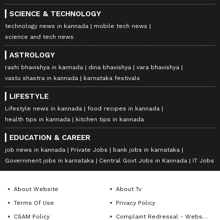
SCIENCE & TECHNOLOGY
technology news in kannada
mobile tech news
science and tech news
ASTROLOGY
rashi bhavishya in kannada
dina bhavishya
vara bhavishya
vastu shastra in kannada
karnataka festivals
LIFESTYLE
Lifestyle news in kannada
food recipes in kannada
health tips in kannada
kitchen tips in kannada
EDUCATION & CAREER
job news in kannada
Private Jobs
bank jobs in karnataka
Government jobs in karnataka
Central Govt Jobs in Kannada
IT Jobs
About Website
About Tv
Terms Of Use
Privacy Policy
CSAM Policy
Complaint Redressal - Website