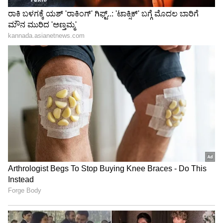
3
6
Image Credit :
Kishen Bilagali Instagram
ವನ್ಯ ಜೀವಿ 1972 ಆಕ್ಟ್
ನವಿಲುಗರಿಯನ್ನು ಬಾಡಿಗೆಗೆ ತೆಗೆದುಕೊಳ್ಳೋದು ಕೂಡ ವನ್ಯ
ಜೀವಿ 1972 ಆಕ್ಟ್ ಪ್ರಕಾರ ತಪ್ಪು ಅಂತ ಹೇಳುತ್ತಿದ್ದಾರೆ. ಆದ್ರೆ
ಇದು ನಮಗೆ ಗೊತ್ತಿರಲಿಲ್ಲ. ನವಿಲು ಗರಿ ಬಳಸಿ ಡಾನ್ಸ್
ಮಾಡಿದ್ದಕ್ಕೆ ನಾನು ಕ್ಷಮೆ ಕೇಳ್ತೀನಿ. ಇನ್ಮುಂದೆ ಈ ರೀತಿ ತಪ್ಪು
ಆಗದಂತೆ ಜಾಗ್ರತೆ ವಹಿಸುತ್ತೇನೆ ಎಂದು ಕಿಶನ್ ಸ್ಪಷ್ಟನೆ