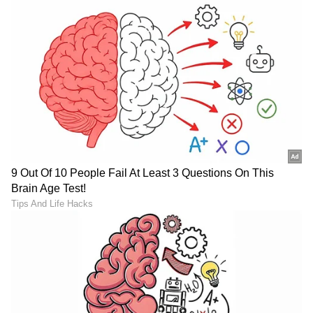
Shetty speech | Suvarna News
ಶೇ.50 ರಿಂದ ಶೇ.18 ಕ್ಕೆ TAX ಇಳಿಕೆ: ಮೋದಿ-
ಟ್ರಂಪ್ ಐತಿಹಾಸಿಕ ಒಪ್ಪಂದ | India US
Trade Deal | Party Rounds