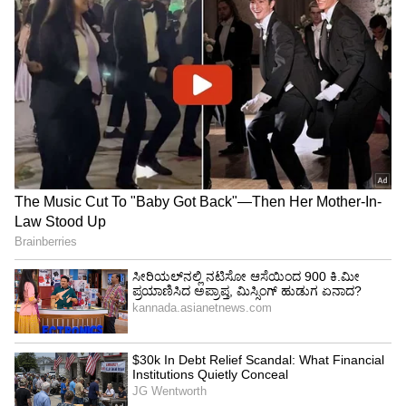
ನೀಡಿದ್ದಾರೆ.
4
6