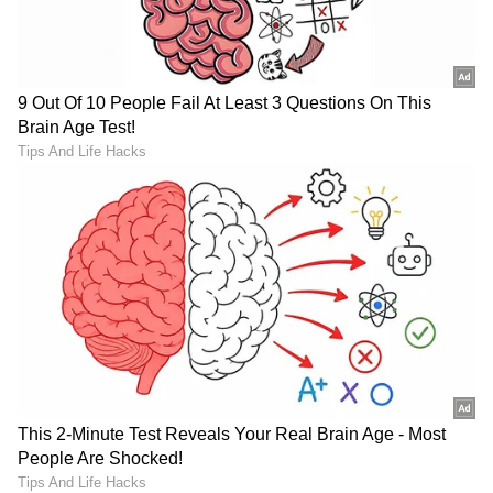
ಅನುಪಮ್ ಖೇರ್ Gen Z ರೀಲ್ಸ್
ಮದುಮಗಳ ಲುಕ್​ನಲ್ಲಿ
ಗೆ 150 ಮಿಲಿಯನ್ ವೀವ್ಸ್ !
ಮಂಗಳೂರು ಪುಟ್ಟಿ ರಕ್ಷಿತಾ ಶೆಟ್ಟಿ-
ಖುಷಿಯಲ್ಲಿ BTS ವಿಡಿಯೋ
ಇದರ ಗುಟ್ಟೇನು ಗೊತ್ತಾ?
ಹಂಚಿಕೊಂಡ ನಟ
Something Special?
Bigg Boss ಮನೆಗೆ ನಿಮ್ಮನ್ನು
‘ನಾವೂ ಸ್ವಲ್ಪ ಒದ್ದೆ ಆಗೋಣ’:
ಸೆಲೆಕ್ಟ್​ ಮಾಡಲು ಬರ್ತಿದ್ದಾರೆ ಈ
ಅಭಿಮಾನಿಗಳಿಗಾಗಿ ಮಳೆಯಲ್ಲಿ
ಹ್ಯಾಂಡ್​ಸಮ್​: ಅಗ್ನಿ ಪರೀಕ್ಷೆಯ
ನೆನೆದ ಕಿಚ್ಚ ಸುದೀಪ್
ತೀರ್ಪುಗಾರರು ಇವರೇ
LATEST VIDEOS
"ರಾಜಕೀಯ ಬೇಡ, ಸಿನಿಮಾನೇ ಪ್ರಾಣ":
ಕನಕೋತ್ಸವದಲ್ಲಿ ರಿಷಬ್ ಶೆಟ್ಟಿ | Rishab