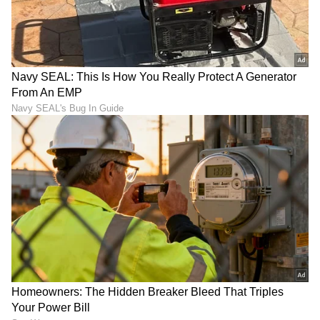
ಕನ್ನಡ ಸಿನಿಮಾ (
Kannada Cinema News
), ಟಿವಿ
ಕಾರ್ಯಕ್ರಮಗಳು (
Kannada TV Shows
), ಸೆಲೆಬ್ರಿಟಿ
ಸುದ್ದಿಗಳು ಮತ್ತು ಇತ್ತೀಚಿನ ಸುದ್ದಿಗಳಿಗಾಗಿ ಏಷ್ಯಾನೆಟ್
ಸುವರ್ಣ ನ್ಯೂಸ್‌ನಲ್ಲಿ ಮನರಂಜನಾ ವಿಭಾಗ ನೋಡಿ.
ಸಿನಿಮಾ ವಿಮರ್ಶೆಗಳು (
Kannada Movies Review
),
ತಾರೆಯರ ಸಂದರ್ಶನಗಳು, ಧಾರಾವಾಹಿ ಅಪ್‌ಡೇಟ್ಸ್‌,
ತೆರೆಮರೆಯ ಕಥೆಗಳು,
OTT ರಿಲೀಸ್‌
ಗಳ ಬಗ್ಗೆ
ಮಾಹಿತಿಯೂ ಇಲ್ಲಿದೆ.