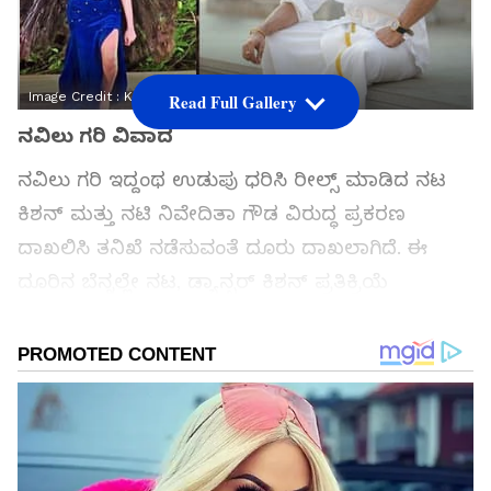
Image Credit :
Kishen Bilagali Instagram
Read Full Gallery
ನವಿಲು ಗರಿ ವಿವಾದ
ನವಿಲು ಗರಿ ಇದ್ದಂಥ ಉಡುಪು ಧರಿಸಿ ರೀಲ್ಸ್‌ ಮಾಡಿದ ನಟ
ಕಿಶನ್‌ ಮತ್ತು ನಟಿ ನಿವೇದಿತಾ ಗೌಡ ವಿರುದ್ಧ ಪ್ರಕರಣ
ದಾಖಲಿಸಿ ತನಿಖೆ ನಡೆಸುವಂತೆ ದೂರು ದಾಖಲಾಗಿದೆ. ಈ
ದೂರಿನ ಬೆನ್ನಲ್ಲೇ ನಟ, ಡ್ಯಾನ್ಸರ್ ಕಿಶನ್ ಪ್ರತಿಕ್ರಿಯೆ
ನೀಡಿದ್ದಾರೆ.
ಸಮಗ್ರ ಸುದ್ದಿ ಮೂಲವನ್ನಾಗಿ asianet suvarna news ಅನ್ನು
ಆಯ್ಕೆ ಮಾಡಿಕೊಳ್ಳಿ