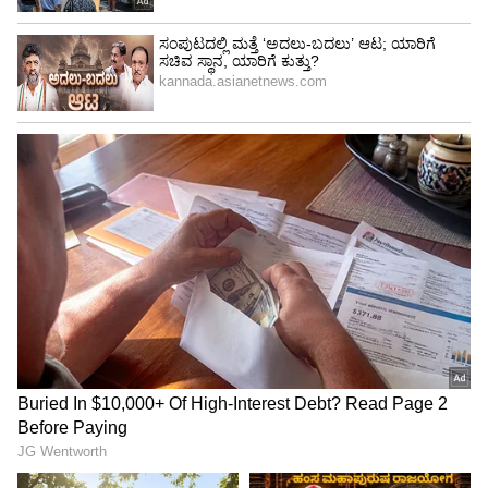
Image Credit :
Kishen Bilagali Instagram
ಸಾಮಾಜಿಕ ಕಾರ್ಯಕರ್ತ ದಿನೇಶ್‌ ಕಲ್ಲಹಳ್ಳಿ ದೂರು
ಕಿಶನ್ ಮತ್ತು ನಿವೇದಿತಾ ಗೌಡ ವಿರುದ್ಧ ಸಾಮಾಜಿಕ
ಕಾರ್ಯಕರ್ತ ದಿನೇಶ್‌ ಕಲ್ಲಹಳ್ಳಿ ಅವರು ಪ್ರಧಾನ ಮುಖ್ಯ
ಅರಣ್ಯ ಸಂರಕ್ಷಣಾಧಿಕಾರಿ ಮತ್ತು ಮುಖ್ಯ ವನ್ಯಜೀವಿ
ಪರಿಪಾಲಕರಿಗೆ ದೂರು ನೀಡಿದ್ದಾರೆ. ಕಿಶನ್‌ ಮತ್ತು ನಿವೇದಿತಾ
ಗೌಡ ಅವರು ನವಿಲುಗರಿಗಳು ಇದ್ದಂಥ ಉಡುಪು ಧರಿಸಿ ರೀಲ್ಸ್‌
ಮಾಡಿ, ಅದನ್ನು ತಮ್ಮ ಸಾಮಾಜಿಕ ಜಾಲತಾಣದಲ್ಲಿ
ಪ್ರಕಟಿಸಿದ್ದರು.