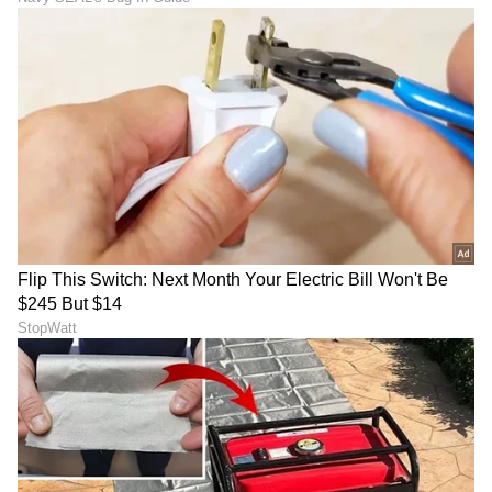
ABOUT THE AUTHOR
Mahmad Rafik
MR
ಮಹ್ಮದ್ ರಫಿಕ್ ವಿಜಯಪುರದ ಬೇನಾಳ RC ಗ್ರಾಮದವನು. ಪಬ್ಲಿಕ್
ಟಿವಿ ಡಿಜಿಟಲ್, ನ್ಯೂಸ್ 18 ಕನ್ನಡ, ಇದೀಗ ಏಷ್ಯಾನೆಟ್ ಕನ್ನಡ ಸೇರಿ
ಡಿಜಿಟಲ್ ಮಾಧ್ಯಮದಲ್ಲಿ 8 ವರ್ಷಗಳ ಅನುಭವ. ಎಂ.ಕಾಂ. ಓದಿ
ಕೆಲಸ ಆರಂಭಿಸಿದ್ದು ಖಾಸಗಿ ಬ್ಯಾಂಕ್‌ವೊಂದರಲ್ಲಿ. ಆಕರ್ಷಿಸಿದ್ದು
ನೃತ್ಯ
ಪತ್ರಿಕೋದ್ಯಮ. ಯಾವ ಟಾಪಿಕ್ ಕೊಟ್ಟರೂ ಬರೆಯಬಲ್ಲೆ. ಓಟಿಟಿ
ಸ್ಯಾಂಡಲ್‌ವುಡ್
ಮೂವಿ ನೋಡೋದು ಇಷ್ಟ.