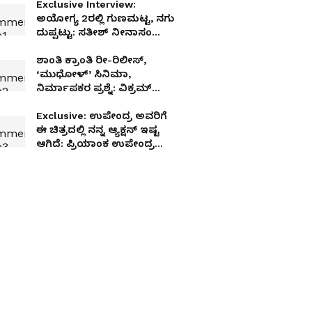
Exclusive Interview:
ಅಯೋಗ್ಯ 2ರಲ್ಲಿ ಗುಣಮಟ್ಟ, ನಗು
ದುಪ್ಪಟ್ಟು: ಸತೀಶ್ ನೀನಾಸಂ
ಸಂದರ್ಶನ
ಶಾಂತಿ ಕ್ರಾಂತಿ ರೀ-ರಿಲೀಸ್,
‘ಮುಧೋಳ್’ ಸಿನಿಮಾ,
ನಿರ್ಮಾಪಕರ ಪ್ರಶ್ನೆ: ವಿಕ್ರಮ್
ರವಿಚಂದ್ರನ್ ಓಪನ್ ಟಾಕ್
Exclusive: ಉಪೇಂದ್ರ ಅವರಿಗೆ
ಈ ಚಿತ್ರದಲ್ಲಿ ನನ್ನ ಆ್ಯಕ್ಷನ್‌ ಇಷ್ಟ
ಆಗಿದೆ: ಪ್ರಿಯಾಂಕ ಉಪೇಂದ್ರ
ಸಂದರ್ಶನ