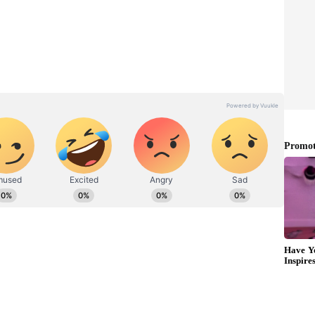
21ರ ಜೂನ್‌ 30ರಂದು ಬಹುದೊಡ್ಡ ಆಘಾತ ಎದುರಾಗಿತ್ತು. 21
‌ ಕಾರ್ಡಿಯಾಕ್‌ ಅರೆಸ್ಟ್‌ನಿಂದ ಸಾವು ಕಂಡಿದ್ದರು.