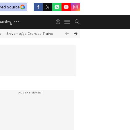
red Source
ಾಣಿಜ್ಯ
o
Shivamogga Express Trains
Airtel Prepaid Plan
Rural Employment