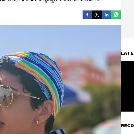
LATE
RECO