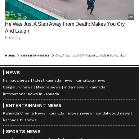
HOME
ENTERTAINMENT
ವಿಜಯ್‌ ‘ಜನ ನಾಯಗನ್‌’ ಬಿಡುಗಡೆಯಾಗದೇ 5 ತಿಂಗಳು: ಕೊನೆಗೂ ಹೊರಬಿತ್ತು ಅಸಲಿ ಕಾರಣ!
NEWS
kannada news
latest kannada news
karnataka news
bengaluru news
Mysore news
india news in kannada
international news in kannada
ENTERTAINMENT NEWS
Kannada Cinema News
kannada movies review
sandalwood news
kannada tv shows
SPORTS NEWS