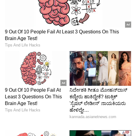
ಕನ್ನಡ ಸಿನಿಮಾ (
Kannada Cinema News
), ಟಿವಿ
ಕಾರ್ಯಕ್ರಮಗಳು (
Kannada TV Shows
), ಸೆಲೆಬ್ರಿಟಿ
ಸುದ್ದಿಗಳು ಮತ್ತು ಇತ್ತೀಚಿನ ಸುದ್ದಿಗಳಿಗಾಗಿ ಏಷ್ಯಾನೆಟ್
ಸುವರ್ಣ ನ್ಯೂಸ್‌ನಲ್ಲಿ ಮನರಂಜನಾ ವಿಭಾಗ ನೋಡಿ.
ಸಿನಿಮಾ ವಿಮರ್ಶೆಗಳು (
Kannada Movies Review
),
ತಾರೆಯರ ಸಂದರ್ಶನಗಳು, ಧಾರಾವಾಹಿ ಅಪ್‌ಡೇಟ್ಸ್‌,
ತೆರೆಮರೆಯ ಕಥೆಗಳು,
OTT ರಿಲೀಸ್‌
ಗಳ ಬಗ್ಗೆ
ಮಾಹಿತಿಯೂ ಇಲ್ಲಿದೆ.
ABOUT THE AUTHOR