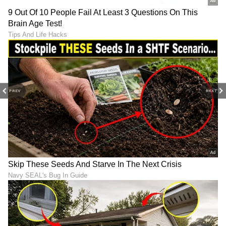
DOWNLOAD APP
RECOMMENDED STORIES
PREV
NEXT
Girija Oak: ತಂದೆ ಬಗ್ಗೆ
'ಲೆನಿನ್' ಹಿಟ್ ಬಳಿಕ ಭಾವುಕರಾದ
'ನ್ಯಾಷನಲ್ ಕ್ರಶ್' ಗಿರಿಜಾ ಓಕ್
ಭಾಗ್ಯಶ್ರೀ: ತಂದೆಯ ಕಷ್ಟದ
ಹೇಳಿದ್ದೇನು? ಸಂಬಂಧದ ಬಗ್ಗೆ
ದಿನಗಳನ್ನು ನೆನೆದು ಕಣ್ಣೀರಿಟ್ಟ ನಟಿ