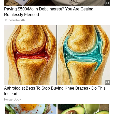
Related Articles
ರಶ್ಮಿಕಾ ಕೈ ಮೇಲಿದೆ 'ಆ' ಸೀಕ್ರೆಟ್ ಟ್ಯಾಟೂ? ವಿಜಯ್‌
ದೇವರಕೊಂಡಗಾಗಿಯೇ ಹಾಕಿಸಿಕೊಂಡ್ರಾ?
ತಮಿಳುನಾಡು ಸರ್ಕಾರದ ನೂತನ ಸಚಿವರ ಖಾತೆ ಹಂಚಿಕೆ
ಮಾಡಿದ ಸಿಎಂ ವಿಜಯ್‌, ಬಲಿಷ್ಠ ಖಾತೆ ತನ್ನಲ್ಲೇ
ಇರಿಸಿಕೊಂಡ ದಳಪತಿ!