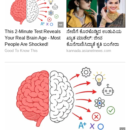
Govindaraj S
GS
ಏಷ್ಯಾನೆಟ್ ಸುವರ್ಣ ಡಿಜಿಟಲ್ ಕನ್ನಡ ವಿಭಾಗದಲ್ಲಿ ಉಪ ಸಂಪಾದಕ.
ಕಳೆದ 8 ವರ್ಷಗಳಿಂದ ಮಾಧ್ಯಮ ಪ್ರಪಂಚದಲ್ಲಿದ್ದೇನೆ. ಹುಟ್ಟಿ
ಬೆಳೆದಿದ್ದು ಬೆಂಗಳೂರಿನಲ್ಲಿ. ಸ್ನಾತಕೋತ್ತರ ಪದವಿಯನ್ನು ಬೆಂಗಳೂರು
ವಿಶ್ವವಿದ್ಯಾಲಯದಿಂದ ಪಡೆದಿದ್ದೇನೆ. ದೂರದರ್ಶನದಲ್ಲಿ ಇಂಟರ್ನ್‌ಶಿಪ್
ದಳಪತಿ ವಿಜಯ್
ನಿರ್ವಹಣೆ. ಪ್ರಜಾವಾಣಿ ಮತ್ತು ಉದಯವಾಣಿ ಡಿಜಿಟಲ್ ವಿಭಾಗದಲ್ಲಿ
ಕಾಲಿವುಡ್
ಮನರಂಜನಾ ಸುದ್ದಿ
ಸಿನಿಮಾ
ಬರಹಗಾರ ಹಾಗೂ ಕಂಟೆಂಟ್ ಡೆವಲಪರ್ ಆಗಿ ಕೆಲಸ ಮಾಡಿದ್ದೇನೆ.
ಮನರಂಜನೆ ಸುದ್ದಿಗಳ ಬಗ್ಗೆ ತುಂಬಾ ಆಸಕ್ತಿ. ಸಿನಿಮಾ ವೀಕ್ಷಿಸುವುದು,
ಸಂಗೀತ ಕೇಳುವುದು ಮತ್ತು ಕ್ರೀಡೆ ನೆಚ್ಚಿನ ಹವ್ಯಾಸಗಳು.