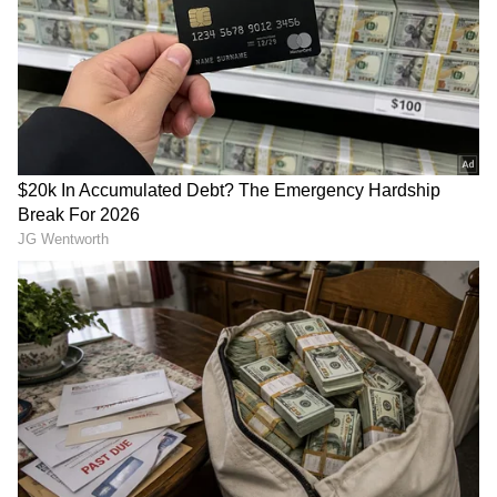
Image Credit :
Facebook
ಅಡಚಣೆಗಳು ಕೊನೆ
ಸಿಎಂ ವಿಜಯ್‌ ಮಾತಿನಂತೆ ನಿರ್ಮಾಣಸಂಸ್ಥೆ ಈ ನಿರ್ಧಾರಕ್ಕೆ
ಬಂದಿದೆ ಎನ್ನಲಾಗಿದೆ. ಸಿನಿಮಾ ರಿಲೀಸ್‌ಗೆ ಇರುವ
ಅಡಚಣೆಗಳು ಕೊನೆಗೊಂಡ ಬಳಿಕ ಕೆವಿಎನ್‌ ಪ್ರೊಡಕ್ಷನ್‌
ಸ್ವತಂತ್ರವಾಗಿ ಚಿತ್ರದ ವಿತರಣೆ ಮಾಡಲಿದೆ ಎಂದು ಮೂಲಗಳು
ತಿಳಿಸಿವೆ.