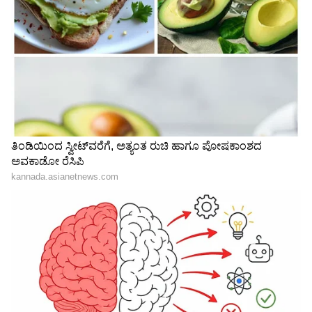
3
4
Image Credit :
X
ಮಾತುಕತೆ ಹಂತದಲ್ಲಿದೆ
‘ಸಿನಿಮಾ ನಾವು ಅಂದುಕೊಂಡ ಸಮಯಕ್ಕಿಂತ ಮುಂದೆ
ಹೋಗಿದೆ. ಬಹಳ ಕಾಲ ವಿತರಕರನ್ನು ಗೊಂದಲದಲ್ಲಿಡುವುದು
ಸರಿ ಹೋಗುವುದಿಲ್ಲ. ಹೀಗಾಗಿ ವಿತರಕರು ನೀಡಿದ್ದ ಮುಂಗಡ
ಹಣವನ್ನು ಅವರಿಗೆ ಮರಳಿ ನೀಡಲು ನಿರ್ಧರಿಸಿದೆವು. ಆ
ಪ್ರಕ್ರಿಯೆ ಮಾತುಕತೆ ಹಂತದಲ್ಲಿದೆ. ನಾವೂ ಸಿನಿಮಾ
ಬಿಡುಗಡೆಯನ್ನು ಎದುರು ನೋಡುತ್ತಿದ್ದೇವೆ’ ಎಂದು ಕೆವಿಎನ್‌
ಸಂಸ್ಥೆ ಪ್ರತಿನಿಧಿ ತಿಳಿಸಿದ್ದಾರೆ.