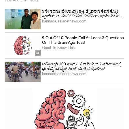
Image Credit :
KVN Productions
ಬಹಳ ಸಮಸ್ಯೆ
ಎಲ್ಲವೂ ಅಂದುಕೊಂಡಂತೆ ಆಗಿದ್ದರೆ ‘ಜನನಾಯಗನ್‌’ ಜನವರಿ
9ಕ್ಕೆ ಬಿಡುಗಡೆಯಾಗಬೇಕಿತ್ತು. ಸೆನ್ಸಾರ್‌ ಸರ್ಟಿಫಿಕೇಟ್‌
ಸಮಸ್ಯೆಯಿಂದ ಸಿನಿಮಾ ಬಿಡುಗಡೆ ಮುಂದಕ್ಕೆ ಹೋಗಿ 5
ತಿಂಗಳಾಗಿದೆ. ಇದರಿಂದ ಮುಂಗಡ ನೀಡಿದ್ದ ವಿತರಕರಿಗೆ ಬಹಳ
ಸಮಸ್ಯೆಯಾಗಿತ್ತು.
LATEST VIDEOS