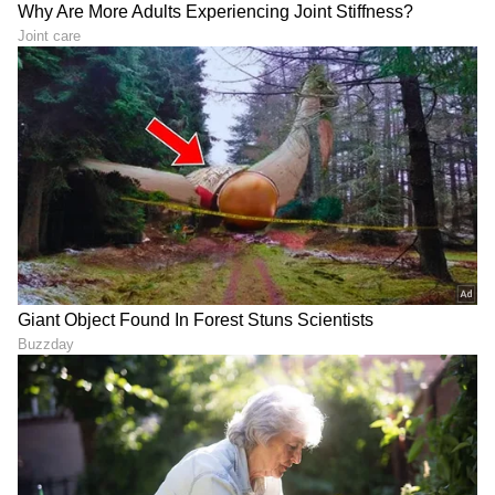
ಟ್ರಂಪ್ ಐತಿಹಾಸಿಕ ಒಪ್ಪಂದ | India US
Trade Deal | Party Rounds