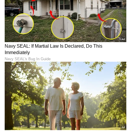
ಬಿಚ್ಚಿಟ್ರು ಸತ್ಯ
ಪಾಪ್ ತಾರೆ ಲೇಡಿ ಗಾಗಾಗೆ ವಾಚ್
'ನೀನು ವಿಲನ್ ಅಲ್ಲ, ಆ್ಯಂಟಿ
ಕೊಡಲು ಹೋಗಿ
ಹೀರೋ': 'ಲೆನಿನ್' ಪಾತ್ರದ
ಮುಜುಗರಕ್ಕೀಡಾದ್ರಾ ಶಾರುಖ್?
ಹಿಂದಿನ ಕಥೆ ಹೇಳಿದ ನಟ
ಹಳೆ ವಿಡಿಯೋ ಮತ್ತೆ ವೈರಲ್!
ಪ್ರಮೋದ್
LATEST VIDEOS
"ರಾಜಕೀಯ ಬೇಡ, ಸಿನಿಮಾನೇ ಪ್ರಾಣ":
ಕನಕೋತ್ಸವದಲ್ಲಿ ರಿಷಬ್ ಶೆಟ್ಟಿ | Rishab
Shetty speech | Suvarna News
ಶೇ.50 ರಿಂದ ಶೇ.18 ಕ್ಕೆ TAX ಇಳಿಕೆ: ಮೋದಿ-