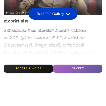
Image Credit :
Instagram
Read Full Gallery
ಮುಂಗಡ ಹಣ
ತಮಿಳುನಾಡು ಸಿಎಂ ಜೋಸೆಫ್‌ ವಿಜಯ್‌ ನಟನೆಯ
ಬಹುನಿರೀಕ್ಷಿತ ‘ಜನ ನಾಯಗನ್‌’ ಸಿನಿಮಾ ಬಿಡುಗಡೆ
ವಿಳಂಬವಾಗುತ್ತಿದೆ. ಸೆನ್ಸಾರ್‌ ಸಮಸ್ಯೆ ಬಗೆಹರಿದಂತೆ
ಕಾಣುತ್ತಿಲ್ಲ. ಈ ಹಿನ್ನೆಲೆಯಲ್ಲಿ ವಿತರಕರು ನೀಡಿದ್ದ ಮುಂಗಡ
ಹಣವನ್ನು ವಾಪಸ್‌ ಮಾಡಲು ಕೆವಿಎನ್‌ ಪ್ರೊಡಕ್ಷನ್ಸ್‌
ಮುಂದಾಗಿದೆ.
FOOTBALL WC '26
CRICKET
ಸಮಗ್ರ ಸುದ್ದಿ ಮೂಲವನ್ನಾಗಿ asianet suvarna news ಅನ್ನು
ಆಯ್ಕೆ ಮಾಡಿಕೊಳ್ಳಿ