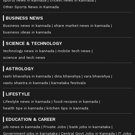
sports news in kannada
cricket news in kannada
Other Sports News in Kannada
BUSINESS NEWS
Business news in kannada
share market news in kannada
business ideas in kannada
SCIENCE & TECHNOLOGY
technology news in kannada
mobile tech news
science and tech news
ASTROLOGY
rashi bhavishya in kannada
dina bhavishya
vara bhavishya
vastu shastra in kannada
karnataka festivals
LIFESTYLE
Lifestyle news in kannada
food recipes in kannada
health tips in kannada
kitchen tips in kannada
EDUCATION & CAREER
job news in kannada
Private Jobs
bank jobs in karnataka
Government jobs in karnataka
Central Govt Jobs in Kannada
IT Jobs