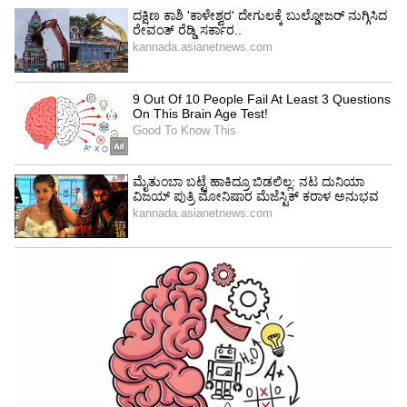
Image Credit :
Instagram: Rukmini Vasanth
ಅಕ್ಷಯ್‌ ಖನ್ನಾ ವಿಲನ್
ಈ ಹಿಂದೆ ಸೂರ್ಯ ಅವರ ಜೊತೆಗೆ ‘24’ ಹೆಸರಿನ ಚಿತ್ರ
ನಿರ್ದೇಶಿಸಿದ್ದ ವಿಕ್ರಂ ಈ ಚಿತ್ರಕ್ಕೂ ನಿರ್ದೇಶಕರು. ಖಳನಟನ
ಪಾತ್ರದಲ್ಲಿ ಬಾಲಿವುಡ್‌ನ ಅಕ್ಷಯ್‌ ಖನ್ನಾ ನಟಿಸಲಿದ್ದಾರೆ.
ಎ.ಆರ್. ರೆಹಮಾನ್ ಸಂಗೀತ ಸಂಯೋಜನೆ ಮಾಡಲಿದ್ದಾರೆ.
ಸದ್ಯದಲ್ಲೇ ಈ ಚಿತ್ರದ ಅಧಿಕೃತ ಘೋಷಣೆ ಆಗಲಿದೆ.
LATEST VIDEOS