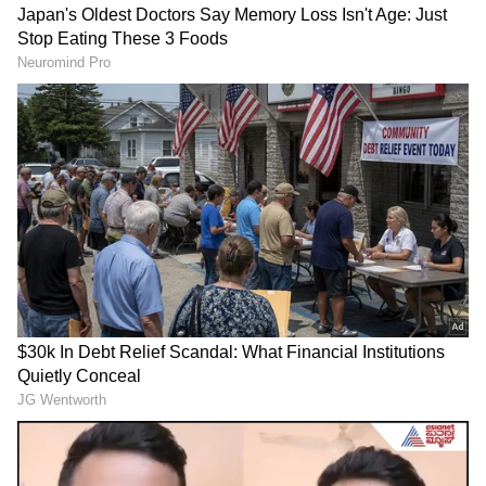
Related Articles
ಮೊಸರನ್ನ ತಿನ್ನುತ್ತಾ ಕ್ರಿಸ್‌ಮಸ್ ಶುಭಾಶಯ ತಿಳಿಸಿದ
ರುಕ್ಮಿಣಿ ವಸಂತ್‌ಗೆ ನೆಟ್ಟಿಗರು ಹೀಗಾ ಅನ್ನೋದು!
ಟಾಕ್ಸಿಕ್‌ನಂಥಾ ಸಿನಿಮಾ ಕನ್ನಡದಲ್ಲಾಗಲಿ, ಭಾರತೀಯ
ಭಾಷೆಗಳಲ್ಲಾಗಲೀ ಬಂದಿಲ್ಲ: ರುಕ್ಮಿಣಿ ವಸಂತ್‌