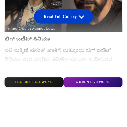
Read Full Gallery
Image Credit :
Asianet News
ಬಿಗ್‌ ಬಜೆಟ್‌ ಸಿನಿಮಾ
ನಟಿ ರುಕ್ಮಿಣಿ ವಸಂತ್‌ ಖಾತೆಗೆ ಮತ್ತೊಂದು ಬಿಗ್‌ ಬಜೆಟ್‌
ಸಿನಿಮಾ ಜಮೆಯಾಗಿದೆ. ತಮಿಳಿನ ಸೂರ್ಯ ಅಭಿನಯದ
ಚಿತ್ರಕ್ಕೆ ನಾಯಕಿಯಾಗಿ ಆಗಿದ್ದಾರೆ. ಇದು ಸೂರ್ಯ ಅವರ
50ನೇ ಸಿನಿಮಾ.
FIFA FOOTBALL WC '26
WOMEN T-20 WC '26
ಸಮಗ್ರ ಸುದ್ದಿ ಮೂಲವನ್ನಾಗಿ asianet suvarna news ಅನ್ನು
ಆಯ್ಕೆ ಮಾಡಿಕೊಳ್ಳಿ