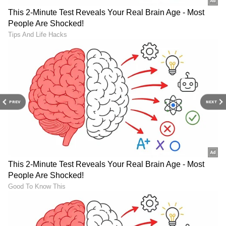
DOWNLOAD APP
RECOMMENDED STORIES
PREV
NEXT
Balakrishna:
Om Praksah Rao: ನಿಂತ್
ವಿಜಯಶಾಂತಿಯನ್ನು
ನಿಂತಲ್ಲೇ ಹೀರೋಯಿನ್ ಜೊತೆ
ಮದುವೆಯಾಗಲು ಬಯಸಿದ್ರಾ
ಕಾಡಲ್ಲಿ ನಡೆದ ಘಟನೆ ಬಿಚ್ಚಿಟ್ಟ ಓಂ
ಬಾಲಯ್ಯ? ಅಸಲಿ ಸತ್ಯ ಇಲ್ಲಿದೆ
ಪ್ರಕಾಶ್ ರಾವ್!
ನೋಡಿ!