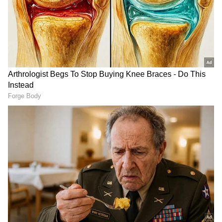
ಕೆವಿಎನ್‌ ಪ್ರೊಡಕ್ಷನ್‌
ಮತ್ತೊಂದು ವಿಶೇಷ ಎಂದರೆ ಈ ಚಿತ್ರವನ್ನು
ನಿರ್ಮಿಸುತ್ತಿರುವುದು ಕೆವಿಎನ್‌ ಪ್ರೊಡಕ್ಷನ್‌. ತಮಿಳುನಾಡು
ಸಿಎಂ ವಿಜಯ್‌ ನಟಿಸಿರುವ ‘ಜನನಾಯಗನ್‌’ ಚಿತ್ರದ ನಂತರ
ಮತ್ತೊಬ್ಬ ತಮಿಳಿನ ನಟನ ಸಿನಿಮಾ ಕೈಗೆತ್ತಿಕೊಂಡಿದೆ.