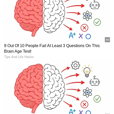
Kamalinee Mukherjee: ಅದು
OG 2 ಬಗ್ಗೆ ಕೊನೆಗೂ ಬಂತು
ಭಕ್ತಿ ಸಿನಿಮಾ, ಆದ್ರೂ ನಾಗ್
ದೊಡ್ಡ ಅಪ್‌ಡೇಟ್: ಪವನ್
ನೋಡಿ ಕಂಟ್ರೋಲ್ ತಪ್ಪುತ್ತಿದ್ದೆ
ಕಲ್ಯಾಣ್ ಫ್ಯಾನ್ಸ್ ಕಾಯುತ್ತಿದ್ದ
ಅನ್ನೋದಾ ಈ ನಟಿ!
ಸುದ್ದಿ ಇದೇ!
LATEST VIDEOS
"ರಾಜಕೀಯ ಬೇಡ, ಸಿನಿಮಾನೇ ಪ್ರಾಣ":
ಕನಕೋತ್ಸವದಲ್ಲಿ ರಿಷಬ್ ಶೆಟ್ಟಿ | Rishab
Shetty speech | Suvarna News
ಶೇ.50 ರಿಂದ ಶೇ.18 ಕ್ಕೆ TAX ಇಳಿಕೆ: ಮೋದಿ-
ಟ್ರಂಪ್ ಐತಿಹಾಸಿಕ ಒಪ್ಪಂದ | India US
Trade Deal | Party Rounds