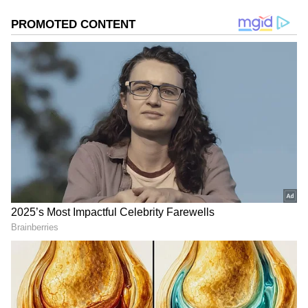
2
4
Image Credit :
Asianet News