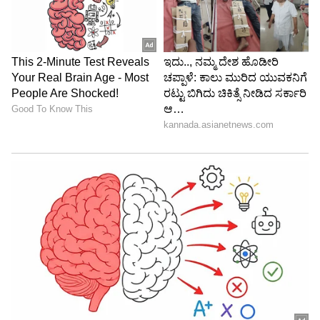
ಬೆಳೆದಿದ್ದು ಬೆಂಗಳೂರಿನಲ್ಲಿ. ಸ್ನಾತಕೋತ್ತರ ಪದವಿಯನ್ನು ಬೆಂಗಳೂರು
ವಿಶ್ವವಿದ್ಯಾಲಯದಿಂದ ಪಡೆದಿದ್ದೇನೆ. ದೂರದರ್ಶನದಲ್ಲಿ ಇಂಟರ್ನ್‌ಶಿಪ್
ರುಕ್ಮಿಣಿ ವಸಂತ್
ನಿರ್ವಹಣೆ. ಪ್ರಜಾವಾಣಿ ಮತ್ತು ಉದಯವಾಣಿ ಡಿಜಿಟಲ್ ವಿಭಾಗದಲ್ಲಿ
ಮನರಂಜನಾ ಸುದ್ದಿ
ದಕ್ಷಿಣ ಭಾರತದ ನಟರು
ಕಾಲಿವುಡ್
ಬರಹಗಾರ ಹಾಗೂ ಕಂಟೆಂಟ್ ಡೆವಲಪರ್ ಆಗಿ ಕೆಲಸ ಮಾಡಿದ್ದೇನೆ.
ಮನರಂಜನೆ ಸುದ್ದಿಗಳ ಬಗ್ಗೆ ತುಂಬಾ ಆಸಕ್ತಿ. ಸಿನಿಮಾ ವೀಕ್ಷಿಸುವುದು,
ಸಂಗೀತ ಕೇಳುವುದು ಮತ್ತು ಕ್ರೀಡೆ ನೆಚ್ಚಿನ ಹವ್ಯಾಸಗಳು.