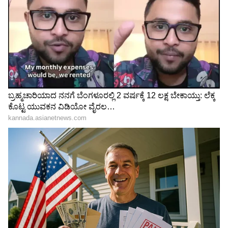
3
4
Image Credit :
Instagram/@rukmini_vasanth
ವಿಶೇಷವಾದ ಕತೆ
ಇದು ಪ್ಯಾನ್‌ ಇಂಡಿಯಾ ಸಿನಿಮಾ ಆಗಿದ್ದು, ಬಹುಭಾಷೆಯಲ್ಲಿ
ಮೂಡಿ ಬರಲಿದೆ. ಇನ್ನೂ ಸೂರ್ಯ ಅವರಿಗೆ 50ನೇ
ಚಿತ್ರವಾಗಿರುವ ಕಾರಣ ವಿಶೇಷವಾದ ಕತೆಯನ್ನು ತೆರೆ ಮೇಲೆ
ತರಲು ಪ್ಲಾನ್‌ ಮಾಡಲಾಗುತ್ತಿದೆ.