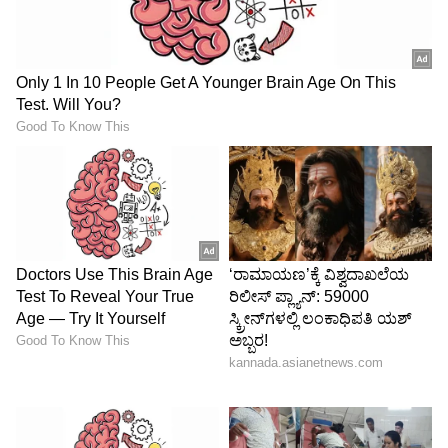
ಕನ್ನಡ ಸಿನಿಮಾ (
Kannada Cinema News
), ಟಿವಿ
ಕಾರ್ಯಕ್ರಮಗಳು (
Kannada TV Shows
), ಸೆಲೆಬ್ರಿಟಿ
ಸುದ್ದಿಗಳು ಮತ್ತು ಇತ್ತೀಚಿನ ಸುದ್ದಿಗಳಿಗಾಗಿ ಏಷ್ಯಾನೆಟ್
ಸುವರ್ಣ ನ್ಯೂಸ್‌ನಲ್ಲಿ ಮನರಂಜನಾ ವಿಭಾಗ ನೋಡಿ.
ಸಿನಿಮಾ ವಿಮರ್ಶೆಗಳು (
Kannada Movies Review
),
ತಾರೆಯರ ಸಂದರ್ಶನಗಳು, ಧಾರಾವಾಹಿ ಅಪ್‌ಡೇಟ್ಸ್‌,
ತೆರೆಮರೆಯ ಕಥೆಗಳು,
OTT ರಿಲೀಸ್‌
ಗಳ ಬಗ್ಗೆ
ಮಾಹಿತಿಯೂ ಇಲ್ಲಿದೆ.
ABOUT THE AUTHOR
Govindaraj S
GS
ಏಷ್ಯಾನೆಟ್ ಸುವರ್ಣ ಡಿಜಿಟಲ್ ಕನ್ನಡ ವಿಭಾಗದಲ್ಲಿ ಉಪ ಸಂಪಾದಕ.
ಕಳೆದ 8 ವರ್ಷಗಳಿಂದ ಮಾಧ್ಯಮ ಪ್ರಪಂಚದಲ್ಲಿದ್ದೇನೆ. ಹುಟ್ಟಿ