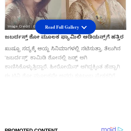
Read Full Gallery
Image Credit :
Google
ಜಬರ್ದಸ್ತ್ ಶೋ ಮೂಲಕ ಫ್ಯಾಮಿಲಿ ಆಡಿಯನ್ಸ್‌ಗೆ ಹತ್ತಿರ
ಖುಷ್ಬೂ ಸದ್ಯಕ್ಕೆ ಆಯ್ದ ಸಿನಿಮಾಗಳಲ್ಲಿ ನಟಿಸುತ್ತಾ, ತೆಲುಗಿನ
'ಜಬರ್ದಸ್ತ್' ಕಾಮಿಡಿ ಶೋನಲ್ಲಿ ಜಡ್ಜ್ ಆಗಿ
ಕಾಣಿಸಿಕೊಳ್ಳುತ್ತಿದ್ದಾರೆ. ಹೀರೋಯಿನ್ ಆಗಿದ್ದಕ್ಕಿಂತ ಹೆಚ್ಚಾಗಿ
ಈ ಟಿವಿ ಶೋ ಮೂಲಕವೇ ಅವರು ಕುಟುಂಬ ಪ್ರೇಕ್ಷಕರಿಗೆ
ಹೆಚ್ಚು ಹತ್ತಿರವಾಗಿದ್ದಾರೆ. ಇದೇ ವೇಳೆ ತಮ್ಮ ಜೀವನದ ಒಂದು
ಹಳೆಯ ವದಂತಿಗೆ ಸ್ಪಷ್ಟನೆ ನೀಡಿದ್ದಾರೆ.
ಸಮಗ್ರ ಸುದ್ದಿ ಮೂಲವನ್ನಾಗಿ asianet suvarna news ಅನ್ನು
ಆಯ್ಕೆ ಮಾಡಿಕೊಳ್ಳಿ