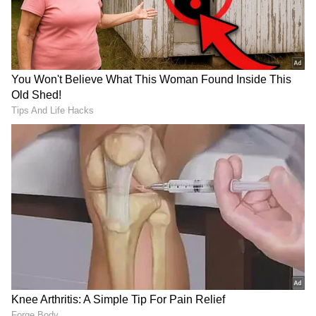
Image Credit :
Our Own
ಪ್ರೀತಿಸಿ ಮದುವೆ
ಖುಷ್ಬೂ, ನಟ ಹಾಗೂ ನಿರ್ದೇಶಕ ಸುಂದರ್ ಸಿ ಅವರನ್ನು
ಪ್ರೀತಿಸಿ ಮದುವೆಯಾದರು. 'ಮುರೈ ಮಾಮನ್' ಸಿನಿಮಾ
ಶೂಟಿಂಗ್ ವೇಳೆ ಇಬ್ಬರ ನಡುವೆ ಪ್ರೀತಿ ಮೂಡಿತ್ತು. ಅಚ್ಚರಿ
ಎಂದರೆ, ಈ ಚಿತ್ರಕ್ಕೆ ಸುಂದರ್ ಸಿ ಮೊದಲು ನಾಯಕಿಯಾಗಿ
ಸೌಂದರ್ಯ, ನಂತರ ಮೀನಾ ಅವರನ್ನು ಅಪ್ರೋಚ್
ಮಾಡಿದ್ದರು. ಅವರಿಬ್ಬರೂ ಬ್ಯುಸಿ ಇದ್ದ ಕಾರಣ ಖುಷ್ಬೂಗೆ
ಅವಕಾಶ ಸಿಕ್ಕಿತ್ತು. ಈ ಸಿನಿಮಾ ಸೆಟ್‌ನಲ್ಲೇ ಇಬ್ಬರ ಮನಸ್ಸು
ಒಂದಾಗಿ ಮದುವೆಯಾದರು.