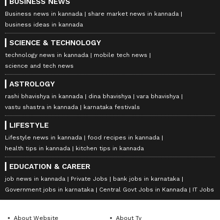
BUSINESS NEWS
Business news in kannada
share market news in kannada
business ideas in kannada
SCIENCE & TECHNOLOGY
technology news in kannada
mobile tech news
science and tech news
ASTROLOGY
rashi bhavishya in kannada
dina bhavishya
vara bhavishya
vastu shastra in kannada
karnataka festivals
LIFESTYLE
Lifestyle news in kannada
food recipes in kannada
health tips in kannada
kitchen tips in kannada
EDUCATION & CAREER
job news in kannada
Private Jobs
bank jobs in karnataka
Government jobs in karnataka
Central Govt Jobs in Kannada
IT Jobs
About Website
About Tv