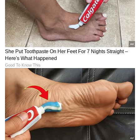
ಫ್ಯಾಮಿಲಿ ಜೊತೆ ಬರ್ತ್ ಡೇ
Tragedy- Akash Puri: ಪುರಿ
ಸೆಲೆಬ್ರೇಟ್ ಮಾಡಿದ ‘ಗೌರಿ
ಜಗನ್ನಾಥ್ ಮಗ ಬಿಚ್ಚಿಟ್ಟ ರಹಸ್ಯ..
ಕಲ್ಯಾಣ’ ನಟಿ Shilpa Kamath
ಸ್ಟಾರ್ ಡೈರೆಕ್ಟರ್ ಮಗ ಹಣವಿಲ್ಲದೇ
ಹಾಸ್ಟೆಲ್‌ ಸೇರಬೇಕಾಯ್ತು!
LATEST VIDEOS
"ರಾಜಕೀಯ ಬೇಡ, ಸಿನಿಮಾನೇ ಪ್ರಾಣ":
ಕನಕೋತ್ಸವದಲ್ಲಿ ರಿಷಬ್ ಶೆಟ್ಟಿ | Rishab
Shetty speech | Suvarna News
ಶೇ.50 ರಿಂದ ಶೇ.18 ಕ್ಕೆ TAX ಇಳಿಕೆ: ಮೋದಿ-
ಟ್ರಂಪ್ ಐತಿಹಾಸಿಕ ಒಪ್ಪಂದ | India US
Trade Deal | Party Rounds