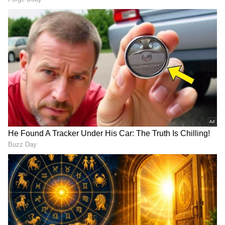
Related Articles
ರಜನಿಕಾಂತ್‌ಗೆ ಹೊಡೆಯಬೇಕಾ? ಆ ಚಾನ್ಸೇ ಬೇಡ