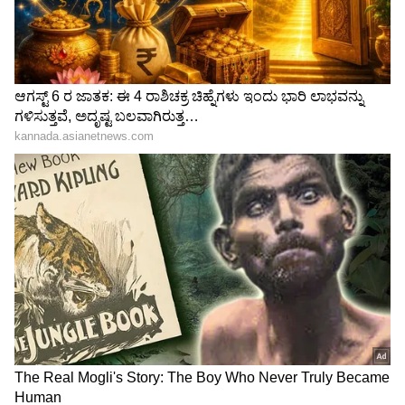
ಎಂದಿದ್ದ ಖುಷ್ಬೂ! ಅದು ಯಾವ ಸಿನಿಮಾ?
ರವಿ ಮೋಹನ್ ‘ಇಡ್ಲಿ ನಟಿ’ ಹೇಳಿಕೆಗೆ ಖುಷ್ಬೂ ಪ್ರತಿಕ್ರಿಯೆ:
ವೈರಲ್ ಆಯ್ತು ಪೋಸ್ಟ್
3
4
Image Credit :
Our Own
ಆಗಿನ ಕಾಲದ ಸ್ಟಾರ್ ಹೀರೋ
ಆ ಕಾಲದಲ್ಲಿ ನಟ ಪ್ರಭು ಜೊತೆ ಖುಷ್ಬೂ ಹೆಸರು ಬಲವಾಗಿ
ಕೇಳಿಬಂದಿತ್ತು. ಪ್ರಭು ಕೂಡ ಆಗಿನ ಕಾಲದ ಸ್ಟಾರ್ ಹೀರೋ.
ಇವರಿಬ್ಬರ ಜೋಡಿ ಹಿಟ್ ಆಗಿತ್ತು. ಹೀಗಾಗಿ ಇಬ್ಬರೂ ಪ್ರೀತಿಸಿ