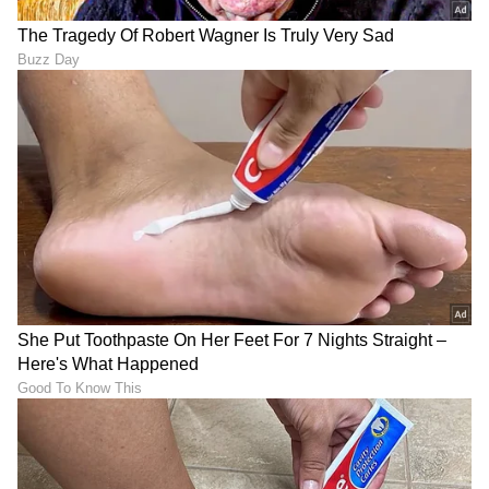
RECOMMENDED STORIES
‘ಲೋ ನವೀನ’ ಸಿನಿಮಾ ಹಳ್ಳಿ
ಸಿನಿಮಾ ಬಿಟ್ಟು ಗೇಮಿಂಗ್
ಸೊಗಡಿನಿಂದ ಪ್ರೇಕ್ಷಕರ
ಲೋಕಕ್ಕೆ ಯಶ್ ಎಂಟ್ರಿ? ರಾಕಿಂಗ್
ಮನಗೆದ್ದಿದೆ: ನವೀನ್ ಸಜ್ಜು ಹರ್ಷ
ಸ್ಟಾರ್ ಹೊಸ ನಿರ್ಧಾರ ವೈರಲ್!