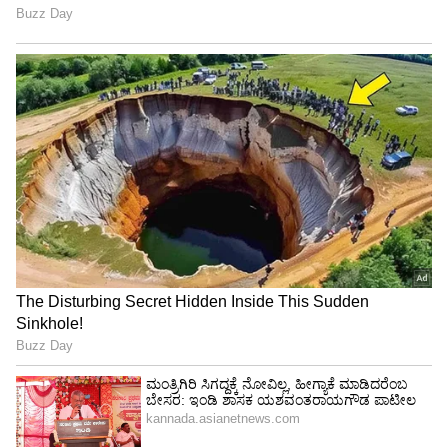
ಮದುವೆಯಾಗಿದ್ದಾರೆ, ನಂತರ ವಿಚ್ಛೇದನ ಪಡೆದಿದ್ದಾರೆ ಎಂಬ
ವದಂತಿಗಳು ಹಬ್ಬಿದ್ದವು. ಇತ್ತೀಚೆಗೆ 'ಸುಮನ್ ಟಿವಿ'ಯ
ರೋಶನ್ ಸಂದರ್ಶನದಲ್ಲಿ ಈ ಬಗ್ಗೆ ಕೇಳಿದಾಗ ಖುಷ್ಬೂ
ಪ್ರತಿಕ್ರಿಯಿಸಿದ್ದಾರೆ.