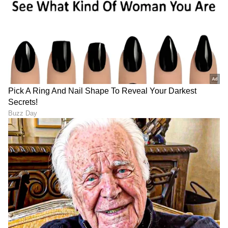
ಸಂಗೀತ ಕೇಳುವುದು ಮತ್ತು ಕ್ರೀಡೆ ನೆಚ್ಚಿನ ಹವ್ಯಾಸಗಳು.
DOWNLOAD APP