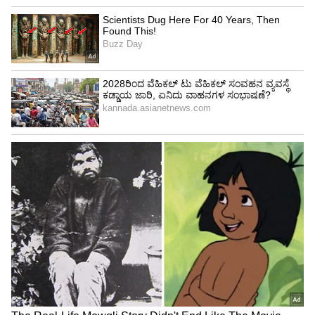
4
4
Image Credit :
Our Own
ಮಾತನಾಡೋದು ಬೇಡ
ಪ್ರಭು ಜೊತೆ ನಾನು ಸಾಕಷ್ಟು ಸಿನಿಮಾ ಮಾಡಿದ್ದೇನೆ, ನಮ್ಮದು
ಹಿಟ್ ಜೋಡಿ ಆಗಿತ್ತು ಎಂದ ಖುಷ್ಬೂ, ಸತ್ಯರಾಜ್, ಕಾರ್ತಿಕ್
ಜೊತೆಗೂ ಹೆಚ್ಚು ಸಿನಿಮಾ ಮಾಡಿದ್ದಾಗಿ ಹೇಳಿದರು. ವದಂತಿಗಳ
ಬಗ್ಗೆ ಕೇಳಿದಾಗ, 'ಇದು ಬಹಳ ಹಳೆಯ ಕಥೆ. ಈಗ ಅದರ ಬಗ್ಗೆ
ಮಾತನಾಡೋದು ಬೇಡ. ಅವರು ಅವರ ಜೀವನದಲ್ಲಿ ಚೆನ್ನಾಗಿ