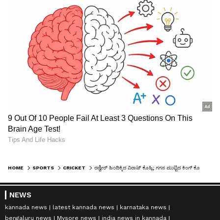
HOME
SPORTS
CRICKET
ರಣ್ವೀರ್ ಹಿಂದಿಕ್ಕಿದ ವಿರಾಟ್ ಕೊಹ್ಲಿ; ಗಗನ ಮುಟ್ಟಿದ ಕಿಂಗ್ ಕೊಹ್ಲಿ ಬ್ರ್ಯಾಂಡ್ ವ್ಯಾಲ್ಯೂ..!
NEWS
kannada news
latest kannada news
karnataka news
bengaluru news
Mysore news
india news in kannada