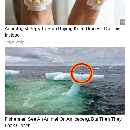
2
8
ಸಾಮಾಜಿಕ ಜಾಲತಾಣವಾದ ಇನ್‌ಸ್ಟಾಗ್ರಾಂನಲ್ಲಿ ಫುಟ್ಬಾಲ್