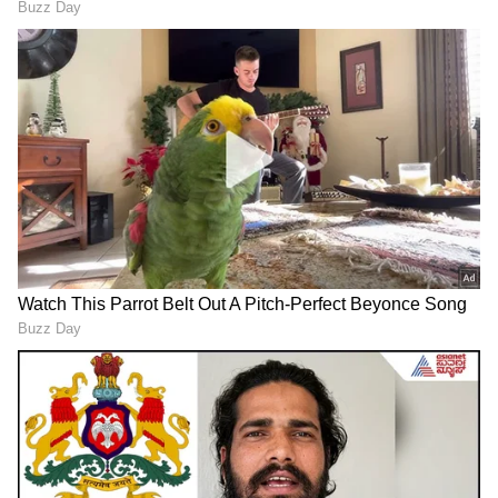
ದಂತಕಥೆಗಳಾದ ಕ್ರಿಸ್ಟಿಯಾನೋ ರೊನಾಲ್ಡೋ ಹಾಗೂ
ಲಿಯೋನೆಲ್ ಮೆಸ್ಸಿ ಬಳಿಕ ಜಗತ್ತಿನ ಅತಿಹೆಚ್ಚು ಫಾಲೋವರ್ಸ್
ಹೊಂದಿದ ಅಥ್ಲೀಟ್ ಎಂದರೆ ಅದು ವಿರಾಟ್ ಕೊಹ್ಲಿ.