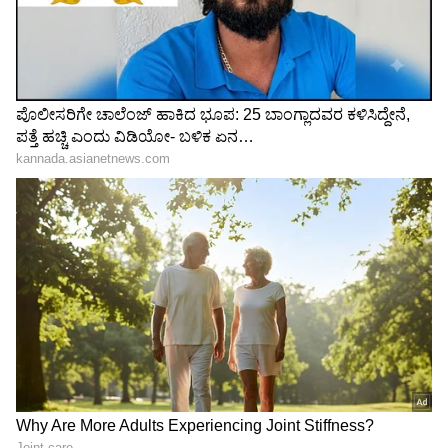
3
8
ಇನ್ನು ವಿರಾಟ್ ಕೊಹ್ಲಿ, ತಮ್ಮ ಅಧಿಕೃತ ಸೋಷಿಯಲ್
ಮೀಡಿಯಾ ಅಕೌಂಟ್‌ನಿಂದ ವಿವಿಧ ಬ್ರ್ಯಾಂಡ್‌ಗಳನ್ನು
ಪ್ರಮೋಷನ್ ಮಾಡಲು ದೊಡ್ಡ ಮೊತ್ತದ ಹಣವನ್ನು
ಜೇಬಿಗಿಳಿಸಿಕೊಳ್ಳುವುದು ಗುಟ್ಟಾಗಿಯೇನೂ ಉಳಿದಿಲ್ಲ.