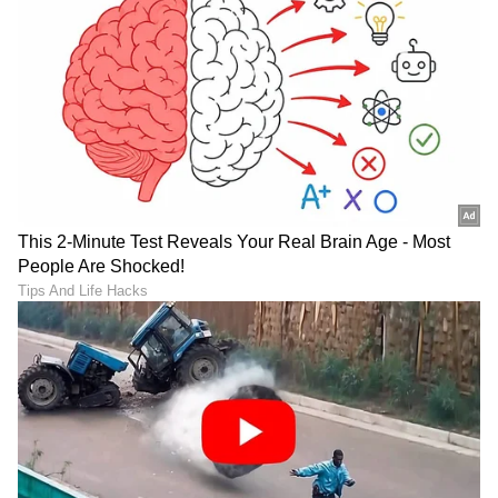
ಖಾನ್ 2023ರ ಬ್ರ್ಯಾಂಡ್ ವ್ಯಾಲ್ಯೂ 120.7 ಮಿಲಿಯನ್
ಡಾಲರ್. ಆದರೆ ಭಾರತೀಯ ರುಪಾಯಿ ಲೆಕ್ಕಾಚಾರದಲ್ಲಿ
1,006,32 ಕೋಟಿ ರುಪಾಯಿಗಳು.
LATEST VIDEOS
ABOUT THE AUTHOR
Naveen Kodase