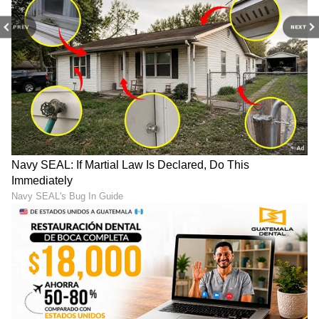
PREV
NEXT
ಇನ್ನು ಬಾಲಿವುಡ್ ನಟ ರಣ್ವೀರ್ ಸಿಂಗ್ ಅವರ 2023ರ
ಬ್ರ್ಯಾಂಡ್ ವ್ಯಾಲ್ಯೂ 203.1 ಮಿಲಿಯನ್ ಡಾಲರ್ ಆಗಿದೆ.
ಅಂದರೆ ಭಾರತೀಯ ರುಪಾಯಿ ಲೆಕ್ಕಾಚಾರದಲ್ಲಿ 1,692.99
ಕೋಟಿ ರುಪಾಯಿಗಳಾಗಿವೆ.