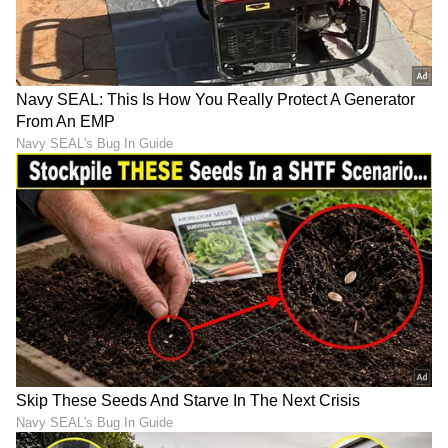
6
8
ನೂತನ ವರದಿಯ ಪ್ರಕಾರ, 2023ರಲ್ಲಿ ಟೀಂ ಇಂಡಿಯಾ
ಮಾಜಿ ನಾಯಕ ವಿರಾಟ್ ಕೊಹ್ಲಿ ಒಟ್ಟು ಬ್ರ್ಯಾಂಡ್ ವ್ಯಾಲ್ಯೂ
227.9 ಮಿಲಿಯನ್ ಡಾಲರ್. ಭಾರತೀಯ ರುಪಾಯಿ ಲೆಕ್ಕದಲ್ಲಿ
1,899.58 ಕೋಟಿ ರುಪಾಯಿಗಳು.
7
8