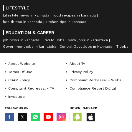
LIFESTYLE
Lifestyle news in kannada
food recipes in kannada
health tips in kannada
kitchen tips in kannada
EDUCATION & CAREER
job news in kannada
Private Jobs
bank jobs in karnataka
Government jobs in karnataka
Central Govt Jobs in Kannada
IT Jobs
About Website
About Tv
Terms Of Use
Privacy Policy
CSAM Policy
Complaint Redressal - Website
Complaint Redressal - TV
Compliance Report Digital
Investors
FOLLOW US ON
DOWNLOAD APP
© Copyright 2026 Asianxt Digital Technologies Private Limited (Formerly