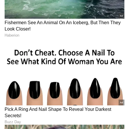
ಅಭ್ಯಾಸ ಪಂದ್ಯದಲ್ಲಿ ಭಾರತಕ್ಕೆ
ಲಂಕಾ ಎದುರಿನ ಅಭ್ಯಾಸ ಪಂದ್ಯ:
ಆರಂಭಿಕ ಆಘಾತ; ಟೀಂ
ಮೊದಲ ದಿನವೇ ಟೀಂ ಇಂಡಿಯಾ
ಇಂಡಿಯಾಗೆ ಆಸರೆಯಾದ
ಬೌಲರ್ಸ್‌ ಥಂಡಾ!
ಕನ್ನಡಿಗರ ಜೋಡಿ
ಗಿಫ್ಟ್‌ ಕೊಡುವಂತೆ ಮಧ್ಯರಾತ್ರಿ
Rehane: ಗಾವಸ್ಕರ್ Vs