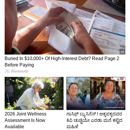
ಇದೀಗ ಕನ್ಸಲ್ಟಿಂಗ್ ಫರ್ಮ್‌ ಆಗಿರುವ ಕ್ರೊಲ್‌(Kroll)
ವರದಿಯ ಪ್ರಕಾರ, 2023ನೇ ಸಾಲಿನ ಅತ್ಯಂತ ಮೌಲ್ಯಯುತ
ಸೆಲಿಬ್ರಿಟಿ ಎನ್ನುವ ಹಿರಿಮೆಗೆ ಕಿಂಗ್ ಕೊಹ್ಲಿ ಪಾತ್ರರಾಗಿದ್ದಾರೆ.
5
8