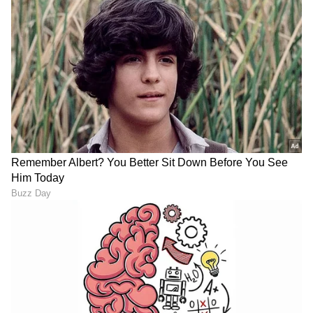
CMಗೆ ಕ್ವಾಟ್ಲೆ ಕೊಟ್ಟ ಪಂತ್; ಸ್ಟಾರ್‌
ತೆಂಡೂಲ್ಕರ್; ಯಾರು ಗ್ರೇಟ್?
ಕ್ರಿಕೆಟರ್‌ ಕೇಳಿದ ಆ ವಿಶೇಷ ವಸ್ತು
ಕ್ಷಣಕಾಲ ಮೌನಕ್ಕೆ ಜಾರಿದ ರಹಾನೆ
ಯಾವುದು?
ಕೊಟ್ಟ 'ಮಾಸ್‌' ಉತ್ತರ ಹೀಗಿತ್ತು!
LATEST VIDEOS
"ರಾಜಕೀಯ ಬೇಡ, ಸಿನಿಮಾನೇ ಪ್ರಾಣ":
ಕನಕೋತ್ಸವದಲ್ಲಿ ರಿಷಬ್ ಶೆಟ್ಟಿ | Rishab
Shetty speech | Suvarna News
ಶೇ.50 ರಿಂದ ಶೇ.18 ಕ್ಕೆ TAX ಇಳಿಕೆ: ಮೋದಿ-
ಟ್ರಂಪ್ ಐತಿಹಾಸಿಕ ಒಪ್ಪಂದ | India US
Trade Deal | Party Rounds