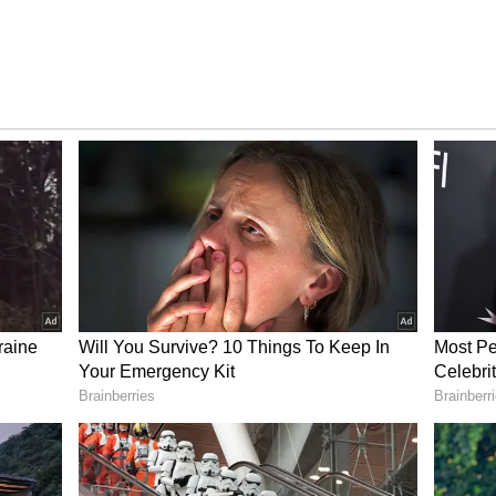
ಮೈಲಿಗಲ್ಲು:
್ರೀತ್ ಕೌರ್ ಪಾಲಿಗೆ ಅತ್ಯಂತ ವಿಶೇಷವಾಗಿತ್ತು. ಅವರು ತಮ್ಮ
20 ಪಂದ್ಯವನ್ನು ಆಡುವ ಮೂಲಕ ಇತಿಹಾಸ ನಿರ್ಮಿಸಿದರು. ವಿಶ್ವ
ರಡೂ ವಿಭಾಗ ಸೇರಿ) ಈ ಸಾಧನೆ ಮಾಡಿದ ಮೊದಲ ಕ್ರಿಕೆಟಿಗರು ಎಂಬ
. ಈ ಸ್ಮರಣೀಯ ಪಂದ್ಯದಲ್ಲಿ ಅವರು 24 ರನ್ ಗಳಿಸಿದರು.
ದಿನ ಪಂದ್ಯಗಳಲ್ಲಿ ಪುಟಿದೇಳುವ ವಿಶ್ವಾಸದಲ್ಲಿದೆ.
ಲ್ಲು ಭಾರತೀಯ ಕ್ರಿಕೆಟ್ ಇತಿಹಾಸದಲ್ಲಿ ಸುವರ್ಣ ಅಕ್ಷರಗಳಲ್ಲಿ