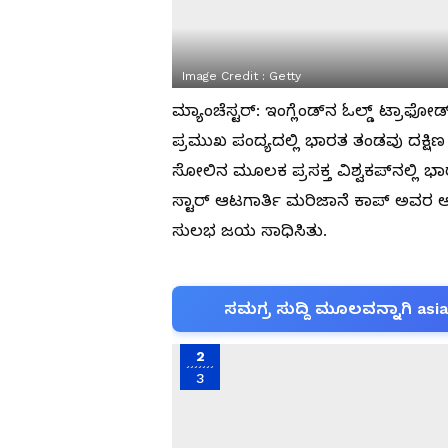
Image Credit :
Getty
ಮ್ಯಾಂಚೆಸ್ಟರ್: ಇಂಗ್ಲೆಂಡ್‌ನ ಓಲ್ಡ್ ಟ್ರಾ
ಪ್ರಮುಖ ಪಂದ್ಯದಲ್ಲಿ ಭಾರತ ತಂಡವು ದಕ್ಷಿಣ 
ಸೋಲಿನ ಮೂಲಕ ಪ್ರಸಕ್ತ ವಿಶ್ವಕಪ್‌ನಲ್ಲಿ
ಸ್ಟಾರ್ ಆಟಗಾರ್ತಿ ಮರಿಜಾನೆ ಕಾಪ್ ಅವರ ಅಜ
ಸುಲಭ ಜಯ ಸಾಧಿಸಿತು.
ಸಮಗ್ರ ಸುದ್ದಿ ಮೂಲವನ್ನಾಗಿ asi
2
3