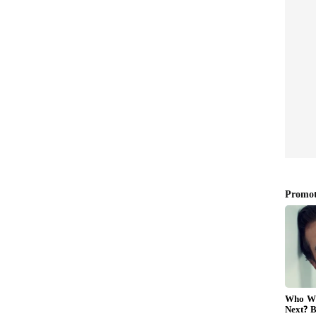
ಶ್ರೇಯಾಂಕ ಪಾಟೀಲ್
ಟೂರ್ನಿಯಿಂದಲೇ ಔಟ್! RCB
ಆಟಗಾರ್ತಿ ಸೇರ್ಪಡೆ