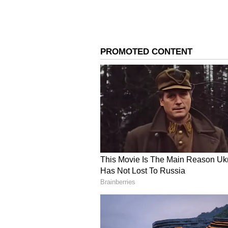
Image Credit :
AdityaRRaj @RR_for_LIFE X
ಹರ್ಮನ್‌ಪ್ರೀತ್ ಕೌರ್ ಅವರ ಐತಿಹಾಸಿಕ 
ಈ ಪಂದ್ಯವು ಭಾರತ ತಂಡದ ನಾಯಕಿ ಹರ್ಮನ್‌ಪ
ವೃತ್ತಿಜೀವನದ 200ನೇ ಅಂತರರಾಷ್ಟ್ರೀಯ ಟಿ
ಕ್ರಿಕೆಟ್‌ನಲ್ಲಿ (ಪುರುಷ ಮತ್ತು ಮಹಿಳಾ ಎ
ಹೆಗ್ಗಳಿಕೆಗೆ ಹರ್ಮನ್‌ಪ್ರೀತ್ ಪಾತ್ರರಾದರು
ಈ ಸೋಲಿನ ಹೊರತಾಗಿಯೂ ಭಾರತ ತಂಡವು ಮುಂ
ಹರ್ಮನ್‌ಪ್ರೀತ್ ಅವರ 200 ಪಂದ್ಯಗಳ ಮೈಲಿಗ
ಬರೆಯಲ್ಪಟ್ಟಿದೆ.