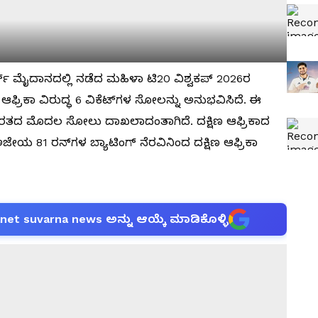
ಫೋರ್ಡ್ ಮೈದಾನದಲ್ಲಿ ನಡೆದ ಮಹಿಳಾ ಟಿ20 ವಿಶ್ವಕಪ್ 2026ರ
ಆಫ್ರಿಕಾ ವಿರುದ್ಧ 6 ವಿಕೆಟ್‌ಗಳ ಸೋಲನ್ನು ಅನುಭವಿಸಿದೆ. ಈ
 ಭಾರತದ ಮೊದಲ ಸೋಲು ದಾಖಲಾದಂತಾಗಿದೆ. ದಕ್ಷಿಣ ಆಫ್ರಿಕಾದ
ೇಯ 81 ರನ್‌ಗಳ ಬ್ಯಾಟಿಂಗ್ ನೆರವಿನಿಂದ ದಕ್ಷಿಣ ಆಫ್ರಿಕಾ
anet suvarna news ಅನ್ನು ಆಯ್ಕೆ ಮಾಡಿಕೊಳ್ಳಿ