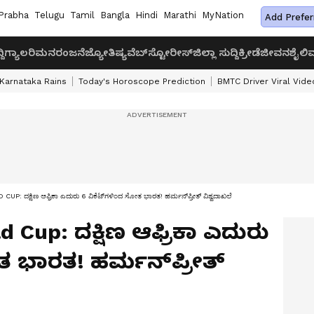
Prabha
Telugu
Tamil
Bangla
Hindi
Marathi
MyNation
Add Prefer
ದಿ
ಗ್ಯಾಲರಿ
ಮನರಂಜನೆ
ಜ್ಯೋತಿಷ್ಯ
ವೆಬ್‌ಸ್ಟೋರೀಸ್
ಜಿಲ್ಲಾ ಸುದ್ದಿ
ಕ್ರೀಡೆ
ಜೀವನಶೈಲಿ
ವ
Karnataka Rains
Today's Horoscope Prediction
BMTC Driver Viral Vide
 ದಕ್ಷಿಣ ಆಫ್ರಿಕಾ ಎದುರು 6 ವಿಕೆಟ್‌ಗಳಿಂದ ಸೋತ ಭಾರತ! ಹರ್ಮನ್‌ಪ್ರೀತ್ ವಿಶ್ವದಾಖಲೆ
 Cup: ದಕ್ಷಿಣ ಆಫ್ರಿಕಾ ಎದುರು
ತ ಭಾರತ! ಹರ್ಮನ್‌ಪ್ರೀತ್