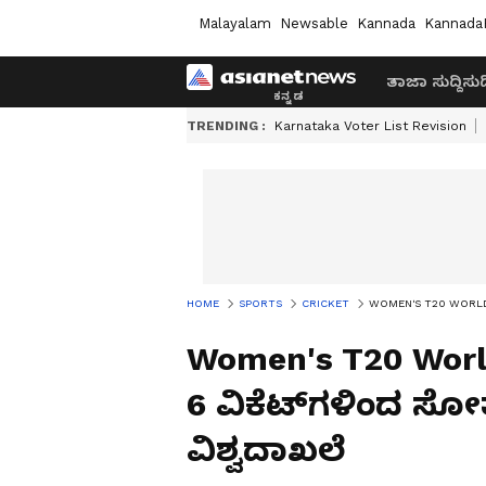
Malayalam
Newsable
Kannada
Kannada
ತಾಜಾ ಸುದ್ದಿ
ಸುದ್
TRENDING :
Karnataka Voter List Revision
HOME
SPORTS
CRICKET
WOMEN'S T20 WORLD CUP:
Women's T20 World
6 ವಿಕೆಟ್‌ಗಳಿಂದ ಸೋ
ವಿಶ್ವದಾಖಲೆ