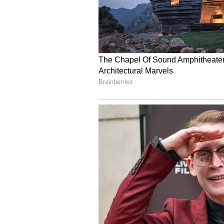
ಕ್ರಿಕೆಟ್ ಮತ್ತು ಕ್ರೀಡಾ ಜಗತ್ತಿನ (
Sport
ಅಪ್ಡೇಟ್‌ಗಳಿಗಾಗಿ ಏಷ್ಯಾನೆಟ್ ಸುವರ
ಇಂಡಿಯಾದ ಬ್ರೇಕಿಂಗ್ ಸುದ್ದಿ (
Cricke
ನೇರ ಪ್ರಸಾರಗಳೊಂದಿಗೆ ಸಂಪೂರ್ಣ ಮಾಹಿತ
ಸುವರ್ಣ ನ್ಯೂಸ್ ಅಧಿಕೃತ ಆ್ಯಪ್ ಡೌ
ಪಡೆಯಿರಿ.