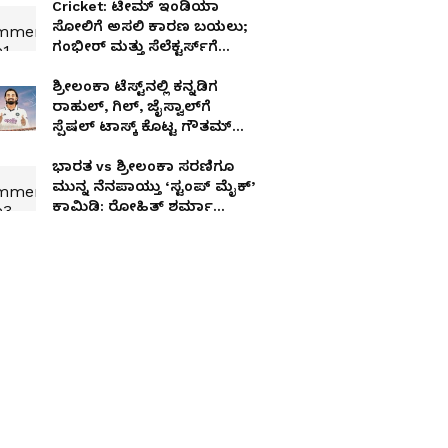
Cricket: ಟೀಮ್ ಇಂಡಿಯಾ
ಸೋಲಿಗೆ ಅಸಲಿ ಕಾರಣ ಬಯಲು;
ಗಂಭೀರ್ ಮತ್ತು ಸೆಲೆಕ್ಟರ್ಸ್‌ಗೆ
ವಾರ್ನ್‌ ಮಾಡಿದ ರೆಹಾನೆ!
ಶ್ರೀಲಂಕಾ ಟೆಸ್ಟ್‌ನಲ್ಲಿ ಕನ್ನಡಿಗ
ರಾಹುಲ್, ಗಿಲ್, ಜೈಸ್ವಾಲ್‌ಗೆ
ಸ್ಪೆಷಲ್ ಟಾಸ್ಕ್ ಕೊಟ್ಟ ಗೌತಮ್
ಗಂಭೀರ್!
ಭಾರತ vs ಶ್ರೀಲಂಕಾ ಸರಣಿಗೂ
ಮುನ್ನ ನೆನಪಾಯ್ತು ‘ಸ್ಟಂಪ್ ಮೈಕ್’
ಕಾಮಿಡಿ: ರೋಹಿತ್ ಶರ್ಮಾ
ಕಾಲೆಳೆದ ಯಶಸ್ವಿ ಜೈಸ್ವಾಲ್!