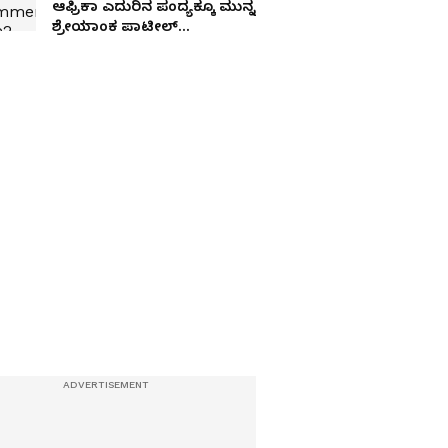
ಆಫ್ರಿಕಾ ಎದುರಿನ ಪಂದ್ಯಕ್ಕೂ ಮುನ್ನ
ಶ್ರೇಯಾಂಕ ಪಾಟೀಲ್
ಟೂರ್ನಿಯಿಂದಲೇ ಔಟ್! RCB
ಆಟಗಾರ್ತಿ ಸೇರ್ಪಡೆ