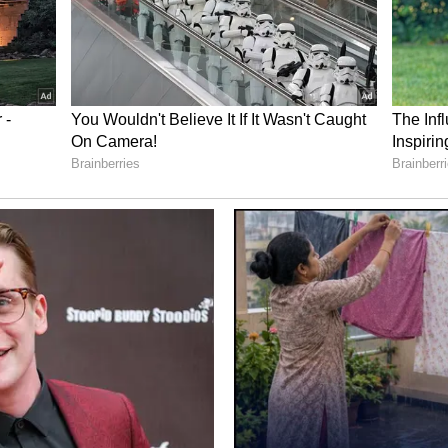
s News in Kannada
) ಕ್ಷಣಕ್ಷಣದ ಕನ್ನಡ ಸುದ್ದಿ
್ಣ ನ್ಯೂಸ್‌ ಫಾಲೋ ಮಾಡಿ.
IPL Live
ಸೇರಿದಂತೆ ಟೀಂ
t News in Kannada
), ವಿಶೇಷ ವರದಿಗಳು ಮತ್ತು
ಿ ನಿಮ್ಮ ಒಂದೇ ಕ್ಲಿಕ್‌ನಲ್ಲಿ ಲಭ್ಯ. ಏಷ್ಯಾನೆಟ್
ನ್‌ಲೋಡ್ ಮಾಡಿ ಹಾಗೂ ಎಲ್ಲಾ ಅಪ್‌ಡೇಟ್ ಗಳನ್ನು