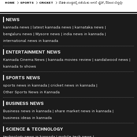
HOME
SPORTS
CRICKET
ಟಿ20 ಪಂದ್ಯದಲ್ಲಿ ನಡೆಯಿತು ಅಸಲಿ ಫೈಟ್, ಔಟಾದ ಬೆನ್ನಲ್ಲೇ ಮೈದಾನದಲ್ಲೇ ಕಿತ್ತಾಡಿಕೊಂಡ ಕ್ರಿಕೆಟರ್ಸ್
NEWS
kannada news
latest kannada news
karnataka news
bengaluru news
Mysore news
india news in kannada
international news in kannada
ENTERTAINMENT NEWS
Kannada Cinema News
kannada movies review
sandalwood news
kannada tv shows
SPORTS NEWS
sports news in kannada
cricket news in kannada
Other Sports News in Kannada
BUSINESS NEWS
Business news in kannada
share market news in kannada
business ideas in kannada
SCIENCE & TECHNOLOGY
technology news in kannada
mobile tech news