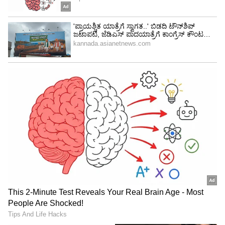
4
6
Image Credit :
Indian Cricket Ministry Video X
ನಿಯಮ ಉಲ್ಲಂಘಿಸಿದ ಇಬ್ಬರು ಕ್ರಿಕೆಟಿಗರು
ಗೌರವ್ ಜಾಥರ್ ಹಾಗೂ ತುಷಾರ್ ದೇಶಾಪಾಂಡೆ ಇಬ್ಬರನ್ನು
ಆಟಗಾರರು ದೂರ ಸರಿಸುವ ಪ್ರಯತ್ನ ಮಾಡಿದ್ದಾರೆ. ಆದರೆ
ಇಬ್ಬರು ತಣ್ಣಗಾಗುವ ಲಕ್ಷಣ ಇರಲಿಲ್ಲ. ಬೈಗುಳ,
ಮುಂದುವರಿದಿದೆ. ಅಂಪೈರ್ ಮನವಿ ಮಾಡಿಕೊಂಡರೂ
ಕೇಳಲೇ ಇಲ್ಲ. ಇಬ್ಬರೂ ಕೂಡ ಕ್ರಿಕೆಟ್ ನಿಯಮ
ಉಲ್ಲಂಘಿಸಿದ್ದಾರೆ. ಈ ಜಗಳ ಅಭಿಮಾನಿಗಳಲ್ಲಿ ಆತಂಕ