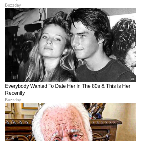
DOWNLOAD APP
RECOMMENDED STORIES
ಲಂಕಾ ಟೆಸ್ಟ್ ಸರಣಿಗೂ ಮುನ್ನ
ಸತತ ಸೋಲು ಬೆನ್ನಲ್ಲೇ ಟೀಂ
ಬಿಗ್ ಶಾಕ್! ಇವತ್ತಿನ ಪಂದ್ಯದಿಂದ
ಇಂಡಿಯಾ ಆಟಗಾರರಿಗೆ ಫಿಟ್ನೆಸ್‌