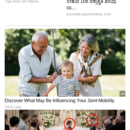
ದೇಶಪಾಂಡೆ ಆಡಿದ ಮಾತುಗಳು ಜಾಥರ್ ಕೆರಳಿಸಿದೆ. ಹೀಗಾಗಿ
ಮಾತಿನ ಚಕಮಕಿ ಕಿತ್ತಾಟವಾಗಿ ಮಾರ್ಪಟ್ಟಿದೆ.
6
6