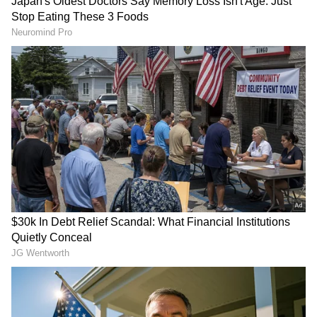
Image Credit :
Indian Cricket Ministry
ವೇಗಿ ಜೊತೆ ಕಿರಿಕ್, ಸಿಡಿದೆದ್ದ ಬ್ಯಾಟರ್
ಚೇಸಿಂಗ್ ಮಾಡುತ್ತಿದ್ದ ಅಂಧೇರಿ ತಂಡ ಅಂತಿಮ ಹಂತದಲ್ಲಿ
ವಿಕೆಟ್ ಕಳೆದುಕೊಂಡು ಸೋಲಿನತ್ತ ವಾಲಿತ್ತು. 19ನೇ
ಓವರ್‌ನಲ್ಲಿ ಈ ಕಿತ್ತಾಟ ನಡೆದಿದೆ. ಅಂಧೇರಿ ಬ್ಯಾಟರ್ ಗೌರವ್
ಜಾಥರ್ ಸಿಕ್ಸರ್ ಮೂಲಕ ತಂಡದ ಗೆಲುವಿನ ಆತ್ಮವಿಶ್ವಾಸ
ಹೆಚ್ಚಿಸಿದ್ದರು. 17 ಎಸೆತದಲ್ಲಿ 23 ರನ್ ಸಿಡಿಸಿದ ಜಾಥರ್ ಮರು
ಎಸೆತದಲ್ಲಿ ಔಟಾದರು. ಪೆವಿಲಿಯನ್ ಕಡೆ ಮರಳುತ್ತಿದ್ದಾಗ,
ಮರಾಠ ರಾಯಲ್ಸ್ ತಂಜದ ತುಷಾರ್ ದೇಶಪಾಂಡೆ ಜೊತೆ
ಕಿರಿಕ್ ನಡೆದಿದೆ.