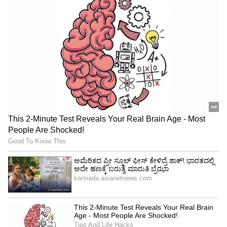
ತಿರುಗೇಟು ನೀಡಿದ್ದಾರೆ. ಮಾತಿಗೆ ಮಾತು ಬೆಳೆದು ತಳ್ಳಾಟ,
ನೂಕಾಟ ಆರಂಭಗೊಂಡಿದೆ. ತಕ್ಷಣವೇ ಅಂಪೈರ್ ಹಾಗೂ
ಆಟಗಾರರು ಮಧ್ಯಪ್ರವೇಶಿಸಿದ್ದಾರೆ. ಆದರೆ ಗಲಾಟೆ
ಜೋರಾಗಿದೆ.