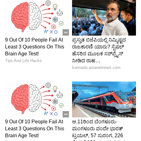
ತಂದಿತ್ತು.
5
6
Image Credit :
Indian Cricket Ministry Video X
ತುಷಾರ್ ಮೇಲಿತ್ತು ಸಿಟ್ಟು
ತುಷಾರ್ ದೇಶಾಪಾಂಡೆ ಅದ್ಭುತ ಬೌಲಿಂಗ್ ಪ್ರದರ್ಶನ
ಮಾಡಿದ್ದರು. ಪ್ರಮುಖ 2 ವಿಕೆಟ್ ಕಬಳಿಸಿದ್ದರು. ಇದು ಅಂಧೇರಿ
ತಂಡದ ಕುಸಿತಕ್ಕೂ ಕಾರಣವಾಗಿತ್ತು. ಇತ್ತ ತುಷಾರ್