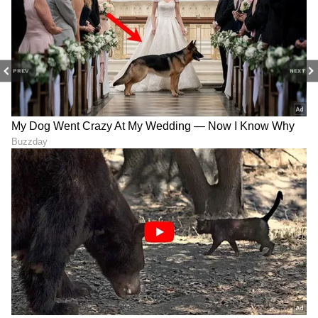
PREV
NEXT
Image Credit :
Indian Cricket Ministry Video X
ಚಾಂಪಿಯನ್ ಆದ ಮರಾಠ ರಾಯಲ್ಸ್
ರೋಚಕ ಹೋರಾಟದಲ್ಲಿ ಕೊನೆಯ ಓವರ್‌ನಲ್ಲಿ ಮರಾಠ
ರಾಯಲ್ಸ್ ಗೆಲುವು ಸಾಧಿಸಿತು. 8 ರನ್ ಗೆಲುವು ದಾಖಳಿಸಿದ
ಮರಾಠ ರಾಯಲ್ಸ್ ಸತತ 2ನೇ ಬಾರಿಗೆ ಟ್ರೋಫಿ
ಗೆದ್ದುಕೊಂಡಿದೆ. ಮುಂಬೈ ಟಿ20 ಲೀಗ್ ಟೂರ್ನಿಯಲ್ಲಿ ಮರಾಠ
ರಾಯಲ್ಸ್ ಬಲಿಷ್ಠ ತಂಡವಾಗಿ ಗುರಿತಿಸಿಕೊಂಡಿದೆ.
LATEST VIDEOS