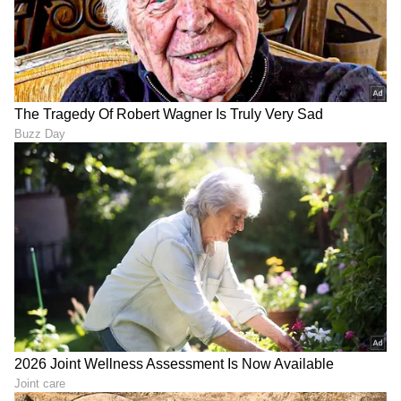
ಗಿಲ್ ಹೊರಕ್ಕೆ, KL ಕ್ಯಾಪ್ಟನ್!
ಪರೀಕ್ಷೆ ಕಠಿಣಗೊಳಿಸಿದ ಬಿಸಿಸಿಐ
Cricket: ಟೀಮ್ ಇಂಡಿಯಾ
ಶ್ರೀಲಂಕಾ ಟೆಸ್ಟ್‌ನಲ್ಲಿ ಕನ್ನಡಿಗ
ಸೋಲಿಗೆ ಅಸಲಿ ಕಾರಣ ಬಯಲು;
ರಾಹುಲ್, ಗಿಲ್, ಜೈಸ್ವಾಲ್‌ಗೆ
ಗಂಭೀರ್ ಮತ್ತು ಸೆಲೆಕ್ಟರ್ಸ್‌ಗೆ
ಸ್ಪೆಷಲ್ ಟಾಸ್ಕ್ ಕೊಟ್ಟ ಗೌತಮ್
ವಾರ್ನ್‌ ಮಾಡಿದ ರೆಹಾನೆ!
ಗಂಭೀರ್!
LATEST VIDEOS
"ರಾಜಕೀಯ ಬೇಡ, ಸಿನಿಮಾನೇ ಪ್ರಾಣ":
ಕನಕೋತ್ಸವದಲ್ಲಿ ರಿಷಬ್ ಶೆಟ್ಟಿ | Rishab
Shetty speech | Suvarna News