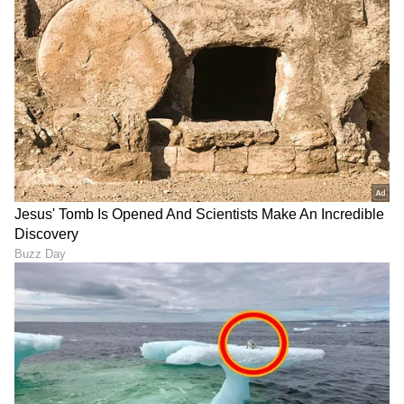
ಶೇ.50 ರಿಂದ ಶೇ.18 ಕ್ಕೆ TAX ಇಳಿಕೆ: ಮೋದಿ-
ಟ್ರಂಪ್ ಐತಿಹಾಸಿಕ ಒಪ್ಪಂದ | India US
Trade Deal | Party Rounds