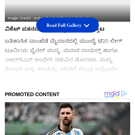
Image Credit :
Indian Cricket Ministry Video X
Read Full Gallery
ವಿಕೆಟ್ ಪತನದ ಬೆನ್ನಲ್ಲೇ ಮೈದಾನದಲ್ಲಿ ಕಿತ್ತಾಟ
ಐತಿಹಾಸಿಕ ವಾಂಖೆಡೆ ಮೈದಾನದಲ್ಲಿ ಮುಂಬೈ ಟಿ20 ಲೀಗ್
ಟೂರ್ನಿಯ ಫೈನಲ್ ಪಂದ್ಯ. ಮರಾಠ ರಾಯಲ್ಸ್ ಹಾಗೂ
ಎಆರ್‌ಸಿಎಸ್ ಅಂಧೇರಿ ನಡುವಿನ ಹೋರಾಟ. ಪಂದ್ಯ
ರೋಚಕ ಘಟ್ಟ ತಲುಪಿತ್ತು. ಯಾರಿಗೆ ಗೆಲುವು ಅನ್ನೋದೇ
ಕುತೂಹಲ ಮೂಡಿಸಿತ್ತು. ಭರ್ಜರಿ ಬ್ಯಾಟಿಂಗ್ ಮಾಡುತ್ತಿದ್ದ
ಅಂಧೇರಿ ತಂಡದ ಗೌರವ್ ಗೌರವ್ ಜಥಾರ್ ವಿಕೆಟ್ ಪತನ
ಪಂದ್ಯದ ಗತಿ ಬದಲಿಸಿದ್ದು ಮಾತ್ರವಲ್ಲ, ಕಿತ್ತಾಟಕ್ಕೂ
ಕಾರಣವಾಗಿದೆ.
ಸಮಗ್ರ ಸುದ್ದಿ ಮೂಲವನ್ನಾಗಿ asianet suvarna news ಅನ್ನು
ಆಯ್ಕೆ ಮಾಡಿಕೊಳ್ಳಿ