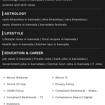
science and tech news
ASTROLOGY
rashi bhavishya in kannada
dina bhavishya
vara bhavishya
vastu shastra in kannada
karnataka festivals
LIFESTYLE
Lifestyle news in kannada
food recipes in kannada
health tips in kannada
kitchen tips in kannada
EDUCATION & CAREER
job news in kannada
Private Jobs
bank jobs in karnataka
Government jobs in karnataka
Central Govt Jobs in Kannada
IT Jobs
About Website
About Tv
Terms Of Use
Privacy Policy
CSAM Policy
Complaint Redressal - Website
Complaint Redressal - TV
Compliance Report Digital
Investors