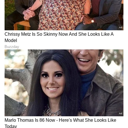
Kannada
) ಕ್ಷಣಕ್ಷಣದ ಕನ್ನಡ ಸುದ್ದಿ ಅಪ್ಡೇಟ್‌ಗಳಿಗಾಗಿ
ಏಷ್ಯಾನೆಟ್ ಸುವರ್ಣ ನ್ಯೂಸ್‌ ಫಾಲೋ ಮಾಡಿ.
IPL
Live
ಸೇರಿದಂತೆ ಟೀಂ ಇಂಡಿಯಾದ ಬ್ರೇಕಿಂಗ್ ಸುದ್ದಿ
(
Cricket News in Kannada
), ವಿಶೇಷ ವರದಿಗಳು
ಮತ್ತು ನೇರ ಪ್ರಸಾರಗಳೊಂದಿಗೆ ಸಂಪೂರ್ಣ ಮಾಹಿತಿ
ನಿಮ್ಮ ಒಂದೇ ಕ್ಲಿಕ್‌ನಲ್ಲಿ ಲಭ್ಯ. ಏಷ್ಯಾನೆಟ್ ಸುವರ್ಣ
ನ್ಯೂಸ್ ಅಧಿಕೃತ ಆ್ಯಪ್ ಡೌನ್‌ಲೋಡ್ ಮಾಡಿ ಹಾಗೂ
ಎಲ್ಲಾ ಅಪ್‌ಡೇಟ್ ಗಳನ್ನು ಪಡೆಯಿರಿ.