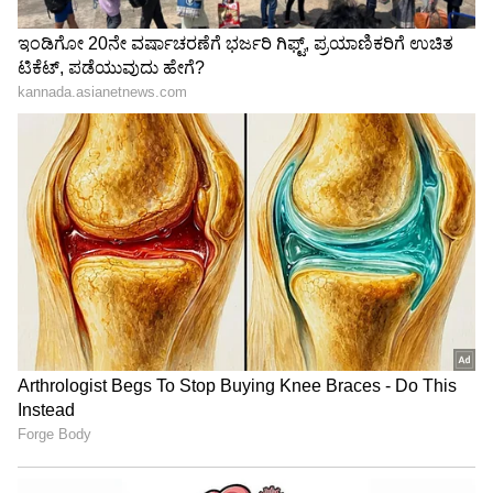
ವಾಂಖೆಡೆಯಲ್ಲಿ ಸಚಿನ್ ಔಟ್ ಮಾಡಿದ ಅರ್ಜುನ್
ತೆಂಡೂಲ್ಕರ್, ಅಭಿಮಾನಿಗಳಿಂದ ಭರ್ಜರಿ ಚಪ್ಪಾಳೆ
ಆಫ್ಘಾನ್ ವಿರುದ್ದ ಪಂದ್ಯದಲ್ಲಿ ಇತಿಹಾಸ ರಚಿಸಿದ
ರೋಹಿತ್ ಶರ್ಮಾ, ಭಾರತೀಯ ಕ್ರಿಕೆಟ್‌ನಲ್ಲಿ ಮೈಲಿಗಲ್ಲು
3
6
Image Credit :
Indian Cricket Ministry Video X
ಮೈದಾನದಿಂದ ಹೊರನಡೆಯುವಂತೆ ಸೂಚಿಸಿದ ತುಷಾರ್
ಜಾಥರ್ ಪೆವಿಲಿಯನ್‌ನತ್ತ ಬರುತ್ತಿದ್ದಂತೆ ತುಷಾರ್ ದೇಶಪಾಂಡೆ
ಹೊರಗೆ ನಡಿ ಎಂದಿದ್ದಾರೆ. ಇದು ಜಾಥರ್ ಕೆರಳಿಸಿದೆ. ಅಲ್ಲೆ