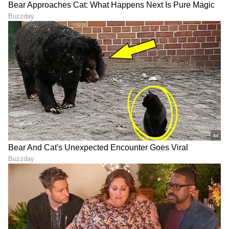
ABOUT THE AUTHOR
Chethan Kumar
CK
ಎಲೆಕ್ಟ್ರಾನಿಕ್, ಡಿಜಿಟಲ್ ಮಾಧ್ಯಮ ಸೇರಿ ಪತ್ರಿಕೋದ್ಯಮದಲ್ಲಿ 13
ವರ್ಷಗಳ ಅನುಭವ. ಊರು ಧರ್ಮಸ್ಥಳ. ಪತ್ರಿಕೋದ್ಯಮ
ಸ್ನಾತಕೋತ್ತರ ಪದವಿ ಪಡೆದಿದ್ದು ಉಜಿರೆ ಎಸ್‌ಡಿಎಂನಲ್ಲಿ. ಟಿವಿ9,
ಸ್ಟಾರ್ ಸ್ಪೋರ್ಟ್ಸ್‌ನಲ್ಲಿ ಕಾರ್ಯ ನಿರ್ವಹಿಸಿದ ಅನುಭವವಿದೆ.
ಕ್ರಿಕೆಟ್
ರಾಷ್ಟ್ರೀಯ, ಅಂತಾರಾಷ್ಟ್ರೀಯ, ಜಿಯೋ ಪಾಲಿಟಿಕ್ಸ್, ಆಟೋ, ಟೆಕ್,
ಮುಂಬೈ
ವೈರಲ್ ಸುದ್ದಿ
ಸ್ಪೋರ್ಟ್ಸ್..ಏನೇ ಕೊಟ್ಟರೂ ಬರೆಯೋದು ನನ್ನ ಶಕ್ತಿ.
ಕ್ರಿಕೆಟ್ ಮತ್ತು ಕ್ರೀಡಾ ಜಗತ್ತಿನ (
Sports News in