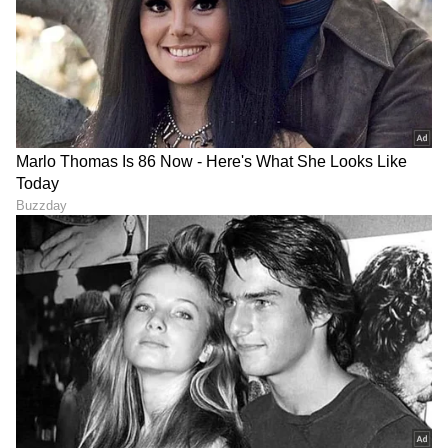
ನ್ಯೂಸ್ ಅಧಿಕೃತ ಆ್ಯಪ್ ಡೌನ್‌ಲೋಡ್ ಮಾಡಿ ಹಾಗೂ
ಎಲ್ಲಾ ಅಪ್‌ಡೇಟ್ ಗಳನ್ನು ಪಡೆಯಿರಿ.
ABOUT THE AUTHOR
Chethan Kumar
CK
ಎಲೆಕ್ಟ್ರಾನಿಕ್, ಡಿಜಿಟಲ್ ಮಾಧ್ಯಮ ಸೇರಿ ಪತ್ರಿಕೋದ್ಯಮದಲ್ಲಿ 13
ವರ್ಷಗಳ ಅನುಭವ. ಊರು ಧರ್ಮಸ್ಥಳ. ಪತ್ರಿಕೋದ್ಯಮ
ಸ್ನಾತಕೋತ್ತರ ಪದವಿ ಪಡೆದಿದ್ದು ಉಜಿರೆ ಎಸ್‌ಡಿಎಂನಲ್ಲಿ. ಟಿವಿ9,
ಸ್ಟಾರ್ ಸ್ಪೋರ್ಟ್ಸ್‌ನಲ್ಲಿ ಕಾರ್ಯ ನಿರ್ವಹಿಸಿದ ಅನುಭವವಿದೆ.
ಐಪಿಎಲ್
ರಾಷ್ಟ್ರೀಯ, ಅಂತಾರಾಷ್ಟ್ರೀಯ, ಜಿಯೋ ಪಾಲಿಟಿಕ್ಸ್, ಆಟೋ, ಟೆಕ್,
ಕ್ರಿಕೆಟ್
ಹನಿ ಟ್ರ್ಯಾಪ್
ಬಿಸಿಸಿಐ
ಸ್ಪೋರ್ಟ್ಸ್..ಏನೇ ಕೊಟ್ಟರೂ ಬರೆಯೋದು ನನ್ನ ಶಕ್ತಿ.