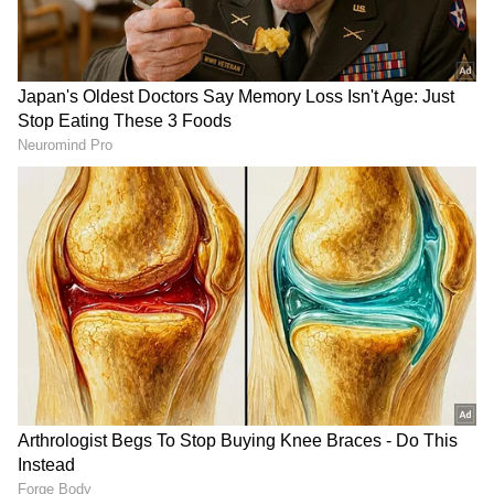
Image Credit :
Our Own
ಬುಕ್ಕಿಂಗಳಿಂದ ಹೊಸ ಪ್ಲಾನ್
ಕೆಲ ಸಂಘಟನೆಗಳು, ಬುಕ್ಕಿಗಳು ಯುವತಿಯರನ್ನು
ಬಳಸಿಕೊಂಡು ತಂಡದ ರಹಸ್ಯ ಮಾಹಿತಿ ಸೋರಿಕೆ ಮಾಡುವ,
ಈ ಮೂಲಕ ಫಿಕ್ಸಿಂಗ್ ಅಥವಾ ಇತರ ಉದ್ದೇಶಕ್ಕೆ
ಬಳಸಿಕೊಳ್ಳುವ ಅಪಾಯ ಎದುರಾಗಿದೆ. ಆಟಗಾರರು, ಸ್ಟಾಫ್
ತಂಗವು ಹೊಟೆಲ್ ರೂಂಗೆ ಮಹಿಳೆಯರನ್ನು, ಸೋಶಿಯಲ್
ಮೀಡಿಯಾದಲ್ಲಿ ಕ್ರಿಕೆಟಿಗರಿಗೆ ಪರಿಚಯವಾಗುವ
ಯುವತಿಯರನ್ನು ಕಳುಹಿಸಿ ಹನಿಟ್ರಾಪ್ ಮಾಡುವ ಅಪಾಯದ
ಸುಳಿವು ಬಿಸಿಸಿಐಗೆ ಸಿಕ್ಕಿದೆ.