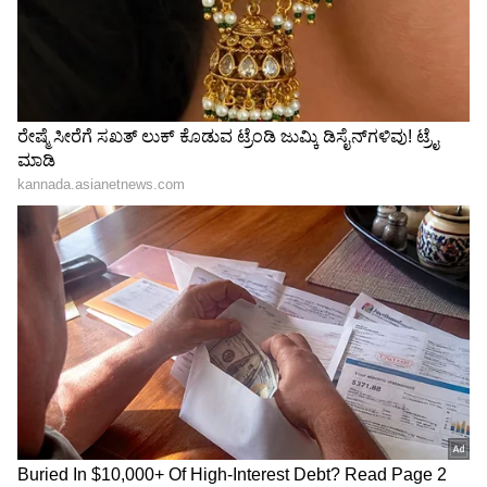
ಐಪಿಎಲ್‌ನಲ್ಲಿ ಇಲ್ಲ, ಪಾಕಿಸ್ತಾನ ರಸ್ತೆಯಲ್ಲಿ ಶೆಲ್ವಾರ್
ಕಮೀಜ್ ತೊಟ್ಟು ತಿರುಗಾಡುತ್ತಿರುವ ಮ್ಯಾಕ್ಸ್‌ವೆಲ್
ಕೊಹ್ಲಿ ಜೊತೆ ಕ್ರಿಕೆಟ್ ಆಡಿ ವಿಶ್ವಕಪ್ ಟ್ರೋಫಿ ಗೆದ್ದ
ಕ್ರಿಕೆಟರ್ ಐಪಿಎಲ್‌ನಲ್ಲಿ ಈಗ ಅಂಪೈರ್
3
6
Image Credit :
Our Own
ಲೈಂಗಿಕ ಕಿರುಕಳ ಮೂಲಕ ಟ್ರಾಪ್
ಹೊಟೆಲ್ ರೂಂಗೆ ಯುವತಿಯರನ್ನು ಕಳುಹಿಸಿ ಲೈಂಗಿಕತೆಯಲ್ಲಿ
ತೊಡಗಿಸಿಕೊಳ್ಳುವ , ರಹಸ್ಯವಾಗಿ ವಿಡಿಯೋ ಚಿತ್ರೀಕರಣ