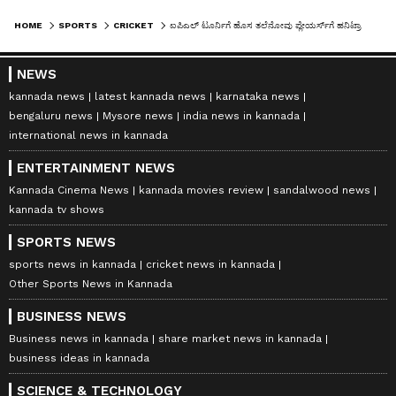
HOME
SPORTS
CRICKET
ಐಪಿಎಲ್ ಟೂರ್ನಿಗೆ ಹೊಸ ತಲೆನೋವು ಪ್ಲೇಯರ್ಸ್‌ಗೆ ಹನಿಟ್ರಾಪ್, ಲೈಂಗಿಕ ಕಿರುಕುಳ ಭೀತಿ, ಬಿಸಿಸಿಐ ಕ್ರಮ
NEWS
kannada news
latest kannada news
karnataka news
bengaluru news
Mysore news
india news in kannada
international news in kannada
ENTERTAINMENT NEWS
Kannada Cinema News
kannada movies review
sandalwood news
kannada tv shows
SPORTS NEWS
sports news in kannada
cricket news in kannada
Other Sports News in Kannada
BUSINESS NEWS
Business news in kannada
share market news in kannada
business ideas in kannada
SCIENCE & TECHNOLOGY