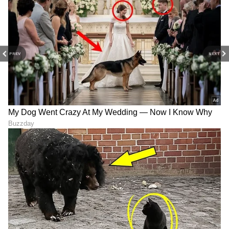
PREV
NEXT
Image Credit :
X
ACU ನಿಗಾ, ಆಟಗಾರಿಗೆ ಸೂಚನೆ
ಬಿಸಿಸಿಐ ಆ್ಯಂಟಿ ಕರಪ್ಶನ್ ಯೂನಿಟ್ ಈ ಕುರಿತು ತೀವ್ರ
ನಿಗಾಇಟ್ಟಿದೆ. ಸಾರ್ವಜನಿಕರ ಜೊತೆ, ಖಾಸಗಿ ವ್ಯಕ್ತಿಗಳ ಜೊತೆ
ಹೇಗೆ ವರ್ತಿಸಬೇಕು ಅನ್ನೋ ಕುರಿತು ಸೂಚನೆ ನೀಡಲಾಗಿದೆ.
ಲೀಗ್ ಮೇಲೆ ದೇಶದ ಪ್ರತಿಷ್ಠೆ ಅಡಗಿದೆ. ಅಭಿಮಾನಿಗಳು
ಸೇರಿದಂತೆ ವಿಶ್ವದೆಲ್ಲೆಡೆ ಭಾರಿ ನಂಬಿಕೆ ಇದೆ. ಯುವ ಕ್ರಿಕೆಟಿಗರ
ಬದುಕು ರೂಪಿಸುವ ಲೀಗ್ ಆಗಿದೆ. ಹೀಗಾಗಿ ಯಾವುದೇ
ರೀತಿಯ ಲೋಪಕ್ಕೆ ಅವಕಾಶವಿಲ್ಲ ಎಂದಿದೆ.