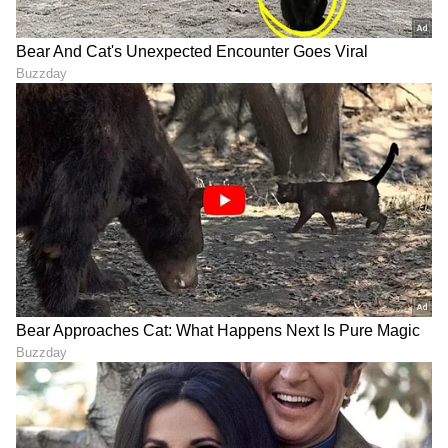
LATEST VIDEOS
ಕ್ರಿಕೆಟ್ ಮತ್ತು ಕ್ರೀಡಾ ಜಗತ್ತಿನ (
Sports News in
Kannada
) ಕ್ಷಣಕ್ಷಣದ ಕನ್ನಡ ಸುದ್ದಿ ಅಪ್ಡೇಟ್‌ಗಳಿಗಾಗಿ
ಏಷ್ಯಾನೆಟ್ ಸುವರ್ಣ ನ್ಯೂಸ್‌ ಫಾಲೋ ಮಾಡಿ.
IPL
Live
ಸೇರಿದಂತೆ ಟೀಂ ಇಂಡಿಯಾದ ಬ್ರೇಕಿಂಗ್ ಸುದ್ದಿ
(
Cricket News in Kannada
), ವಿಶೇಷ ವರದಿಗಳು
ಮತ್ತು ನೇರ ಪ್ರಸಾರಗಳೊಂದಿಗೆ ಸಂಪೂರ್ಣ ಮಾಹಿತಿ
ನಿಮ್ಮ ಒಂದೇ ಕ್ಲಿಕ್‌ನಲ್ಲಿ ಲಭ್ಯ. ಏಷ್ಯಾನೆಟ್ ಸುವರ್ಣ