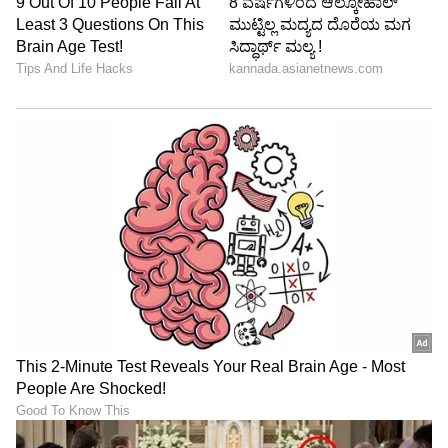
ಮೂಲಕ ಪರಿಚಯವಾಗುವ ವ್ಯಕ್ತಿಗಳ ಜೊತೆ ಯಾವುದೇ
ಮಾಹಿತಿ ಹಂಚಿಕೊಳ್ಳದಂತೆ ಕಠಿಣ ಸೂಚನೆ ನೀಡಲಾಗಿದೆ.
6
6