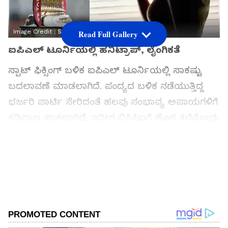
Image Credit :
StockPhoto
Read Full Gallery
ಐಪಿಎಲ್ ಟೂರ್ನಿಯಲ್ಲಿ ಹನಿಟ್ರಾಪ್, ಲೈಂಗಿಕತೆ
ಸ್ಪಾಟ್ ಫಿಕ್ಸಿಂಗ್ ಬಳಿಕ ಐಪಿಎಲ್ ಟೂರ್ನಿಯಲ್ಲಿ ಸಾಕಷ್ಟು
ಬದಲಾವಣೆ ಮಾಡಲಾಗಿದೆ. ಪಂದ್ಯದ ಬಳಿಕ ನಡೆಯುತ್ತಿದ್ದ
ಭರ್ಜರಿ ಪಾರ್ಟಿ ಸೇರಿದಂತೆ ಹಲವು ಸಂಭಾವ್ಯ ಅಪಾಯಗಳಿಗೆ
ಕಡಿವಾಣ ಹಾಕಲಾಗಿದೆ. ಇದೀಗ ಬಿಸಿಸಿಐಗೆ ಹೊಸ ತಲೆನೋವು
ಎದುರಾಗಿದೆ. ಐಪಿಎಲ್ ಟೂರ್ನಿಯಲ್ಲಿ ಆಟಗಾರರು, ತಂಡದ
ಸ್ಟಾಫ್‌‌ನ್ನು ಹನಿಟ್ರಾಪ್, ಲೈಂಗಿಕತೆಗೆ ತಳ್ಳಿ ರಹಸ್ಯ ಮಾಹಿತಿ
ಸೋರಿಕೆ ಮಾಡುವ ಅಪಾಯ ಎದುರಾಗಿದೆ.
Add Asianetnews Kannada as a Preferred
Source