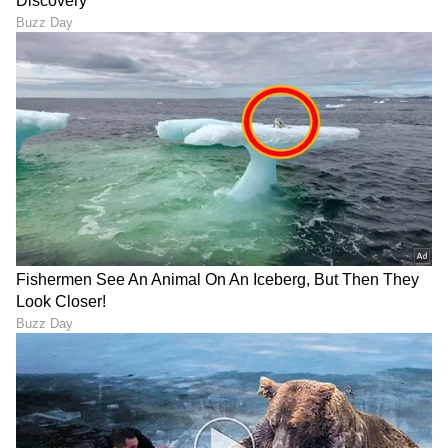
"ರಾಜಕೀಯ ಬೇಡ, ಸಿನಿಮಾನೇ ಪ್ರಾಣ":
ಕನಕೋತ್ಸವದಲ್ಲಿ ರಿಷಬ್ ಶೆಟ್ಟಿ | Rishab
Shetty speech | Suvarna News
ಶೇ.50 ರಿಂದ ಶೇ.18 ಕ್ಕೆ TAX ಇಳಿಕೆ: ಮೋದಿ-
ಟ್ರಂಪ್ ಐತಿಹಾಸಿಕ ಒಪ್ಪಂದ | India US
Trade Deal | Party Rounds