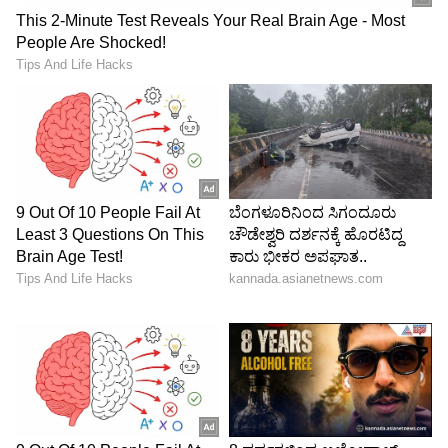
ನಂಬಿಕೆ ಕಾಪಾಡಲು ಮಾರ್ಗಸೂಚಿ ಹೊರಡಿಸಿದೆ.
5
6
Image Credit :
Asianet News
ಹೊಟೆಲ್‌ನಲ್ಲಿ ಕಠಿಣ ಭದ್ರತಾ ನಿಯಮ
ಆಟಗಾರರು ತಂಗಿರುವ ಹೊಟೆಲ್ ಕೊಠಡಿಗಳಿಗೆ ಅಪರಿಚತ
ವ್ಯಕ್ತಿಗಳಿಗೆ ಪ್ರವೇಶ ನಿರ್ಬಂಧಿಸಲಾಗಿದೆ. ಇಷ್ಟೇ ಅಲ್ಲ
ಕೊಠಡಿಗಳಿಗೆ ಯಾರನ್ನೇ ಆಹ್ವಾನಿಸಲು ಬಿಸಿಸಿಐ ಭದ್ರತಾ
ಅಧಿಕಾರಿಗಳ ಅನುಮತಿ ಕಡ್ಡಾಯ ಮಾಡಲಾಗಿದೆ. ಇದೇ ವೇಳೆ
ಸೋಶಿಯಲ್ ಮೀಡಿಯಾ ಸೇರಿದಂತೆ ಪ್ಲಾಟ್‌ಫಾರ್ಮ್