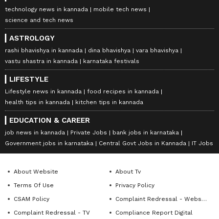
technology news in kannada
mobile tech news
science and tech news
ASTROLOGY
rashi bhavishya in kannada
dina bhavishya
vara bhavishya
vastu shastra in kannada
karnataka festivals
LIFESTYLE
Lifestyle news in kannada
food recipes in kannada
health tips in kannada
kitchen tips in kannada
EDUCATION & CAREER
job news in kannada
Private Jobs
bank jobs in karnataka
Government jobs in karnataka
Central Govt Jobs in Kannada
IT Jobs
About Website
About Tv
Terms Of Use
Privacy Policy
CSAM Policy
Complaint Redressal - Website
Complaint Redressal - TV
Compliance Report Digital