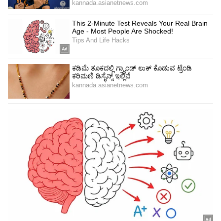
4
6
Image Credit :
StockPhoto
7 ಪುಟದ ಕಠಿಣ ಕ್ರಮ ಜಾರಿಗೊಳಿಸಿದ ಬಿಸಿಸಿಐ
ಐಪಿಎಲ್ ಟೂರ್ನಿಯಲ್ಲಿ ಹನಿಟ್ರಾಪ್ ಹಾಗೂ ಲೈಂಗಿಕ
ಅಪಾಯ ಭೀತಿ ಎದುರಾಗಿರುವ ಕಾರಣ ಬಿಸಿಸಿಐ 7 ಪುಟಗಳ
ಭದ್ರತಾ ಮಾರ್ಗಸೂಚಿ ಹೊರಡಿಸಿದೆ. ಈ ಕುರಿತು ಬಿಸಿಸಿಐ
ಕಾರ್ಯದರ್ಶಿ ದೇವಜಿತ್ ಸೈಕಿಯಾ ಮಹತ್ವದ ಪ್ರಕಟಣೆ
ಹೊರಡಿಸಿದ್ದಾರೆ. ಐಪಿಎಲ್ ಲೀಗ್ ಟೂರ್ನಿಯ ಗೌರವ ಹಾಗೂ