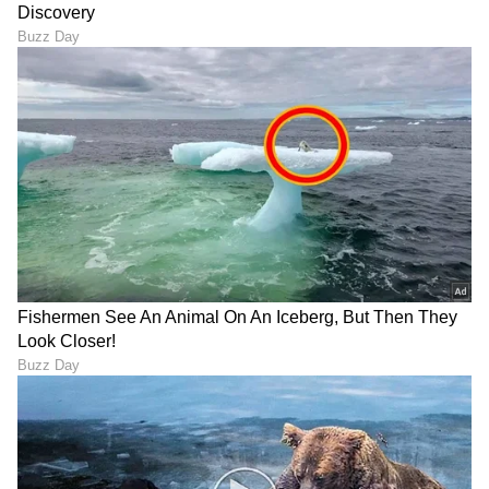
10th ಬೇಸಿಗೆ ರಜಾದಲ್ಲಿ ಸುಮ್ನೆ
ಮೈತುಂಬಾ ಬಟ್ಟೆ ಹಾಕಿದ್ರೂ
ಮಜಾ ಮಾಡಲು ಬಂದು ಸೂಪರ್
ಬಿಡಲಿಲ್ಲ: ನಟ ದುನಿಯಾ ವಿಜಯ್​
ಸ್ಟಾರ್ ಆಗಿದ್ದು ಹೇಗೆ ಈ ಸುಂದರಿ!
ಪುತ್ರಿ ಮೋನಿಷಾರ ಮೆಜೆಸ್ಟಿಕ್​
ಕರಾಳ ಅನುಭವ
ಇಂದು ಸಿಎಂ ವಿಜಯ್-ಸಂಗೀತಾ
ರಾಜಮೌಳಿ ‘ವಾರಣಾಸಿ’
ಡಿವೋರ್ಸ್ ಕೇಸ್ ವಿಚಾರಣೆ;
ಶೂಟಿಂಗ್‌ನಿಂದ ಮತ್ತೆ ವಿಡಿಯೋ