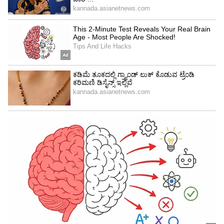
4
7
'ನ್ನು ಮುಂದೆ ಇಂತಹ ವಿಷಯಗಳನ್ನು ಗಂಭೀರವಾಗಿ
ಪರಿಗಣಿಸುವುದಿಲ್ಲ ಎಂದು ಕರಣ್ ಪುಸ್ತಕದಲ್ಲಿ
ಬರೆದುಕೊಂಡಿದ್ದಾರೆ. ಅವರ ಪ್ರಕಾರ ಶಾರುಖ್ ಖಾನ್ ಅವರಿಗೆ