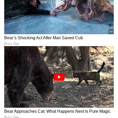
ಗಂಡ-ಹೆಂಡ್ತಿ ಒಂದಾಗೋ ಚಾನ್ಸ್‌
ಲೀಕ್: ಮಹೇಶ್ ಬಾಬು ಏನು
ಎಷ್ಟು ಪರ್ಸೆಂಟ್ ಇದೆ?
ಮಾಡುತ್ತಿದ್ದಾರೆ ನೋಡಿ!
LATEST VIDEOS
"ರಾಜಕೀಯ ಬೇಡ, ಸಿನಿಮಾನೇ ಪ್ರಾಣ":
ಕನಕೋತ್ಸವದಲ್ಲಿ ರಿಷಬ್ ಶೆಟ್ಟಿ | Rishab
Shetty speech | Suvarna News
ಶೇ.50 ರಿಂದ ಶೇ.18 ಕ್ಕೆ TAX ಇಳಿಕೆ: ಮೋದಿ-
ಟ್ರಂಪ್ ಐತಿಹಾಸಿಕ ಒಪ್ಪಂದ | India US
Trade Deal | Party Rounds