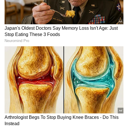
2
7
ಸಂದರ್ಶನದಲ್ಲಿ ಶಾರುಖ್ ಗೆ ಸಂಬಂಧಿಸಿದ ಆಕ್ಷೇಪಾರ್ಹ