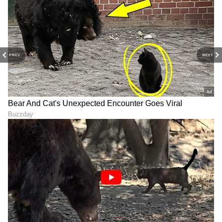
PREV
NEXT
ಕರಣ್ ಜೋಹರ್
ಅವರ ಧರ್ಮ ಪ್ರೊಡಕ್ಷನ್ಸ್ ಚಿತ್ರ ಜಗ್
ಜಗ್ ಜಿಯೋ ಈ ಶುಕ್ರವಾರ ಬಿಡುಗಡೆಯಾಗಿದೆ. ರಾಜ್ ಮೆಹ್ತಾ
ನಿರ್ದೇಶನದ ಈ ಚಿತ್ರದಲ್ಲಿ ಅನಿಲ್ ಕಪೂರ್, ನೀತು ಕಪೂರ್,
ವರುಣ್ ಧವನ್, ಕಿಯಾರಾ ಅಡ್ವಾಣಿ, ಮನೀಶ್ ಪಾಲ್ ಮತ್ತು
ಪ್ರಜಕ್ತಾ ಕೋಲಿ ಪ್ರಮುಖ ಪಾತ್ರಗಳಲ್ಲಿ ನಟಿಸಿದ್ದಾರೆ.
7
7