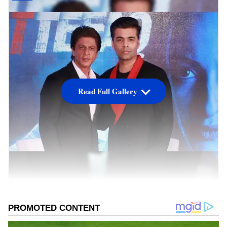
Read Full Gallery
ಇಂದು ಜನರು ಜಗತ್ತಿನಲ್ಲಿ ಲೈಂಗಿಕತೆಯನ್ನು ಹೊಂದಲು ನನಗೆ
ಸಾಧ್ಯವಿರುವ ಎಲ್ಲ ಮಾರ್ಗಗಳಿವೆ ಎಂದು ಭಾವಿಸುತ್ತಾರೆ.