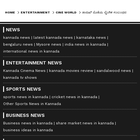
HOME
ENTERTAINMENT
CINE WORLD
ಶಾರುಖ್‌ ಜೊತೆಯ ಲೈಂಗಿಕ ಸಂಬಂಧದ ವಂದತಿಗಳ ಬಗ್ಗೆ ಬಾಯಿಬಿಟ್ಟ ಕರಣ್‌ ಜೋಹರ್‌
NEWS
kannada news
latest kannada news
karnataka news
bengaluru news
Mysore news
india news in kannada
international news in kannada
ENTERTAINMENT NEWS
Kannada Cinema News
kannada movies review
sandalwood news
kannada tv shows
SPORTS NEWS
sports news in kannada
cricket news in kannada
Other Sports News in Kannada
BUSINESS NEWS
Business news in kannada
share market news in kannada
business ideas in kannada