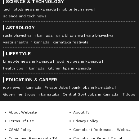
SCIENCE & TECHNOLOGY
technology news in kannada
mobile tech news
science and tech news
ASTROLOGY
rashi bhavishya in kannada
dina bhavishya
vara bhavishya
vastu shastra in kannada
karnataka festivals
LIFESTYLE
Lifestyle news in kannada
food recipes in kannada
health tips in kannada
kitchen tips in kannada
EDUCATION & CAREER
job news in kannada
Private Jobs
bank jobs in karnataka
Government jobs in karnataka
Central Govt Jobs in Kannada
IT Jobs
About Website
About Tv
Terms Of Use
Privacy Policy
CSAM Policy
Complaint Redressal - Website
Complaint Redressal - TV
Compliance Report Digital