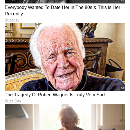
ABOUT THE AUTHOR
Suvarna News
SN
ಶಾರುಖ್ ಖಾನ್
ಕರಣ್ ಜೋಹರ್
ಕನ್ನಡ ಸಿನಿಮಾ (
Kannada Cinema News
), ಟಿವಿ
ಕಾರ್ಯಕ್ರಮಗಳು (
Kannada TV Shows
), ಸೆಲೆಬ್ರಿಟಿ
ಸುದ್ದಿಗಳು ಮತ್ತು ಇತ್ತೀಚಿನ ಸುದ್ದಿಗಳಿಗಾಗಿ ಏಷ್ಯಾನೆಟ್
ಸುವರ್ಣ ನ್ಯೂಸ್‌ನಲ್ಲಿ ಮನರಂಜನಾ ವಿಭಾಗ ನೋಡಿ.
ಸಿನಿಮಾ ವಿಮರ್ಶೆಗಳು (
Kannada Movies Review
),
ತಾರೆಯರ ಸಂದರ್ಶನಗಳು, ಧಾರಾವಾಹಿ ಅಪ್‌ಡೇಟ್ಸ್‌,
ತೆರೆಮರೆಯ ಕಥೆಗಳು,
OTT ರಿಲೀಸ್‌
ಗಳ ಬಗ್ಗೆ
ಮಾಹಿತಿಯೂ ಇಲ್ಲಿದೆ.