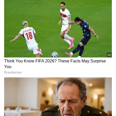
ಆದರೆ ಅದು ಹಾಗಲ್ಲ. ನನಗೆ ಸೆಕ್ಸ್ ತುಂಬಾ ವೈಯಕ್ತಿಕವಾಗಿದೆ
ಮತ್ತು ತುಂಬಾ ಇದು ಒಂದು ಆತ್ಮೀಯ ಭಾವನೆ. ಇದು ನಾನು
ಯಾರೊಂದಿಗೂ ಆಕಸ್ಮಿಕವಾಗಿ ಮಾಡಬಹುದಾದ
ವಿಷಯವಲ್ಲ. ನಾನು ಅದರಲ್ಲಿ ಹೂಡಿಕೆ ಮಾಡಬೇಕಾಗಿದೆ.
ನಾನು ಯಾವಾಗಲೂ ನನ್ನ ದಾರಿಯಲ್ಲಿ ಬರುವ ಎಲ್ಲಾ ರೀತಿಯ
ವದಂತಿಗಳನ್ನು ನಿಭಾಯಿಸುತ್ತೇನೆ' ಎಂದು
ಕರಣ್
'ಆನ್
ಸೂಟಬಲ್ ಬಾಯ್' ನಲ್ಲಿ ಪುಸ್ತಕದಲ್ಲಿ ಬರೆದಿದ್ದಾರೆ.
ಸಮಗ್ರ ಸುದ್ದಿ ಮೂಲವನ್ನಾಗಿ asianet suvarna news ಅನ್ನು
ಆಯ್ಕೆ ಮಾಡಿಕೊಳ್ಳಿ