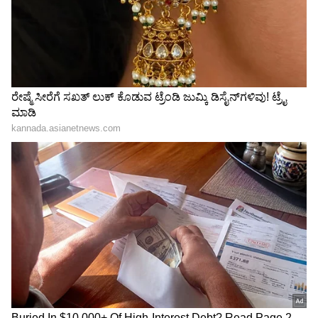
3
7
'ತುಂಬಾ ವಿಶೇ‍ಷ ಸಂಬಂಧವು ನಿಮ್ಮದು' ಎಂದು