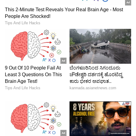
ಅಣ್ಣನಿದ್ದಂತೆ. 'ಇಂತಹ ವದಂತಿಗಳು ನಗೆಪಾಟಲಿಗೀಡಾಗುತ್ತವೆ.
ಜನರು ಈ ರೀತಿ ತಲೆಬುಡವಿಲ್ಲದೆ ಮಾತನಾಡುತ್ತಾರೆ' ಎಂದು
ಅವರು ಬರೆದಿದ್ದಾರೆ.
5
7
ವಿವಾಹೇತರ ಸಂಬಂಧ ಹೊಂದಿಲ್ಲದ ವ್ಯಕ್ತಿಯನ್ನು ಜನರು
ಸಲಿಂಗಕಾಮಿ ಎಂದು ಪರಿಗಣಿಸಲು ಪ್ರಾರಂಭಿಸುತ್ತಾರೆ ಎಂದು
ಈ ಪುಸ್ತಕದಲ್ಲಿ ಕರಣ್ ಶಾರುಖ್ ಬಗ್ಗೆ ಬರೆದಿದ್ದಾರೆ.