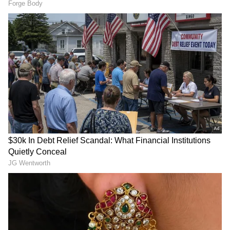
ಪ್ರಶ್ನೆಯನ್ನು ಕೇಳಲಾಗಿತ್ತು ಎಂದು
ಕರಣ್‌ ಜೋಹರ್‌
ಬಹಿರಂಗಪಡಿಸಿದ್ದಾರೆ.'ನನ್ನ ಲೈಂಗಿಕತೆಯ ಬಗ್ಗೆ ಹಲವು
ಊಹಾಪೋಹಗಳಿವೆ. ಶಾರುಖ್ ಮತ್ತು ನನ್ನ ಬಗ್ಗೆ ಹಲವು
ವರ್ಷಗಳಿಂದ ವದಂತಿಗಳಿವೆ ಮತ್ತು ಅದರಿಂದ ನನಗೆ
ನೋವಾಗಿದೆ. ನಾನು ಹಿಂದಿ ಚಾನೆಲ್‌ನಲ್ಲಿ
ಕಾರ್ಯಕ್ರಮವೊಂದರಲ್ಲಿ ಶಾರುಖ್ ಬಗ್ಗೆ ನನ್ನನ್ನು
ಕೇಳಲಾಯಿತು' ಎಂದಿದ್ದಾರೆ ನಿರ್ದೇಶಕ ಮತ್ತು ನಿರ್ಮಾಪಕ.