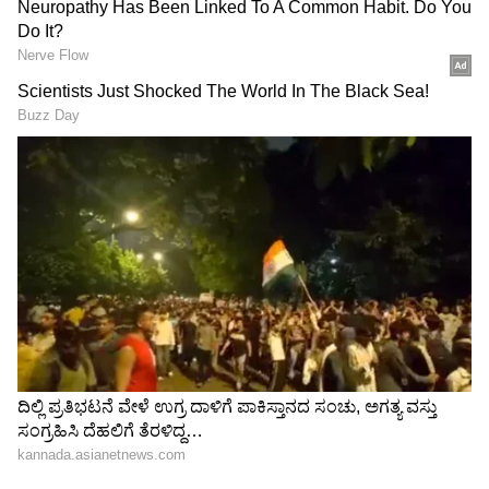
ಆದೆವು. ಆಗ ಪ್ರಗ್ನೆಂಟ್‌ ಆಗಿದ್ದೆ. ಮಾನಸಿಕ ಒತ್ತಡದಿಂದ
ಮಗುವನ್ನು ಕಳೆದುಕೊಂಡೆ. ನನಗೆ 19 ರಿಂದ 20 ವರ್ಷ
ವಯಸ್ಸಿನವನಾಗಿದ್ದಾಗ ಇದೆಲ್ಲ ಆಯ್ತು" ಎಂದು ಹೇಳಿದ್ದಾರೆ.