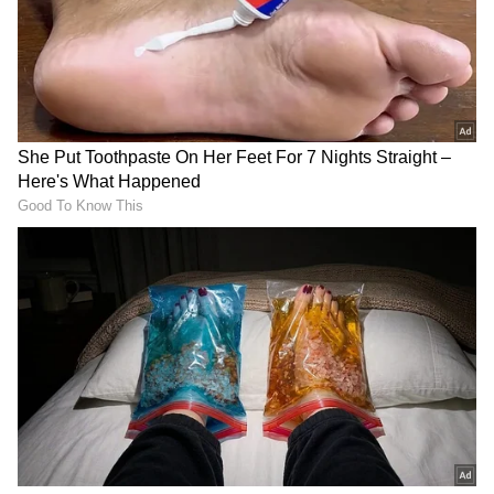
4
Image Credit :
Kenishaa Instagram
ಮದುವೆಯಾಗಿ ಮಗು ಹೋಯ್ತು
"ಎಲ್ಲರೂ ನಾನು ಯಾಕೆ ಸುಮ್ಮನಿದ್ದೇನೆ ಎಂದು ಕೇಳುತ್ತಿದ್ದಾರೆ.
ಈಗ ನಾನು ಫೈನಲೀ ನನ್ನ ಬಗ್ಗೆ ಮಾತನಾಡುತ್ತಿದ್ದೇನೆ. ಇದು
ನನ್ನ ಕೊನೆಯ ಪ್ರತಿಕ್ರಿಯೆಯಾಗಿರಬಹುದು. ನಾನು ನನ್ನ
ತಂದೆ-ತಾಯಿಗೆ ಏಕೈಕ ಮಗಳು. ಅವರಿಬ್ಬರು ಈಗ ಈ
ಬದುಕಿಲ್ಲ. 4 ವರ್ಷ ವಯಸ್ಸಿನಲ್ಲಿದ್ದಾಗ ನನ್ನ ಸ್ವಂತ ಸಂಬಂಧಿ
ನನಗೆ ಲೈಂ*ಗಿಕ ದೌರ್ಜನ್ಯ ಮಾಡಿದನು. 18 ನೇ
ವಯಸ್ಸಿನಲ್ಲಿದ್ದಾಗ ನನ್ನ ಮದುವೆಯಾಯ್ತು, ಅವನು
ಹೊಡೆಯುತ್ತಿದ್ದನು. ಮದುವೆಯಾಗಿ ನಾಲ್ಕು ತಿಂಗಳಿಗೆ ದೂರ