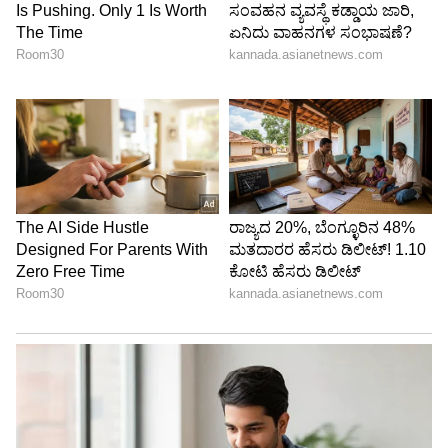
Image Credit :
Kenishaa Francis Instagram
ನಾನು ಯಾಕೆ ದೂರ ಮಾಡಲಿ?
ನನ್ನನ್ನು ಮನೆ ಮುರುಕಿ ಎಂದು ಕರೆದರು. ಪ್ರಗ್ನೆಂಟ್‌ ಆಗಿದ್ದಾಗ
ನನ್ನ ಸ್ವಂತ ಮಗುವನ್ನು ಕಳೆದುಕೊಂಡ ಮಹಿಳೆ, ಬೇರೆ
ಕುಟುಂಬದಲ್ಲಿ ಪಾಲಕರನ್ನು ಮಕ್ಕಳಿಂದ ದೂರ ಮಾಡ್ತಾಳೆ
ಎಂದು ನೀವು ನಿಜವಾಗಿಯೂ ನಂಬ್ತೀರಾ? ರವಿ ಮೋಹನ್
ಮಾನಸಿಕವಾಗಿ ಬ್ರೇಕ್‌ ಆಗಿದ್ದಾಗ ನನ್ನ ಬಳಿ ಬಂದರು. ಆಗ
ನಾನು ಅವರಿಗೆ ನನ್ನಿಂದ ಏನು ಸಹಾಯ ಸಾಧ್ಯವಿದೆಯೋ
ಅದೆಲ್ಲವನ್ನು ಮಾಡಿದೆ. ಕುಟುಂಬದಲ್ಲಿರೋ ಸಮಸ್ಯೆಗಳನ್ನು
ಸರಿಮಾಡಿಕೊಳ್ಳಿ ಎಂದು ಹೇಳಿದೆ. ಆದರೆ ನಾನು ಹೇಳುವ
ಮೊದಲೇ ಅವರು ತನ್ನ ಕುಟುಂಬದಿಂದ ಮಾನಸಿಕವಾಗಿ
ದೂರವಾಗಿದ್ದರು. ಈ ಸಮಯದಲ್ಲಿ ನಾವು ಸ್ನೇಹಿತರಾಗಿದ್ದೇವೆ,
ಇಂದಿಗೂ ನಾವು ಸ್ನೇಹಿತರಾಗಿಯೇ ಇದ್ದೇವೆ. ನಾನು ಯಾರ