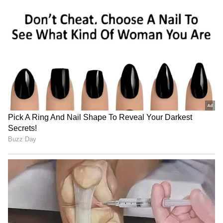
Related Articles
ಗರ್ಲ್‌ಫ್ರೆಂಡ್ ಜೊತೆ ಪತಿಯ ತಿರುಪತಿ ಭೇಟಿಗೆ
ಪ್ರತಿಕ್ರಿಯಿಸಿದ ಜಯಂ ರವಿ ಪತ್ನಿ ಹೇಳಿದ್ದೇನು?
ರಾಜೇಗೌಡ ಗೆದ್ದಾಗ ಅಂದು ಬಿಜೆಪಿ ಸರ್ಕಾರ ಇತ್ತು, ಈಗ
ನೀವಿರುವಾಗ್ಲೇ ಜೀವರಾಜ್ ಗೆದ್ರಲ್ಲ, ಹಾಗಾದ್ರೆ ವೋಟ್
ಚೋರಿ ಮಾಡಿದ್ಯಾರು? ಸಿಎಂಗೆ ಸಿಟಿ ರವಿ ಪ್ರಶ್ನೆ
3
4