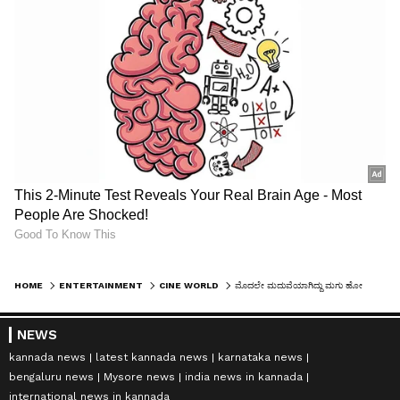
HOME
ENTERTAINMENT
CINE WORLD
ಮೊದಲೇ ಮದುವೆಯಾಗಿದ್ದು ಮಗು ಹೋಯ್ತು, ಈಗ ನಾನು ಬೇರೆ ಮನೆ ಮುರಿದಿಲ್ಲ: ACTOR RAVI MOHAN ಪ್ರೇಯಸಿ ಕೆನಿಷಾ
NEWS
kannada news
latest kannada news
karnataka news
bengaluru news
Mysore news
india news in kannada
international news in kannada