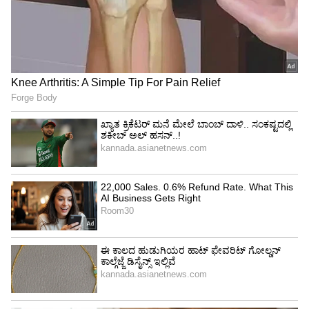
Image Credit :
Kenishaa Instagram
ಬಾರ್‌ನಲ್ಲಿ ಹಾಡುತ್ತಿದ್ದೆ
ಫಸ್ಟ್‌ ನನ್ನ ತಾಯಿ ಹೋದರು. ಅದಾಗಿ ನಾಲ್ಕು ವರ್ಷ ಆದ್ಮೇಲೆ,
ಅಪ್ಪ ಹೋದರು. ಸುಮಾರು ಹತ್ತು ವರ್ಷಗಳ ಕಾಲ
ಒಬ್ಬಂಟಿಯಾಗಿದ್ದೆ. ಅನೇಕರು ನನ್ನ ಹಳೇ ಜೀವನವನ್ನು
ಕೆದಕುತ್ತಿದ್ದಾರೆ. ಬಾರ್‌ನಲ್ಲಿ ಒಂದು ರಾತ್ರಿಗೆ ಹಾಡಿಗೆ 500
ರೂಪಾಯಿ ಗಳಿಸುತ್ತಿದ್ದೆ. ಇಂದು, ನಾನು ಅದಕ್ಕಿಂತ ಹೆಚ್ಚಾಗಿ
ದುಡಿಯುತ್ತೇನೆ. ಈಗ ಎಲ್ಲರೂ ನನ್ನನ್ನು ಗುರಿ ಮಾಡಿಕೊಂಡು,
ನನ್ನ ವೈಯಕ್ತಿಕ ವಿಷಯಗಳನ್ನು ತಿಳಿಯಲು ಬೆಂಗಳೂರಿಗೆ
ಪತ್ತೇದಾರಿಗಳನ್ನು ಕಳುಹಿಸಿದ್ದಾರೆ. ನಾನು ನನ್ನ ತಂದೆಯನ್ನು
ವೃದ್ಧಾಶ್ರಮದಲ್ಲಿ ಇರಿಸಿದ್ದೇನೆ ಎಂದು ಗಾಸಿಪ್‌ ಮಾಡಿದರು,
ಇದೆಲ್ಲ ಮಾನವೀಯತೆ ಇಲ್ಲ ಎಂದು ಹೇಳಿದ್ದಾರೆ.