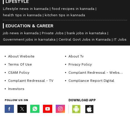
LIFESTYLE
Lifestyle news in kannada
food recipes in kannada
health tips in kannada
kitchen tips in kannada
EDUCATION & CAREER
job news in kannada
Private Jobs
bank jobs in karnataka
Government jobs in karnataka
Central Govt Jobs in Kannada
IT Jobs
About Website
About Tv
Terms Of Use
Privacy Policy
CSAM Policy
Complaint Redressal - Website
Complaint Redressal - TV
Compliance Report Digital
Investors
FOLLOW US ON
DOWNLOAD APP
© Copyright 2026 Asianxt Digital Technologies Private Limited (Formerly
known as Asianet News Media & Entertainment Private Limited) | All Rights
Reserved