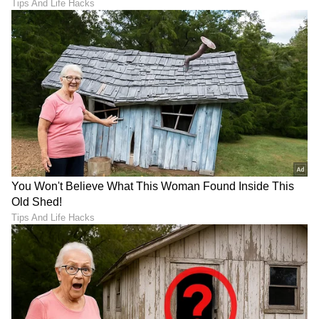
ಬಾಲಯ್ಯ ಜಾತಕದಲ್ಲಿದೆ ದೊಡ್ಡ
ಪವನ್ ಕಲ್ಯಾಣ್‌ರನ್ನು ನೋಡಿ
ಗಂಡಾಂತರ: ಭಾನುವಾರ ಆ
ಭಾವುಕರಾದ ಚಿರಂಜೀವಿ:
ಬಣ್ಣದ ಬಟ್ಟೆ ಮುಟ್ಟೋದೇ ಇಲ್ವಂತೆ!
‘ಮೆಗಾ158’ ಮುಹೂರ್ತದಲ್ಲಿ
ಏನಾಯ್ತು?
ಹಾಲಿವುಡ್‌ನಲ್ಲಿ ಮತ್ತೆ ಅರ್ನಾಲ್ಡ್
ಕಾವ್ಯಾ ಮಾರನ್-ಅನಿರುದ್ಧ್
ಆ್ಯಕ್ಷನ್: ‘ಕಿಂಗ್ ಕೋನಾನ್’ ಬಗ್ಗೆ
ರವಿಚಂದರ್ ಕಲ್ಯಾಣ ಫಿಕ್ಸ್.. ಸನ್‌