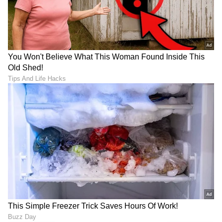
ಹೊರಬಿದ್ದ ರಹಸ್ಯವೇನು?
ರೈಸರ್ಸ್‌ ಹೈದರಾಬಾದ್ ಓನರ್-‌
ಮ್ಯೂಸಿಕ್ ಡೈರೆಕ್ಟರ್‌ 'ಏನಿಲ್ಲ'
LATEST VIDEOS
ಅಂದಿದ್ದು ಸುಳ್ಳು?
"ರಾಜಕೀಯ ಬೇಡ, ಸಿನಿಮಾನೇ ಪ್ರಾಣ":
ಕನಕೋತ್ಸವದಲ್ಲಿ ರಿಷಬ್ ಶೆಟ್ಟಿ | Rishab
Shetty speech | Suvarna News
ಶೇ.50 ರಿಂದ ಶೇ.18 ಕ್ಕೆ TAX ಇಳಿಕೆ: ಮೋದಿ-
ಟ್ರಂಪ್ ಐತಿಹಾಸಿಕ ಒಪ್ಪಂದ | India US
Trade Deal | Party Rounds