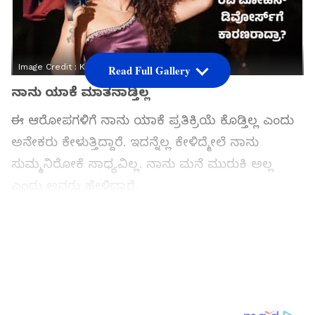
Image Credit :
Kenishaa Instagram
Read Full Gallery
ನಾನು ಯಾಕೆ ಮಾತನಾಡ್ತಿಲ್ಲ
ಈ ಆರೋಪಗಳಿಗೆ ನಾನು ಯಾಕೆ ಪ್ರತಿಕ್ರಿಯೆ ಕೊಡ್ತಿಲ್ಲ ಎಂದು
ಅನೇಕರು ಕೇಳುತ್ತಿದ್ದಾರೆ. ಇದನ್ನೆಲ್ಲ ಕೇಳಿದ್ಮೇಲೆ ನಾನು
ಸುಮ್ಮನಿರೋಕೆ ಸಾಧ್ಯವಿಲ್ಲ. ನಾನು ಮನೆ ಮುರುಕಿ ಅಲ್ಲ
ಎಂದು ಅವರು ಹೇಳಿದ್ದಾರೆ.
ಬಾಲ್ಯದಿಂದಲೂ ಎಷ್ಟುಕಷ್ಟಪಟ್ಟೆ ಎಂದು ಅವರು ಹೇಳಿದ್ದಾರೆ.
ಇನ್‌ಸ್ಟಾಗ್ರಾಮ್‌ನಲ್ಲಿ ಅವರೇ ಈ ವಿಡಿಯೋವನ್ನು
ಹಂಚಿಕೊಂಡಿದ್ದರು. ಆ ಬಳಿಕ ಇದನ್ನು ಡಿಲಿಟ್‌ ಮಾಡಿದ್ದರೂ
ಕೂಡ, ಸೋಶಿಯಲ್‌ ಮೀಡಿಯಾದಲ್ಲಿ ಮಾತ್ರ ವೈರಲ್‌ ಆಗ್ತಿದೆ.