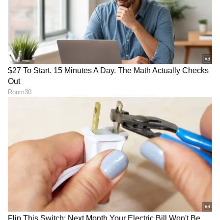
ಕುಟುಂಬವನ್ನೂ ಮುರಿದಿಲ್ಲ. ನನಗೆ ಅದರ ಅಗತ್ಯವೂ ಇಲ್ಲ. ಈ
ಸಂಬಂಧವನ್ನು ತಪ್ಪಾಗಿ ಅರ್ಥೈಸಿಕೊಳ್ಳುತ್ತಿರುವವರು ಜನರು”
ಎಂದು ಕೆನಿಷಾ ಹೇಳಿದ್ದಾರೆ.
LATEST VIDEOS
ಕನ್ನಡ ಸಿನಿಮಾ (
Kannada Cinema News
), ಟಿವಿ
ಕಾರ್ಯಕ್ರಮಗಳು (
Kannada TV Shows
), ಸೆಲೆಬ್ರಿಟಿ