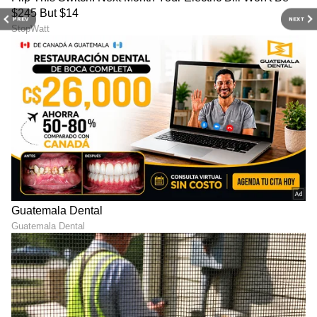
ಸುದ್ದಿಗಳು ಮತ್ತು ಇತ್ತೀಚಿನ ಸುದ್ದಿಗಳಿಗಾಗಿ ಏಷ್ಯಾನೆಟ್
PREV
NEXT
ಸುವರ್ಣ ನ್ಯೂಸ್‌ನಲ್ಲಿ ಮನರಂಜನಾ ವಿಭಾಗ ನೋಡಿ.
ಸಿನಿಮಾ ವಿಮರ್ಶೆಗಳು (
Kannada Movies Review
),
ತಾರೆಯರ ಸಂದರ್ಶನಗಳು, ಧಾರಾವಾಹಿ ಅಪ್‌ಡೇಟ್ಸ್‌,
ತೆರೆಮರೆಯ ಕಥೆಗಳು,
OTT ರಿಲೀಸ್‌
ಗಳ ಬಗ್ಗೆ
ಮಾಹಿತಿಯೂ ಇಲ್ಲಿದೆ.
ABOUT THE AUTHOR
Padmashree Bhat
PB
ಪದ್ಮಶ್ರೀ ಭಟ್. ವಿಜಯವಾಣಿ, ಒನ್ ಇಂಡಿಯಾ, ವಿಜಯ ಕರ್ನಾಟಕ
ಸಂಸ್ಥೆಗಳಲ್ಲಿ ಕೆಲಸ ಮಾಡಿದ್ದು, ಒಟ್ಟು ಎಂಟು ವರ್ಷಗಳಿಗೂ ಅಧಿಕ
ವೃತ್ತಿಜೀವನದ ಅನುಭವವಿದೆ.‌ ಸಿನಿಮಾ, ಟಿವಿ ಕ್ಷೇತ್ರದಲ್ಲಿ ಆಸಕ್ತಿ ಇದ್ದು,
ಈಗಾಗಲೇ ಸಾಕಷ್ಟು ಸುಪ್ರಸಿದ್ಧ ತಾರೆಯರ, ಸಾಧಕರ ಸಂದರ್ಶನ
ಮನರಂಜನಾ ಸುದ್ದಿ
ಮಾಡಿರುವೆ. ಅಷ್ಟೇ ಅಲ್ಲದೆ ಬ್ಯೂಟಿ, ಆರೋಗ್ಯ, ಧಾರ್ಮಿಕ
ಜಯಂ ರವಿ
ಸೆಲೆಬ್ರಿಟಿಗಳು
ತಮಿಳು
ಸಂಬಂಧಗಳು
ವಿಷಯಗಳನ್ನು ಬರೆಯೋದು ನಂಗಿಷ್ಟ. ಪುಸ್ತಕ ಓದುವುದು,
ಇನ್ನುಳಿದಂತೆ ಇತರರ ಸಂದರ್ಶನ ಕೇಳೋದು, ಪ್ರವಾಸ ನನ್ನ
ಹವ್ಯಾಸಗಳಲ್ಲೊಂದು. ಉತ್ತರ ಕನ್ನಡದ ಸಿರಸಿಯವಳು.