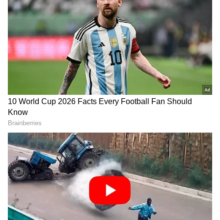
ಆಯ್ಕೆ ಮಾಡಿಕೊಳ್ಳಿ
2
7