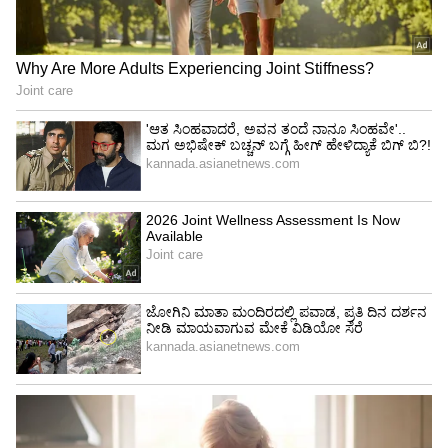
ತಮಾಷ
ರಣಬೀರ್ ಕಪೂರ್ ಮತ್ತು ದೀಪಿಕಾ ಪಡುಕೋಣೆ ನಟನೆಯ
ತಮಾಷ ಸಿನಿಮಾದ ಮೊದಲು ಆಫರ್ ಹೋಗಿದ್ದು ಅನುಷ್ಕಾ
ಶರ್ಮಾಗೆ. ಇಮ್ತಿಯಾಜ್ ಅಲಿ ಅವರ ತಮಾಷ ಸಿನಿಮಾದಲ್ಲಿ
ಅನುಷ್ಕಾ ಬದಲಿಗೆ ದೀಪಿಕಾ ಪಡುಕೋಣೆ ಕಾಣಿಸಿಕೊಂಡರು.
5
7