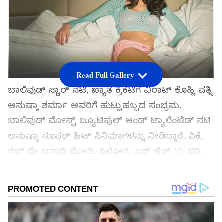
Read Full Gallery
ಬಾಲಿವುಡ್ ಸ್ಟಾರ್ ನಟಿ, ಖ್ಯಾತ ಕ್ರಿಕೆಟಿಗ ವಿರಾಟ್ ಕೊಹ್ಲಿ ಪತ್ನಿ
ಅನುಷ್ಕಾ ಶರ್ಮಾ ಅವರಿಗೆ ಹುಟ್ಟುಹಬ್ಬದ ಸಂಭ್ರಮ.
ಬಾಲಿವುಡ್ ಮೋಸ್ಟ್ ಬ್ಯೂಟಿಫುಲ್ ಆಂಡ್ ಟ್ಯಾಲೆಂಟೆಡ್ ನಟಿ
ಅನುಷ್ಕಾ ಸೂಪರ್ ಹಿಟ್ ಸಿನಿಮಾಗಳನ್ನು ನೀಡಿದ್ದಾರೆ. ಪಿಕೆ,
ರಬ್ ದೇ ಬನಾದಿ ಜೋಡಿ, ಫಿಲೋರಿ, ಎನ್ ಹೆಚ್ 10, ಪರಿ,
ಸಂಜು ಸೇರಿದಂತೆ ಅನೇಕ ಹಿಟ್ ಸಿನಿಮಾಗಳಲ್ಲಿ ನಟಿಸಿದ್ದಾರೆ.
ಸಮಗ್ರ ಸುದ್ದಿ ಮೂಲವನ್ನಾಗಿ asianet suvarna news ಅನ್ನು