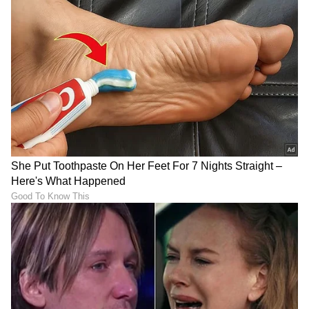
'ಆತ ಸಿಂಹವಾದರೆ, ಅವನ ತಂದೆ
ಯಾರಿಗೂ ಗೊತ್ತಿರದ ಯಶ್
ನಾನೂ ಸಿಂಹವೇ'.. ಮಗ
‘ಟಾಕ್ಸಿಕ್’ ಡೀಲ್: ಸಂಭಾವನೆ ಬಗ್ಗೆ
ಅಭಿಷೇಕ್ ಬಚ್ಚನ್ ಬಗ್ಗೆ ಹೀಗ್
ಬಯಲಾಯ್ತು ಶಾಕಿಂಗ್ ಮಾಹಿತಿ!
ಹೇಳಿದ್ಯಾಕೆ ಬಿಗ್ ಬಿ?!
‘ಟಾಕ್ಸಿಕ್’ಗಾಗಿ ರಾಧಿಕಾ ಪಂಡಿತ್
ಹಾಲಿವುಡ್ ಸ್ಟುಡಿಯೋದಲ್ಲಿ