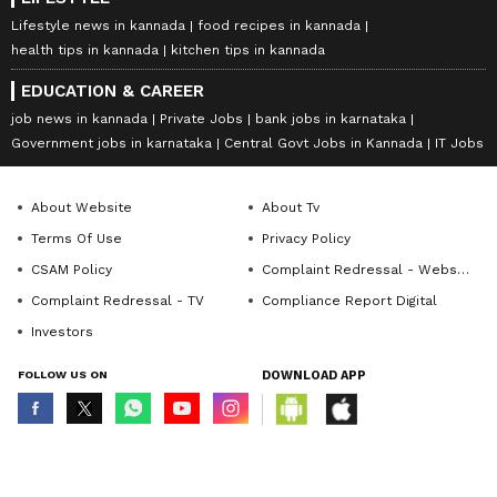
Lifestyle news in kannada
food recipes in kannada
health tips in kannada
kitchen tips in kannada
EDUCATION & CAREER
job news in kannada
Private Jobs
bank jobs in karnataka
Government jobs in karnataka
Central Govt Jobs in Kannada
IT Jobs
About Website
About Tv
Terms Of Use
Privacy Policy
CSAM Policy
Complaint Redressal - Website
Complaint Redressal - TV
Compliance Report Digital
Investors
FOLLOW US ON
DOWNLOAD APP
© Copyright 2026 Asianxt Digital Technologies Private Limited (Formerly
known as Asianet News Media & Entertainment Private Limited) | All Rights
Reserved