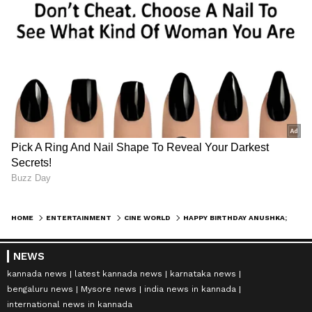
HOME
ENTERTAINMENT
CINE WORLD
HAPPY BIRTHDAY ANUSHKA; ಅನುಷ್ಕಾ ರಿಜೆಕ್ಟ್ ಮಾಡಿದ ಈ ಸಿನಿಮಾಗಳು ಸೂಪರ್ ಹಿಟ್
NEWS
kannada news
latest kannada news
karnataka news
bengaluru news
Mysore news
india news in kannada
international news in kannada