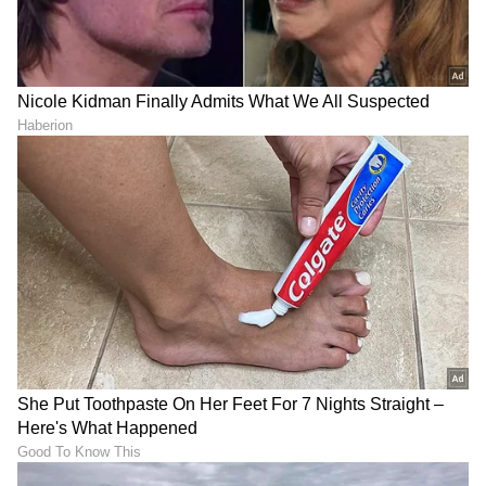
ಏನು ಮಾಡಿದ್ದಾರೆ? ಯಶ್
ಬೆಂಗಳೂರಿನ 'ಮೆಜೆಸ್ಟಿಕ್'
ಮಾತಿನಲ್ಲಿ ಬಯಲಾಯ್ತು ಅಸಲಿ
ಏರಿಯಾದ ಸೀಕ್ರೆಟ್ ಬಿಚ್ಚಿಟ್ಟ
ವಿಷಯ
ಯಶ್.. 'ಸ್ಟೇಡಿಯಂ' ಅಂದಿದ್ಯಾಕೆ?
LATEST VIDEOS
"ರಾಜಕೀಯ ಬೇಡ, ಸಿನಿಮಾನೇ ಪ್ರಾಣ":
ಕನಕೋತ್ಸವದಲ್ಲಿ ರಿಷಬ್ ಶೆಟ್ಟಿ | Rishab
Shetty speech | Suvarna News
ಶೇ.50 ರಿಂದ ಶೇ.18 ಕ್ಕೆ TAX ಇಳಿಕೆ: ಮೋದಿ-
ಟ್ರಂಪ್ ಐತಿಹಾಸಿಕ ಒಪ್ಪಂದ | India US
Trade Deal | Party Rounds