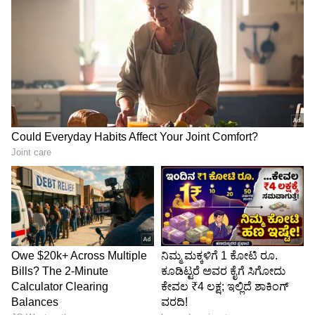
2 ಸ್ಟೇಟ್
ಅಲಿಯಾ ಭಟ್‌ಗೂ ಮೊದಲು ಈ ಸಿನಿಮಾದ ಆಫರ್
ಹೋಗಿದ್ದು ಅನುಷ್ಕಾ ಶರ್ಮಾ ಅವರಿಗೆ. ಆದರೆ ಅನುಷ್ಕಾ ಈ
ಸಿನಿಮಾದಲ್ಲಿ ನಟಿಸಲು ಹಿಂದೇಟು ಹಾಕಿದರು. ಬಳಿಕ
ಅಲಿಯಾ ಭಟ್ ನಟಿಸಿದರು. ಈ ಸಿನಿಮಾ ಕೂಡ ಸೂಪರ್
ಹಿಟ್ ಆಯಿತು.