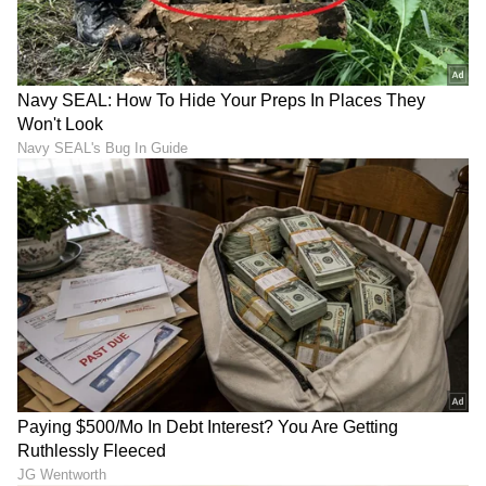
ಬಾರ್ ಬಾರ್ ದೇಖೋ
ಕತ್ರಿನಾ ಕೈಫ್ ಆಯ್ಕೆಯಾಗುವ ಮೊದಲು ಬಾರ್ ಬಾರ್
ದೇಖೋ ಚಿತ್ರಕ್ಕೆ ಅನುಷ್ಕಾ ಶರ್ಮಾ ಆಯ್ಕೆಯಾಗಿದ್ದರು. ಆದರೆ
ಈ ಸಿನಿಮಾದಲ್ಲೂ ನಟಿಸಲು ಹಿಂದೇಟು ಹಾಕಿದರು. ಈ
ಸಿನಿಮಾದಲ್ಲಿ ನಾಯಕನಾಗಿ ಸಿದ್ಧಾರ್ಥ್ ಮಲ್ಹೋತ್ರ
ಕಾಣಿಸಿಕೊಂಡಿದ್ದರು.
7
7