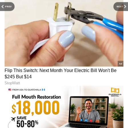
PREV
NEXT
3 ಇಡಿಯಟ್ಸ್
ಅನುಷ್ಕಾ ತಿರಸ್ಕರಿಸಿದ್ದ ಸಿನಿಮಾಗಳಲ್ಲಿ 3 ಇಡಿಯಟ್ಸ್ ಕೂಡ
ಒಂದು. ಪ್ರಿಯಾ ಪಾತ್ರಗೆ ಮೊದಲು ಆಯ್ಕೆಯಾಗಿದ್ದು ಅನುಷ್ಕಾ
ಶರ್ಮಾ. ಆದರೆ ಅನುಷ್ಕಾ ಈ ಸಿನಿಮಾದಲ್ಲಿ ನಟಿಸಲು ಗ್ರೀನ್
ಸಿಗ್ನಲ್ ನೀಡಿಲ್ಲ. ಆಮೀರ್ ಖಾನ್, ಮಾಧವನ್ ಮತ್ತು ಶರ್ಮ
ಜೋಷಿ ಅಭಿನಯದ ಸಿನಿಮಾ ದೊಡ್ಡ ಮಟ್ಟದಲ್ಲಿ ಯಶಸ್ಸು
ಕಂಡಿತ್ತು. ಅನುಷ್ಕಾ ಬದಲಿಗೆ ಈ ಸಿನಿಮಾದಲ್ಲಿ ಕರೀನಾ
ಕಪೂರ್ ಕಾಣಿಸಿಕೊಂಡರು.