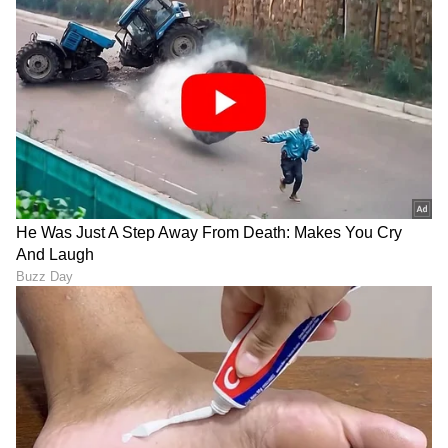
ABOUT THE AUTHOR
Shruiti G Krishna
SG
ಅನುಷ್ಕಾ ಶರ್ಮಾ
ಬಾಲಿವುಡ್
ಹುಟ್ಟುಹಬ್ಬ
ಕನ್ನಡ ಸಿನಿಮಾ (
Kannada Cinema News
), ಟಿವಿ
ಕಾರ್ಯಕ್ರಮಗಳು (
Kannada TV Shows
), ಸೆಲೆಬ್ರಿಟಿ
ಸುದ್ದಿಗಳು ಮತ್ತು ಇತ್ತೀಚಿನ ಸುದ್ದಿಗಳಿಗಾಗಿ ಏಷ್ಯಾನೆಟ್
ಸುವರ್ಣ ನ್ಯೂಸ್‌ನಲ್ಲಿ ಮನರಂಜನಾ ವಿಭಾಗ ನೋಡಿ.
ಸಿನಿಮಾ ವಿಮರ್ಶೆಗಳು (
Kannada Movies Review
),
ತಾರೆಯರ ಸಂದರ್ಶನಗಳು, ಧಾರಾವಾಹಿ ಅಪ್‌ಡೇಟ್ಸ್‌,
ತೆರೆಮರೆಯ ಕಥೆಗಳು,
OTT ರಿಲೀಸ್‌
ಗಳ ಬಗ್ಗೆ
ಮಾಹಿತಿಯೂ ಇಲ್ಲಿದೆ.