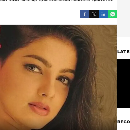
LATE
RECO