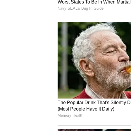
ಮತಾಂತರಗೊಂಡು ಅಬು ಸಲೇಂ ವರಿಸಿದ ಮೋನ
ಪೊಲೀಸರು ನಕಲಿ ಪಾಸ್​ ಪೋರ್ಟ್​ಗಳನ್ನು ಬಳ
ಸಲೇಂರನ್ನು ಬಂಧಿಸಿದ್ದರು. ಅವರನ್ನು 2005
ಶಿಕ್ಷೆಯ ನಂತರ, ಮೋನಿಕಾ 2007ರಲ್ಲಿ ಬಿ
4
7