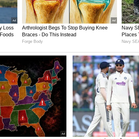
ನ್ನೊಬ್ಬ ನಟಿ ಮೋನಿಕಾ ಬೇಡಿ. ಆ ದಿನಗಳಲ್ಲಿ ಭೂಗತ ಪಾತಕಿ
 ಸಂಬಂಧ ಹಾಟ್ ಟಾಪಿಕ್ ಆಗಿತ್ತು. ಇಸ್ಲಾಂಗೆ