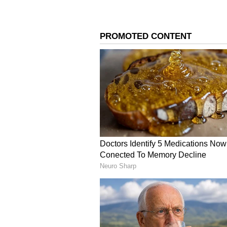
ಮಂದಾಕಿನಿ:
ದಾವೂದ್ ಇಬ್ರಾಹಿಂ ಜೊತೆಗಿನ ಅವರ ಫೋ
ವೃತ್ತಿಜೀವನವೇ ಕುಸಿಯಲು ಪ್ರಾರಂಭಿಸಿತು 
ನಟಿಗೆ ಭೂಗತಿ ಪಾತಕಿಯೊಂದಿಗೆ ನಂಟೆಂಬ ಸುದ್
3
7