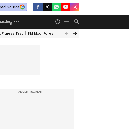
red Source
ಾಣಿಜ್ಯ
 Fitness Test
PM Modi Foreign Travel Expenditure
Valmiki Corporatio