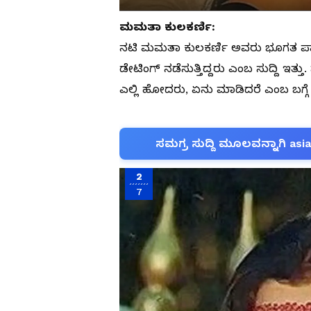
ಮಮತಾ ಕುಲಕರ್ಣಿ:
ನಟಿ ಮಮತಾ ಕುಲಕರ್ಣಿ ಅವರು ಭೂಗತ ಪಾ
ಡೇಟಿಂಗ್ ನಡೆಸುತ್ತಿದ್ದರು ಎಂಬ ಸುದ್ದಿ ಇತ
ಎಲ್ಲಿ ಹೋದರು, ಏನು ಮಾಡಿದರೆ ಎಂಬ ಬಗ್ಗೆ 
ಸಮಗ್ರ ಸುದ್ದಿ ಮೂಲವನ್ನಾಗಿ asi
2
7