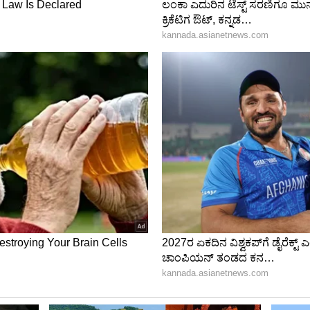
ಿಕಾರ ಬಾಳು ಆಮೇಲೆ ನರಕವಾಯಿತು. 2002ರಲ್ಲಿ ಲಿಸ್ಬನ್
ಸಿ ಪೋರ್ಚುಗಲ್​ಗೆ ಪ್ರವೇಶಿಸಿದ್ದಕ್ಕಾಗಿ ಮೋನಿಕಾ ಮತ್ತು ಅಬು
 ರಲ್ಲಿ ಭಾರತಕ್ಕೆ ಹಸ್ತಾಂತರಿಸಲಾಯಿತು. ಎರಡು ವರ್ಷಗಳ ಜೈಲು
ಡುಗಡೆಯಾದರು.