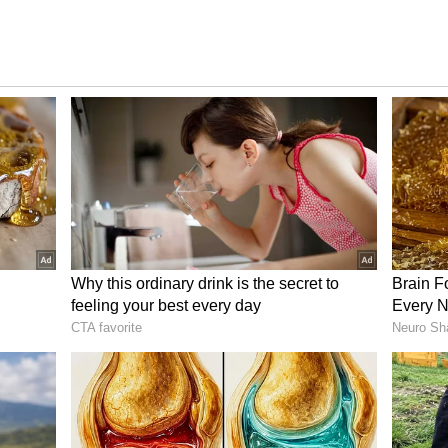
ಟೋವೊಂದು ವೈರಲ್ ಆದ ನಂತರ ನಟಿ ಮಂದಾಕಿನಿ
‘ರಾಮ್ ತೇರಿ ಗಂಗಾ ಮೈಲಿ’ ಚಿತ್ರದ ಮೂಲಕ ಹೆಸರು ಮಾಡಿದ್ದ
ದಿ ಹರಡುತ್ತಿದ್ದಂತೆ ವೃತ್ತಿ ಜೀವನವೇ ಹಾಳಾಯಿತು.