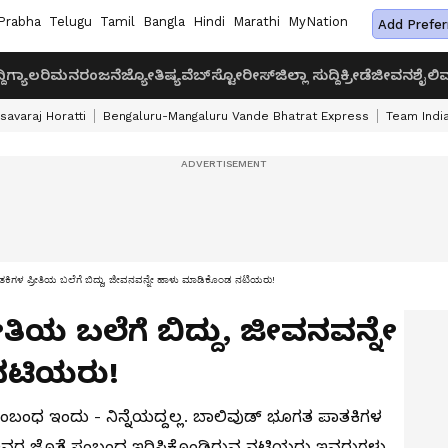
Prabha
Telugu
Tamil
Bangla
Hindi
Marathi
MyNation
Add Prefer
ದಿ
ಗ್ಯಾಲರಿ
ಮನರಂಜನೆ
ಜ್ಯೋತಿಷ್ಯ
ವೆಬ್‌ಸ್ಟೋರೀಸ್
ಜಿಲ್ಲಾ ಸುದ್ದಿ
ಕ್ರೀಡೆ
ಜೀವನಶೈಲಿ
ವ
savaraj Horatti
Bengaluru-Mangaluru Vande Bhatrat Express
Team India
ಕಿಗಳ ಪ್ರೀತಿಯ ಬಲೆಗೆ ಬಿದ್ದು, ಜೀವನವನ್ನೇ ಹಾಳು ಮಾಡಿಕೊಂಡ ನಟಿಯರು!
ಿಯ ಬಲೆಗೆ ಬಿದ್ದು, ಜೀವನವನ್ನೇ
ನಟಿಯರು!
ಬಂಧ ಇಂದು - ನಿನ್ನೆಯದ್ದಲ್ಲ. ಬಾಲಿವುಡ್​ ಭೂಗತ ಪಾತಕಿಗಳ
್ಡ್‌ ಅವರ ಜೊತೆ ಸಂಬಂಧ ಇರಿಸಿಕೊಂಡಿರುವ ನಟಿಯರು ಇವರುಗಳು.