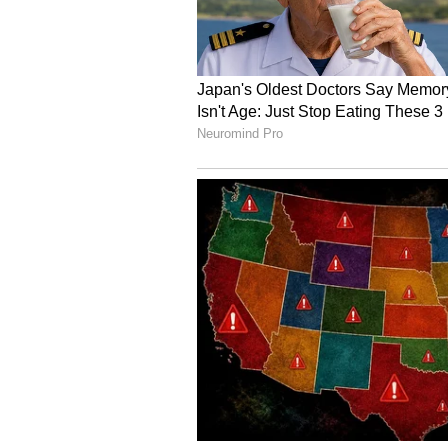
ಮೋನಿಕಾ ಬೇಡಿ:
ಭೂಗತ ಜಗತ್ತಿನ ಜೊತೆ ಸಂಬಂಧ ಹೊಂದಿದ್ದ ಇ
ಅಬು ಸಲೇಂ ಜೊತೆ ನಟಿ ಮೋನಿಕಾ ಬೇಡಿ ಅವರ