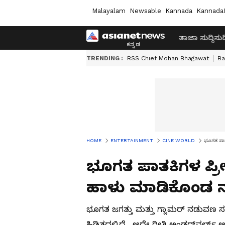
Malayalam
Newsable
Kannada
Kannada
ತಾಜಾ ಸುದ್ದಿ
ಸುದ್
TRENDING :
RSS Chief Mohan Bhagawat
Ba
HOME
ENTERTAINMENT
CINE WORLD
ಭೂಗತ ಪಾತ
ಭೂಗತ ಪಾತಕಿಗಳ ಪ್ರೀತ
ಹಾಳು ಮಾಡಿಕೊಂಡ 
ಭೂಗತ ಜಗತ್ತು ಮತ್ತು ಗ್ಲಾಮರ್ ನಡುವಣ ಸಂ
ಹಿಡಿತದಲ್ಲಿದೆ. ಅದೇ ರೀತಿ ಅಂಡರ್‌ವರ್ಲ