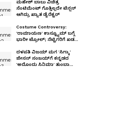
ಮಹೇಶ್ ಬಾಬು ವಿಚಿತ್ರ
ಸೆಂಟಿಮೆಂಟ್ ಗೊತ್ತಿಲ್ಲದೇ ಟೆನ್ಷನ್
ಆಗಿದ್ರು ಖ್ಯಾತ ಡೈರೆಕ್ಟರ್
Costume Controversy:
'ರಾಮಾಯಣ' ಕಾಸ್ಟ್ಯೂಮ್‌ ಬಗ್ಗೆ
ಭಾರೀ ಟ್ರೋಲ್; ನೆಟ್ಟಿಗರಿಗೆ ಖಡಕ್‌
ಡೋಸ್ ಕೊಟ್ಟ ವಸ್ತ್ರ-ವಿನ್ಯಾಸಕರು!
ದಳಪತಿ ವಿಜಯ್ ಮಗ 'ಸಿಗ್ಮಾ'
ಜೇಸನ್‌ ಸಂಜಯ್‌ಗೆ ಕನ್ನಡದ
'ಅದೊಂದು ಸಿನಿಮಾ' ತುಂಬಾ
ಇಷ್ಟವಂತೆ!