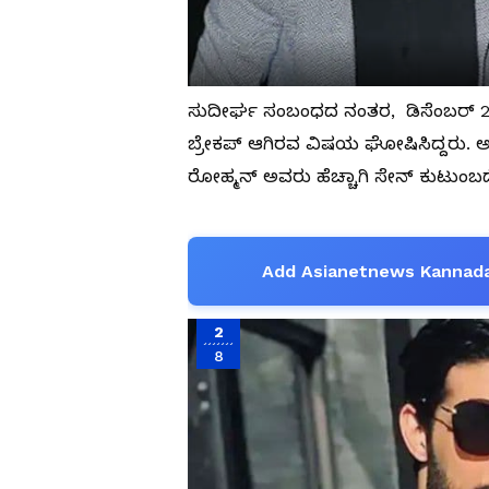
ಸುದೀರ್ಘ ಸಂಬಂಧದ ನಂತರ, ಡಿಸೆಂಬರ್ 2021
ಬ್ರೇಕಪ್‌ ಆಗಿರವ ವಿಷಯ ಘೋಷಿಸಿದ್ದರು. ಅ
ರೋಹ್ಮನ್ ಅವರು ಹೆಚ್ಚಾಗಿ ಸೇನ್ ಕುಟುಂಬ
Add Asianetnews Kannada
2
8