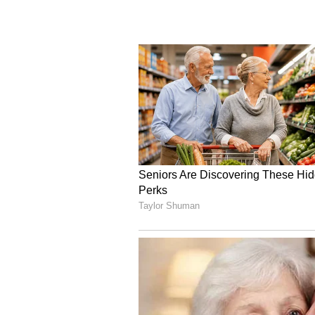
ವೀಡಿಯೋದಲ್ಲಿ, ರೋಹ್ಮನ್ ತನ್ನ ಪ್ರಚಾರ ಕರ್ತ
ಅದಲ್ಲದೆ, ಅವರು ಸಿನಿಮಾಕ್ಕೆ ಹೋಗಲು ಸಿದ್ಧ
ಇಬ್ಬರೂ ಮತ್ತೆ ಪರಸ್ಪರ ಡೇಟಿಂಗ್ ಮಾಡುತ್ತಿದ