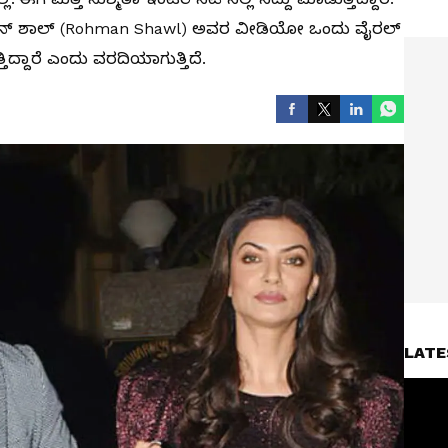
ಮನ್ ಶಾಲ್ (Rohman Shawl) ಅವರ ವೀಡಿಯೋ ಒಂದು ವೈರಲ್‌
್ತಿದ್ದಾರೆ ಎಂದು ವರದಿಯಾಗುತ್ತಿದೆ.
LATE