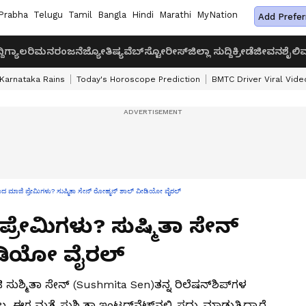
Prabha
Telugu
Tamil
Bangla
Hindi
Marathi
MyNation
Add Prefer
ದಿ
ಗ್ಯಾಲರಿ
ಮನರಂಜನೆ
ಜ್ಯೋತಿಷ್ಯ
ವೆಬ್‌ಸ್ಟೋರೀಸ್
ಜಿಲ್ಲಾ ಸುದ್ದಿ
ಕ್ರೀಡೆ
ಜೀವನಶೈಲಿ
ವ
Karnataka Rains
Today's Horoscope Prediction
BMTC Driver Viral Vide
ಾದ ಮಾಜಿ ಪ್ರೇಮಿಗಳು? ಸುಷ್ಮಿತಾ ಸೇನ್ ರೋಹ್ಮನ್ ಶಾಲ್ ವೀಡಿಯೋ ವೈರಲ್‌
್ರೇಮಿಗಳು? ಸುಷ್ಮಿತಾ ಸೇನ್
ಡಿಯೋ ವೈರಲ್‌
ುಶ್ಮಿತಾ ಸೇನ್‌ (Sushmita Sen)ತನ್ನ ರಿಲೆಷನ್‌ಶಿಪ್‌ಗಳ
 ಮತ್ತೆ ಸುಶ್ಮಿತಾ ಇಂಟರ್‌ನೆಟ್‌ನಲ್ಲಿ ಸದ್ದು ಮಾಡುತ್ತಿದ್ದಾರೆ.