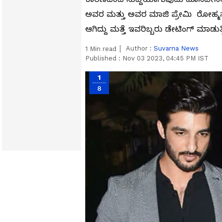
ಅವರ ಮತ್ತು ಅವರ ಮಾಜಿ ಪ್ರೇಮಿ ರೋಹ್
ಆಗಿದ್ದು ಮತ್ತೆ ಇವರಿಬ್ಬರು ಡೇಟಿಂಗ್‌ ಮಾಡುತ
Author :
Suvarna News
1
Min read
Published :
Nov 03 2023, 04:45 PM IST
1
8