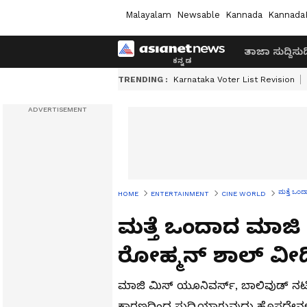
Malayalam
Newsable
Kannada
Kannada
ತಾಜಾ ಸುದ್ದಿ
ಸುದ್
TRENDING :
Karnataka Voter List Revision
ಮತ್ತೆ ಒಂದ
HOME
ENTERTAINMENT
CINE WORLD
ಮತ್ತೆ ಒಂದಾದ ಮಾಜಿ ಪ
ರೋಹ್ಮನ್ ಶಾಲ್ ವೀ
ಮಾಜಿ ಮಿಸ್ ಯೂನಿವರ್ಸ್‌, ಬಾಲಿವುಡ್ ನಟಿ ಸ
ಕಾರಣದಿಂದ ಸುದ್ದಿಯಾಗುವುದು ಹೊಸದೇನಲ್ಲ. ಈಗ