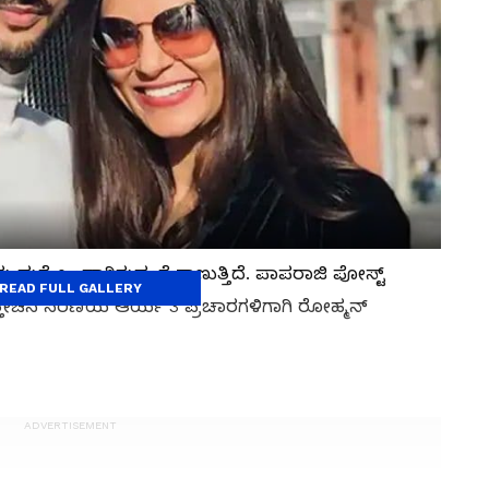
ು ಮತ್ತೆ ಒಂದಾಗಿರುವಂತೆ ಕಾಣುತ್ತಿದೆ. ಪಾಪರಾಜಿ ಪೋಸ್ಟ್
READ FULL GALLERY
್ತೀಚಿನ ಸರಣಿಯ ಆರ್ಯ 3 ಪ್ರಚಾರಗಳಿಗಾಗಿ ರೋಹ್ಮನ್