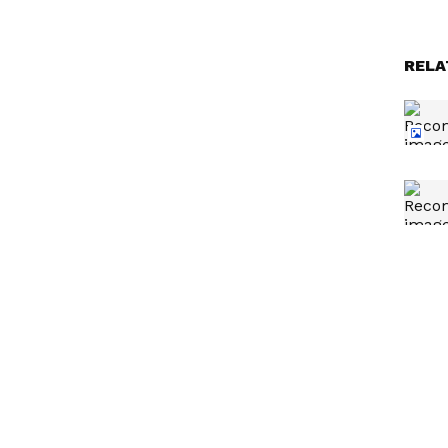
RELA
ತನ್ನ ಲ್ಯಾಂಬೋರ್ಗಿನಿ ಕಾರನ್ನು
ನಿಮ್ಮ
ಆಟೋ ಚಾಲಕನಿಗೆ ನೀಡಿ
ಆಟೋದಲ್ಲಿ ತೆರಳಿದ ಬೆಂಗಳೂರು
ಉದ್ಯಮಿ