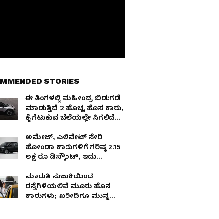
MMENDED STORIES
ಈ ತಿಂಗಳಲ್ಲಿ ಮಹೀಂದ್ರ ಬಿಡುಗಡೆ
ಮಾಡುತ್ತಿದೆ 2 ಹೊಚ್ಚ ಹೊಸ ಕಾರು,
ಕೈಗೆಟುಕುವ ಬೆಲೆಯಲ್ಲೇ ಸಿಗಲಿದೆ
ಇವಿ
ಅಮೇಜ್, ಎಲಿವೇಟ್ ಸೇರಿ
ಹೋಂಡಾ ಕಾರುಗಳಿಗೆ ಗರಿಷ್ಠ 2.15
ಲಕ್ಷ ರೂ ಡಿಸ್ಕೌಂಟ್, ಇದು
ಲಿಮಿಟೆಡ್ ಆಫರ್
ಮಾರುತಿ ಸುಜುಕಿಯಿಂದ
ರಸ್ತೆಗಿಳಿಯಲಿವೆ ಮೂರು ಹೊಸ
ಕಾರುಗಳು; ಖರೀದಿಗೂ ಮುನ್ನ
ಬೆಸ್ಟ್ ಫೀಚರ್ಸ್ ಚೆಕ್ ಮಾಡಿ!