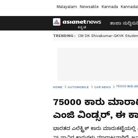
Malayalam
Newsable
Kannada
Kannada
ತಾಜಾ ಸುದ್ದಿ
ಸುದ್
TRENDING :
CM DK Shivakumar-GKVK Studen
75000 ಕಾರು ಮಾರ
HOME
AUTOMOBILE
CAR NEWS
75000 ಕಾರು ಮಾರ
ಎಂಜಿ ವಿಂಡ್ಸರ್, ಈ ಕಾ
ಭಾರತದ ಎಲೆಕ್ಟ್ರಿಕ್ ಕಾರು ಮಾರುಕಟ್ಟೆಯಲ್ಲ
75 ಸಾವಿರ ಕಾರುಗಳು ಮಾರಾಟವಾಗಿದೆ. ಜನ