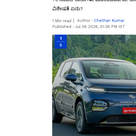
ವಿಶೇಷತೆ ಏನು?
Author :
Chethan Kumar
1
Min read
Published :
Jul 06 2026, 01:36 PM IST
1
5