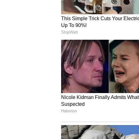
Image Credit :
Asianet News
ಮೊದಲ ಇಂಟಲಿಜೆನ್ಸ್ ಸಿಯುವಿ 
ಎಂಜಿ ವಿಂಡ್ಸರ್ ಎಲೆಕ್ಟ್ರಿಕ್ ಕಾರು ಭಾರತದ
ಐಷಾರಾಮಿತನ ಹಾಗೂ ಎಸ್‌ಯುವಿ ಕಾರಿನ ಗಘ
ಸೆಗ್ಮೆಂಟ್, ವಿನ್ಯಾಸ ದಲ್ಲಿ ಬಿ ಹಾಗೂ ವಿಶ
ಗುರುತಿಸಿಕೊಂಡಿದೆ.