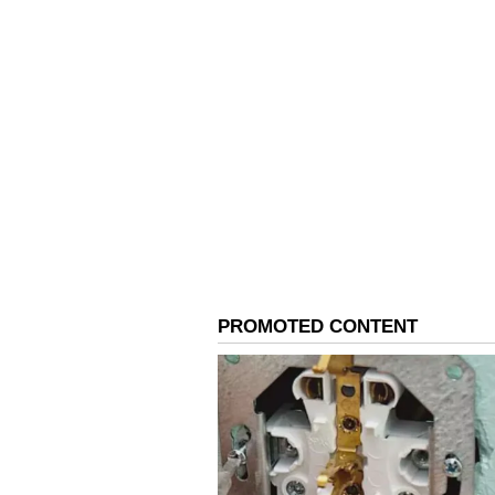
ಉತ್ತಮವಾಗಿದೆ.
4
5