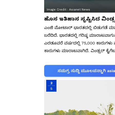
Image Credit :
Asianet News
ಹೊಸ ಇತಿಹಾಸ ಸೃಷ್ಟಿಸಿದ ವಿಂಡ್
ಎಂಜಿ ಮೋಟಾರ್ ಭಾರತದಲ್ಲಿ ಬಿಡುಗಡೆ ಮಾಡಿದ
ಬರೆದಿದೆ. ಭಾರತದಲ್ಲಿ ಗರಿಷ್ಠ ಮಾರಾಟವಾಗು
ಎರಡೂವರೆ ವರ್ಷದಲ್ಲಿ 75,000 ಕಾರುಗಳು
ಕಾರುಗಳು ಮಾರಾಟವಾಗಿದೆ. ವಿಂಡ್ಸರ್ ಕೈಗೆಟ
ಸಮಗ್ರ ಸುದ್ದಿ ಮೂಲವನ್ನಾಗಿ asi
2
5