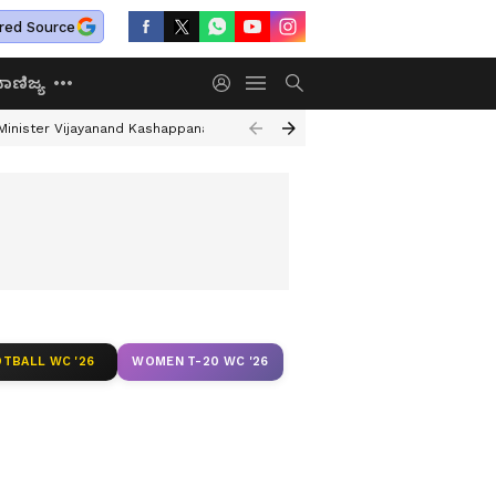
red Source
ಾಣಿಜ್ಯ
Minister Vijayanand Kashappanavar
Karnataka Drought Assessment
Be
TBALL WC '26
WOMEN T-20 WC '26