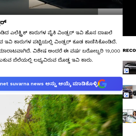
ಸರ್
 ಎಲೆಕ್ಟ್ರಿಕ್ ಕಾರುಗಳ ಪೈಕಿ ವಿಂಡ್ಸರ್ ಇವಿ ಹೊಸ ದಾಖಲೆ
ವ ಇವಿ ಕಾರುಗಳ ಪಟ್ಟಿಯಲ್ಲಿ ವಿಂಡ್ಸರ್ ಕೂಡ ಕಾಣಿಸಿಕೊಂಡಿದೆ.
RECO
 ಮಾರಾಟವಾಗಿದೆ. ವಿಶೇಷ ಅಂದರೆ ಈ ವರ್ಷ ಬರೋಬ್ಬರಿ 19,000
ುಕುವ ಬೆಲೆಯಲ್ಲಿ ಲಭ್ಯವಿರುವ ದೊಡ್ಡ ಇವಿ ಕಾರು.
anet suvarna news ಅನ್ನು ಆಯ್ಕೆ ಮಾಡಿಕೊಳ್ಳಿ