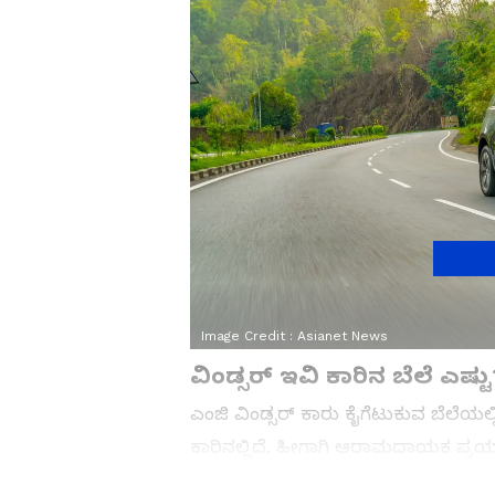
Image Credit :
Asianet News
ವಿಂಡ್ಸರ್ ಇವಿ ಕಾರಿನ ಬೆಲೆ ಎಷ್ಟು
ಎಂಜಿ ವಿಂಡ್ಸರ್ ಕಾರು ಕೈಗೆಟುಕುವ ಬೆಲೆಯಲ್
ಕಾರಿನಲ್ಲಿದೆ. ಹೀಗಾಗಿ ಆರಾಮದಾಯಕ ಪ್ರಯಾಣ
ರೂಪಾಯಿಯಿಂದ ಆರಂಭಗೊಳ್ಳುತ್ತಿದೆ. ದುಬಾರಿ