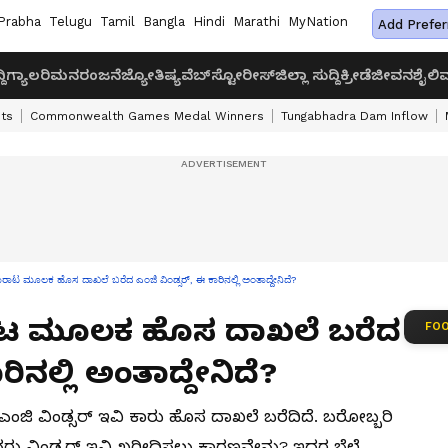
Prabha
Telugu
Tamil
Bangla
Hindi
Marathi
MyNation
Add Prefer
ದಿ
ಗ್ಯಾಲರಿ
ಮನರಂಜನೆ
ಜ್ಯೋತಿಷ್ಯ
ವೆಬ್‌ಸ್ಟೋರೀಸ್
ಜಿಲ್ಲಾ ಸುದ್ದಿ
ಕ್ರೀಡೆ
ಜೀವನಶೈಲಿ
ವ
ts
Commonwealth Games Medal Winners
Tungabhadra Dam Inflow
ಾಟ ಮೂಲಕ ಹೊಸ ದಾಖಲೆ ಬರೆದ ಎಂಜಿ ವಿಂಡ್ಸರ್, ಈ ಕಾರಿನಲ್ಲಿ ಅಂತಾದ್ದೇನಿದೆ?
ಾಟ ಮೂಲಕ ಹೊಸ ದಾಖಲೆ ಬರೆದ
FOO
ರಿನಲ್ಲಿ ಅಂತಾದ್ದೇನಿದೆ?
ಿ ಎಂಜಿ ವಿಂಡ್ಸರ್ ಇವಿ ಕಾರು ಹೊಸ ದಾಖಲೆ ಬರೆದಿದೆ. ಬರೋಬ್ಬರಿ
ರು ವಿಂಡ್ಸರ್ ಇವಿ ಖರೀದಿಸಲು ಕಾರಣವೇನು? ಇದರ ಬೆಲೆ,