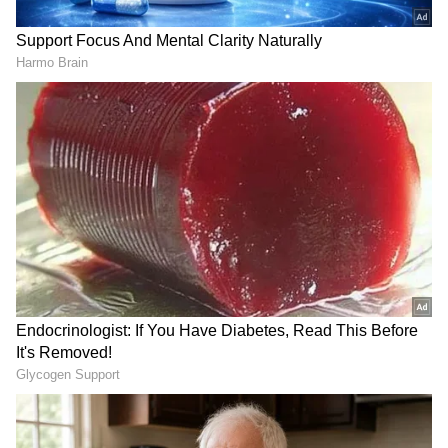
6
Image Credit :
X
ನಿರ್ಮಲಾ ಸೀತಾರಾಮನ್ ಅವರಿಗೆ ಎಸ್‌ಬಿಐ
ಅಧ್ಯಕ್ಷರಿಂದ ಚೆಕ್ ಹಸ್ತಾಂತರ
ಸೋಮವಾರದಂದು ನಡೆದ ಅಧಿಕೃತ ಕಾರ್ಯಕ್ರಮದಲ್ಲಿ
ಎಸ್‌ಬಿಐ ಅಧ್ಯಕ್ಷ ಸಿ.ಎಸ್. ಶೆಟ್ಟಿ ಅವರು 2025-26ರ
ಹಣಕಾಸು ವರ್ಷದ ₹8,813 ಕೋಟಿ ಮೊತ್ತದ ಡಿವಿಡೆಂಡ್ ಚೆಕ್
ಅನ್ನು ಕೇಂದ್ರ ಹಣಕಾಸು ಸಚಿವೆ ನಿರ್ಮಲಾ ಸೀತಾರಾಮನ್
ಅವರಿಗೆ ಹಸ್ತಾಂತರಿಸಿದರು. ಈ ಕುರಿತು ಕೇಂದ್ರ ಹಣಕಾಸು