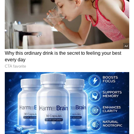
ಸಮಗ್ರ ಸುದ್ದಿ ಮೂಲವನ್ನಾಗಿ asianet suvarna news ಅನ್ನು
ಆಯ್ಕೆ ಮಾಡಿಕೊಳ್ಳಿ
2