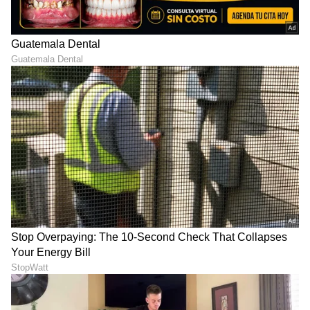
ಬ್ಯುಸಿನೆಸ್ ಕಟ್ಟಿದ ಮಹಿಳೆ!
ಆಟೋ ಹತ್ತಿದ್ರೆ 60 ರೂಪಾಯಿ
8 ವರ್ಷಗಳಿಂದ ಆಲ್ಕೋಹಾಲ್‌
ಖರ್ಚು; ಬೆಂಗಳೂರಿನ CA
ಮುಟ್ಟಿಲ್ಲ ಮದ್ಯದ ದೊರೆಯ ಮಗ
ಮಾಡಿದ್ರು ಈ ಕೆಲಸ, ತಿಂಗಳಿಗೆ
ಸಿದ್ಧಾರ್ಥ್‌ ಮಲ್ಯ !
1,560 ಉಳಿತಾಯ
LATEST VIDEOS
"ರಾಜಕೀಯ ಬೇಡ, ಸಿನಿಮಾನೇ ಪ್ರಾಣ":
ಕನಕೋತ್ಸವದಲ್ಲಿ ರಿಷಬ್ ಶೆಟ್ಟಿ | Rishab
Shetty speech | Suvarna News
ಶೇ.50 ರಿಂದ ಶೇ.18 ಕ್ಕೆ TAX ಇಳಿಕೆ: ಮೋದಿ-
ಟ್ರಂಪ್ ಐತಿಹಾಸಿಕ ಒಪ್ಪಂದ | India US