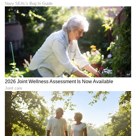
ABOUT THE AUTHOR
Santosh Naik
SN
ನಾನು ಏಷ್ಯಾನೆಟ್ ಸುವರ್ಣ ನ್ಯೂಸ್.ಕಾಂನಲ್ಲಿ ಮುಖ್ಯ
ಉಪಸಂಪಾದಕ. ಉತ್ತರ ಕನ್ನಡ ಜಿಲ್ಲೆಯ ಭಟ್ಕಳದವನು. 13
ವರ್ಷಗಳಿಂದಲೂ ಮಾಧ್ಯಮದಲ್ಲಿದ್ದೇನೆ. ಉಜಿರೆಯ ಎಸ್‌ಡಿಎಂ
ಕಾಲೇಜಿನಲ್ಲಿ ಪತ್ರಿಕೋದ್ಯಮ ಪದವಿ. ಹೊಸದಿಗಂತದ ಮೂಲಕ
ಬ್ಯಾಂಕ್
ಮಾಧ್ಯಮ ಜಗತ್ತಿಗೆ ಕಾಲಿಟ್ಟವನು. ಕ್ರೀಡಾ ವರದಿಯಲ್ಲಿ ಹೆಚ್ಚು ಆಸಕ್ತಿ.
ವ್ಯವಹಾರ
ವ್ಯಾಪಾರ ಸುದ್ದಿ
ನಿರ್ಮಲಾ ಸೀತಾರಾಮನ್
ಕೇಂದ್ರ ಸರ್ಕಾರ
ಆದರೆ, ಡಿಜಿಟಲ್ ಮಾಧ್ಯಮ ಎಲ್ಲ ವಿಷಯದಲ್ಲೂ ಪಳಗಿಸಿದೆ.
ವಿಜಯವಾಣಿ, ಸ್ಟಾರ್‌ ಸ್ಪೋರ್ಟ್ಸ್‌ನಲ್ಲಿ ಕೆಲಸ ಮಾಡಿದ್ದೇನೆ. ಓದು,
ಪ್ರವಾಸ ನೆಚ್ಚಿನ ಹವ್ಯಾಸ