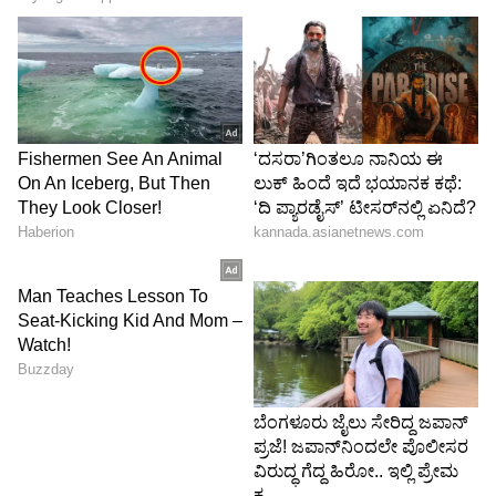
Image Credit :
Bloomberg.com
ಕಾರ್ಯಾಚರಣೆ ಲಾಭದಲ್ಲಿ ಏರಿಕೆ ಮತ್ತು ಆಸ್ತಿಗಳ ಮೇಲಿನ
ಆದಾಯದ ವಿವರ
ಹಣಕಾಸು ವರ್ಷ 2026 ರಲ್ಲಿ ಎಸ್‌ಬಿಐನ ಕಾರ್ಯಾಚರಣೆ
ಲಾಭವು (Operating Profit) ಶೇಕಡಾ 11.25 ರಷ್ಟು
ಏರಿಕೆಯಾಗಿ ₹1,23,015 ಕೋಟಿ ತಲುಪಿದೆ. ಇದೇ ಅವಧಿಯಲ್ಲಿ
ಬ್ಯಾಂಕಿನ ಆಸ್ತಿಗಳ ಮೇಲಿನ ಆದಾಯದ ಪ್ರಮಾಣ (Return
on Assets - ROA) ಶೇಕಡಾ 1.12 ರಷ್ಟಿದ್ದರೆ, ಈಕ್ವಿಟಿ
ಮೇಲಿನ ಆದಾಯದ ಪ್ರಮಾಣ (Return on Equity -
ROE) ಶೇಕಡಾ 18.57 ರಷ್ಟಾಗಿದೆ. ಇನ್ನುಳಿದಂತೆ, ನಿವ್ವಳ ಬಡ್ಡಿ