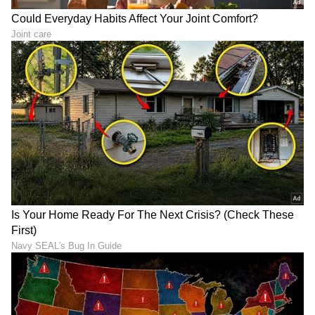
6
6
Image Credit :
Getty
ವಸೂಲಾಗದ ಸಾಲದ (NPA) ಪ್ರಮಾಣದಲ್ಲಿ ಭಾರಿ