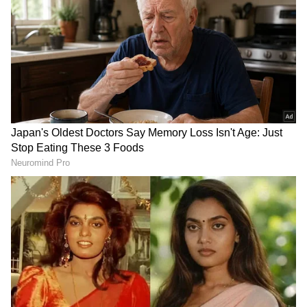
ಸಚಿವಾಲಯವು ತನ್ನ ಅಧಿಕೃತ 'X' (ಟ್ವಿಟರ್) ಖಾತೆಯಲ್ಲಿ
ಪೋಸ್ಟ್ ಮಾಡುವ ಮೂಲಕ ಮಾಹಿತಿ ಹಂಚಿಕೊಂಡಿದೆ.
ಭಾರತ ಸರ್ಕಾರವು ಎಸ್‌ಬಿಐ ಬ್ಯಾಂಕಿನಲ್ಲಿ ಶೇಕಡಾ 55 ರಷ್ಟು
ಪಾಲನ್ನು ಹೊಂದುವ ಮೂಲಕ ಅತ್ಯಂತ ದೊಡ್ಡ ಶೇರುದಾರ
ಸಂಸ್ಥೆಯಾಗಿದೆ.