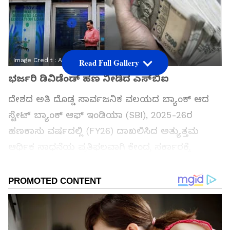
Image Credit :
Asianet News
Read Full Gallery
ಭರ್ಜರಿ ಡಿವಿಡೆಂಡ್‌ ಹಣ ನೀಡಿದ ಎಸ್‌ಬಿಐ
ದೇಶದ ಅತಿ ದೊಡ್ಡ ಸಾರ್ವಜನಿಕ ವಲಯದ ಬ್ಯಾಂಕ್ ಆದ
ಸ್ಟೇಟ್ ಬ್ಯಾಂಕ್ ಆಫ್ ಇಂಡಿಯಾ (SBI), 2025-26ರ
ಹಣಕಾಸು ವರ್ಷದಲ್ಲಿ (FY26) ದಾಖಲಿಸಿದ ಅತ್ಯುತ್ತಮ
ಆರ್ಥಿಕ ಸಾಧನೆಯ ಪ್ರತಿಫಲವಾಗಿ ಕೇಂದ್ರ ಸರ್ಕಾರಕ್ಕೆ
ಬರೋಬ್ಬರಿ 8,813 ಕೋಟಿ ರೂಪಾಯಿಗಳ ಭಾರಿ ಮೊತ್ತದ
ಲಾಭಾಂಶದ (Dividend) ಚೆಕ್ ಅನ್ನು ಹಸ್ತಾಂತರಿಸಿದೆ.
ಎಸ್‌ಬಿಐ ಮಂಡಳಿಯ ಅಧ್ಯಕ್ಷರಾದ (Chairman) ಸಿ.ಎಸ್.
ಶೆಟ್ಟಿ ಅವರು ಕೇಂದ್ರ ಹಣಕಾಸು ಸಚಿವೆ ನಿರ್ಮಲಾ
ಸೀತಾರಾಮನ್ ಅವರಿಗೆ ಈ ಚೆಕ್ ಅನ್ನು ಸಲ್ಲಿಸಿದ್ದಾರೆ.