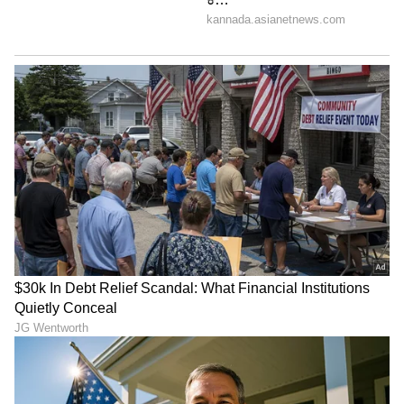
ಆದಾಯವು (Net Interest Income - NII) ಹಿಂದಿನ
ವರ್ಷಕ್ಕೆ ಹೋಲಿಸಿದರೆ ಶೇಕಡಾ 4.08 ರಷ್ಟು ಹೆಚ್ಚಳ ಕಂಡಿದೆ.
5
6
Image Credit :
Groww
ಇಡೀ ಬ್ಯಾಂಕಿನ ನಿವ್ವಳ ಬಡ್ಡಿ ಮಾರ್ಜಿನ್ ಮತ್ತು ₹109
ಟ್ರಿಲಿಯನ್ ದಾಟಿದ ವ್ಯವಹಾರ!
ಇಡೀ ವರ್ಷದ ಅವಧಿಗೆ ಒಟ್ಟು ಬ್ಯಾಂಕಿನ ನಿವ್ವಳ ಬಡ್ಡಿ
ಮಾರ್ಜಿನ್ (Whole Bank NIM) ಶೇಕಡಾ 2.91 ರಷ್ಟಿದ್ದರೆ,