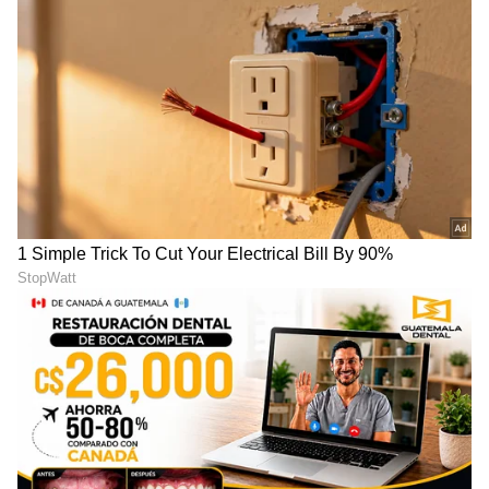
DOWNLOAD APP
RECOMMENDED STORIES
ಸಾಲ ವಸೂಲಾತಿ ನಿಯಮಗಳನ್ನು
Life-Changing Success
ಬಿಗಿಗೊಳಿಸಿದ ಆರ್‌ಬಿಐ; ನೂತನ
Stories: ಮಗಳಿಗಾಗಿ 5 ಲಕ್ಷದ
ಮಾರ್ಗದರ್ಶಿ ಸೂತ್ರ ಪ್ರಕಟ
ಕೆಲಸಬಿಟ್ಟ ಟೆಕ್ಕಿ; ಕಟ್ ಮಾಡಿದ್ರೆ,
ವರ್ಷದೊಳಗೆ 50 ಲಕ್ಷ ಮೌಲ್ಯದ