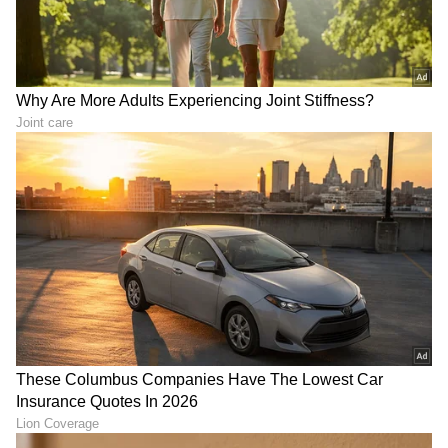
ವ್ಯವಹಾರ (
business ideas in kannada
) ,
ಬ್ಯಾಂಕಿಂಗ್ (
Banking News
), ಹಣಕಾಸು, ಭಾರತೀಯ
ಆರ್ಥಿಕತೆ, ಜಾಗತಿಕ ಮಾರುಕಟ್ಟೆ,
ಷೇರು ಮಾರುಕಟ್ಟೆ
,
ಹೂಡಿಕೆ ಸೇರಿದಂತೆ ಇನ್ನಿತರ ಮತ್ತು ಇತ್ತೀಚಿನ ಹಣಕಾಸಿನ
ಸುದ್ದಿಗಳನ್ನು ಏಷ್ಯಾನೆಟ್ ಸುವರ್ಣ ನ್ಯೂಸ್‌ನಲ್ಲಿ ಓದಿರಿ.