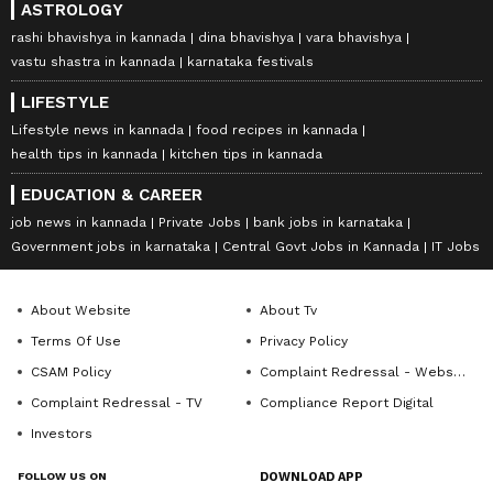
ASTROLOGY
rashi bhavishya in kannada
dina bhavishya
vara bhavishya
vastu shastra in kannada
karnataka festivals
LIFESTYLE
Lifestyle news in kannada
food recipes in kannada
health tips in kannada
kitchen tips in kannada
EDUCATION & CAREER
job news in kannada
Private Jobs
bank jobs in karnataka
Government jobs in karnataka
Central Govt Jobs in Kannada
IT Jobs
About Website
About Tv
Terms Of Use
Privacy Policy
CSAM Policy
Complaint Redressal - Website
Complaint Redressal - TV
Compliance Report Digital
Investors
FOLLOW US ON
DOWNLOAD APP