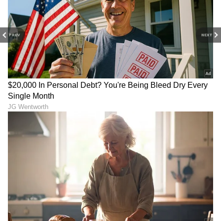
ದೇಶೀಯ ಮಾರುಕಟ್ಟೆಯ ಮಾರ್ಜಿನ್ (Domestic NIM)
ಶೇಕಡಾ 3.03 ರಷ್ಟಿತ್ತು. ಕೇವಲ ನಾಲ್ಕನೇ ತ್ರೈಮಾಸಿಕದ
PREV
NEXT
ಲೆಕ್ಕಾಚಾರದಲ್ಲಿ ಒಟ್ಟು ಬ್ಯಾಂಕ್ ಮಾರ್ಜಿನ್ ಶೇ.2.81 ಮತ್ತು
ದೇಶೀಯ ಮಾರ್ಜಿನ್ ಶೇ.2.93 ರಷ್ಟಾಗಿದೆ. ಇದೇ ಮೊದಲ
ಬಾರಿಗೆ ಎಸ್‌ಬಿಐನ ಒಟ್ಟಾರೆ ವ್ಯವಹಾರವು ₹109 ಟ್ರಿಲಿಯನ್
(ಲಕ್ಷ ಕೋಟಿ) ಗಡಿಯನ್ನು ದಾಟಿದೆ. ಇದರಲ್ಲಿ ಒಟ್ಟು
ಠೇವಣಿಗಳು (Total Deposits) ₹59.8 ಟ್ರಿಲಿಯನ್ ಆಗಿದ್ದರೆ,
ಸಾಲದ ವಿತರಣೆಯು (Advances) ₹49.3 ಟ್ರಿಲಿಯನ್
ಮುಟ್ಟಿದೆ. ಕೃಷಿ ವಲಯದ ಸಾಲದ ಪೋರ್ಟ್‌ಫೋಲಿಯೋ
ಕೂಡ ಈ ವರ್ಷ ₹4 ಟ್ರಿಲಿಯನ್ ಮಾರ್ಕ್ ದಾಟಿದೆ.