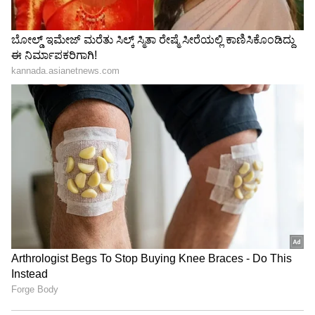
Related Articles
ಸ್ಟೇಟ್‌ ಬ್ಯಾಂಕ್‌ ಆಫ್‌ ಇಂಡಿಯಾ ಬಳಿ ಇದ್ದ ಕಂಪನಿಯ
ಎಲ್ಲಾ ಪಾಲು ಖರೀದಿ ಮಾಡಿದ ಮುಕೇಶ್‌ ಅಂಬಾನಿ!
ಎಸ್‌ಬಿಐ ಹೂಡಿಕೆದಾರರಿಗೆ ಲಾಟರಿ:ಪ್ರತಿ ಷೇರಿಗೆ ₹17.35
ಡಿವಿಡೆಂಡ್ ಘೋಷಣೆ; ರೆಕಾರ್ಡ್ ಡೇಟ್ ಯಾವಾಗ?
3
6