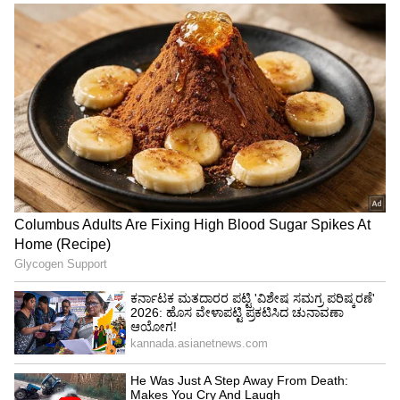
Image Credit :
StockPhoto
ಪ್ರತಿ ಶೇರಿಗೆ ₹17.35 ಲಾಭಾಂಶ; ಶೇ.12.88 ರಷ್ಟು
ದಾಖಲೆಯ ನಿವ್ವಳ ಲಾಭ!
ಕಳೆದ ಹಣಕಾಸು ವರ್ಷದಲ್ಲಿ ಎಸ್‌ಬಿಐ ಭಾರಿ ಆದಾಯ ಮತ್ತು
ವ್ಯವಹಾರದ ಪ್ರಗತಿಯನ್ನು ಕಂಡಿದೆ. ಮಾರ್ಚ್ 31, 2026 ಕ್ಕೆ
ಕೊನೆಗೊಂಡ ಹಣಕಾಸು ವರ್ಷಕ್ಕೆ ಬ್ಯಾಂಕಿನ ಕೇಂದ್ರ
ಮಂಡಳಿಯು ಪ್ರತಿ ಈಕ್ವಿಟಿ ಶೇರಿಗೆ 17.35 ರೂಪಾಯಿ
ಲಾಭಾಂಶವನ್ನು ಘೋಷಿಸಿತ್ತು. ಇಡೀ ವರ್ಷದಲ್ಲಿ ಬ್ಯಾಂಕ್
ಶೇಕಡಾ 12.88 ರಷ್ಟು ವಾರ್ಷಿಕ ಬೆಳವಣಿಗೆಯೊಂದಿಗೆ
ಬರೋಬ್ಬರಿ ₹80,032 ಕೋಟಿ ನಿವ್ವಳ ಲಾಭವನ್ನು (Net
Profit) ಗಳಿಸಿದೆ. ಕೇವಲ ನಾಲ್ಕನೇ ತ್ರೈಮಾಸಿಕದಲ್ಲೇ (Q4)