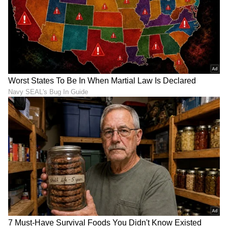
ಸುಧಾರಣೆ
ಆಸ್ತಿ ಗುಣಮಟ್ಟದ (Asset Quality) ರಂಗದಲ್ಲೂ ಎಸ್‌ಬಿಐ
ಭಾರಿ ಸುಧಾರಣೆ ಕಂಡಿದೆ. ಬ್ಯಾಂಕಿನ ಒಟ್ಟು ವಸೂಲಾಗದ
ಸಾಲದ ಅನುಪಾತವು (Gross NPA) ವಾರ್ಷಿಕವಾಗಿ 33
ಬೇಸಿಸ್ ಪಾಯಿಂಟ್‌ಗಳಷ್ಟು ಕುಸಿತ ಕಂಡು ಶೇಕಡಾ 1.49 ಕ್ಕೆ
ಇಳಿಕೆಯಾಗಿದೆ. ಹಾಗೆಯೇ ನಿವ್ವಳ ವಸೂಲಾಗದ ಸಾಲದ
ಅನುಪಾತವು (Net NPA) 8 ಬೇಸಿಸ್ ಪಾಯಿಂಟ್‌ಗಳಷ್ಟು
ಸುಧಾರಣೆಯಾಗಿ ಶೇಕಡಾ 0.39 ಕ್ಕೆ ತಲುಪಿದೆ. ಒಟ್ಟಾರೆಯಾಗಿ
ಹೇಳುವುದಾದರೆ, ಭಾರಿ ಲಾಭದಾಯಕತೆ, ಆಸ್ತಿ ಗುಣಮಟ್ಟದ
ಸುಧಾರಣೆ ಮತ್ತು ವ್ಯವಹಾರದ ಅಗಾಧ
ಬೆಳವಣಿಗೆಯಿಂದಾಗಿಯೇ ಸರ್ಕಾರಕ್ಕೆ ಇಷ್ಟೊಂದು ದೊಡ್ಡ
ಮೊತ್ತದ ಡಿವಿಡೆಂಡ್ ನೀಡಲು ಸಾಧ್ಯವಾಗಿದೆ.
LATEST VIDEOS