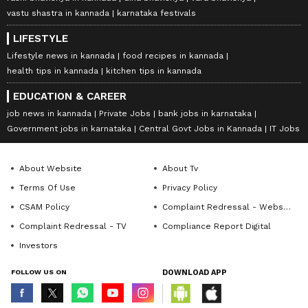
vastu shastra in kannada
karnataka festivals
LIFESTYLE
Lifestyle news in kannada
food recipes in kannada
health tips in kannada
kitchen tips in kannada
EDUCATION & CAREER
job news in kannada
Private Jobs
bank jobs in karnataka
Government jobs in karnataka
Central Govt Jobs in Kannada
IT Jobs
About Website
About Tv
Terms Of Use
Privacy Policy
CSAM Policy
Complaint Redressal - Website
Complaint Redressal - TV
Compliance Report Digital
Investors
FOLLOW US ON
DOWNLOAD APP