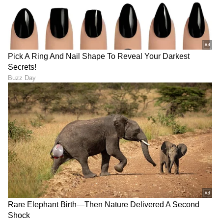
ಟ್ರಂಪ್ ಐತಿಹಾಸಿಕ ಒಪ್ಪಂದ | India US
Trade Deal | Party Rounds