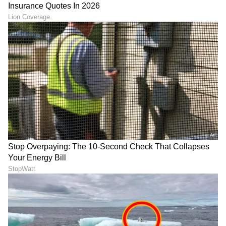
ವಿವೋ X ಸರಣಿ ಕಡೆ ಗಮನ ಹರಿಸಬಹುದು. ಇಲ್ಲ, ನನಗೆ
ಸ್ಪೀಡ್ ಮತ್ತು ಗೇಮಿಂಗ್ ಮುಖ್ಯ ಎನ್ನುವುದಾದರೆ ಐಕ್ಯೂ
ಸರಣಿ ಉತ್ತಮ. ಕಡಿಮೆ ಬಜೆಟ್‌ನಲ್ಲೂ ಉತ್ತಮ ಫೋನ್‌ಗಳು
ಈ ಸೇಲ್‌ನಲ್ಲಿವೆ.
LATEST VIDEOS