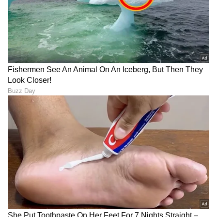
ವ್ಯವಹಾರ (
business ideas in kannada
) ,
ಬ್ಯಾಂಕಿಂಗ್ (
Banking News
), ಹಣಕಾಸು, ಭಾರತೀಯ
ಆರ್ಥಿಕತೆ, ಜಾಗತಿಕ ಮಾರುಕಟ್ಟೆ,
ಷೇರು ಮಾರುಕಟ್ಟೆ
,
ಹೂಡಿಕೆ ಸೇರಿದಂತೆ ಇನ್ನಿತರ ಮತ್ತು ಇತ್ತೀಚಿನ ಹಣಕಾಸಿನ
ಸುದ್ದಿಗಳನ್ನು ಏಷ್ಯಾನೆಟ್ ಸುವರ್ಣ ನ್ಯೂಸ್‌ನಲ್ಲಿ ಓದಿರಿ.
ABOUT THE AUTHOR