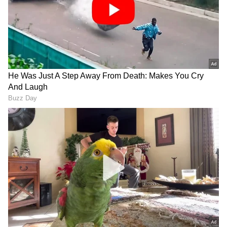
Image Credit :
Pixabay/Boris Kjaev
ಭರ್ಜರಿ ಬ್ಯಾಂಕ್ ಆಫರ್‌ಗಳು.. ಕ್ಯಾಶ್‌ಬ್ಯಾಕ್ ಧಮಾಕಾ
ಈ ಸೇಲ್‌ನಲ್ಲಿ ಕೇವಲ ಫೋನ್ ಬೆಲೆ ಅಷ್ಟೇ ಕಡಿಮೆಯಾಗಿಲ್ಲ,
ಹೆಚ್ಚುವರಿ ಪ್ರಯೋಜನಗಳೂ ಸಾಕಷ್ಟಿವೆ. ನೀವು ಕನಿಷ್ಠ ರೂ.
2,500ಕ್ಕಿಂತ ಹೆಚ್ಚು ಶಾಪಿಂಗ್ ಮಾಡಿದರೆ, ರೂ. 150 ಫ್ಲಾಟ್
ಕ್ಯಾಶ್‌ಬ್ಯಾಕ್ ಪಡೆಯಬಹುದು. ಒಂದು ವೇಳೆ ನೀವು HDFC
ಬ್ಯಾಂಕ್ ಕ್ರೆಡಿಟ್ ಕಾರ್ಡ್ ಬಳಸುತ್ತಿದ್ದರೆ, ನಿಮಗೆ ತಕ್ಷಣವೇ
10% ರಿಯಾಯಿತಿ ಸಿಗುತ್ತದೆ. ಇದು ಸುಲಭ EMI
ವಹಿವಾಟುಗಳಿಗೂ ಅನ್ವಯಿಸುತ್ತದೆ. ಇನ್ನು ಎಕ್ಸ್‌ಚೇಂಜ್
ಆಫರ್‌ಗಳು ಮತ್ತು ನೋ ಕಾಸ್ಟ್ ಇಎಂಐ ಸೌಲಭ್ಯಗಳು ಇದ್ದೇ
ಇವೆ.