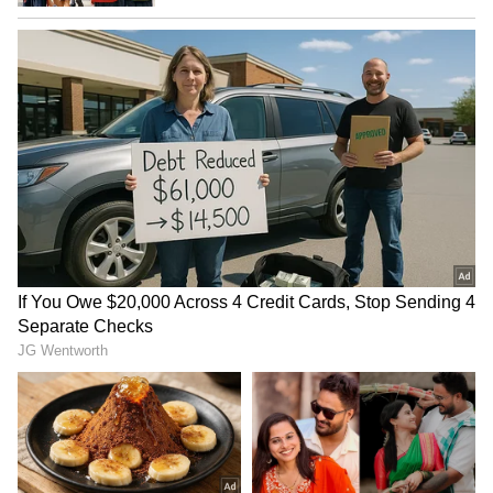
ಸುಮಾರು ಎರಡು ಲಕ್ಷ ಉತ್ಪನ್ನಗಳ ಮೇಲೆ ಎಕ್ಸ್‌ಕ್ಲೂಸಿವ್
ಕೂಪನ್‌ಗಳು ಲಭ್ಯವಿವೆ. ಒಂದು ವೇಳೆ ನೀವು ಅಮೆಜಾನ್ ಪೇ
ಐಸಿಐಸಿಐ ಬ್ಯಾಂಕ್ ಕ್ರೆಡಿಟ್ ಕಾರ್ಡ್ ಬಳಸಿದರೆ, ಅನಿಯಮಿತ
5% ಕ್ಯಾಶ್‌ಬ್ಯಾಕ್ ನಿಮ್ಮದಾಗುತ್ತದೆ. ಯುಪಿಐ ಪೇಮೆಂಟ್
ಮಾಡುವವರಿಗೆ ಡೈಮಂಡ್ಸ್ ರೂಪದಲ್ಲಿ ರಿವಾರ್ಡ್‌ಗಳನ್ನೂ
ನೀಡಲಾಗುತ್ತಿದೆ.