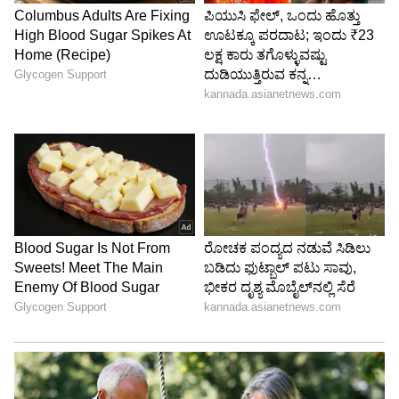
4
5
Image Credit :
Vivo
Amazon Great Summer Sale : ವಿವೋ ಫೋನ್‌ಗಳ
ಮೇಲೆ ಭಾರಿ ರಿಯಾಯಿತಿ
ಪ್ರೀಮಿಯಂ ಫೋಟೋಗ್ರಫಿ ಇಷ್ಟಪಡುವವರಿಗೆ ವಿವೋ
ಫೋನ್‌ಗಳು ಬೆಸ್ಟ್ ಆಯ್ಕೆ. ಅಮೆಜಾನ್ ಸಮ್ಮರ್ ಸೇಲ್‌ನಲ್ಲಿ
ಸೂಪರ್ ಆಫರ್‌ಗಳಿವೆ.
• Vivo X300 Ultra 5G: ಇದರ ಮೂಲ ಬೆಲೆ ರೂ.