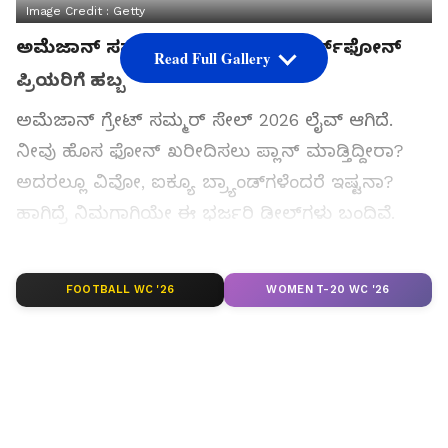
Image Credit :
Getty
ಅಮೆಜಾನ್ ಸಮ್ಮರ್ ಸೇಲ್ 2026.. ಸ್ಮಾರ್ಟ್‌ಫೋನ್
Read Full Gallery
ಪ್ರಿಯರಿಗೆ ಹಬ್ಬ
ಅಮೆಜಾನ್ ಗ್ರೇಟ್ ಸಮ್ಮರ್ ಸೇಲ್ 2026 ಲೈವ್ ಆಗಿದೆ.
ನೀವು ಹೊಸ ಫೋನ್ ಖರೀದಿಸಲು ಪ್ಲಾನ್ ಮಾಡ್ತಿದ್ದೀರಾ?
ಅದರಲ್ಲೂ ವಿವೋ, ಐಕ್ಯೂ ಬ್ರ್ಯಾಂಡ್‌ಗಳೆಂದರೆ ಇಷ್ಟನಾ?
ಹಾಗಿದ್ರೆ ನಿಮಗಾಗಿಯೇ ಈ ಭರ್ಜರಿ ಡೀಲ್‌ಗಳು ಬಂದಿವೆ.
ಪ್ರೀಮಿಯಂ ಮಾಡೆಲ್‌ಗಳಿಂದ ಹಿಡಿದು ಬಜೆಟ್
ಫೋನ್‌ಗಳವರೆಗೆ ಎಲ್ಲದರ ಮೇಲೂ ದೊಡ್ಡ ರಿಯಾಯಿತಿಗಳಿವೆ.
FOOTBALL WC '26
WOMEN T-20 WC '26
ಆ ಡೀಲ್‌ಗಳು ಯಾವುವು, ಎಷ್ಟು ಅಗ್ಗವಾಗಿ ಫೋನ್‌ಗಳು
ಸಿಗುತ್ತಿವೆ ಅನ್ನೋದನ್ನು ಇಲ್ಲಿ ನೋಡೋಣ.
ಸಮಗ್ರ ಸುದ್ದಿ ಮೂಲವನ್ನಾಗಿ asianet suvarna news ಅನ್ನು
ಆಯ್ಕೆ ಮಾಡಿಕೊಳ್ಳಿ