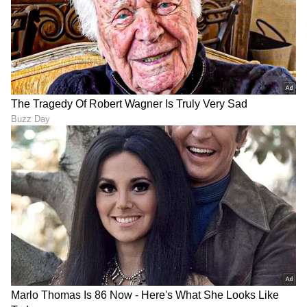
DOWNLOAD APP
RECOMMENDED STORIES
Bengaluru Airbound:
ಹೋಟೆಲ್ ಮಾಲೀಕರು,
ಬೆಂಗ್ಳೂರು ನೆರವಿಂದ ಆಂಧ್ರದಲ್ಲಿ
ಉದ್ಯಮಿಗಳಿಗೆ ಕೇಂದ್ರದ ಬಿಗ್
ಡ್ರೋನ್‌ ಡೆಲಿವರಿ ನೆಟ್‌ವರ್ಕ್‌!
ರಿಲೀಫ್; ವಾಣಿಜ್ಯ LPG