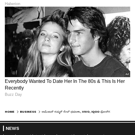
HOME
BUSINESS
ಅಮೆಜಾನ್ ಸಮ್ಮರ್ ಸೇಲ್ ಧಮಾಕಾ, VIVO, IQOO ಫೋನ್‌ಗಳ ಮೇಲೆ ರೂ. 40,000 ವರೆಗೆ ರಿಯಾಯಿತಿ!
NEWS