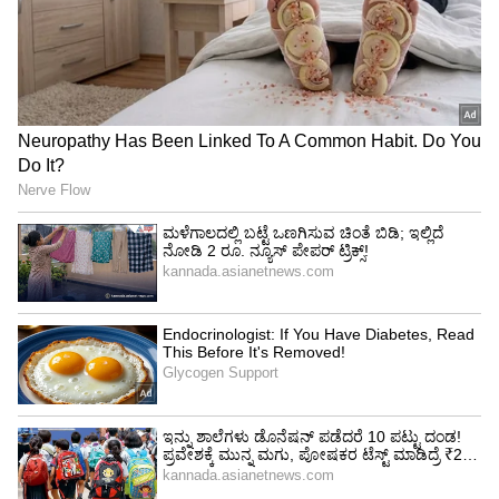
3
5
Image Credit :
Gemini
ಪ್ರೈಮ್ ಸದಸ್ಯರಿಗೆ ಸ್ಪೆಷಲ್ ಟ್ರೀಟ್
ಅಮೆಜಾನ್ ಪ್ರೈಮ್ ಸದಸ್ಯರ ಬಗ್ಗೆ ವಿಶೇಷವಾಗಿ
ಹೇಳಬೇಕಿಲ್ಲ. ಅವರಿಗೆ ರೂ. 2,500 ಮೇಲಿನ ಖರೀದಿಗೆ
ಬರೋಬ್ಬರಿ ರೂ. 250 ಕ್ಯಾಶ್‌ಬ್ಯಾಕ್ ಸಿಗುತ್ತದೆ. ಅಷ್ಟೇ ಅಲ್ಲದೆ,