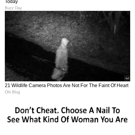
ಸಿಲಿಂಡರ್ ಪೂರೈಕೆ ನಿಯಮ
ಸಡಿಲಿಕೆ!
ವಿದೇಶ ಪ್ರಯಾಣ ಮಾಡುವವರಿಗೆ
500 ಮುಖಬೆಲೆ ನೋಟಿನ 1
ಕೇಂದ್ರದಿಂದ ಬಿಗ್ ಶಾಕ್!; 14
ಕೋಟಿ ರೂಪಾಯಿ ಎಷ್ಟು ಕೆಜಿ
ವರ್ಷಗಳ ಬಳಿಕ ಪಾಸ್‌ಪೋರ್ಟ್
ತೂಕವಿರುತ್ತದೆ? ಒಂದು ನೋಟು
ಶುಲ್ಕ ಭಾರಿ ಹೆಚ್ಚಳ!
ತೂಕ ಎಷ್ಟು?
LATEST VIDEOS
"ರಾಜಕೀಯ ಬೇಡ, ಸಿನಿಮಾನೇ ಪ್ರಾಣ":
ಕನಕೋತ್ಸವದಲ್ಲಿ ರಿಷಬ್ ಶೆಟ್ಟಿ | Rishab
Shetty speech | Suvarna News
ಶೇ.50 ರಿಂದ ಶೇ.18 ಕ್ಕೆ TAX ಇಳಿಕೆ: ಮೋದಿ-