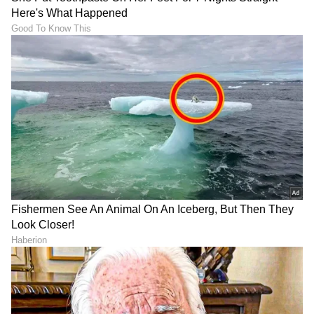
Sushma Hegde
SH
ಸುವರ್ಣ ನ್ಯೂಸ್ ಸುದ್ದಿ ಮಾಧ್ಯಮದ ಡಿಜಿಟಲ್ ವಿಭಾಗದಲ್ಲಿ ಕಳೆದ
ಮೂರು ವರ್ಷಗಳಿಂದ ಕೆಲಸ ಮಾಡುತ್ತಿದ್ದೇನೆ. ದೃಶ್ಯ ಮಾಧ್ಯಮ,
ಡಿಜಿಟಲ್‌ ಮಾಧ್ಯಮದಲ್ಲಿ 5 ವರ್ಷ ಕೆಲಸ ಮಾಡಿದ ಅನುಭವವಿದೆ.
SDM ಉಜಿರೆಯಲ್ಲಿ ಪತ್ರಿಕೋದ್ಯಮದ ಸ್ನಾತಕೋತ್ತರ ಪದವಿ.
ಅಮೆಜಾನ್
ಸುದ್ದಿಲೋಕದಲ್ಲಿ ರಾಜಕೀಯ, ದೇಶ, ಜ್ಯೋತಿಷ್ಯ, ಜೀವನಶೈಲಿ,
ವ್ಯವಹಾರ
ಗ್ಯಾಜೆಟ್‌ಗಳು
ವಾಣಿಜ್ಯ, ಕ್ರೈಂ ಸುದ್ದಿಗಳಲ್ಲಿ ಆಸಕ್ತಿ.