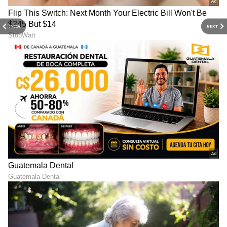
5
5
PREV
NEXT
Image Credit :
Getty
Amazon Great Summer Sale : ಐಕ್ಯೂ ಗೇಮಿಂಗ್
ಫೋನ್‌ಗಳ ಮೇಲೆ ಕ್ರೇಜಿ ಡೀಲ್ಸ್
ಗೇಮಿಂಗ್ ಇಷ್ಟಪಡುವ ಯುವ ಜನರಿಗಾಗಿ ಐಕ್ಯೂ ಸಖತ್
ಆಫರ್‌ಗಳನ್ನು ತಂದಿದೆ.
• iQOO 15: ಪವರ್‌ಫುಲ್ ಪರ್ಫಾರ್ಮೆನ್ಸ್ ನೀಡುವ ಈ
ಫೋನ್ ರೂ. 76,999 ರಿಂದ ರೂ. 66,999ಕ್ಕೆ ಇಳಿದಿದೆ.
• iQOO 15R: ರೂ. 53,999 ಇದ್ದ ಈ ಮಾಡೆಲ್ ಅನ್ನು ಈಗ