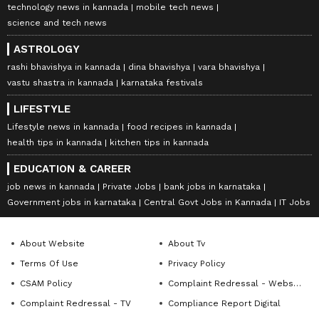
technology news in kannada
mobile tech news
science and tech news
ASTROLOGY
rashi bhavishya in kannada
dina bhavishya
vara bhavishya
vastu shastra in kannada
karnataka festivals
LIFESTYLE
Lifestyle news in kannada
food recipes in kannada
health tips in kannada
kitchen tips in kannada
EDUCATION & CAREER
job news in kannada
Private Jobs
bank jobs in karnataka
Government jobs in karnataka
Central Govt Jobs in Kannada
IT Jobs
About Website
About Tv
Terms Of Use
Privacy Policy
CSAM Policy
Complaint Redressal - Website
Complaint Redressal - TV
Compliance Report Digital