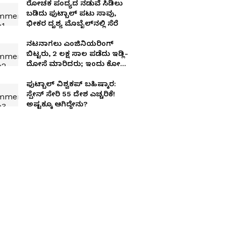
ರೋಚಕ ಪಂದ್ಯದ ನಡುವೆ ಸಿಡಿಲು
ಬಡಿದು ಫುಟ್ಬಾಲ್ ಪಟು ಸಾವು,
ಭೀಕರ ದೃಶ್ಯ ಮೊಬೈಲ್‌ನಲ್ಲಿ ಸೆರೆ
ನಟನಾಗಲು ಎಂಜಿನಿಯರಿಂಗ್
ಬಿಟ್ಟರು, 2 ಲಕ್ಷ ಸಾಲ ಪಡೆದು ಇಡ್ಲಿ-
ದೋಸೆ ಮಾರಿದರು; ಇಂದು ಕೋಟಿ
ಆದಾಯದ ‘ರಾಮೇಶ್ವರಂ ಕೆಫೆ’
ಮಾಲೀಕ
ಫುಟ್ಬಾಲ್‌ ವಿಶ್ವಕಪ್‌ ಬಹಿಷ್ಕಾರ:
ಸ್ಪೇನ್‌ ಸೇರಿ 55 ದೇಶ ಎಚ್ಚರಿಕೆ!
ಅಷ್ಟಕ್ಕೂ ಆಗಿದ್ದೇನು?