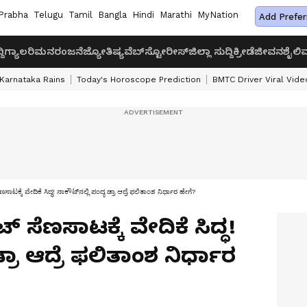
Prabha
Telugu
Tamil
Bangla
Hindi
Marathi
MyNation
Add Prefer
ದಿ
ಗ್ಯಾಲರಿ
ಮನರಂಜನೆ
ಜ್ಯೋತಿಷ್ಯ
ವೆಬ್‌ಸ್ಟೋರೀಸ್
ಜಿಲ್ಲಾ ಸುದ್ದಿ
ಕ್ರೀಡೆ
ಜೀವನಶೈಲಿ
ವ
Karnataka Rains
Today's Horoscope Prediction
BMTC Driver Viral Vide
ಣಸಾಟಕ್ಕೆ ವೇದಿಕೆ ಸಿದ್ಧ! ನಾಕೌಟ್‌ನಲ್ಲಿ ಪಂದ್ಯ ಡ್ರಾ ಆದ್ರೆ ಫಲಿತಾಂಶ ನಿರ್ಧಾರ ಹೇಗೆ?
‌ ಸೆಣಸಾಟಕ್ಕೆ ವೇದಿಕೆ ಸಿದ್ಧ!
್ರಾ ಆದ್ರೆ ಫಲಿತಾಂಶ ನಿರ್ಧಾರ