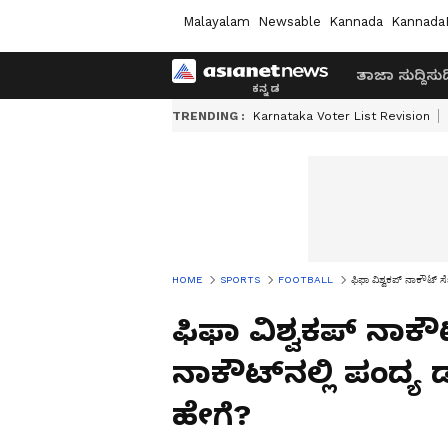
Malayalam
Newsable
Kannada
Kannada
ತಾಜಾ ಸುದ್ದಿ
ಸುದ್
TRENDING :
Karnataka Voter List Revision
HOME
SPORTS
FOOTBALL
ಫಿಫಾ ವಿಶ್ವಕಪ್ ನಾಕೌಟ್‌ ಸೆ
ಫಿಫಾ ವಿಶ್ವಕಪ್ ನಾಕೌಟ್
ನಾಕೌಟ್‌ನಲ್ಲಿ ಪಂದ್ಯ ಡ
ಹೇಗೆ?