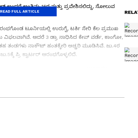
‌ ಫೈನಲ್‌ ಅಂದರೆ ಅಂತಿಮ-16ರ ಸುತ್ತು ಪ್ರವೇಶಿಸಲಿದ್ದು, ಸೋಲುವ
READ FULL ARTICLE
RELA
ಗೊಂಡ ಟೂರ್ನಿಯಲ್ಲಿ ಉರುಗ್ವೆ, ಟರ್ಕಿ ಸೇರಿ ಕೆಲ ಪ್ರಮುಖ
ು ವಿಫಲವಾಗಿವೆ. ಆದರೆ 3 ಡ್ರಾ ಸಾಧಿಸಿದ ಕೇಪ್‌ ವರ್ಡೆ, ಕಾಂಗೋ,
 ತಂಡಗಳು ನಾಕೌಟ್‌ ಹಂತಕ್ಕೇರಿ ಅಚ್ಚರಿ ಮೂಡಿಸಿವೆ. ಜು.4ರ
5ಕ್ಕೆ ಪ್ರಿ ಕ್ವಾರ್ಟರ್‌ ಆರಂಭಗೊಳ್ಳಲಿದೆ.
s News in Kannada
) ಕ್ಷಣಕ್ಷಣದ ಕನ್ನಡ ಸುದ್ದಿ
್ಣ ನ್ಯೂಸ್‌ ಫಾಲೋ ಮಾಡಿ.
IPL Live
ಸೇರಿದಂತೆ ಟೀಂ
t News in Kannada
), ವಿಶೇಷ ವರದಿಗಳು ಮತ್ತು
ಿ ನಿಮ್ಮ ಒಂದೇ ಕ್ಲಿಕ್‌ನಲ್ಲಿ ಲಭ್ಯ. ಏಷ್ಯಾನೆಟ್
ನ್‌ಲೋಡ್ ಮಾಡಿ ಹಾಗೂ ಎಲ್ಲಾ ಅಪ್‌ಡೇಟ್ ಗಳನ್ನು