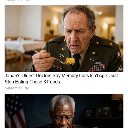
ಎಲ್ಲರನ್ನೂ ಬೆಚ್ಚಿ ಬೀಳಿಸಿತ್ತು. ಮೆಕ್‌ಡೋನಾಲ್ಡ್ ಕೇಂದ್ರದಲ್ಲಿ
ಆಹಾರ ಸವಿಯುತ್ತಿದ್ದ ಇತರ ಗ್ರಾಹಕರು, ಸಿಬ್ಬಂದಿಗಳು
ಆತಂಕಕ್ಕೆ ಒಳಗಾಗಿದ್ದರು. ಸಿಬ್ಬಂದಿಗಳು ಸೇರಿದಂತೆ ಹಲವರ
ಸಮ್ಮುಖದಲ್ಲೇ ಈ ಘಟನೆ ನಡೆದಿದೆ.
ಹೆಗ್ಗಣದ ಕಡಿತಕ್ಕೆ ಮೇಜರ್ ಪುತ್ರನ ಕಾಲಿಗೆ ಗಾಯವಾಗಿದೆ.
ತಕ್ಷಣವೇ ಸ್ಯಾವಿಯೋ ಹೆನ್ರಿಕೆಸ್ ಪುತ್ರನನ್ನ ಮಿಲಿಟರಿ ಆಸ್ಪತ್ಪೆಗೆ
ದಾಖಲಿಸಿದ್ದಾರೆ. ಭಾರಿ ಗಾತ್ರದ ಇಲಿ ಕಡಿತದಿಂದ ಆಗಿರುವ
RECOMMENDED STORIES
ಗಾಯಕ್ಕೆ ಚಿಕಿತ್ಸೆ ನೀಡಲಾಗಿದೆ. ಇದೇ ವೇಳೆ ರೇಬಿಸ್
ಲಸಿಕೆಯನ್ನು ನೀಡಲಾಗಿದೆ. ಸದ್ಯ ಬಾಲಕ
ಚೇತರಿಸಿಕೊಂಡಿದ್ದಾರೆ. ಆದರೆ ಈ ಘಟನೆಯನ್ನು ಇಷ್ಟಕ್ಕೆ
ಬಿಡಲು ಸ್ಯಾವಿ ಹೆನ್ರಿಕೆಸ್ ಸಿದ್ದರಿರಲಿಲ್ಲ.