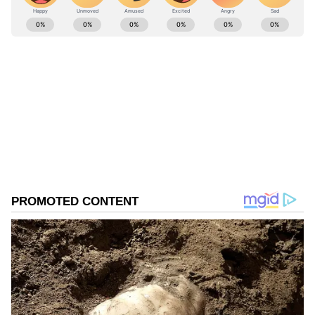
ABOUT THE AUTHOR
Suvarna News
SN
ಇಲಿ
ತೆಲಂಗಾಣ
ಪೊಲೀಸ್