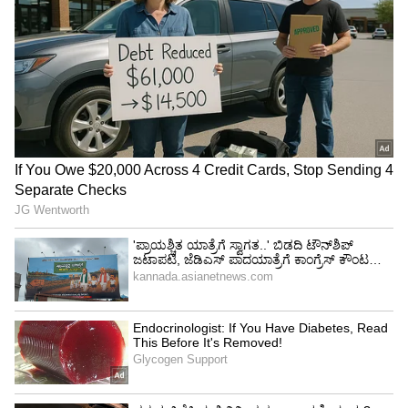
ಹರಡುವ ಸಾಧ್ಯತೆ ಅನ್ನೋ ಆತಂಕ ಹೆಚ್ಚಾಗಿದೆ. ಹೀಗಾಗಿ
ಗ್ರಾಹಕರು ಮೆಕ್‌ಡೋನಾಲ್ಡ್ ಕೇಂದ್ರದಿಂದ ದೂರ
ಉಳಿಯುತ್ತಿದ್ದಾರೆ. ಪಾರ್ಸೆಲ್, ಆನ್‌ಲೈನ್ ಆರ್ಡರ್ ಕೂಡ
ಕಡಿಮೆಯಾಗಿದೆ.