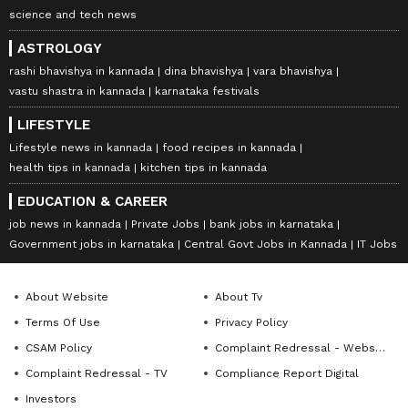
science and tech news
ASTROLOGY
rashi bhavishya in kannada
dina bhavishya
vara bhavishya
vastu shastra in kannada
karnataka festivals
LIFESTYLE
Lifestyle news in kannada
food recipes in kannada
health tips in kannada
kitchen tips in kannada
EDUCATION & CAREER
job news in kannada
Private Jobs
bank jobs in karnataka
Government jobs in karnataka
Central Govt Jobs in Kannada
IT Jobs
About Website
About Tv
Terms Of Use
Privacy Policy
CSAM Policy
Complaint Redressal - Website
Complaint Redressal - TV
Compliance Report Digital
Investors