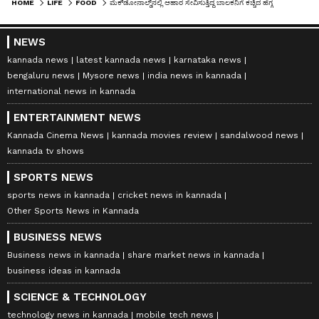
HOME
LIFE
FOOD
ಮೆಕ್‌ಡೋನಾಲ್ಡ್‌ನಲ್ಲಿ ಆಹಾರ ಸೇವಿಸುತ್ತಿದ್ದ ಬಾಲಕನಿಗೆ ಕಚ್ಚಿದ ಹೆಗ್ಗಣ, ದಾಖಲಾಯ್ತು ದೂರು!
NEWS
kannada news
latest kannada news
karnataka news
bengaluru news
Mysore news
india news in kannada
international news in kannada
ENTERTAINMENT NEWS
Kannada Cinema News
kannada movies review
sandalwood news
kannada tv shows
SPORTS NEWS
sports news in kannada
cricket news in kannada
Other Sports News in Kannada
BUSINESS NEWS
Business news in kannada
share market news in kannada
business ideas in kannada
SCIENCE & TECHNOLOGY
technology news in kannada
mobile tech news