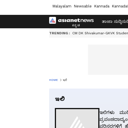
Malayalam
Newsable
Kannada
Kannada
ತಾಜಾ ಸುದ್ದಿ
ಸುದ್
TRENDING :
CM DK Shivakumar-GKVK Studen
HOME
ಇಲಿ
ಇಲಿ
ಇಲಿಗಳು ಮುರಿ
ಪ್ರಪಂಚದಾದ್
ಪರಿಸರಗಳಿಗೆ 