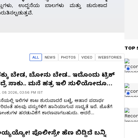
ಲುಗಳು, ಉದ್ದನೆಯ ಬಾಲಗಳು ಮತ್ತು ಚುರುಕಾದ
ುತಿಸಲ್ಪಡುತ್ತವೆ.
TOP 
ALL
NEWS
PHOTO
S
VIDEO
WEBSTORIES
ೆಕ್ಕು ಬೇಡ, ಬೋನು ಬೇಡ.. ಇದೊಂದು ಟ್ರಿಕ್‌
ದ್ರೆ ಸಾಕು.. ಮನೆ ಹತ್ರ ಇಲಿ ಸುಳಿಯೋದೂ
ಲ್ಲ
l 08 2026, 03:56 PM IST
ೆಯಲ್ಲಿ ಇಲಿಗಳ ಕಾಟ ಶುರುವಾದರೆ ಬಟ್ಟೆ, ಆಹಾರ ಪದಾರ್ಥ
ರಿದಂತೆ ಹಲವು ವಸ್ತುಗಳಿಗೆ ಹಾನಿಯಾಗುವ ಸಾಧ್ಯತೆ ಇದೆ. ಜೊತೆಗೆ
ೋಂಕುಗಳ ಹರಡುವಿಕೆಗೆ ಕಾರಣವಾಗಬಹುದು. ಆದರೆ
ಾಸಾಯನಿಕಗಳನ್ನು ಬಳಸುವ ಬದಲು ಕೆಲವು ಸರಳ ಮನೆಮದ್ದು
್ರಯತ್ನಿಸುವ ಮೂಲಕ ಇಲಿಗಳ ಕಾಟ ಕಡಿಮೆ ಮಾಡಬಹುದು.
ಯ್ಯಯ್ಯೋ! ಪೊಲೀಸ್ರೇ ಹೆಣ ಬಿದ್ದಿದೆ ಬನ್ನಿ