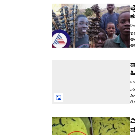
ಅಧ
ಫ
ಕ
De
ಇಲ
ಅಂ
ಅವ
ಪ
ಹ
ಬ
No
ಮನ
ತಿ
ರೋ
ಎಂ
ಹೇ
ವ
ಮ