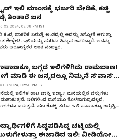
ಿಕಾರಿಗಳನ್ನು ಅಮಾನತುಗೊಳಿಸಲಾಗಿದೆ.
್ರೈಡ್ ಇಲಿ ಮಾಂಸಕ್ಕೆ ಭರ್ಜರಿ ಬೇಡಿಕೆ, ಕಚ್ಚಿ
ಚ್ಚಿ ತಿಂತಾರೆ ಜನ
c 02 2024, 02:36 PM IST
ಿ ಕಂಡ್ರೆ ವಾಕರಿಕೆ ಬರುತ್ತೆ ಅಂತದ್ರಲ್ಲಿ ಅದನ್ನು ತಿನ್ನೋಕೆ ಆಗುತ್ತಾ
ತ ಕೇಳ್ಬೇಡಿ. ಇಲಿಯನ್ನು ಹುರಿದು ತಿನ್ನುವ ಜನರಿದ್ದಾರೆ. ಅದನ್ನು
ರು ಆರೋಗ್ಯಕರ ಅಂತ ನಂಬ್ತಾರೆ.
ಾಷಾಣಕ್ಕೂ ಬಗ್ಗದ ಇಲಿಗಳಿಗಿದು ರಾಮಬಾಣ!
ೀಗೆ ಮಾಡಿ ಈ ಜನ್ಮದಲ್ಲೂ ನಿಮ್ಮನೆ ಸ'ವಾಸ'ಕ್ಕೆ
ರೊಲ್ಲ
v 03 2024, 02:56 PM IST
ೆಯಲ್ಲಿ ಇಲಿಗಳ ಕಾಟ ಜಾಸ್ತಿ ಇದ್ಯಾ? ಮನೆಯಲ್ಲಿನ ವಸ್ತುಗಳು
ಂದುಹಾಕುತ್ತವೆ. ಇಲಿಗಳಿಂದ ಮನೆಯೂ ಕೊಳಕಾಗುವುದಲ್ಲದೆ,
ಗಗಳೂ ಬರುತ್ತವೆ. ಹಣ ಕೊಟ್ಟ ತರುವ ಇಲಿ ಪಾಷಣಕ್ಕೂ ಜಗ್ಗುತ್ತಿಲ್ಲ
ದರೆ ಇಲ್ಲಿದೆ ಮನೆಮದ್ದು ಇದಕ್ಕೆ ಹಣ ಬೇಕಿಲ್ಲ. ಖರ್ಚಿಲ್ಲದೆ ಇಲಿಗಳನ್ನ
ಗೆ ಓಡಿಸುವುದು ಎಂಬುದನ್ನು ನಾವು ತಿಳಿಸುತ್ತೇವೆ.
ಿದ್ಯಾರ್ಥಿಗಳಿಗೆ ಸಿದ್ಧಪಡಿಸಿದ್ದ ಚಟ್ನಿಯಲ್ಲಿ
ುಳುಗೇಳುತ್ತಾ ಈಜಾಡಿದ ಇಲಿ: ವೀಡಿಯೋ