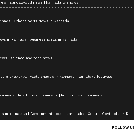
view
sandalwood news
kannada tv shows
annada
Other Sports News in Kannada
ews in kannada
business ideas in kannada
news
science and tech news
vara bhavishya
vastu shastra in kannada
karnataka festivals
 kannada
health tips in kannada
kitchen tips in kannada
bs in karnataka
Government jobs in karnataka
Central Govt Jobs in Kan
FOLLOW U