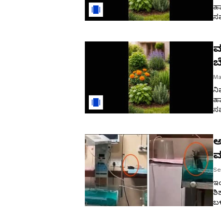
ಹಾ
ಸಮ
ಮತ
ಸ
ಮ
ಬ
Ma
ನಿ
ಹಾ
ಸಮ
ಮ
ಸಹ
ಅ
ಮ
Se
ಇಂ
ಶಿ
ಬಳ
ವ್