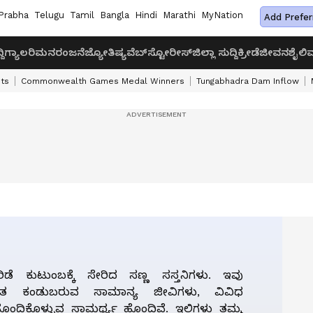
Prabha
Telugu
Tamil
Bangla
Hindi
Marathi
MyNation
Add Prefer
ದಿ
ಗ್ಯಾಲರಿ
ಮನರಂಜನೆ
ಜ್ಯೋತಿಷ್ಯ
ವೆಬ್‌ಸ್ಟೋರೀಸ್
ಜಿಲ್ಲಾ ಸುದ್ದಿ
ಕ್ರೀಡೆ
ಜೀವನಶೈಲಿ
ವ
ts
Commonwealth Games Medal Winners
Tungabhadra Dam Inflow
ಡೆ ಕುಟುಂಬಕ್ಕೆ ಸೇರಿದ ಸಣ್ಣ ಸಸ್ತನಿಗಳು. ಇವು
ಯಂತ ಕಂಡುಬರುವ ಸಾಮಾನ್ಯ ಜೀವಿಗಳು, ವಿವಿಧ
ಹೊಂದಿಕೊಳ್ಳುವ ಸಾಮರ್ಥ್ಯ ಹೊಂದಿವೆ. ಇಲಿಗಳು ತಮ್ಮ