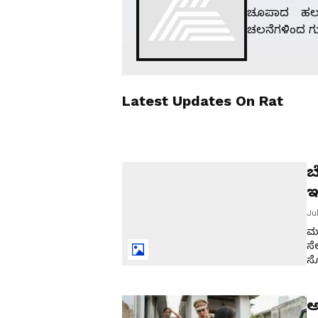
ಚೂಪಾದ ಹಲ್
ಚಲನೆಗಳಿಂದ ಗುರ
Latest Updates On
Rat
ಬ
ಇ
ಇ
Ju
ಮನ
ಸೇ
ಸ
ರ
ಪ
ಅ