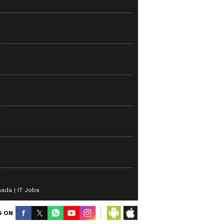
nada
IT Jobs
S ON