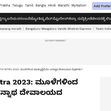
Prabha
Telugu
Tamil
Bangla
Hindi
Marathi
MyNation
Add Prefer
ದಿ
ಗ್ಯಾಲರಿ
ಮನರಂಜನೆ
ಜ್ಯೋತಿಷ್ಯ
ವೆಬ್‌ಸ್ಟೋರೀಸ್
ಜಿಲ್ಲಾ ಸುದ್ದಿ
ಕ್ರೀಡೆ
ಜೀವನಶೈಲಿ
ವ
savaraj Horatti
Bengaluru-Mangaluru Vande Bhatrat Express
Team India
 YATRA 2023: ಮೂಳೆಗಳಿಂದ ಮಾಡಲ್ಪಟ್ಟಿವೆಯೇ ಜಗನ್ನಾಥ ದೇವಾಲಯದ ವಿಗ್ರಹಗಳು?
atra 2023: ಮೂಳೆಗಳಿಂದ
ಜಗನ್ನಾಥ ದೇವಾಲಯದ