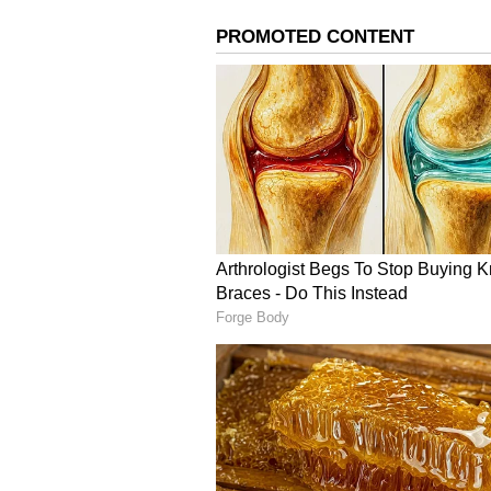
ತ್ಯಜಿಸಿರುವುದನ್ನು ರಾಜನು ನೋಡಿದನು. 
ಸಮಯದಲ್ಲಿ, ಶ್ರೀ ಕೃಷ್ಣನು ವಿಗ್ರಹಗಳನ್ನು ತ
ನೋಡಿದನು. ಎದ್ದ ನಂತರ ರಾಜನು ಸಮುದ್ರ 
ಮಾರ್ಪಟ್ಟಿದ್ದವು. ನಂತರ ರಾಜನು ಆ ಮ
ವಿಗ್ರಹಗಳನ್ನು ನಿರ್ಮಿಸಿದನು. ಸದ್ಯ ದೇವ
ಎಂದರೂ ಅದರೊಳಗೆ ಶ್ರೀ ಕೃಷ್ಣ, ಬಲರಾಮ ಮತ
ಜಗನ್ನಾಥನ ಹೃದಯ ಮಿಡಿಯುತ್ತಲೇ ಇರುತ್ತ
ದೇವತೆಗಳ ಬಣ್ಣ, ದೇಹದ ವೈಶಿಷ್ಟ್ಯ
ಜಗನ್ನಾಥ, ಬಲಭದ್ರ ಮತ್ತು ಸುಭದ್ರೆಯ ಬಣ್ಣಗ
ಮಾನವಶಾಸ್ತ್ರಜ್ಞರು ಈ ಬಣ್ಣಗಳನ್ನು ಮಾನವಕ
ನೀಗ್ರೋಯಿಡ್ಸ್, ಯುರೋಪಿಯನ್ನರು ಮತ್ತು ಮ
ಬಣ್ಣವು ವಿಕಿರಣವನ್ನು ಹೀರಿಕೊಳ್ಳುವ ಅತ್ಯುತ
ಬಣ್ಣವು ಕಲಬೆರಕೆಯಿಲ್ಲದ ಪ್ರಾಥಮಿಕ ಬಣ್ಣವಾ
ಬುಡಕಟ್ಟು ರೂಪದ ದೊಡ್ಡ ತಲೆಗಳಂತಿರುತ್ತದೆ
ವೃತ್ತಗಳಾಗಿದ್ದರೆ, ಸುಭದ್ರ ಮತ್ತು ಬಲಭದ್