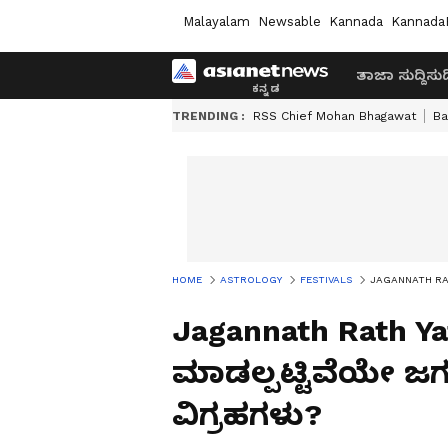
Malayalam
Newsable
Kannada
Kannada
ತಾಜಾ ಸುದ್ದಿ
ಸುದ್
TRENDING :
RSS Chief Mohan Bhagawat
Ba
HOME
ASTROLOGY
FESTIVALS
JAGANNATH RATH
Jagannath Rath Y
ಮಾಡಲ್ಪಟ್ಟಿವೆಯೇ 
ವಿಗ್ರಹಗಳು?