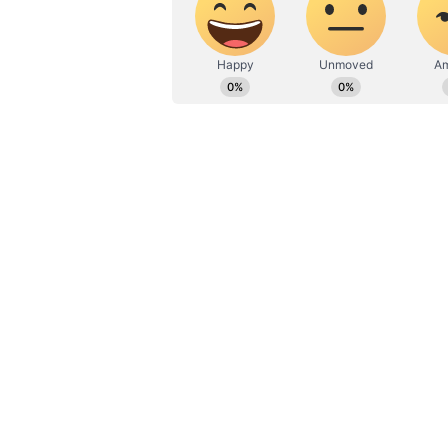
Weekly Horoscope: ಈ ರಾಶಿಗೆ ವೃತ್ತಿ
ಮರದೊಳಗೆ ಮೂಳೆಗಳಿವೆಯೇ?
ಧಾರ್ಮಿಕ ಗ್ರಂಥಗಳ ಪ್ರಕಾರ, ಒಮ್ಮೆ ಭಾರತದ ಪೂ
ಕನಸು ಬಿತ್ತು. ಕನಸಿನಲ್ಲಿ ಶ್ರೀ ಕೃಷ್ಣನು ತ
ಹಿಂದಿರುಗಿದುದನ್ನು ಅವನು ನೋಡಿದನು. ಶ್ರೀ ಕ
ಕನಸಿನಲ್ಲಿ ಬಲರಾಮ ಮತ್ತು ಸುಭದ್ರರನ್ನು ಕಂ