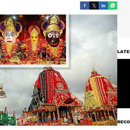
LATE
RECO