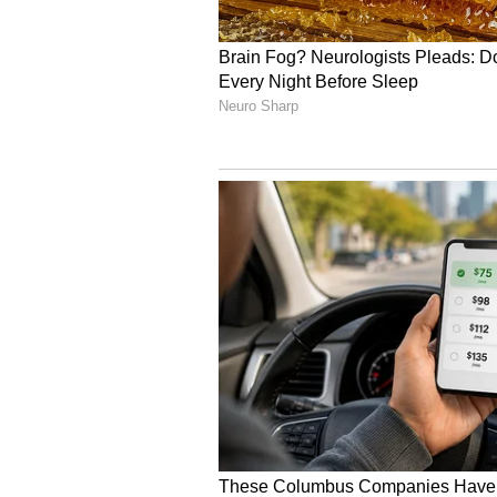
ಅರ್ಧವೃತ್ತಾಕಾರದಿಂದ ಕೂಡಿದೆ.
ಜೀವನದಲ್ಲೊಮ್ಮೆ ಸವಿಯಲೇಬೇಕು ಪುರ
ಉಡುಪುಗಳ ಕಟ್ಟುಪಾಡು
ಮೂರು ದೇವತೆಗಳು ವಸ್ತ್ರ ಶೃಂಗಾರ್ (ಉಡುಪು
ಬಣ್ಣಗಳ ಬಟ್ಟೆಗಳನ್ನು ಧರಿಸಿದ್ದಾನೆ. ಭಾನುವ
ಮಂಗಳವಾರ (ಐದು ಬಗೆಯ ಬಣ್ಣಗಳು), ಬುಧವಾ
(ಕಪ್ಪು) ಚಂದ್ರನ ಚಕ್ರದ ಪ್ರಕಾರ ದೇವತೆಗಳನ್
ವಿವಿಧ ಪಂಥಗಳು ಮತ್ತು ಚಿಂತನೆಯ ಶಾಲೆಗಳಿ
ಇವುಗಳನ್ನು ಸಮಗ್ರವಲ್ಲದ ರೀತಿಯಲ್ಲಿ ಮಾತ್