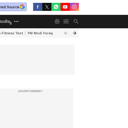
red Source
ಾಣಿಜ್ಯ
 Fitness Test
PM Modi Foreign Travel Expenditure
Valmiki Corporatio