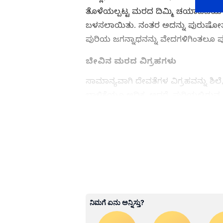
ತೊಳೆಯಲ್ಪಟ್ಟ ಮರದ ದಿಮ್ಮಿ ಚಯಾಪಚಯ ಕ್ರಿ
ಬಳಸಲಾಯಿತು. ನಂತರ ಅದನ್ನು ಪುರುಷೋತ
ಪುರಿಯ ಜಗನ್ನಾಥನನ್ನು ವೇದಗಳಿಗಿಂತಲೂ ಪ
ಬೇವಿನ ಮರದ ವಿಗ್ರಹಗಳು
ಸಾಮಾನ್ಯವಾಗಿ ದೇವತೆಗಳ ವಿಗ್ರಹವನ್ನು ಶಿಲೆ
ಬಾಳಿಕೆಯೂ ಅಧಿಕ. ಆದರೆ, ಪುರಿಯಲ್ಲಿರು
ಮರ'ದಿಂದ ಮಾಡಲ್ಪಟ್ಟಿವೆ. ದೇವತೆಗಳ ಎತ್ತರ
ಸ್ಪರ್ಶಿಸಿದಾಗ ಮರದ ಗಡಸುತನದ ಬದಲಿಗೆ
ABOUT THE AUTHOR
ಮೇಲೆ ಸುತ್ತುವ ಶುದ್ಧ ರೇಷ್ಮೆಯ ಪದರಗಳ ಕಾ
SN
Suvarna News