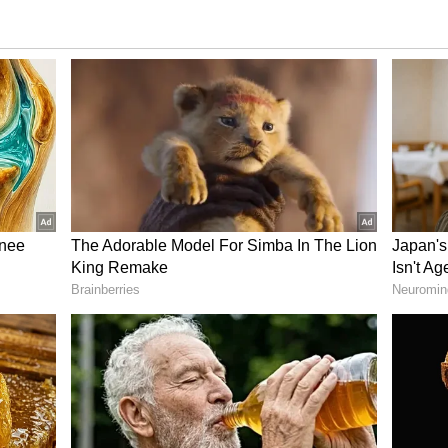
ಅವರ ಮೃತ ದೇಹಗಳೂ ಸಮುದ್ರದ ಆಳ ಸೇರಿದ್ದವು. ಅದೇ
ಯಾರಿಸಿ ಪ್ರತಿಷ್ಠಾಪಿಸಲು ರಾಜನಿಗೆ ಆದೇಶ ನೀಡಿದ್ದನ್ನೂ ರಾಜನು
ತೀರದ ಬಳಿಗೆ ಬರುವಷ್ಟರಲ್ಲಿ ಮೂರೂ ದೇಹಗಳು ಮೂಳೆಗಳಾಗಿ
ೂಳೆಗಳ ಮೂಲಕ ಜಗನ್ನಾಥ ದೇವಾಲಯದ ಎಲ್ಲಾ ಮೂರು
ಾಲಯದ ವಿಗ್ರಹಗಳನ್ನು ಬೇವಿನ ಮರದಂದ ನಿರ್ಮಿಸಲಾಗುತ್ತದೆ
್ತು ಸುಭದ್ರೆಯ ಮೂಳೆಗಳಿವೆ ಎಂಬ ನಂಬಿಕೆ ಇದೆ. ಅಷ್ಟೇ ಏಕೆ,
ದೆ ಎಂದೂ ನಂಬಲಾಗಿದೆ.
ಳು ಕ್ರಮವಾಗಿ ಕಪ್ಪು, ಕೆನೆ ಮತ್ತು ಹಳದಿ. ಸಾಮಾಜಿಕ
ುಲದ ಮೂರು ಜನಾಂಗಗಳನ್ನು ಪ್ರತಿನಿಧಿಸಲು ವ್ಯಾಖ್ಯಾನಿಸುತ್ತಾರೆ.
ಂಗೋಲಾಯ್ಡ್ಸ್. ಭೌತಶಾಸ್ತ್ರದ ಪ್ರಾಯೋಗಿಕ ಭಾಷೆಯಲ್ಲಿ ಕಪ್ಪು
್ತಮ ವಸ್ತುವಾಗಿದೆ, ಬಿಳಿ ಉತ್ತಮ ಪ್ರತಿಫಲಕವಾಗಿದೆ ಮತ್ತು ಹಳದಿ
ಗಿದೆ. ಆದಾಗ್ಯೂ, ಈ ವಿಗ್ರಹಗಳ ರೂಪ ಕಿವಿಯಿಲ್ಲದ, ಕಾಲಿಲ್ಲದ,
. ಇದು ಏಕೆಂದು ಯಾರಿಗೂ ತಿಳಿದಿಲ್ಲ! ಜಗನ್ನಾಥನ ಕಣ್ಣುಗಳು
ರರ ಕಣ್ಣುಗಳು ಅಂಡಾಕಾರವಾಗಿರುತ್ತವೆ. ಬಲಭದ್ರನ ತಲೆಯು