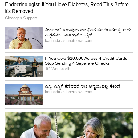
ಶನಿ(Saturn):
ಶನೈಶ್ಚರ ಅಂದರೆ ಶನಿಯ ಸೆಳವು ಇಂದ್ರ
ನೀಲಮಣಿಯಂತೆಯೇ ಇರುತ್ತದೆ. ಶನಿಯು ಕಾಗೆಯ ಮೇಲೆ
ಸವಾರಿ ಮಾಡುತ್ತಾನೆ. ಅವನಿಗೆ ನಾಲ್ಕು ತೋಳುಗಳಿವೆ ಮತ್ತು
ಅವನು ಎಲ್ಲ ನಾಲ್ಕು ಕೈಗಳಲ್ಲಿ ಕ್ರಮವಾಗಿ ಬಿಲ್ಲು, ಬಾಣ,
ತ್ರಿಶೂಲ ಮತ್ತು ವರಮುದ್ರವನ್ನು ಹಿಡಿದಿದ್ದಾನೆ.
ರಾಹು(Rahu):
ರಾಹುವಿನ ಮುಖವು ತುಂಬಾ ಭಯಾನಕ
ಮತ್ತು ಉಗ್ರವಾಗಿರುತ್ತದೆ. ಅವನು ದೊಡ್ಡ ನೀಲಿ ಸಿಂಹಾಸನದ
ಮೇಲೆ ಕುಳಿತಿದ್ದಾನೆ. ಅವನು ನಾಲ್ಕು ತೋಳುಗಳನ್ನು
ಹೊಂದಿದ್ದಾನೆ ಮತ್ತು ನಾಲ್ಕು ಕೈಗಳಲ್ಲಿ ಕ್ರಮವಾಗಿ ಕತ್ತಿ,
ಗುರಾಣಿ, ತ್ರಿಶೂಲ ಮತ್ತು ವಚನಗಳನ್ನು ಅಲಂಕರಿಸುತ್ತಾನೆ.