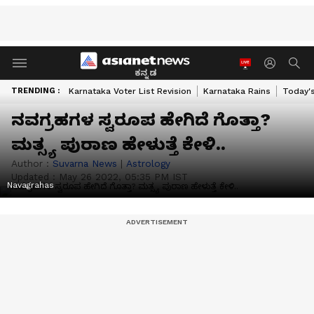
ಕನ್ನಡ
TRENDING :
Karnataka Voter List Revision
Karnataka Rains
Today'
ನವಗ್ರಹಗಳ ಸ್ವರೂಪ ಹೇಗಿದೆ ಗೊತ್ತಾ?
ಮತ್ಸ್ಯ ಪುರಾಣ ಹೇಳುತ್ತೆ ಕೇಳಿ..
Author :
Suvarna News
|
Astrology
Updated :
May 26 2022, 05:35 PM IST
Navagrahas