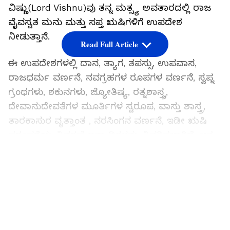
ವಿಷ್ಣು(Lord Vishnu)ವು ತನ್ನ ಮತ್ಸ್ಯ ಅವತಾರದಲ್ಲಿ ರಾಜ
ವೈವಸ್ವತ ಮನು ಮತ್ತು ಸಪ್ತ ಋಷಿಗಳಿಗೆ ಉಪದೇಶ
ನೀಡುತ್ತಾನೆ.
Read Full Article
ಈ ಉಪದೇಶಗಳಲ್ಲಿ ದಾನ, ತ್ಯಾಗ, ತಪಸ್ಸು, ಉಪವಾಸ,
ರಾಜಧರ್ಮ ವರ್ಣನೆ, ನವಗ್ರಹಗಳ ರೂಪಗಳ ವರ್ಣನೆ, ಸ್ವಪ್ನ
ಗ್ರಂಥಗಳು, ಶಕುನಗಳು, ಜ್ಯೋತಿಷ್ಯ, ರತ್ನಶಾಸ್ತ್ರ,
ದೇವಾನುದೇವತೆಗಳ ಮೂರ್ತಿಗಳ ಸ್ವರೂಪ, ವಾಸ್ತು ಶಾಸ್ತ್ರ,
ತಾರಕಾಸುರ ವೃತ್ತಾಂತ , ನರಸಿಂಗನ ವರ್ಣನೆ, ಇಡೀ ಋಷಿ
ಪರಂಪರೆಯ ವಿವರಣೆ ಇತ್ಯಾದಿಗಳನ್ನು ವಿವರಿಸಲಾಗಿದೆ. ಆತ
ವಿವರಿಸಿದಂತೆ ಎಲ್ಲ 9 ಗ್ರಹಗಳ ಸ್ವರೂಪವೇನು ನೋಡೋಣ.
LATEST VIDEOS
ಸೂರ್ಯ(Sun):
ಗ್ರಹಗಳ ರಾಜನಾದ ಸೂರ್ಯನಿಗೆ ಎರಡು
ತೋಳುಗಳಿವೆ ಮತ್ತು ಅವನ ಎರಡು ಕೈಗಳಲ್ಲಿ ಕಮಲವನ್ನು
ಅಲಂಕರಿಸಲಾಗಿದೆ. ಅವನೇ ಕಮಲದ ಹೂವಿನ ಮೇಲೆ