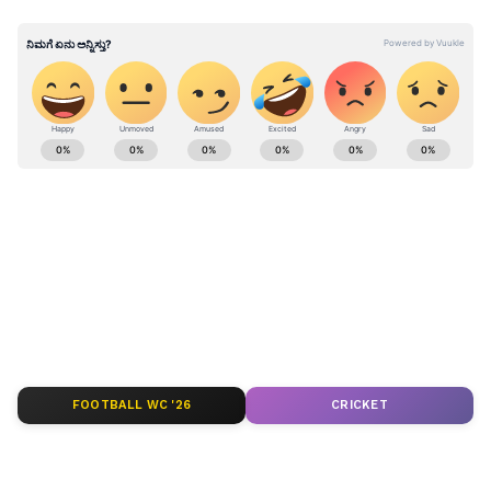
ನೆಲೆಸಿದ್ದಾನೆ. ಅವನ ಸೆಳವು ಕಮಲದ ಒಳಭಾಗದಂತಿದೆ.
ಅಲ್ಲದೆ, ಏಳು ಕುದುರೆಗಳು ಮತ್ತು ಏಳು ಹಗ್ಗಗಳಿಂದ
ಜೋಡಿಸಲಾದ ಬೃಹತ್ ರಥದ ಮೇಲೆ ಅವನನ್ನು
ಏರಿಸಲಾಗುತ್ತದೆ.
ABOUT THE AUTHOR
Suvarna News
SN
Published :
May 26 2022, 05:34 PM IST
FOOTBALL WC '26
CRICKET