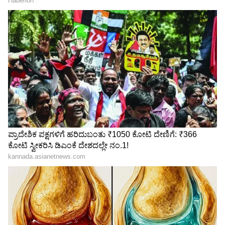
Trade Deal | Party Rounds
ಬುಧ(Mercury):
ಬುಧನು ನಾಲ್ಕು ತೋಳುಗಳನ್ನು
ಹೊಂದಿದ್ದು, ನಾಲ್ಕು ಕೈಗಳಲ್ಲಿ ಕ್ರಮವಾಗಿ ಕತ್ತಿ, ಗುರಾಣಿ, ಗದೆ
ಮತ್ತು ವರದ ಮುದ್ರೆಯನ್ನು ಹಿಡಿದಿದ್ದಾನೆ. ಅವನು ಹಳದಿ
ಮಾಲೆ ಮತ್ತು ಹಸಿರು ಬಟ್ಟೆಗಳನ್ನು ಧರಿಸುತ್ತಾರೆ. ಬುಧ
ದೇವನು ಸಿಂಹದ ಮೇಲೆ ಸವಾರಿ ಮಾಡುತ್ತಾನೆ.
ಗುರು(Jupiter):
ಗುರುವು ಎಲ್ಲಾ ದೇವತೆಗಳ ಗುರು ಎಂಬ
ಬಿರುದನ್ನು ಪಡೆದಿದ್ದಾನೆ. ಆದ್ದರಿಂದಲೇ ಅವನನ್ನು ಬೃಹಸ್ಪತಿ
ಎಂದೂ ಕರೆಯುತ್ತಾರೆ. ಅವನು ನಾಲ್ಕು ತೋಳುಗಳನ್ನು
ಹೊಂದಿದ್ದಾನೆ ಮತ್ತು ಎಲ್ಲಾ ನಾಲ್ಕು ಕೈಗಳಲ್ಲಿ ದಂಡ, ರುದ್ರಾಕ್ಷ,
ಕಮಂಡಲ ಮತ್ತು ವರದ ಮುದ್ರೆಯ ಜಪಮಾಲೆಯನ್ನು
ಹಿಡಿದಿದ್ದಾನೆ. ಅವನ ದೇಹದ ಬಣ್ಣ ಹಳದಿ. ಅವನು ಹಳದಿ
ಬಟ್ಟೆ ಧರಿಸುತ್ತಾನೆ.