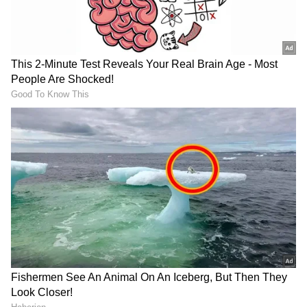
ಮತ್ತು ವರದ ಮುದ್ರೆ ಹೊಂದಿದೆ. ಅವನ ದೇಹದ ಮೇಲಿನ
ತುಪ್ಪಳದ ಬಣ್ಣ ಕೆಂಪು. ಮಂಗಳನು ​​ಕೆಂಪು ಹೂವಿನ ಮಾಲೆ
ಮತ್ತು ಕೆಂಪು ಬಟ್ಟೆಯನ್ನು ಧರಿಸುತ್ತಾನೆ.
LATEST VIDEOS
"ರಾಜಕೀಯ ಬೇಡ, ಸಿನಿಮಾನೇ ಪ್ರಾಣ":
ಕನಕೋತ್ಸವದಲ್ಲಿ ರಿಷಬ್ ಶೆಟ್ಟಿ | Rishab
Shetty speech | Suvarna News
ಶೇ.50 ರಿಂದ ಶೇ.18 ಕ್ಕೆ TAX ಇಳಿಕೆ: ಮೋದಿ-
ಟ್ರಂಪ್ ಐತಿಹಾಸಿಕ ಒಪ್ಪಂದ | India US