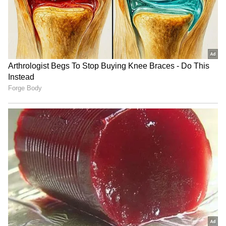
ಶುಕ್ರ(Venus):
ರಾಕ್ಷಸರ ಗುರು ಶುಕ್ರಾಚಾರ್ಯರು. ಅವರ
ದೇಹ ಬಣ್ಣ ಬಿಳಿ. ಅವನಿಗೆ ನಾಲ್ಕು ತೋಳುಗಳಿವೆ ಮತ್ತು ಎಲ್ಲಾ
ನಾಲ್ಕು ಕೈಗಳಲ್ಲಿ ಕ್ರಮವಾಗಿ ರುದ್ರಾಕ್ಷ, ಕಮಂಡಲ ಮತ್ತು ವರ
ಮುದ್ರೆಯ ಮಾಲೆ ಇದೆ. ಶುಕ್ರನು ಬಿಳಿ ಬಟ್ಟೆಯನ್ನು ಮಾತ್ರ
ಧರಿಸುತ್ತಾನೆ.