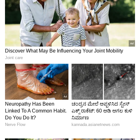
Garuda Purana: ಈ ಕೆಲಸಗಳನ್ನು ಸಂಜೆಯ ನಂತರ
ಮಾಡಿದರೆ ನಷ್ಟ ಗ್ಯಾರಂಟಿ!
ಕೇತು(Ketu):
ಕೇತು ಒಬ್ಬನಲ್ಲ ಆದರೆ ಅನೇಕ ಮತ್ತು
ಅವರೆಲ್ಲರಿಗೂ ಎರಡು ತೋಳುಗಳಿವೆ. ಅವನು ತನ್ನ ಎರಡೂ
ಕೈಗಳಲ್ಲಿ ಗದೆ ಮತ್ತು ಸಿಂಧೂರವನ್ನು ಹಿಡಿದಿದ್ದಾನೆ. ಅವನ
ದೇಹ ಮತ್ತು ಬಟ್ಟೆಯ ಬಣ್ಣವು ಧೂಮಮಯ. ಅವನ
ಮುಖವು ವಿರೂಪಗೊಂಡಿದೆ ಮತ್ತು ಅವನು ಯಾವಾಗಲೂ
ಹದ್ದಿನ ಮೇಲೆ ಸವಾರಿ ಮಾಡುತ್ತಾನೆ.