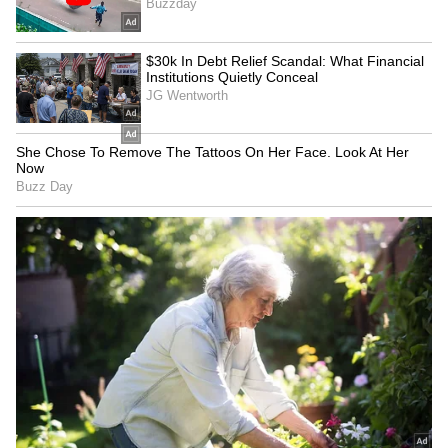
ಹೊಂದಿರುವುದು.
ಎಚ್ಚರ, ಗರ್ಭಿಣಿ ಇರೋ ಮನೆಯಲ್ಲಿರಬಾರದು ಮುಳ್ಳಿನ
ಗಿಡ!
ರಾಹು ದೋಷ ಪರಿಹಾರಗಳು(Remedies for Rahu
Dosha)
ಹರಿಯುವ ನೀರಿನಲ್ಲಿ 2 ಬೆಳ್ಳಿ ನಿರ್ಮಿತ ಹಾವುಗಳನ್ನು ಹರಿ
ಬಿಡುವುದರಿಂದ ರಾಹು ಬಲಶಾಲಿಯಾಗುತ್ತಾನೆ.
ಶನಿವಾರ ಉಪವಾಸ ಆಚರಿಸುವುದು ಜಾತಕದಿಂದ ಎಲ್ಲ
ರೀತಿಯ ರಾಹು ದೋಷಗಳನ್ನು ತೆಗೆದುಹಾಕಲು ಸಹಾಯ
ಮಾಡುತ್ತದೆ.