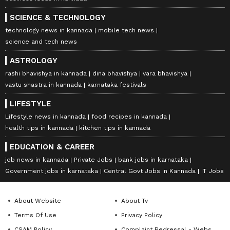
SCIENCE & TECHNOLOGY
technology news in kannada
mobile tech news
science and tech news
ASTROLOGY
rashi bhavishya in kannada
dina bhavishya
vara bhavishya
vastu shastra in kannada
karnataka festivals
LIFESTYLE
Lifestyle news in kannada
food recipes in kannada
health tips in kannada
kitchen tips in kannada
EDUCATION & CAREER
job news in kannada
Private Jobs
bank jobs in karnataka
Government jobs in karnataka
Central Govt Jobs in Kannada
IT Jobs
About Website
About Tv
Terms Of Use
Privacy Policy
CSAM Policy
Complaint Redressal - Website