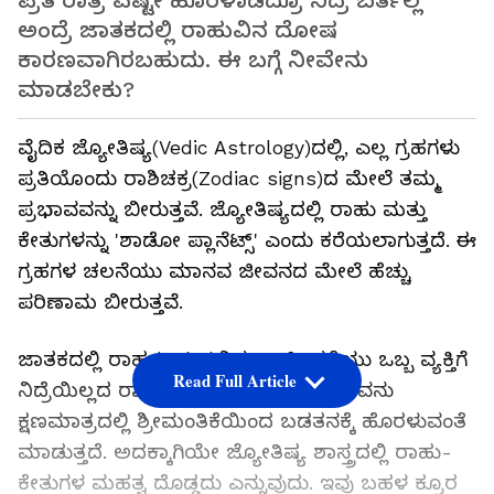
ಪ್ರತಿ ರಾತ್ರಿ ಎಷ್ಟೇ ಹೊರಳಾಡಿದ್ರೂ ನಿದ್ರೆ ಬರ್ತಿಲ್ಲ
ಅಂದ್ರೆ ಜಾತಕದಲ್ಲಿ ರಾಹುವಿನ ದೋಷ
ಕಾರಣವಾಗಿರಬಹುದು. ಈ ಬಗ್ಗೆ ನೀವೇನು
ಮಾಡಬೇಕು?
ವೈದಿಕ ಜ್ಯೋತಿಷ್ಯ(Vedic Astrology)ದಲ್ಲಿ, ಎಲ್ಲ ಗ್ರಹಗಳು
ಪ್ರತಿಯೊಂದು ರಾಶಿಚಕ್ರ(Zodiac signs)ದ ಮೇಲೆ ತಮ್ಮ
ಪ್ರಭಾವವನ್ನು ಬೀರುತ್ತವೆ. ಜ್ಯೋತಿಷ್ಯದಲ್ಲಿ ರಾಹು ಮತ್ತು
ಕೇತುಗಳನ್ನು 'ಶಾಡೋ ಪ್ಲಾನೆಟ್ಸ್' ಎಂದು ಕರೆಯಲಾಗುತ್ತದೆ. ಈ
ಗ್ರಹಗಳ ಚಲನೆಯು ಮಾನವ ಜೀವನದ ಮೇಲೆ ಹೆಚ್ಚು
ಪರಿಣಾಮ ಬೀರುತ್ತವೆ.
ಜಾತಕದಲ್ಲಿ ರಾಹು(Rahu)ವಿನ ಬಲಹೀನತೆಯು ಒಬ್ಬ ವ್ಯಕ್ತಿಗೆ
Read Full Article
ನಿದ್ರೆಯಿಲ್ಲದ ರಾತ್ರಿಗಳನ್ನು ನೀಡುವುದಲ್ಲದೆ, ಅವನು
ಕ್ಷಣಮಾತ್ರದಲ್ಲಿ ಶ್ರೀಮಂತಿಕೆಯಿಂದ ಬಡತನಕ್ಕೆ ಹೊರಳುವಂತೆ
ಮಾಡುತ್ತದೆ. ಅದಕ್ಕಾಗಿಯೇ ಜ್ಯೋತಿಷ್ಯ ಶಾಸ್ತ್ರದಲ್ಲಿ ರಾಹು-
ಕೇತುಗಳ ಮಹತ್ವ ದೊಡ್ಡದು ಎನ್ನುವುದು. ಇವು ಬಹಳ ಕ್ರೂರ