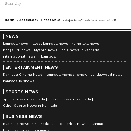
HOME
ASTROLOGY
FESTIVALS
ನಿದ್ರೆ ಬರೋಲ್ವಾ? ರಾಹುದೋಷ ಇರ್ಬೋದು! ಪರಿಹಾರ ಇಲ್ಲಿದೆ..
NEWS
kannada news
latest kannada news
karnataka news
bengaluru news
Mysore news
india news in kannada
international news in kannada
ENTERTAINMENT NEWS
Kannada Cinema News
kannada movies review
sandalwood news
kannada tv shows
SPORTS NEWS
sports news in kannada
cricket news in kannada
Other Sports News in Kannada
BUSINESS NEWS
Business news in kannada
share market news in kannada
business ideas in kannada