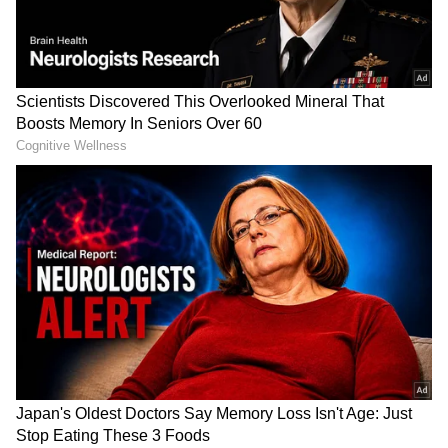
DOWNLOAD APP
ಜ್ಯೋತಿಷ್ಯಶಾಸ್ತ್ರಜ್ಞರ ಪ್ರಕಾರ, ರಾಹುವು ಜಾತಕದಲ್ಲಿನ ಎಲ್ಲ 12
ಮನೆಗಳ ಮೇಲೆ ವಿಭಿನ್ನ ಪರಿಣಾಮಗಳನ್ನು ಬೀರುತ್ತದೆ. ರಾಹು
ದಶಾದ ಋಣಾತ್ಮಕ ಪರಿಣಾಮಗಳು ಮತ್ತು ಅವುಗಳನ್ನು
ತಪ್ಪಿಸಲು ಪರಿಹಾರವನ್ನು ನೋಡೋಣ.
RECOMMENDED STORIES