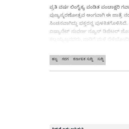
ಪ್ರತಿ ವರ್ಷ ಲಿಂಗೈಕ್ಯ ಪಂಡಿತ ಪಂಚಾಕ್ಷರಿ
ಪುಣ್ಯಸ್ಮರಣೋತ್ಸವ ಅಂಗವಾಗಿ ಈ ಜಾತ್ರೆ ನಡ
ಸಿಂಚನವಾಗಿದ್ದು ಭಕ್ತರನ್ನ ಪುಳಕಿತಗೊಳಿಸಿದೆ. ಜ
ಏಷ್ಯಾನೆಟ್ ಸುವರ್ಣ ನ್ಯೂಸ್ ಡಿಜಿಟಲ್ ಜ
ಕಲ್ಲಯ್ಯಜ್ಜನವರು, ನಾಡಿಗೆ ಮಳೆ ಬೆಳೆಯೊಂದಿಗೆ
ಹಬ್ಬ
ಗದಗ
ಕರ್ನಾಟಕ ಸುದ್ದಿ
ಸುದ್ದಿ
ABOUT THE AUTHOR
Govindaraj S
GS
ಏಷ್ಯಾನೆಟ್ ಸುವರ್ಣ ಡಿಜಿಟಲ್ ಕನ್ನಡ
ಪ್ರಪಂಚದಲ್ಲಿದ್ದೇನೆ. ಹುಟ್ಟಿ ಬೆಳೆದಿದ್ದ
ವಿಶ್ವವಿದ್ಯಾಲಯದಿಂದ ಪಡೆದಿದ್ದೇನೆ. ದೂ
ಉದಯವಾಣಿ ಡಿಜಿಟಲ್ ವಿಭಾಗದಲ್ಲಿ ಬರ
ಮನರಂಜನೆ ಸುದ್ದಿಗಳ ಬಗ್ಗೆ ತುಂಬಾ ಆಸಕ್ತ
ಹವ್ಯಾಸಗಳು.