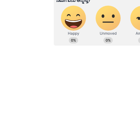
Related Articles
ಗದಗ: ಗೋಡಂಬಿ ಎಂದು
ಕಾಯಿ ತಿಂದ 25ಕ್ಕೂ ಹೆಚ್ಚ
ಮಕ್ಕಳು ತೀವ್ರ ಅಸ್ವಸ್ಥ!
ಪಂಚಾಕ್ಷರ ಗವಾಯಿಗಳು, ಪುಟ್ಟರಾಜ ಗವಾಯ
ಸೆಳೆಯುವಂತಿದೆ‌. ರಥ ಸಾಗಿ ಬಂದ ನಂತರ ನಿ
ಜಾವದವರೆಗೂ ಅಖಂಡ ಸಂಗೀತ ಸೇವೆಯನ್ನ ನಾ
ಸಂಗೀತ ಕ್ಷೇತ್ರ ಹಾಗೂ ರಂಗಭೂಮಿಗೆ ವೀರೇಶ್
ಪೋಷಿಸಿದೆ.