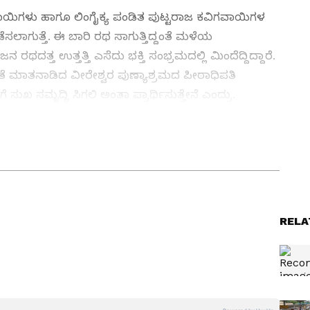
 ಗವಾಯಿಗಳು ಹಾಗೂ ಲಿಂಗೈಕ್ಯ ಪಂಡಿತ ಪುಟ್ಟರಾಜ ಕವಿಗವಾಯಿಗಳ
ೆಸಲಾಗುತ್ತೆ. ಈ ಬಾರಿ ರಥ ಸಾಗುತ್ತಿದ್ದಂತೆ ಮಳೆಯ
ನ ರಥದತ್ತ ಉತ್ತತ್ತಿ ಎಸೆದು ಭಕ್ತಿ ಸಂಭ್ರಮದಲ್ಲಿ ಮಿಂದೆದ್ದಿದ್ದಾರೆ.
ೊತೆ ಮಾತನಾಡಿದ ವೀರೇಶ್ವರ ಪುಣ್ಯಾಶ್ರಮದ ಪೀಠಾಧಿಪತಿ
 ಸುಖ ಸಮೃದ್ಧಿ ಸಿಗಲಿ ಅಂತಾ ಪ್ರಾರ್ಥಿಸುತ್ತೇನೆ ಎಂದ್ರು‌.
 ವಿಭಾಗದಲ್ಲಿ ಉಪ ಸಂಪಾದಕ. ಕಳೆದ 8 ವರ್ಷಗಳಿಂದ ಮಾಧ್ಯಮ
ು ಬೆಂಗಳೂರಿನಲ್ಲಿ. ಸ್ನಾತಕೋತ್ತರ ಪದವಿಯನ್ನು ಬೆಂಗಳೂರು
ರದರ್ಶನದಲ್ಲಿ ಇಂಟರ್ನ್‌ಶಿಪ್ ನಿರ್ವಹಣೆ. ಪ್ರಜಾವಾಣಿ ಮತ್ತು
RELA
ಹಗಾರ ಹಾಗೂ ಕಂಟೆಂಟ್ ಡೆವಲಪರ್ ಆಗಿ ಕೆಲಸ ಮಾಡಿದ್ದೇನೆ.
ಿ. ಸಿನಿಮಾ ವೀಕ್ಷಿಸುವುದು, ಸಂಗೀತ ಕೇಳುವುದು ಮತ್ತು ಕ್ರೀಡೆ ನೆಚ್ಚಿನ