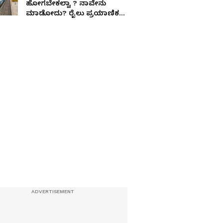
ಹೋಗಬೇಕಲ್ವಾ ? ನಾವೇನು
ಮಾಡೋದು? ರೈಲು ಪ್ರಯಾಣಿಕರ
ಆಕ್ರೋಶ