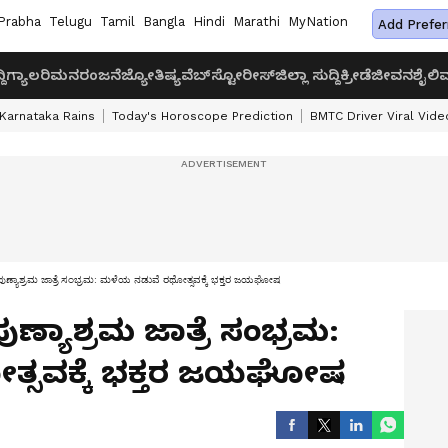
Prabha
Telugu
Tamil
Bangla
Hindi
Marathi
MyNation
Add Prefer
ದಿ
ಗ್ಯಾಲರಿ
ಮನರಂಜನೆ
ಜ್ಯೋತಿಷ್ಯ
ವೆಬ್‌ಸ್ಟೋರೀಸ್
ಜಿಲ್ಲಾ ಸುದ್ದಿ
ಕ್ರೀಡೆ
ಜೀವನಶೈಲಿ
ವ
Karnataka Rains
Today's Horoscope Prediction
BMTC Driver Viral Vide
ರ ಪುಣ್ಯಾಶ್ರಮ ಜಾತ್ರೆ ಸಂಭ್ರಮ: ಮಳೆಯ ನಡುವೆ ರಥೋತ್ಸವಕ್ಕೆ ಭಕ್ತರ ಜಯಘೋಷ
ುಣ್ಯಾಶ್ರಮ ಜಾತ್ರೆ ಸಂಭ್ರಮ:
್ಸವಕ್ಕೆ ಭಕ್ತರ ಜಯಘೋಷ