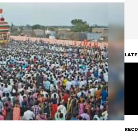
LATE
RECO