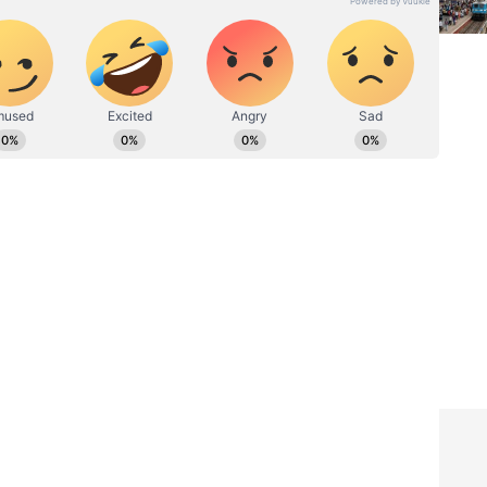
 ಔಡಲ
ಗದಗ ಬೈಪಾಸ್ ಎಫೆಕ್ಟ್? ನಾವು
ು ಶಾಲಾ
ಹೋಗಬೇಕಲ್ವಾ ? ನಾವೇನು
ಮಾಡೋದು? ರೈಲು ಪ್ರಯಾಣಿಕರ
ಆಕ್ರೋಶ
ಿಗಳ ಗದ್ದಿಗೆ ವಿಶೇಷ ಹೂವಿನ ಅಲಂಕಾರ ಮಾಡಿದ್ದು ಗಮನ
ರಂತರ ಸಂಗೀತ ಸೇವೆ ಆರಂಭವಾಗುತ್ತೆ. ಅಂದ್ರೆ ಮರುದಿನ ಬೆಳಗಿನ
ಡಿನ ಹೆಸರಾಂತ ಕಲಾವಿದರು ನಡೆಸಿಕೊಡುತ್ತಾರೆ. ಹಿಂದೂಸ್ತಾನಿ
ವರ ಪುಣ್ಯಾಶ್ರಮ ಮುತ್ತು ರತ್ನಗಳಂಥ ಕಲಾವಿದರನ್ನ ನೀಡಿ,