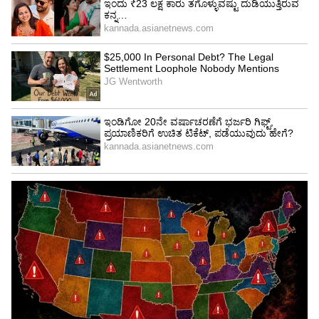
ತುಲಾ ರಾಶಿಯ ಜನ ಇತರರಿಗೆ ನೋವುಂಟು (Pain) ಮಾಡಲು
ಬಯಸುವುದಿಲ್ಲ. ಹೀಗಾಗಿ, ಇವರು ಪಡೆಯುವುದಕ್ಕಿಂತ (Take)
ಹೆಚ್ಚು ನೀಡುವುದೇ (Give) ಅಧಿಕ. ಯಾವುದೇ ಸಹಾಯ
(Help), ಕೆಲಸ ಕೇಳಿದರೂ ಇಲ್ಲವೆನ್ನಲು ಇವರಿಂದ ಸಾಧ್ಯವಿಲ್ಲ.
ಇವರ ಬಳಿ ಏನೇ ಕೇಳಿ, “ಖಂಡಿತ, ಮಾಡೋಣ’ ಎನ್ನುವ
ಉತ್ತರ ಬರುವುದು ಗ್ಯಾರೆಂಟಿ. ಸಹೋದ್ಯೋಗಿಗಳಿಗೆ ಅಪಾರ
ನೆರವು (Assist) ನೀಡುತ್ತಾರೆ.