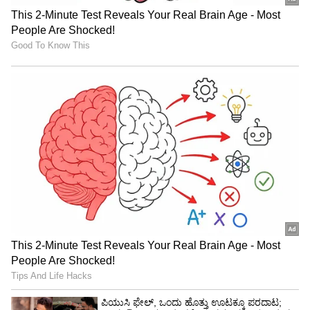
Zodiac Sign: ಈ ರಾಶಿಗಳ ಜನರಿಗೆ ಸಂಬಂಧ ಬಹುಬೇಗ
ಬೋರೆನಿಸುತ್ತೆ
• ತುಲಾ (Libra)