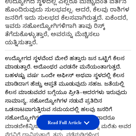
ಉದ್ಯೋಗದ ಸ್ಥಳದಲ್ಲಿ ಎಲ್ಲರೂ ಮೆಚ್ಚುವಂತೆ ವರ್ತನೆ
ಹೊಂದಿರುವುದು ಸುಲಭವಲ್ಲ. ಆದರೆ, ಕೆಲವು ರಾಶಿಗಳ
ಜನರಿಗೆ ಇದು ಸುಲಭದ ಕೆಲಸವಾಗಿರುತ್ತದೆ. ಏಕೆಂದರೆ,
ಇವರು ಸಹೋದ್ಯೋಗಿಗಳಿಗಾಗಿ ತಾವು ರಿಸ್ಕ್
ತೆಗೆದುಕೊಳ್ಳುತ್ತಾರೆ, ಅವರನ್ನು ಮೆಚ್ಚಿಸಲು
ಯತ್ನಿಸುತ್ತಾರೆ.
ಉದ್ಯೋಗದ ಸ್ಥಳವೆಂದ ಮೇಲೆ ಹತ್ತಾರು ಜನ ಒಟ್ಟಿಗೆ ಕೆಲಸ
ಮಾಡುತ್ತಾರೆ. ಅದೊಂಥರ ಎರಡನೇ ಮನೆಯಂತಾಗುತ್ತದೆ.
ಬಹಳಷ್ಟು ವರ್ಷ ಒಂದೇ ಆಫೀಸ್ ಅಥವಾ ಸ್ಥಳದಲ್ಲಿ ಕೆಲಸ
ಮಾಡಿದಾಗ ಹೆಚ್ಚು ಆಪ್ತತೆ ಮೂಡುವುದು ಸಹಜ. ಜತೆಯಲ್ಲಿ
ಕೆಲಸ ಮಾಡುವವರ ಬಗ್ಗೆಯೂ ಪ್ರೀತಿ-ಆದರಗಳು ಇರುವುದು
ಸಾಮಾನ್ಯ. ಸಹೋದ್ಯೋಗಿಗಳ ನಡುವೆ ಪ್ರತಿದಿನ
ಒಡನಾಟವಾಗುತ್ತಿರುವ ಸಮಯದಲ್ಲಿ ಹಲವು ಜನರಿಗೆ
ಸಹೋದ್ಯೋಗಿಗಳಿಗಾಗಿ, ಅವರ ಖುಷಿಗಾಗಿ ಏನಾದರೂ
Read Full Article
ಮಾಡಬೇಕೆನ್ನಿಸುತ್ತದೆ. ತಮ್ಮ ಇಷ್ಟಾನಿಷ್ಟಗಳನ್ನು ಮರೆತು ಅವರ
ನೆರವಿಗೆ ಧಾವಿಸುತ್ತಾರೆ. ತಮ್ಮ ನಡೆನುಡಿಗಳಿಂದ