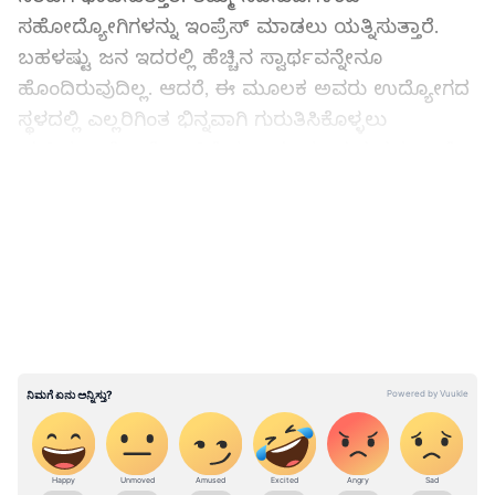
ಸಹೋದ್ಯೋಗಿಗಳನ್ನು ಇಂಪ್ರೆಸ್ ಮಾಡಲು ಯತ್ನಿಸುತ್ತಾರೆ.
ಬಹಳಷ್ಟು ಜನ ಇದರಲ್ಲಿ ಹೆಚ್ಚಿನ ಸ್ವಾರ್ಥವನ್ನೇನೂ
ಹೊಂದಿರುವುದಿಲ್ಲ. ಆದರೆ, ಈ ಮೂಲಕ ಅವರು ಉದ್ಯೋಗದ
ಸ್ಥಳದಲ್ಲಿ ಎಲ್ಲರಿಗಿಂತ ಭಿನ್ನವಾಗಿ ಗುರುತಿಸಿಕೊಳ್ಳಲು
ಯತ್ನಿಸುತ್ತಾರೆ. ಇನ್ನೊಬ್ಬರಿಗೆ ಸಹಾಯ ಮಾಡುತ್ತ ತಮ್ಮ ಬಗ್ಗೆ
ಹಾಗೂ ತಮ್ಮ ಕೆಲಸದ ಹೆಮ್ಮೆ ಪಡುತ್ತಾರೆ. ಸಹೋದ್ಯೋಗಿಗಳ
LATEST VIDEOS
ಪ್ರೀತಿ, ಗೌರವ ಹಾಗೂ ಬೆಂಬಲ ಪಡೆಯಲು ನಿರಂತರವಾಗಿ
ಅವರ ಬಗ್ಗೆ ಕಾಳಜಿ ವಹಿಸುತ್ತಾರೆ. ತಮ್ಮ ಅಗತ್ಯಗಳಿಗೆ ಅವರು
ಹೆಚ್ಚು ಬೆಲೆ ನೀಡುವುದಿಲ್ಲ. ಇತರರನ್ನು ಇಂಪ್ರೆಸ್ ಮಾಡಲು
ಯಾವ ಮಟ್ಟಕ್ಕೂ ಪ್ರಯತ್ನ ನಡೆಸುತ್ತಾರೆ. ಇಂಥವರನ್ನು
ಪೀಪಲ್ ಪ್ಲೀಸರ್ ಎನ್ನುತ್ತಾರೆ. ಕೆಲವು ರಾಶಿಗಳ ಜನ ತಮ್ಮ
ಉದ್ಯೋಗದ ಸ್ಥಳದಲ್ಲಿ ಈ ರೀತಿ ವರ್ತಿಸುವುದು
ಕಂಡುಬರುತ್ತದೆ.
ಸಮಗ್ರ ಸುದ್ದಿ ಮೂಲವನ್ನಾಗಿ asianet suvarna news ಅನ್ನು
ಆಯ್ಕೆ ಮಾಡಿಕೊಳ್ಳಿ
ABOUT THE AUTHOR