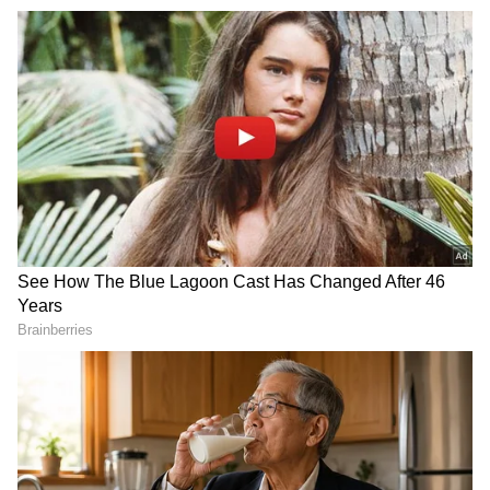
ಹೇಗಿದೆ ಗೊತ್ತಾ!?
DOWNLOAD APP
RECOMMENDED STORIES
Black Magic: ಮನೆಯಲ್ಲಿ ಈ 6
Chandra Shukra parivartan:
ಸಮಸ್ಯೆಗಳಿವೆಯೇ? ಹಾಗಿದ್ರೆ
ಈ ತಿಂಗಳ 24 ರಿಂದ ಆ 6
ಮಾಟ-ಮಂತ್ರದ ಪ್ರಭಾವ
ರಾಶಿಚಕ್ರ ಚಿಹ್ನೆಗೆ ರಾಶಿ ಪರಿವರ್ತನ
ಇರಬಹುದು!
ಯೋಗ, ಮುಟ್ಟಿದ್ದೆಲ್ಲ ಚಿನ್ನ!