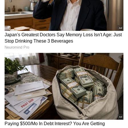
ಈ 4 ಡೇಟ್‌ನಲ್ಲಿ ಜನಿಸಿದವರು
Lakshmi Narayan Yoga: ಈ 4
ಸಕ್ಸಸ್‌ಫುಲ್ ಯೂಟ್ಯೂಬರ್
ರಾಶಿಯವರಿಗೆ ಲಕ್ಷ್ಮಿ ನಾರಾಯಣ
ಆಗ್ತಾರಂತೆ! ನಿಮ್ಮ ಡೇಟ್ ಇದೆಯಾ
ಯೋಗ, ಜೂನ್ 22ರಿಂದ ದುಡ್ಡಿನ
ನೋಡಿ
ಸುರಿಮಳೆ!