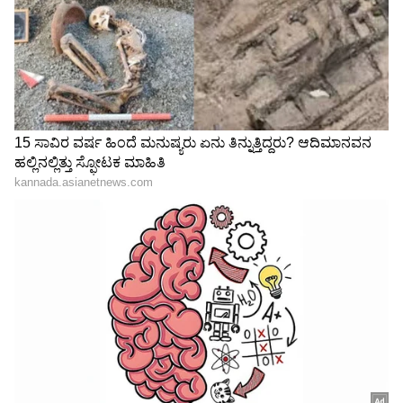
• ಕನ್ಯಾ (Virgo)
ಈ ರಾಶಿಯ ಜನ ಅತ್ಯುತ್ತಮ ತರ್ಕಬದ್ಧ (Rational) ಗುಣ
ಹೊಂದಿರುತ್ತಾರೆ. ಕೆಲಸದ ಪ್ರತಿ ಸೂಕ್ಷ್ಮ ಮಾಹಿತಿ
ಅರಿತಿರುವುದರಿಂದ ಸಹೋದ್ಯೋಗಿಗಳು ಇವರಿಂದಾಗಿ
ನಿರಾಳವಾಗಿರುತ್ತಾರೆ. ಯಾವುದೇ ಮಾಹಿತಿ (Information)
ಬೇಕಿದ್ದರೂ ಇವರನ್ನು ಕೇಳುತ್ತಾರೆ. ಯಾವುದೇ ಕೆಲಸದಲ್ಲಿ
ಇವರು ಪರಿಪೂರ್ಣತೆ (Perfection) ಬಯಸುತ್ತಾರೆ. ಹೀಗಾಗಿ,
ಅದನ್ನು ಮೂಡಿಸಲು ಸಹೋದ್ಯೋಗಿಗಳಿಗೆ ಸಹಕಾರ
ನೀಡುತ್ತಾರೆ. ಅವರಿಂದ “ಬೆಸ್ಟ್’ ಎನಿಸುವ ಕೆಲಸ
ಮಾಡಿಸುತ್ತಾರೆ. ತಮಗೆ ಎಷ್ಟು ನಷ್ಟವಾದರೂ ಸರಿ,
ಸಹೋದ್ಯೋಗಿಗಳಿಗೆ ಎಲ್ಲ ರೀತಿಯ ನೆರವನ್ನೂ ನೀಡುತ್ತಾರೆ.
ಅವರು ಖುಷಿಯಾಗಿರಬೇಕೆಂದು ಬಯಸುತ್ತಾರೆ.