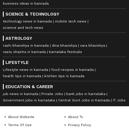
business ideas in kannada
SCIENCE & TECHNOLOGY
technology news in kannada
mobile tech news
science and tech news
ASTROLOGY
rashi bhavishya in kannada
dina bhavishya
vara bhavishya
vastu shastra in kannada
karnataka festivals
LIFESTYLE
Lifestyle news in kannada
food recipes in kannada
health tips in kannada
kitchen tips in kannada
EDUCATION & CAREER
job news in kannada
Private Jobs
bank jobs in karnataka
Government jobs in karnataka
Central Govt Jobs in Kannada
IT Jobs
About Website
About Tv
Terms Of Use
Privacy Policy