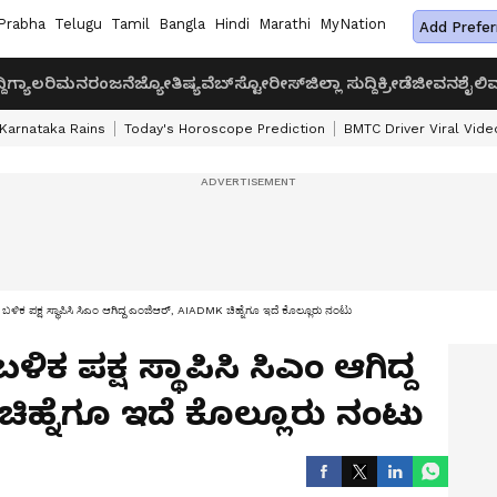
Prabha
Telugu
Tamil
Bangla
Hindi
Marathi
MyNation
Add Prefer
ದಿ
ಗ್ಯಾಲರಿ
ಮನರಂಜನೆ
ಜ್ಯೋತಿಷ್ಯ
ವೆಬ್‌ಸ್ಟೋರೀಸ್
ಜಿಲ್ಲಾ ಸುದ್ದಿ
ಕ್ರೀಡೆ
ಜೀವನಶೈಲಿ
ವ
Karnataka Rains
Today's Horoscope Prediction
BMTC Driver Viral Vide
ಳಿಕ ಪಕ್ಷ ಸ್ಥಾಪಿಸಿ ಸಿಎಂ ಆಗಿದ್ದ ಎಂಜಿಆರ್, AIADMK ಚಿಹ್ನೆಗೂ ಇದೆ ಕೊಲ್ಲೂರು ನಂಟು
ಕ ಪಕ್ಷ ಸ್ಥಾಪಿಸಿ ಸಿಎಂ ಆಗಿದ್ದ
ಿಹ್ನೆಗೂ ಇದೆ ಕೊಲ್ಲೂರು ನಂಟು