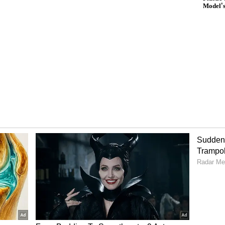
ಕೊಲ್ಲೂರು ಮೂಕಾಂಬಿಕೆಗೆ 1.6 ಕೆ.ಜಿ
 ಸಂಕಲ್ಪ
ಬೆಳ್ಳಿ ಖಡ್ಗ ಅರ್ಪಿಸಿದ ಸಿಎಂ
ವಿಜಯ್, ಸುದೀರ್ಘ ಆಳ್ವಿಕೆ
ಕೊಂಡ
ಸೂಚನೆ?
ಾಸ ಇಲ್ಲ
ಬಿಕೆಗೆ ಯಾರು ಕೂಡ ಖಡ್ಗ ಕೊಟ್ಟ ಇತಿಹಾಸ ಇಲ್ಲ. ಎಂಜಿಆರ್
ನಿಗಳು ಖಡ್ಗ ನೀಡಿದ್ದರು. ಮಧುರೈ ವೀರನ್ ನಾಡೋಡಿ ಮಣ್ಣನ್
ಿಕೆ ನೀಡಿದ್ದರು. ಇಲ್ಲಿ ಖಡ್ಗಕೊಟ್ಟ ನಂತರ ಅವರು ಸಿಎಂ ಆದರು.
ಲ್ಲಿಗೆ ಕಾಣಿಕೆಯಾಗಿ ಬಂದಿದೆ. ಮೂರು ಚಿನ್ನದ ಖಡ್ಗಗಳು
ಕೇತ ಇರಬಹುದು. ರಾಜಕಾರಣಿಯಾದ ಕಾರಣ ಶತ್ರು ಸಂಹಾರದ
ುರೇಶ್ ಭಟ್ ಹೇಳಿದ್ದಾರೆ.
ಕೆ?
 ಬಳಿಕ ಜೊಸೆಫ್ ವಿಜಯ್ ಕೈಗೆ ದಾರ ಕಟ್ಟಿದ್ದರು. ಈ ಕುರಿತು
ರಣಿಗಳು ಬಂದಾಗ ದಾರಕಟ್ಟುವ ಪದ್ಧತಿ ಇದೆ. ಎದುರಾಳಿಗಳ ದೃಷ್ಟಿ
್ತೇವೆ. ಯಡಿಯೂರಪ್ಪ, ಕುಮಾರಸ್ವಾಮಿ ಸೇರಿದಂತೆ ಎಲ್ಲರಿಗೂ ನಾವು