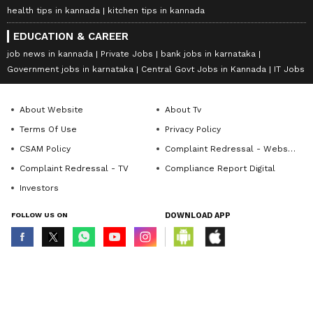
health tips in kannada
kitchen tips in kannada
EDUCATION & CAREER
job news in kannada
Private Jobs
bank jobs in karnataka
Government jobs in karnataka
Central Govt Jobs in Kannada
IT Jobs
About Website
About Tv
Terms Of Use
Privacy Policy
CSAM Policy
Complaint Redressal - Website
Complaint Redressal - TV
Compliance Report Digital
Investors
FOLLOW US ON
DOWNLOAD APP
© Copyright 2026 Asianxt Digital Technologies Private Limited (Formerly
known as Asianet News Media & Entertainment Private Limited) | All Rights
Reserved