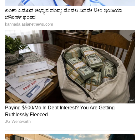
ಮೀನ ರಾಶಿಯವರಿಗೆ ಮಂಗಳ ಎರಡನೇ ಮತ್ತು ಅದೃಷ್ಟದ
ಸ್ಥಾನದ ಅಧಿಪತಿ. ಜುಲೈ 1 ರಂದು, ಮಂಗಳನ ಸಂಕ್ರಮಣವು
ಮೀನ ರಾಶಿಯ ಆರನೇ ಮನೆಯಲ್ಲಿ ಅಂದರೆ ಶತ್ರು ಮನೆಯಲ್ಲಿ
ನಡೆಯುತ್ತದೆ. ಇಲ್ಲಿ ಮಂಗಳ ಸಂಕ್ರಮಣವು ಬಹಳ ಶುಭ
ಫಲಗಳನ್ನು ನೀಡುತ್ತದೆ. ಇದರ ಪರಿಣಾಮದಿಂದ ನೀವು
ಉದ್ಯೋಗದಲ್ಲಿ ಬಯಸಿದ ಬಡ್ತಿಯನ್ನು ಪಡೆಯಬಹುದು.
ಶತ್ರುಗಳ ಮೇಲೆ ಜಯ ಸಾಧಿಸುವಿರಿ. ಮಂಗಳ ಗ್ರಹವು
ಅದೃಷ್ಟದ ಸ್ಥಾನಕ್ಕೆ ಹೋಗುವುದರಿಂದ ನಿಮಗೆ ಅದೃಷ್ಟದ
ಬೆಂಬಲ ಸಿಗುತ್ತದೆ. ಈ ಸಮಯದಲ್ಲಿ ಮೀನ ರಾಶಿಯವರಿಗೆ
ವಿದೇಶಕ್ಕೆ ಹೋಗುವ ಅವಕಾಶ ದೊರೆಯುತ್ತದೆ. ಕೆಲಸದ
ನಿಮಿತ್ತ ಪ್ರಯಾಣ ಮಾಡಬೇಕಾಗಬಹುದು. ಈ ಪ್ರವಾಸಗಳು
ಭವಿಷ್ಯದಲ್ಲಿ ಹೆಚ್ಚು ಪ್ರಯೋಜನಕಾರಿಯಾಗುತ್ತವೆ. ನಿಮ್ಮ
ಆತ್ಮವಿಶ್ವಾಸವನ್ನು ಹೆಚ್ಚಿಸುತ್ತದೆ. ನಿಮ್ಮ ಧೈರ್ಯ ಮತ್ತು ಶಕ್ತಿ
ಹೆಚ್ಚಾಗುತ್ತದೆ, ಇದರಿಂದ ನೀವು ಸಮಾಜದಲ್ಲಿ ಗೌರವವನ್ನು
ಪಡೆಯುತ್ತೀರಿ. ನಾಯಕರಾಗಿ ಯಶಸ್ವಿಯಾಗುತ್ತಾರೆ.