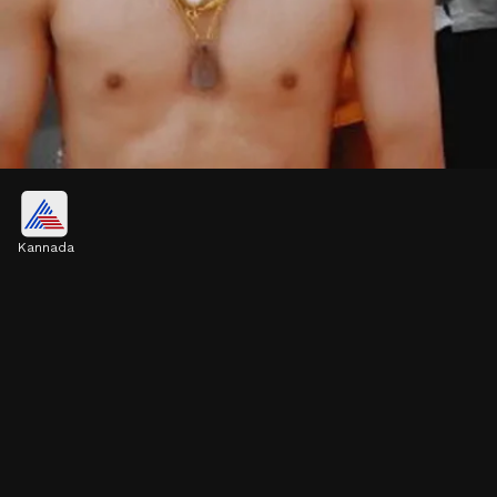
ಕೂದಲು ಬೋಳಿಸುವ ಕನಸು
Kannada
ವ್ಯಕ್ತಿಯು ತನ್ನ ಕನಸಿನಲ್ಲಿ ತನ್ನದೇ ತಲೆಯನ್ನು ಯಾರೋ
ಶೇವ್ ಮಾಡುತ್ತಿರುವಂತೆ ನೋಡಿದರೆ ಕುಟುಂಬದ ಹಿರಿಯರ
ಪ್ರಾಣಕ್ಕೆ ಸಂಚಕಾರವಿದೆ ಎಂದರ್ಥ.
Image credits: our own