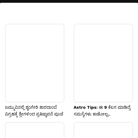
ಹೆಂಡ ಕುಡಿಯುವುದು
ಸ್ಮಶಾನ ಭೂಮಿಯಲ್ಲಿ ಸ್ವತಃ ಕುಳಿತು ಯಾರದೋ
ಅಂತ್ಯಸಂಸ್ಕಾರ ನೋಡುವಂತೆ ಅಥವಾ ಸತ್ತವರ ಪಕ್ಕ ಕುಳಿತು
ಹೆಂಡ ಕುಡಿಯುತ್ತಿರುವಂತೆ ಕಂಡರೆ ಅದು ರೆಡ್ ಸಿಗ್ನಲ್.
Image credits: our own
ಜಮ್ಮುವಿನಲ್ಲಿ ಶೃಂಗೇರಿ ಶಾರದಾಂಬೆ
Astro Tips: ಈ 9 ಕೆಲಸ ಮಾಡಿದ್ರೆ
ವಿಗ್ರಹಕ್ಕೆ ಶ್ರೀಗಳಿಂದ ಪ್ರತಿಷ್ಠಾಪನೆ ಪೂಜೆ
ಸಮಸ್ಯೆಗಳು ಕಾಡೋಲ್ಲ..