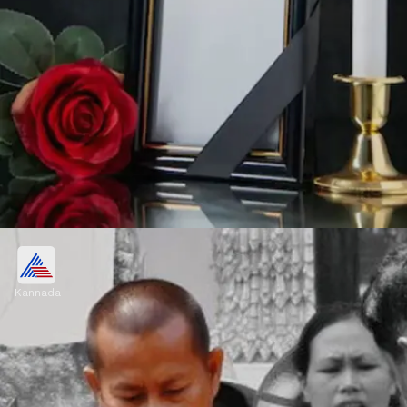
ಕನಸಿನ ಜ್ಯೋತಿಷ್ಯ
Kannada
ಅಂಥ ಕನಸುಗಳು ಬಿದ್ದಾಗ ವ್ಯಕ್ತಿಯು ಎಚ್ಚೆತ್ತುಕೊಂಡು
ಜಾಗರೂಕ ಕ್ರಮಗಳನ್ನು ತೆಗೆದುಕೊಳ್ಳಬೇಕು. ಯಾವ
ಕನಸುಗಳು ಸಾವಿನ ಮುನ್ಸೂಚನೆ ನೀಡುತ್ತವೆ ನೋಡೋಣ.
Image credits: our own