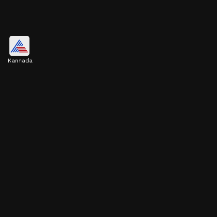
ಕೆಂಪು ಸೀರೆಯ ಮಹಿಳೆ
Kannada
ಕೆಂಪು ಸೀರೆಯ ಮಹಿಳೆಯು ಕಾಣಿಸಿಕೊಂಡು ಆಕೆ
ಯಾರನ್ನಾದರೂ ಅಪ್ಪಿಕೊಂಡು ಅವರ ಮೇಲೆ ಒಣಹೂಗಳನ್ನು
ಚೆಲ್ಲಿದರೆ, ಅದು ಬಹಳ ಅಶುಭ ಸೂಚನೆ.
Image credits: our own