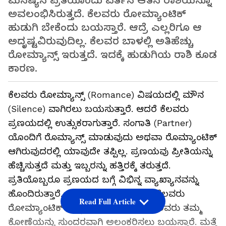
ಮನಷ್ಯನ ಪ್ರತಿಯೊಂದು ವರ್ತನೆ ಆತನ ರಾಶಿಯನ್ನೂ
ಅವಲಂಭಿಸಿರುತ್ತದೆ. ಕೆಲವರು ರೋಮ್ಯಾಂಟಿಕ್
ಹುಡುಗಿ ಬೇಕೆಂದು ಬಯಸ್ತಾರೆ. ಆದ್ರೆ ಎಲ್ಲರಿಗೂ ಆ
ಅದೃಷ್ಟವಿರುವುದಿಲ್ಲ. ಕೆಲವರ ಬಾಳಲ್ಲಿ ಅತಿಹೆಚ್ಚು
ರೋಮ್ಯಾನ್ಸ್ ಇರುತ್ತದೆ. ಇದಕ್ಕೆ ಹುಡುಗಿಯ ರಾಶಿ ಕೂಡ
ಕಾರಣ.
ಕೆಲವರು ರೋಮ್ಯಾನ್ಸ್ (Romance) ವಿಷಯದಲ್ಲಿ ಮೌನ
(Silence) ವಾಗಿರಲು ಬಯಸುತ್ತಾರೆ. ಆದರೆ ಕೆಲವರು
ಪ್ರಣಯದಲ್ಲಿ ಉತ್ಸುಕರಾಗುತ್ತಾರೆ. ಸಂಗಾತಿ (Partner)
ಯೊಂದಿಗೆ ರೊಮ್ಯಾನ್ಸ್ ಮಾಡುವುದು ಅಥವಾ ರೊಮ್ಯಾಂಟಿಕ್
ಆಗಿರುವುದರಲ್ಲಿ ಯಾವುದೇ ತಪ್ಪಿಲ್ಲ. ಪ್ರಣಯವು ಪ್ರೀತಿಯನ್ನು
ಹೆಚ್ಚಿಸುತ್ತದೆ ಮತ್ತು ಇಬ್ಬರನ್ನು ಹತ್ತಿರಕ್ಕೆ ತರುತ್ತದೆ.
ಪ್ರತಿಯೊಬ್ಬರೂ ಪ್ರಣಯದ ಬಗ್ಗೆ ವಿಭಿನ್ನ ವ್ಯಾಖ್ಯಾನವನ್ನು
ಹೊಂದಿರುತ್ತಾರೆ. ಇದರಲ್ಲಿ ಅಚ್ಚರಿಯೇನಿಲ್ಲ. ಕೆಲವರು
Read Full Article
ರೋಮ್ಯಾಂಟಿಕ್ ಡಿನ್ನರ್ ಬಯಸಿದ್ರೆ ಮತ್ತೆ ಕೆಲವರು ತಮ್ಮ
ಕೋಣೆಯನ್ನು ಸುಂದರವಾಗಿ ಅಲಂಕರಿಸಲು ಬಯಸ್ತಾರೆ. ಮತ್ತೆ