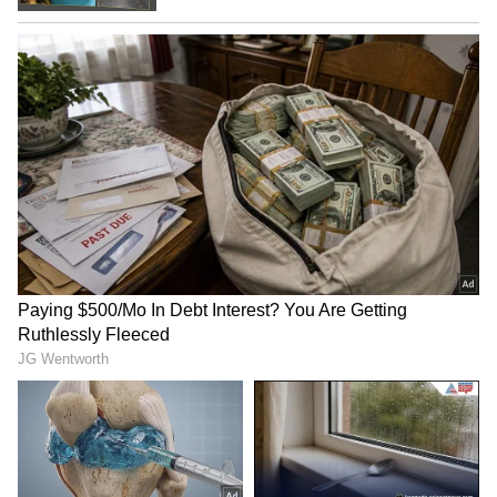
ಮಕರ ರಾಶಿ :
ಮಕರ ರಾಶಿ ಹುಡುಗಿಯರು ಯಾವಾಗ್ಲೂ
ಸಂತೋಷದಿಂದ ಕಾಲ ಕಳೆಯುತ್ತಾರೆ. ಬಿಡುವಿಲ್ಲದ
ವೇಳಾಪಟ್ಟಿಯ ಹೊರತಾಗಿಯೂ, ಅವಳು ತನ್ನ
ಸಂಗಾತಿಯೊಂದಿಗೆ ಸಮಯ ಕಳೆಯಲು ಬಯಸ್ತಾಳೆ. ಸಣ್ಣ
ಸಣ್ಣ ಕ್ಷಣಗಳನ್ನೂ ರೋಮ್ಯಾಂಟಿಕ್ ಗೊಳಿಸಲು ಇಚ್ಛಿಸುತ್ತಾಳೆ.