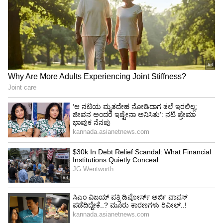
ಸಂಗಾತಿಯನ್ನು ಭಾವನಾತ್ಮಕವಾಗಿ ಸಂತೋಷವಾಗಿಡಲು
ಮತ್ತು ಆರಾಮದಾಯಕವಾಗಿಡಲು ಬಯಸ್ತಾರೆ. ವೃಷಭ
ರಾಶಿಯವರು ಇದನ್ನು ಬಿಟ್ಟು ಸಂಗಾತಿಯಿಂದ ಹೆಚ್ಚೇನೂ
ಬಯಸುವುದಿಲ್ಲ. ಭಾವನಾತ್ಮಕ ವಿಷ್ಯಕ್ಕೆ ಅವರು ಹೆಚ್ಚು ಆದ್ಯತೆ
ನೀಡ್ತಾರೆ. ಇದೇ ಕಾರಣಕ್ಕೆ ಇವರು ಬೇರೆಯವರನ್ನು
ಆಕರ್ಷಿಸುತ್ತಾರೆ.
ನಿಮ್ಮ ಹೆಸರು A ಅಕ್ಷರದಿಂದ ಶುರುವಾಗುತ್ತಾ? ಅದು ನಿಮ್ಮ
ಬಗ್ಗೆ ಏನು ಹೇಳ್ತಿದೆ ಗೊತ್ತಾ?