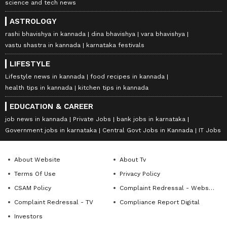
science and tech news
ASTROLOGY
rashi bhavishya in kannada
dina bhavishya
vara bhavishya
vastu shastra in kannada
karnataka festivals
LIFESTYLE
Lifestyle news in kannada
food recipes in kannada
health tips in kannada
kitchen tips in kannada
EDUCATION & CAREER
job news in kannada
Private Jobs
bank jobs in karnataka
Government jobs in karnataka
Central Govt Jobs in Kannada
IT Jobs
About Website
About Tv
Terms Of Use
Privacy Policy
CSAM Policy
Complaint Redressal - Website
Complaint Redressal - TV
Compliance Report Digital
Investors