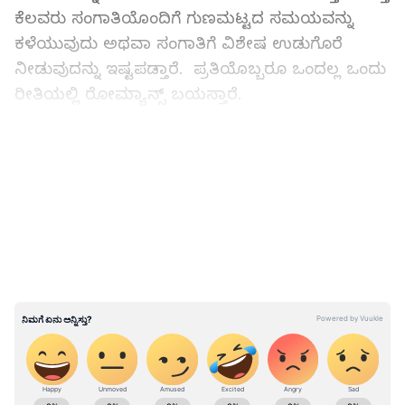
ಕೆಲವರು ಸಂಗಾತಿಯೊಂದಿಗೆ ಗುಣಮಟ್ಟದ ಸಮಯವನ್ನು
ಕಳೆಯುವುದು ಅಥವಾ ಸಂಗಾತಿಗೆ ವಿಶೇಷ ಉಡುಗೊರೆ
ನೀಡುವುದನ್ನು ಇಷ್ಟಪಡ್ತಾರೆ. ಪ್ರತಿಯೊಬ್ಬರೂ ಒಂದಲ್ಲ ಒಂದು
ರೀತಿಯಲ್ಲಿ ರೋಮ್ಯಾನ್ಸ್ ಬಯಸ್ತಾರೆ.
ಪ್ರೀತಿ, ಪ್ರೀತಿಸುವ ವ್ಯಕ್ತಿ ಬಗ್ಗೆ ವಿಜ್ಞಾನಿಗಳು ಹಾಗೂ
LATEST VIDEOS
ಜ್ಯೋತಿಷ್ಯಿಗಳು ತಮ್ಮದೇ ರೀತಿಯಲ್ಲಿ ವ್ಯಾಖ್ಯಾನಿಸುತ್ತಾರೆ.
ರಾಶಿ ಹಾಗೂ ಮನುಷ್ಯನ ಗುಣಕ್ಕೆ ಸಂಬಂಧವಿದೆ. ಮನುಷ್ಯನ
ನಡವಳಿಕೆ ಆತನ ಜಾತಕ, ರಾಶಿ, ರಾಶಿಯ ಮೇಲೆ ಗ್ರಹಗಳ
ಪ್ರಭಾವವನ್ನು ಅವಲಂಭಿಸಿರುತ್ತದೆ ಎಂದು ಜ್ಯೋತಿಷ್ಯದಲ್ಲಿ
ಹೇಳಲಾಗಿದೆ. ಕೆಲವರು ಮಿತಿಗಿಂತ ಹೆಚ್ಚು ರೋಮ್ಯಾಂಟಿಕ್
ಆಗಿರ್ತಾರೆ. ಅತಿ ಹೆಚ್ಚು ರೋಮ್ಯಾನ್ಸ್ ಮಾಡುವ ಹುಡುಗಿರುವ
ಸಿಕ್ಕಿದ್ರೆ ಹುಡುಗರಿಗೆ ಲಾಟರಿ ಹೊಡೆದಂತೆ. ಜ್ಯೋತಿಷ್ಯದ
ಪ್ರಕಾರ ಯಾವ ರಾಶಿಯ ಹುಡುಗಿಯರು ಹೆಚ್ಚು
ರೋಮ್ಯಾಂಟಿಕ್ ಎಂದು ಇಂದು ತಿಳಿಯೋಣ.
ABOUT THE AUTHOR