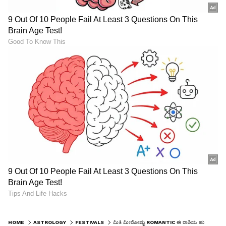
HOME
ASTROLOGY
FESTIVALS
ಮಿತಿ ಮೀರೋಷ್ಟು ROMANTIC ಈ ರಾಶಿಯ ಹುಡುಗೀರು, ಕಟ್ಟಿಕೊಳ್ಳೋನೇ ಪುಣ್ಯವಂತ!