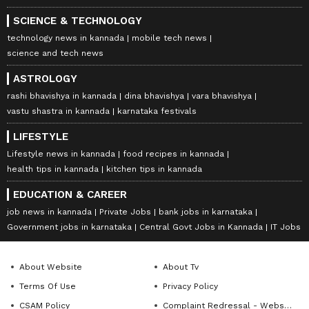
SCIENCE & TECHNOLOGY
technology news in kannada
mobile tech news
science and tech news
ASTROLOGY
rashi bhavishya in kannada
dina bhavishya
vara bhavishya
vastu shastra in kannada
karnataka festivals
LIFESTYLE
Lifestyle news in kannada
food recipes in kannada
health tips in kannada
kitchen tips in kannada
EDUCATION & CAREER
job news in kannada
Private Jobs
bank jobs in karnataka
Government jobs in karnataka
Central Govt Jobs in Kannada
IT Jobs
About Website
About Tv
Terms Of Use
Privacy Policy
CSAM Policy
Complaint Redressal - Website