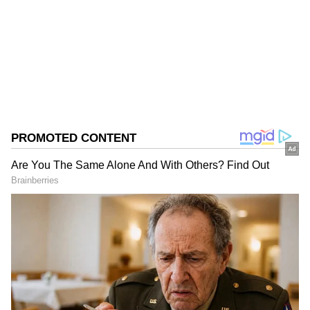
ಪತ್ರಿಕೋದ್ಯಮದಲ್ಲಿಯೇ ವಿಶೇಷ ಛಾಪು ಮೂಡಿಸಿದ ಕನ್ನಡ ದಿನ
ಪತ್ರಿಕೆ. ದೇಶ, ವಿದೇಶ, ವಾಣಿಜ್ಯ, ಕ್ರೀಡೆ, ಮನೋರಂಜನೆ ಸೇರಿ
ವೈವಿಧ್ಯಮಯ ಸುದ್ದಿಗಳ ಹೂರಣ ಹೊತ್ತು ತರುವ ಕನ್ನಡಪ್ರಭ,
ರಾಜ್ ಬಿ. ಶೆಟ್ಟಿ
ಕನ್ನಡಿಗರ ಅಸ್ಮಿತೆಯ ಸಂಕೇತ. ಸದಾ ಕರುನಾಡು, ನುಡಿ, ಸಂಸ್ಕೃತಿ
ಸ್ಯಾಂಡಲ್‌ವುಡ್
ಪರ ಧ್ವನಿ ಎತ್ತುವ ಕನ್ನಡಪ್ರಭ ದಿನ ಪತ್ರಿಕೆಯಲ್ಲಿ ಪ್ರಕಟಗೊಳ್ಳುವ
ಸುದ್ದಿಗಳು ಸುವರ್ಣ ನ್ಯೂಸ್ ವೆಬ್‌ಸೈಟಲ್ಲೂ ಲಭ್ಯ.