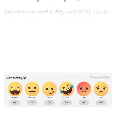
ರುದ್ರ ಭಯಂಕರ ರಾಜ್ ಬಿ ಶೆಟ್ಟಿ:
ರಾಜ್ ಬಿ ಶೆಟ್ಟಿ ಯಾವುದೇ
ಸಿನಿಮಾ ಮಾಡಿದರೂ ತುಂಬು ತೀವ್ರತೆಯಿಂದ ಮಾಡುತ್ತಾರೆ
ಎಂಬುದಕ್ಕೆ ಸಾಕ್ಷಿಯೇ ‘ಟೋಬಿ’ ಸಿನಿಮಾದ ಪೋಸ್ಟರ್‌ಗಳು.
LATEST VIDEOS
ಸದ್ಯ ಈ ಚಿತ್ರದ ಫಸ್ಟ್ ಲುಕ್ ಬಿಡುಗಡೆಯಾಗಿದೆ. ಈ ಪೋಸ್ಟರ್
ಸಿನಿಮಾ ಪ್ರೇಮಿಗಳನ್ನು ಅಚ್ಚರಿಗೆ ದೂಡಿದೆ. ಪೋಸ್ಟರ್‌ನಲ್ಲಿ
ಬಳೆಯಾಕಾರದ ದೊಡ್ಡದೊಂದು ಮೂಗುತಿ ಧರಿಸಿರುವ ರಾಜ್
ಬಿ ಶೆಟ್ಟಿ ಕಣ್ಣಲ್ಲಿ ಬೆಂಕಿಯುಗುಳುವಂತೆ ಕಾಣಿಸಿಕೊಂಡಿದ್ದಾರೆ.
ಅವರ ಮುಖದಲ್ಲಿ ಗಾಯಗಳಿವೆ. ಎದೆಯಲ್ಲಿ
ಬೆಂಕಿಯುರಿಯುವಂತೆ ಪೋಸ್ಟರ್‌ನಲ್ಲಿ ಭಾಸವಾಗುತ್ತಿದೆ.
ಸಾಮಾಜಿಕ ಜಾಲತಾಣದಲ್ಲಿ 'ಟೋಬಿ'ಯ ರಕ್ತ- ಸಿಕ್ತ
ಅವತಾರ ಫುಲ್ ವೈರಲ್: ಪಾತ್ರದ ಬಗ್ಗೆ ರಾಜ್.ಬಿ.ಶೆಟ್ಟಿ
ABOUT THE AUTHOR
ಹೇಳಿದ್ದೇನು?
Kannadaprabha News
KN
1967ರ ನವೆಂಬರ್ 4ರಂದು ಆರಂಭವಾದ ಕನ್ನಡಪ್ರಭ ಕನ್ನಡ