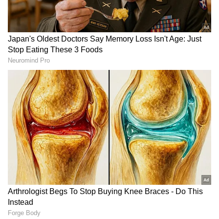
DOWNLOAD APP
ಕನ್ನಡ ಸಿನಿಮಾ (
Kannada Cinema News
), ಟಿವಿ
ಕಾರ್ಯಕ್ರಮಗಳು (
Kannada TV Shows
), ಸೆಲೆಬ್ರಿಟಿ
ಸುದ್ದಿಗಳು ಮತ್ತು ಇತ್ತೀಚಿನ ಸುದ್ದಿಗಳಿಗಾಗಿ ಏಷ್ಯಾನೆಟ್
ಸುವರ್ಣ ನ್ಯೂಸ್‌ನಲ್ಲಿ ಮನರಂಜನಾ ವಿಭಾಗ ನೋಡಿ.
ಸಿನಿಮಾ ವಿಮರ್ಶೆಗಳು (
Kannada Movies Review
),
ತಾರೆಯರ ಸಂದರ್ಶನಗಳು, ಧಾರಾವಾಹಿ ಅಪ್‌ಡೇಟ್ಸ್‌,
ತೆರೆಮರೆಯ ಕಥೆಗಳು,
OTT ರಿಲೀಸ್‌
ಗಳ ಬಗ್ಗೆ
ಮಾಹಿತಿಯೂ ಇಲ್ಲಿದೆ.
ಟೋಬಿ ಸಿನಿಮಾ ಟಿಕೆ ದಯಾನಂದ ಅವರ ಕತೆ ಆಧರಿಸಿದ
ಸಿನಿಮಾ. ದಯಾನಂದರ ಕತೆಯನ್ನು ಚಿತ್ರಕತೆ ರೂಪಕ್ಕೆ
ತಂದಿದ್ದು ಖುದ್ದು ರಾಜ್ ಬಿ ಶೆಟ್ಟಿ. ಆ ಚಿತ್ರಕತೆಯನ್ನಿಟ್ಟುಕೊಂಡು