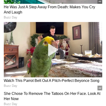
ಮೇ.23.. ಒಂದೇ ದಿನದಲ್ಲಿ ಎರಡು ವಿಶೇಷ ನೆನಪು:
ನಾಗಾರ್ಜುನ ಕಥೆ ಕೇಳಿದ್ರೆ ಭಾವುಕರಾಗ್ತೀರಾ!
ಬಾಲಯ್ಯ ಜೊತೆ ಸಿನಿಮಾ ಮಾಡಲು ಭಯ: ಸೂಪರ್
ಸ್ಟಾರ್ ಕೃಷ್ಣರ ಫ್ಲಾಪ್ ಚಿತ್ರದ ಬಗ್ಗೆ ನಾಗಾರ್ಜುನ ವ್ಯಂಗ್ಯ!
DOWNLOAD APP
RECOMMENDED STORIES
'ಆಕೆ ನನ್ನ ಸ್ವೀಟ್‌ಹಾರ್ಟ್‌ ಆದ್ರೆ
ಪವನ್ ಕಲ್ಯಾಣ್ ಅಲ್ಲ... ಆಂಧ್ರದ
ನಾವು ಲೆಸ್ಬಿಯನ್‌ಗಳಲ್ಲ..' ನಟಿ
ಮುಂದಿನ ಸಿಎಂ ಜೂ.ಎನ್‌ಟಿಆರ್?