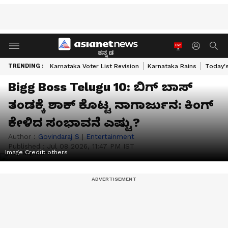
ಕನ್ನಡ
TRENDING :
Karnataka Voter List Revision
Karnataka Rains
Today'
Bigg Boss Telugu 10: ಬಿಗ್ ಬಾಸ್
ತಂಡಕ್ಕೆ ಶಾಕ್ ಕೊಟ್ಟ ನಾಗಾರ್ಜುನ: ಕಿಂಗ್
ಕೇಳಿದ ಸಂಭಾವನೆ ಎಷ್ಟು?
Author :
Govindaraj S
|
Entertainment
Published :
Jul 08 2026, 11:47 PM IST
Image Credit:
others