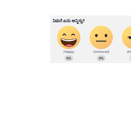
Shriram Bhat
SB
ಏಷ್ಯಾನೆಟ್ ಸುವರ್ಣನ್ಯೂಸ್.ಕಾಮ್‌ನಲ್ಲ
ಹೆಚ್ಚಿನ ಗಮನ ನೀಡುತ್ತಿದ್ದೇನೆ. ಇಂಡಿಯ
ವೆಬ್‌ನಲ್ಲಿ ಕೆಲಸ ಮಾಡಿದ ಅನುಭವವಿದೆ.
ಮಾಧ್ಯಮವಲ್ಲದೇ ಮನರಂಜನಾ ಮಾಧ್ಯಮದಲ್ಲ
ಕರ್ನಾಟಕ ವಿಶ್ವವಿದ್ಯಾಲಯ, ಧಾರವಾಡದಿಂ
Related Articles
ಆದ್ಯತೆ, ಮಾನವೀಯತೆಗೆ ಮೊದಲ ಪ್ರಾಶಸ್ತ
ಕಮಲ್ ಹಾಸನ್ 'ಥಗ್ ಲೈಫ
ಸಿನಿಮಾ ಮುಂಗಡ ಬುಕ್ಕಿಂಗ
ಆರಂಭ, ಆದರೆ ಕರ್ನಾಟಕದಲ್
ಈಗಾಗಲೇ ಹಲವು ಡಿಸ್ಟ್ರಿಬ್ಯೂಟರ್‌ಗಳು ಸಿನಿ
ಸಚಿವ ಶಿವರಾಜ್ ತಂಗಡಗಿ ಖುದ್ದಾಗಿ ಕರೆ ಮ
ಮಾಡಬಾರದು ಅಂತಾ ತಿಳಿಸಿದ್ದಾರೆ..
ಅಷ್ಟೇ ಅಲ್ಲ, ಫಿಲಂ ಚೇಬರ್ ನಲ್ಲಿ ಶಿವರಾಮ