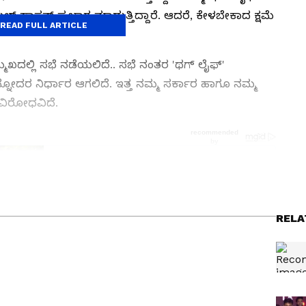
ಮಲ್ ಹಾಸನ್ ಪ್ರಚಾರ ಮಾಡುತ್ತಿದ್ದಾರೆ. ಆದರೆ, ಕೇಳಬೇಕಾದ ಕ್ಷಮೆ
READ FULL ARTICLE
ಖದಲ್ಲಿ ಸಭೆ ನಡೆಯಲಿದೆ.. ಸಭೆ ನಂತರ 'ಥಗ್ ಲೈಫ್'
ಅನ್ನೋದರ ನಿರ್ಧಾರ ಆಗಲಿದೆ. ಇತ್ತ ನಮ್ಮ ಸರ್ಕಾರ ಹಾಗೂ ನಮ್ಮ
ೆ ವಿರೋಧವಿದೆ.
 News
), ಟಿವಿ ಕಾರ್ಯಕ್ರಮಗಳು (
Kannada TV
ು ಇತ್ತೀಚಿನ ಸುದ್ದಿಗಳಿಗಾಗಿ ಏಷ್ಯಾನೆಟ್ ಸುವರ್ಣ ನ್ಯೂಸ್‌ನಲ್ಲಿ
RELA
ವಿಮರ್ಶೆಗಳು (
Kannada Movies Review
),
ಅಪ್‌ಡೇಟ್ಸ್‌, ತೆರೆಮರೆಯ ಕಥೆಗಳು,
OTT ರಿಲೀಸ್‌
ಗಳ