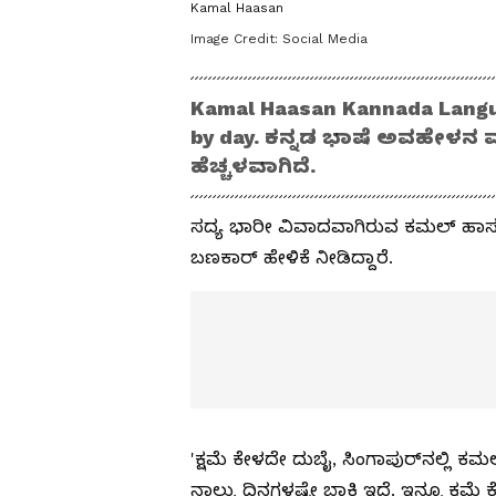
Kamal Haasan
Image Credit:
Social Media
Kamal Haasan Kannada Langu
by day. ಕನ್ನಡ ಭಾಷೆ ಅವಹೇಳನ
ಹೆಚ್ಚಳವಾಗಿದೆ.
ಸದ್ಯ ಭಾರೀ ವಿವಾದವಾಗಿರುವ ಕಮಲ್ ಹಾಸನ
ಬಣಕಾರ್ ಹೇಳಿಕೆ ನೀಡಿದ್ದಾರೆ.
'ಕ್ಷಮೆ ಕೇಳದೇ ದುಬೈ, ಸಿಂಗಾಪುರ್‌ನಲ್ಲಿ ಕ
ನಾಲ್ಕು ದಿನಗಳಷ್ಟೇ ಬಾಕಿ ಇದೆ. ಇನ್ನೂ ಕ್ಷ