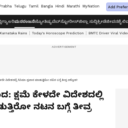
Prabha
Telugu
Tamil
Bangla
Hindi
Marathi
MyNation
Add Prefer
ದಿ
ಗ್ಯಾಲರಿ
ಮನರಂಜನೆ
ಜ್ಯೋತಿಷ್ಯ
ವೆಬ್‌ಸ್ಟೋರೀಸ್
ಜಿಲ್ಲಾ ಸುದ್ದಿ
ಕ್ರೀಡೆ
ಜೀವನಶೈಲಿ
ವ
Karnataka Rains
Today's Horoscope Prediction
BMTC Driver Viral Vide
ೇ ವಿದೇಶದಲ್ಲಿ ಸಿನಿಮಾ ಪ್ರವಾರ ಮಾಡುತ್ತಿರೋ ನಟನ ಬಗ್ಗೆ ತೀವ್ರ ಆಕ್ರೋಶ!
 ಕ್ಷಮೆ ಕೇಳದೇ ವಿದೇಶದಲ್ಲಿ
ತ್ತಿರೋ ನಟನ ಬಗ್ಗೆ ತೀವ್ರ