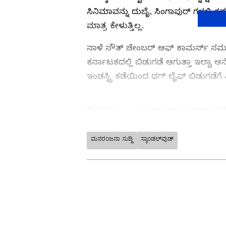
ಸಿನಿಮಾವನ್ನು ದುಬೈ, ಸಿಂಗಾಪುರ್ ಗಳಲ್ಲಿ ಕ
ಮಾತ್ರ ಕೇಳುತ್ತಿಲ್ಲ.
ನಾಳೆ ಸೌತ್ ಚೇಂಬರ್ ಆಫ್ ಕಾಮರ್ಸ್ ಸಮ್ಮು
ಕರ್ನಾಟಕದಲ್ಲಿ ಬಿಡುಗಡೆ ಆಗುತ್ತಾ ಇಲ್ವಾ 
ಇಂಡಸ್ಟ್ರಿ ಕಡೆಯಿಂದ ಥಗ್ ಲೈಫ್ ಬಿಡುಗಡೆಗ
ಮನರಂಜನಾ ಸುದ್ದಿ
ಸ್ಯಾಂಡಲ್‌ವುಡ್
ಕನ್ನಡ ಸಿನಿಮಾ (
Kannada Cinema
Shows
), ಸೆಲೆಬ್ರಿಟಿ ಸುದ್ದಿಗಳು ಮತ್ತ
ಮನರಂಜನಾ ವಿಭಾಗ ನೋಡಿ. ಸಿನಿಮಾ 
ತಾರೆಯರ ಸಂದರ್ಶನಗಳು, ಧಾರಾವಾಹಿ 
ಬಗ್ಗೆ ಮಾಹಿತಿಯೂ ಇಲ್ಲಿದೆ.
ABOUT THE AUTHOR