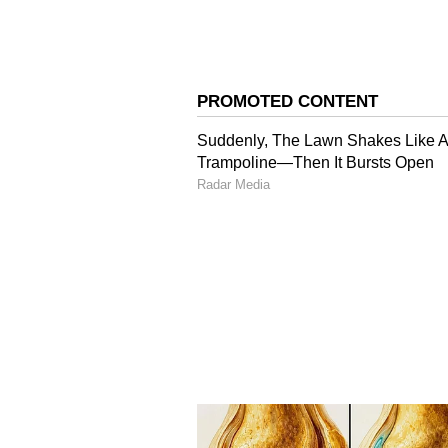
ಒಟ್ಟಿನಲ್ಲಿ, ಕಮಲ್ ಹಾಸನ್ ಕನ್ನಡ ವಿವಾದ ದಿ