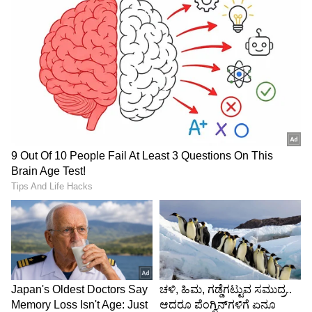
ABOUT THE AUTHOR
Govindaraj S
GS
ಏಷ್ಯಾನೆಟ್ ಸುವರ್ಣ ಡಿಜಿಟಲ್ ಕನ್ನಡ ವಿಭಾಗದಲ್ಲಿ ಉಪ ಸಂಪಾದಕ.
ಕಳೆದ 8 ವರ್ಷಗಳಿಂದ ಮಾಧ್ಯಮ ಪ್ರಪಂಚದಲ್ಲಿದ್ದೇನೆ. ಹುಟ್ಟಿ
ಬೆಳೆದಿದ್ದು ಬೆಂಗಳೂರಿನಲ್ಲಿ. ಸ್ನಾತಕೋತ್ತರ ಪದವಿಯನ್ನು ಬೆಂಗಳೂರು
ವಿಶ್ವವಿದ್ಯಾಲಯದಿಂದ ಪಡೆದಿದ್ದೇನೆ. ದೂರದರ್ಶನದಲ್ಲಿ ಇಂಟರ್ನ್‌ಶಿಪ್
ಕಿಯಾರಾ ಅಡ್ವಾಣಿ
ನಿರ್ವಹಣೆ. ಪ್ರಜಾವಾಣಿ ಮತ್ತು ಉದಯವಾಣಿ ಡಿಜಿಟಲ್ ವಿಭಾಗದಲ್ಲಿ
ಮಗಳು
ಬಾಲಿವುಡ್
ಮನರಂಜನಾ ಸುದ್ದಿ
ಬರಹಗಾರ ಹಾಗೂ ಕಂಟೆಂಟ್ ಡೆವಲಪರ್ ಆಗಿ ಕೆಲಸ ಮಾಡಿದ್ದೇನೆ.
ಮನರಂಜನೆ ಸುದ್ದಿಗಳ ಬಗ್ಗೆ ತುಂಬಾ ಆಸಕ್ತಿ. ಸಿನಿಮಾ ವೀಕ್ಷಿಸುವುದು,
ಸಂಗೀತ ಕೇಳುವುದು ಮತ್ತು ಕ್ರೀಡೆ ನೆಚ್ಚಿನ ಹವ್ಯಾಸಗಳು.