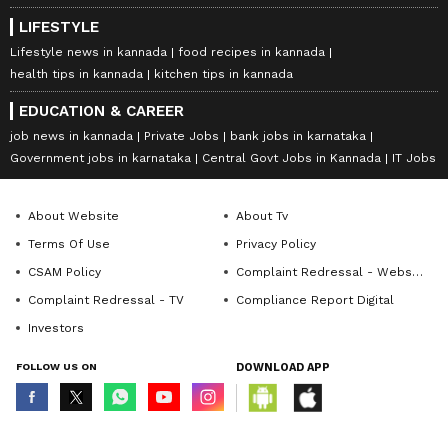
LIFESTYLE
Lifestyle news in kannada
food recipes in kannada
health tips in kannada
kitchen tips in kannada
EDUCATION & CAREER
job news in kannada
Private Jobs
bank jobs in karnataka
Government jobs in karnataka
Central Govt Jobs in Kannada
IT Jobs
About Website
About Tv
Terms Of Use
Privacy Policy
CSAM Policy
Complaint Redressal - Website
Complaint Redressal - TV
Compliance Report Digital
Investors
FOLLOW US ON
DOWNLOAD APP
© Copyright 2026 Asianxt Digital Technologies Private Limited (Formerly