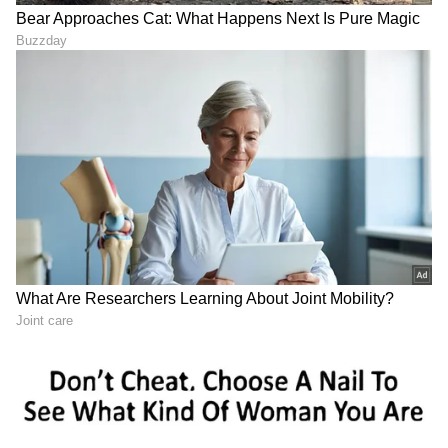
LATEST VIDEOS
"ರಾಜಕೀಯ ಬೇಡ, ಸಿನಿಮಾನೇ ಪ್ರಾಣ":
ಕನಕೋತ್ಸವದಲ್ಲಿ ರಿಷಬ್ ಶೆಟ್ಟಿ | Rishab
Shetty speech | Suvarna News
ಶೇ.50 ರಿಂದ ಶೇ.18 ಕ್ಕೆ TAX ಇಳಿಕೆ: ಮೋದಿ-
ಟ್ರಂಪ್ ಐತಿಹಾಸಿಕ ಒಪ್ಪಂದ | India US
Trade Deal | Party Rounds