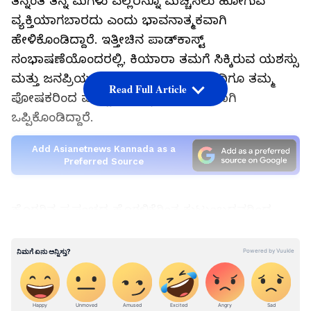
ತನ್ನಂತೆ ತನ್ನ ಮಗಳು ಎಲ್ಲರನ್ನೂ ಮೆಚ್ಚಿಸಲು ಹೋಗುವ
ವ್ಯಕ್ತಿಯಾಗಬಾರದು ಎಂದು ಭಾವನಾತ್ಮಕವಾಗಿ
ಹೇಳಿಕೊಂಡಿದ್ದಾರೆ. ಇತ್ತೀಚಿನ ಪಾಡ್‌ಕಾಸ್ಟ್
ಸಂಭಾಷಣೆಯೊಂದರಲ್ಲಿ, ಕಿಯಾರಾ ತಮಗೆ ಸಿಕ್ಕಿರುವ ಯಶಸ್ಸು
ಮತ್ತು ಜನಪ್ರಿಯತೆಯ ಹೊರತಾಗಿಯೂ, ಇಂದಿಗೂ ತಮ್ಮ
Read Full Article
ಪೋಷಕರಿಂದ ಮೆಚ್ಚುಗೆಯನ್ನು ನಿರೀಕ್ಷಿಸುವುದಾಗಿ
ಒಪ್ಪಿಕೊಂಡಿದ್ದಾರೆ.
Add Asianetnews Kannada as a
Preferred Source
ಹೊರಗಿನ ಪ್ರಪಂಚದ ಹೊಗಳಿಕೆಗಿಂತ ಕುಟುಂಬದವರಿಂದ
ಸಿಗುವ ಮೆಚ್ಚುಗೆ ಹೆಚ್ಚು ಅರ್ಥಪೂರ್ಣ ಎನಿಸುತ್ತದೆ ಎಂದು
ಅವರು ಹೇಳಿದ್ದಾರೆ. ಪ್ರೀತಿ ಮತ್ತು ಭಾವನಾತ್ಮಕವಾಗಿ ಸುರಕ್ಷಿತ
ವಾತಾವರಣದಲ್ಲಿ ಬೆಳೆದ ಮಕ್ಕಳು ತಮ್ಮ ಪೋಷಕರಿಗೆ
ನಿರಾಸೆಗೊಳಿಸಲು ಇಷ್ಟಪಡುವುದಿಲ್ಲ. ಇದರಿಂದ
ಅರಿವಿಲ್ಲದೆಯೇ ಎಲ್ಲರನ್ನೂ ಮೆಚ್ಚಿಸುವ ಸ್ವಭಾವ