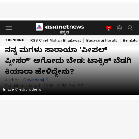
ಕನ್ನಡ
TRENDING :
RSS Chief Mohan Bhagawat
Basavaraj Horatti
Bengalur
ನನ್ನ ಮಗಳು ಸಾರಾಯಾ 'ಪೀಪಲ್
ಪ್ಲೀಸರ್' ಆಗೋದು ಬೇಡ: ಟಾಕ್ಸಿಕ್ ಬೆಡಗಿ
ಕಿಯಾರಾ ಹೇಳಿದ್ದೇನು?
Author :
Govindaraj S
Published :
May 11 2026, 10:56 PM IST
Image Credit:
others