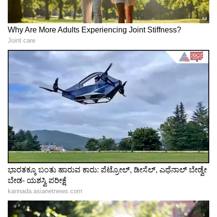
ತನ್ನ ಮಗಳು ನಿರಂತರವಾಗಿ ಇತರರ ಅನುಮೋದನೆ
ಪಡೆಯುವ ಬದಲು, ಆತ್ಮವಿಶ್ವಾಸದಿಂದ ಸ್ವತಂತ್ರ
ನಿರ್ಧಾರಗಳನ್ನು ತೆಗೆದುಕೊಳ್ಳುವಂತೆ ಬೆಳೆಯಬೇಕೆಂದು ಅವರು
ಆಶಿಸಿದ್ದಾರೆ. ಸಾರಾಯಾ ಕುತೂಹಲ, ವೀಕ್ಷಣೆ, ಪ್ರೀತಿ ಮತ್ತು
ಭಾವನಾತ್ಮಕವಾಗಿ ಬಲಶಾಲಿಯಾಗಿರಬೇಕು. ಬದಲಾಗಿ,
ಇತರರನ್ನು ಸಂತೋಷವಾಗಿಡಲು ತನ್ನ ಸ್ವಂತ ಅಗತ್ಯಗಳನ್ನು
ತ್ಯಾಗ ಮಾಡುವವಳಾಗಬಾರದು ಎಂದು ಕಿಯಾರಾ ಹೇಳಿದ್ದಾರೆ.
ತನ್ನ ಪೋಷಕರು ತನಗೂ ಮತ್ತು ತನ್ನ ಸಹೋದರನಿಗೂ
ಕಲಿಸಿದ ಮೌಲ್ಯಗಳ ಬಗ್ಗೆ ಕಿಯಾರಾ ಮಾತನಾಡಿದ್ದಾರೆ.
ಮನೆಯಲ್ಲಿ ಶಿಸ್ತು ಇತ್ತಾದರೂ, ಭಯಕ್ಕಿಂತ ಹೆಚ್ಚಾಗಿ
ಭಾವನಾತ್ಮಕ ಬೆಂಬಲವಿತ್ತು ಎಂದು ಅವರು ನೆನಪಿಸಿಕೊಂಡರು.