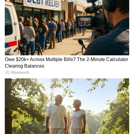
Related Articles
Toxic: ಯಶ್ ಜೊತೆಗಿನ ಆ ದೃಶ್ಯಗಳಿಗೆ ನೋ ಎಂದ್ರಾ
ಕಿಯಾರಾ? ಹರಿದಾಡಿದ ಸುದ್ದಿಗೆ ನಟಿ ಫುಲ್ ಗರಂ!
Mom Era: ಮಾಲ್ಡೀವ್ಸ್‌ನಲ್ಲಿ ಮಗಳು-ಪತಿ ಜೊತೆ
ಕಿಯಾರಾ: 'ತಾಯ್ತನದ ಖುಷಿ'ಯಲ್ಲಿ ಟಾಕ್ಸಿಕ್ ಬ್ಯೂಟಿ!