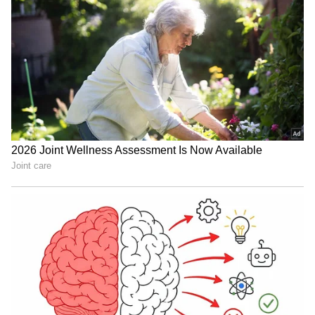
ತಾಯಿ ಪ್ಲೇಸ್ಕೂಲ್ ನಡೆಸುತ್ತಿದ್ದರು
ತನ್ನ ತಾಯಿ ಶೈಕ್ಷಣಿಕ ಯಶಸ್ಸಿನ ಮೇಲೆ ಒತ್ತಡ
ಹೇರುವುದಕ್ಕಿಂತ ಹೆಚ್ಚಾಗಿ, ಗೌರವಯುತ ಮತ್ತು ದಯೆಯುಳ್ಳ
ಮಕ್ಕಳನ್ನು ಬೆಳೆಸುವುದರ ಮೇಲೆ ಹೆಚ್ಚು ಗಮನಹರಿಸಿದ್ದರು
ಎಂದು ಕಿಯಾರಾ ಹಂಚಿಕೊಂಡಿದ್ದಾರೆ. ತಮ್ಮದೇ ಆದ ಕಷ್ಟಗಳ
ನಡುವೆಯೂ ಪೋಷಕರು ಯಾವಾಗಲೂ ಭಾವನಾತ್ಮಕವಾಗಿ
ಲಭ್ಯರಿದ್ದಿದ್ದನ್ನು ಅವರು ಶ್ಲಾಘಿಸಿದ್ದಾರೆ. ಕಿಯಾರಾ ಅವರ ತಂದೆ
ಚಿಕ್ಕ ವಯಸ್ಸಿನಲ್ಲೇ ಪೋಷಕರನ್ನು ಕಳೆದುಕೊಂಡು ಬೇಗನೆ
ಕೆಲಸ ಮಾಡಲು ಪ್ರಾರಂಭಿಸಿದ್ದರು. ಅವರ ತಾಯಿ ಪ್ಲೇಸ್ಕೂಲ್
ನಡೆಸುತ್ತಿದ್ದರು. ಕುಟುಂಬಕ್ಕಾಗಿ ಅವರ ಸಮರ್ಪಣೆಯೇ ಇಂದು
ತಾನು ಈ ವ್ಯಕ್ತಿಯಾಗಲು ಕಾರಣ ಎಂದು ಕಿಯಾರಾ
ಹೇಳಿದ್ದಾರೆ.
LATEST VIDEOS