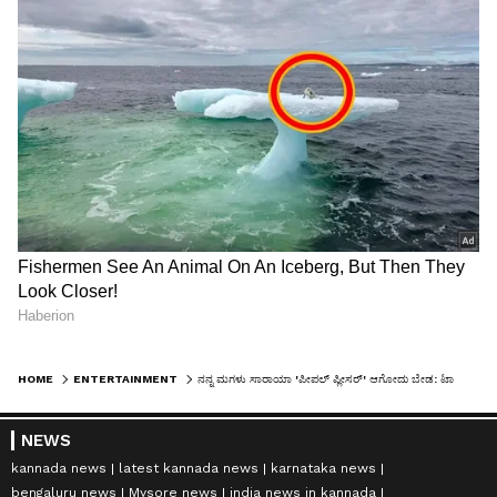
HOME
ENTERTAINMENT
ನನ್ನ ಮಗಳು ಸಾರಾಯಾ 'ಪೀಪಲ್ ಪ್ಲೀಸರ್' ಆಗೋದು ಬೇಡ: ಟಾಕ್ಸಿಕ್ ಬೆಡಗಿ ಕಿಯಾರಾ ಹೇಳಿದ್ದೇನು?
NEWS
kannada news
latest kannada news
karnataka news
bengaluru news
Mysore news
india news in kannada