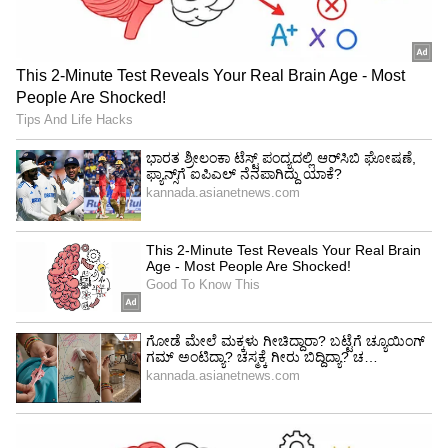
ಕನ್ನಡ ಸಿನಿಮಾ (
Kannada Cinema News
), ಟಿವಿ
ಕಾರ್ಯಕ್ರಮಗಳು (
Kannada TV Shows
), ಸೆಲೆಬ್ರಿಟಿ
ಸುದ್ದಿಗಳು ಮತ್ತು ಇತ್ತೀಚಿನ ಸುದ್ದಿಗಳಿಗಾಗಿ ಏಷ್ಯಾನೆಟ್
ಸುವರ್ಣ ನ್ಯೂಸ್‌ನಲ್ಲಿ ಮನರಂಜನಾ ವಿಭಾಗ ನೋಡಿ.
ಸಿನಿಮಾ ವಿಮರ್ಶೆಗಳು (
Kannada Movies Review
),
ತಾರೆಯರ ಸಂದರ್ಶನಗಳು, ಧಾರಾವಾಹಿ ಅಪ್‌ಡೇಟ್ಸ್‌,
ತೆರೆಮರೆಯ ಕಥೆಗಳು,
OTT ರಿಲೀಸ್‌
ಗಳ ಬಗ್ಗೆ
ಮಾಹಿತಿಯೂ ಇಲ್ಲಿದೆ.