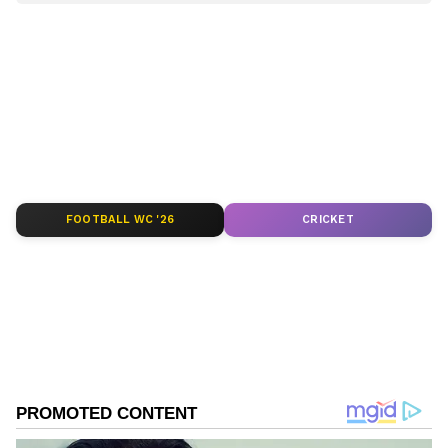
Sathish Kumar KH
SK
ವಿಜಯನಗರ ಜಿಲ್ಲೆ ಕಂದಗಲ್‌ಪುರ ಗ್ರಾಮದವನು ಮೂಲತಃ ಶಿಕ್ಷಕ.
ಆದರೆ, ಆಕರ್ಷಿಸಿದ್ದು ಪತ್ರಿಕೋದ್ಯಮ. ಎಂಟು ವರ್ಷಗಳಿಂದ
ಪ್ರಜಾವಾಣಿ, ವಿಜಯವಾಣಿ ನಂತರ ಇದೀಗ ಏಷ್ಯಾನೆಟ್ ಕನ್ನಡದಲ್ಲಿ
ಕಾರ್ಯನಿರ್ವಹಿಸುತ್ತಿದ್ದೇನೆ. ಕರ್ನಾಟಕ ರಾಜಕಾರಣ ನೆಚ್ಚಿನ ಕ್ಷೇತ್ರ.
ಎಸ್‌ಎಸ್‌ಎಲ್‌ಸಿ (SSLC)
ಡಿಜಿಟಲ್ ಮಾಧ್ಯಮಕ್ಕನುಗುಣವಾಗಿ ಶಿಕ್ಷಣ, ಆರೋಗ್ಯ, ಸಿನಿಮಾ
ಶಿಕ್ಷಣ
ವಿದ್ಯಾರ್ಥಿ
ಸುದ್ದಿಗಳನ್ನೂ ಬರೆಯುತ್ತೇನೆ. ಕ್ರಿಕೆಟ್, ಕೃಷಿ ಇಷ್ಟ. ಓದು ನೆಚ್ಚಿನ
Published :
May 08 2023, 10:24 AM IST
ಹವ್ಯಾಸ.
FOOTBALL WC '26
CRICKET