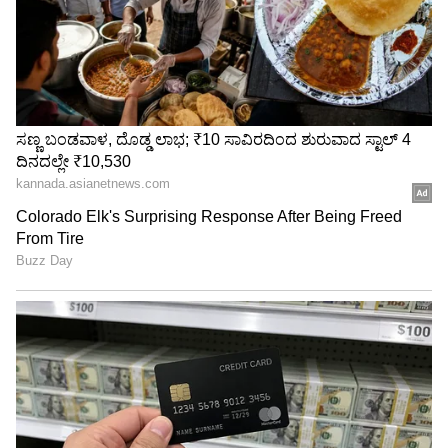
ಫಲಿತಾಂಶಕ್ಕಾಗಿ ಇಲ್ಲಿ ಕ್ಲಿಕ್‌ ಮಾಡಿ:
ಪರೀಕ್ಷಾ ಫಲಿತಾಂಶ ನೋಡಲು ವಿದ್ಯಾರ್ಥಿಗಳು
ಅನುಸರಿಸಬೇಕಾದ ಮಾಹಿತಿ ಇಲ್ಲಿದೆ.
ಅಧಿಕೃತ ವೆಬ್‌ಸೈಟ್
www.karresults.nic.in
ಗೆ ಭೇಟಿ
ಮುಖಪುಟದಲ್ಲಿ ಕರ್ನಾಟಕ SSLC 2023 ಫಲಿತಾಂಶ ಲಿಂಕ್
ಅನ್ನು ಒತ್ತಿರಿ
ತೆರೆಯುವ ಹೊಸ ಪುಟದಲ್ಲಿ ನಿಮ್ಮ ನೋಂದಣಿ ಸಂಖ್ಯೆಯನ್ನು
ನಮೂದಿಸಿ ಮತ್ತು ವಿವರಗಳನ್ನು ಸಲ್ಲಿಸಿ
ಫಲಿತಾಂಶವನ್ನು ಪರಿಶೀಲಿಸಿ ಮತ್ತು ಡೌನ್‌ಲೋಡ್
ಮಾಡಿಟ್ಟುಕೊಳ್ಳಿ