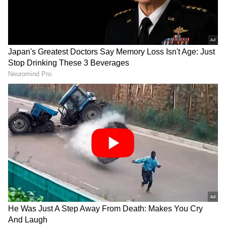
ಉಪವಾಸ ಆರಂಭ: ಅವರು
ಮಕ್ಕಳ ಅಕ್ಷರಾಭ್ಯಾಸ!
ನಾಲ್ಕು ವಿದ್ಯಾರ್ಥಿಗಳು ಶೇ.100 ಫಲಿತಾಂಶ: (
625 ಕ್ಕೆ
ಹೇಳಿದ್ದೇನು?
625 ಅಂಕ ಟಾಪರ್ಸ್‌).
625- ಭೂಮಿಕ ಪೈ, ನ್ಯೂ ಮೆಕಾಲೆ ಇಂಗ್ಲೀಷ್ ಸ್ಕೂಲ್,
ಹೊಸೂರು ರೋಡ್ , ಬೆಂಗಳೂರು
625 - ಯಶಸ್ಸ್ ಗೌಡ, ಬಾಲಗಂಗಾಧರ ಸ್ವಾಮಿ ಹೈಸ್ಕೂಲ್
ಚಿಕ್ಕಬಳ್ಳಾಪುರ
ದೇಶದ ಗಮನ ಸೆಳೀತಿರೋ
ಒಂದೇ ಮನೆಯಲ್ಲಿ ನಾಲ್ವರು
625 - ಅನುಪಮ ಶ್ರೀಶೈಲ್ ಹಿರಿಹೋಳಿ, ಶ್ರೀಕಂಠೇಶ್ವರ
ಉಪವಾಸ ನಿರತ ವಾಂಗ್‌ಚುಕ್
ಪೊಲೀಸ್‌ರು; ಆ ಊರಿನಲ್ಲಿ
ಮನೆ: ಬಗೆದಷ್ಟೂ ಕೌತುಕಗಳ
ವಾತಾವರಣವನ್ನಷ್ಟೇ ಅಲ್ಲ ಹೊಸ
ಪ್ರೌಢಶಾಲೆ, ಸೌದತ್ತಿ, ಬೆಳಗಾವಿ ಜಿಲ್ಲೆ
ಕೇಂದ್ರ
ಇತಿಹಾಸ ಸೃಷ್ಟಿಸಿದ ರೈತನ
ಮಕ್ಕಳು!
625- ಭೀಮನಗೌಡ ಹನುಮಂತ ಗೌಡ ಬೀರಾದರ್
ಪಾಟೀಲ್, ಆಕ್ಸ್‌ಫರ್ಡ್‌ ಇಂಗ್ಲೀಷ್‌ ಹೈಸ್ಕೂಲ್,
ಮುದ್ದೆಬೀಹಾಳ