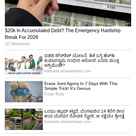
ಕರ್ನಾಟಕದಲ್ಲಿ ಪ್ರಧಾನಿ ಮೋದಿ ಪ್ರಚಾರ ಅಂತ್ಯ: 18
ಸಮಾವೇಶ, 6 ರೋಡ್‌ ಶೋಗಳ ಮಾಹಿತಿ ಇಲ್ಲಿದೆ!
ಯಶಸ್‌ಗೌಡ ಟಾಪರ್ ಆಗಲು ಶ್ರಮ ಹೇಗಿತ್ತು?
ನಾನು ಟಾಪರ್‌ ಆಗ್ತೀನಿ ಎನ್ನುವ ನಂಬಿಕೆಯಿತ್ತು. ಇನ್ನಿ
ನಿರ್ಮಲಾನಂದ ಸ್ವಾಮೀಜಿ ಆಶೀರ್ವಾದ, ಮನೆಯವರ