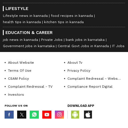
LIFESTYLE
Lifestyle news in kannada
food recipes in kannada
health tips in kannada
kitchen tips in kannada
EDUCATION & CAREER
job news in kannada
Private Jobs
bank jobs in karnataka
Government jobs in karnataka
Central Govt Jobs in Kannada
IT Jobs
About Website
About Tv
Terms Of Use
Privacy Policy
CSAM Policy
Complaint Redressal - Website
Complaint Redressal - TV
Compliance Report Digital
Investors
FOLLOW US ON
DOWNLOAD APP
© Copyright 2026 Asianxt Digital Technologies Private Limited (Formerly