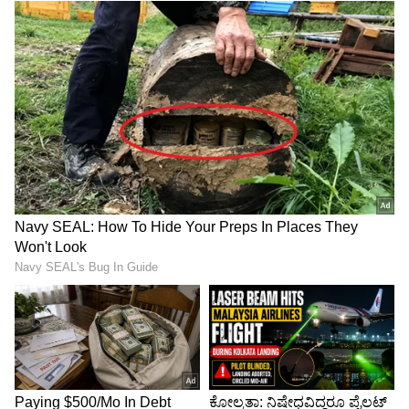
ಆಶೀರ್ವಾದ ಮತ್ತು ಪ್ರೋತ್ಸಾಹದಿಂದ ಈ ಫಲಿತಾಂಶ
ಪಡೆಯಲು ಸಾಧ್ಯವಾಗಿದೆ. ಹಾರ್ಡ್‌ವರ್ಕ್‌ ಜೊತೆಗೆ ಸ್ಮಾರ್ಟ್‌
ವರ್ಕ್‌ ಕೂಡ ಮಾಡಿದ್ದೆನು. ಶಿಕ್ಷಕರಿಂದ 6.30ರವರೆಗೆ ಡೌಟ್‌
ಕೇಳಿ ಪರಿಹರಿಸಿಕೊಳ್ಳುತ್ತಿದ್ದೆನು. ಮನೆಯಲ್ಲಿಯೂ ಕೂಡ
ಶ್ರಮವಹಿಸಿ ಓದುತ್ತಿದ್ದೆನು. ಮುಂದೆ ನಾನು ಇಂಜಿನಿಯರ್‌
ಆಗಬೇಕು ಎಂದುಕೊಂಡಿದ್ದೇನೆ ಎಂದು ಎಸ್‌ಎಸ್‌ಎಲ್‌ಸಿ
ಟಾಪರ್‌ ಯಶಸ್‌ಗೌಡ ತಿಳಿಸಿದರು.