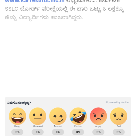
www.karresults.nic.in
ಲಭ್ಯವಾಗಲಿದೆ. ಕರ್ನಾಟಕ
SSLC ಬೋರ್ಡ್ ಪರೀಕ್ಷೆಯಲ್ಲಿ ಈ ಬಾರಿ ಒಟ್ಟು 8 ಲಕ್ಷಕ್ಕೂ
ಹೆಚ್ಚು ವಿದ್ಯಾರ್ಥಿಗಳು ಹಾಜರಾಗಿದ್ದರು.
ಇಂದು ಎಸ್​ಎಸ್​ಎಲ್​ಸಿ ಫಲಿತಾಂಶ ಪ್ರಕಟ, ಇಲ್ಲಿದೆ
ಅಪ್ಡೇಟ್ಸ್​​
LATEST VIDEOS
ಕರ್ನಾಟಕ ಶಾಲಾ ಪರೀಕ್ಷೆ ಮತ್ತು ಮೌಲ್ಯ ನಿರ್ಣಯ ಮಂಡಳಿ
ಅಧ್ಯಕ್ಷ ರಾಮನಾಥ್ ಮಾತನಾಡಿ, ಶೇಕಡಾ 83.89
ವಿದ್ಯಾರ್ಥಿಗಳು ಉತ್ತೀರ್ಣರಾಗಿದ್ದಾರೆ. ಶೇಕಡಾ 87.87 ರಷ್ಟು
ವಿದ್ಯಾರ್ಥಿನಿಯರು ಉತ್ತೀರ್ಣರಾಗಿದ್ದು, ಈ ಬಾರಿಯೂ
ಬಾಲಕಿಯರೇ ಮೇಲುಗೈ ಸಾಧಿಸಿದ್ದಾರೆ. ಈ ಬಾರಿ
8,35,102
ಜನ ವಿದ್ಯಾರ್ಥಿಗಳ ಹಾಜರು
ಆಗಿದ್ದರು.
7,00,619
ವಿದ್ಯಾರ್ಥಿಗಳು
ಉತ್ತಿರ್ಣರಾಗಿದ್ದಾರೆ ಎಂದು ಮಾಹಿತಿ
ನೀಡಿದರು.
ABOUT THE AUTHOR