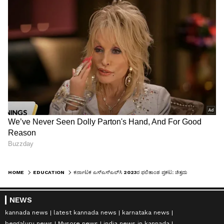
HOME
EDUCATION
ಕರ್ನಾಟಕ ಎಸ್‌ಎಸ್‌ಎಲ್‌ಸಿ 2023ರ ಫಲಿತಾಂಶ ಪ್ರಕಟ: ಚಿತ್ರದುರ್ಗ ಪ್ರಥಮ, ಮಂಡ್ಯ 2ನೇ ಸ್ಥಾನ
NEWS
kannada news
latest kannada news
karnataka news
bengaluru news
Mysore news
india news in kannada