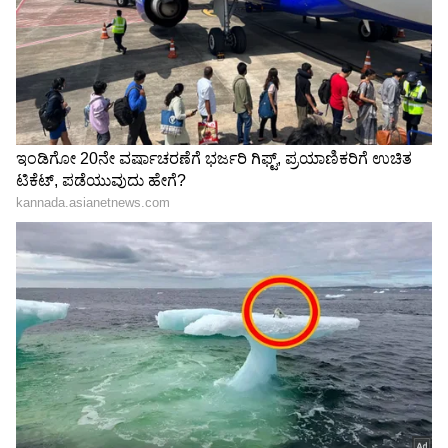
ಪರಿಸರ ಮತ್ತು ನೈರ್ಮಲ್ಯ ಅಭಿಯಾನಗಳು, ತಂಬಾಕು
ವಿರೋಧಿ ಅಭಿಯಾನಗಳು ಮತ್ತು ಸಾಕ್ಷರತಾ
ಅಭಿಯಾನಗಳಂತಹ ಕಾರ್ಯಗಳಲ್ಲಿ ಭಾಗವಹಿಸಿದ್ದಾರೆ.