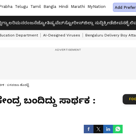
Prabha
Telugu
Tamil
Bangla
Hindi
Marathi
MyNation
Add Prefer
ದಿ
ಗ್ಯಾಲರಿ
ಮನರಂಜನೆ
ಜ್ಯೋತಿಷ್ಯ
ವೆಬ್‌ಸ್ಟೋರೀಸ್
ಜಿಲ್ಲಾ ಸುದ್ದಿ
ಕ್ರೀಡೆ
ಜೀವನಶೈಲಿ
ವ
ducation Department
AI-Designed Viruses
Bengaluru Delivery Boy Att
ಸಾರ್ಥಕ : ಬಸವರಾಜ ಹೊರಟ್ಟಿ
ೇಂದ್ರ ಬಂದಿದ್ದು ಸಾರ್ಥಕ :
FOO