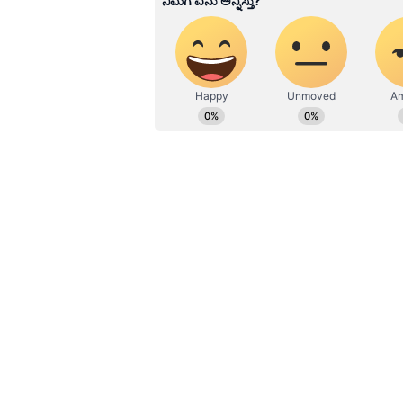
ಕವಿವಿ ನಿವೃತ್ತ ಪ್ರಾಧ್ಯಾಪಕ ಪ್ರೊ. ಜೆ.ಆರ
ಬಾಲ್ಯ, ಕಾಲೇಜು ಶಿಕ್ಷಣ ಹಾಗೂ ನೋಬೆಲ್‌ ಪ
ಮತ್ತು ಪರಿಶ್ರಮದ ಕುರಿತು ವಿವರಣೆ ನೀಡಿದರ
ಕವಿವಿ ಮೌಲ್ಯಮಾಪನ ಕುಲಸಚಿವ ಡಾ. ಸಿ. ಕೃಷ
ಯಾವುದೇ ಸೌಲಭ್ಯಗಳು ಇಲ್ಲದಂತ ಬ್ರಿಟಿಷ
ಪಡೆದ ಸರ್‌ ಸಿ.ವಿ. ರಾಮನ್‌ ಸಂಶೋಧನೆ 
ರಸಾಯನಶಾಸ್ತ್ರ ವಿಭಾಗದ ಪ್ರಾಧ್ಯಾಪಕ ಡಾ. 
ಬೋಳಿಶೆಟ್ಟಿ ವಾರ್ಷಿಕ ವರದಿ ಪ್ರಸ್ತುತ ಪಡಿಸ
ವಿಶಾಲಾಕ್ಷಿ ಎಸ್‌.ಜೆ. ನಿರೂಪಿಸಿದರು. ಸಿ.ಎ