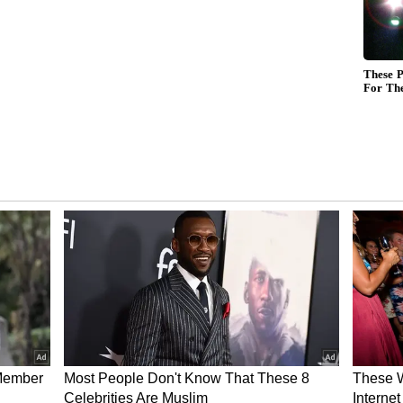
ೋದಿದು ಚುನಾವಣೆ ಗಿಮಿಕ್: ಒಂದುಸಲವೂ ಜನರ ಸಮಸ್ಯೆ