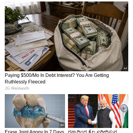
ಧನುಸ್ಸು(Sagittarius):
ಸಮಯದ ವೇಗವು ನಿಮ್ಮ
ಪರವಾಗಿರುತ್ತದೆ. ಮಕ್ಕಳಿಗೆ ಸಂಬಂಧಿಸಿದಂತೆ ಕೆಲವು
ಯೋಜನೆಗಳು ಇರುತ್ತವೆ. ಸಂಬಂಧಗಳನ್ನು ಮಾಧುರ್ಯದಿಂದ
ನಿರ್ವಹಿಸಲು ಪ್ರಯತ್ನಿಸುತ್ತೀರಿ. ಪ್ರೀತಿಪಾತ್ರರ ಭೇಟಿಯು
ಸಂತೋಷವನ್ನು ತರುತ್ತದೆ. ವೆಚ್ಚ ಅಧಿಕವಾಗಲಿದೆ. ತಪ್ಪು
ಕಾರ್ಯಗಳಲ್ಲಿ ಸಮಯ ಕಳೆದುಹೋಗುತ್ತದೆ. ನಿಮ್ಮ
ಅಜಾಗರೂಕತೆ ನಿಮಗೆ ನೋವುಂಟು ಮಾಡಬಹುದು.