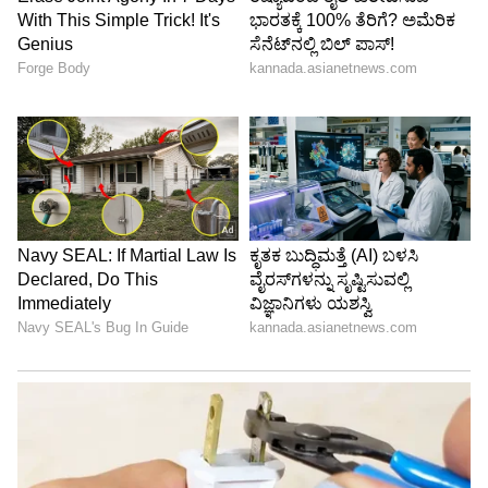
ಮಕರ(Capricorn):
ಸಮಯವು ಅನುಕೂಲಕರವಾಗಿದೆ.
ಸಾಲ ಕೊಟ್ಟ ಹಣ ಸಿಗಲಿದೆ. ಕುಟುಂಬದೊಂದಿಗೆ ವಿನೋದ
ಚಟುವಟಿಕೆಗಳು ನಡೆಯಲಿವೆ. ನಿಮ್ಮ ಪ್ರತಿಭೆ ಎಲ್ಲರಿಗೂ
ತೆರೆದುಕೊಳ್ಳುತ್ತದೆ. ನಿಮ್ಮ ಯಾವುದೇ ಕನಸನ್ನು ನನಸಾಗಿಸಲು
ಇದು ಸರಿಯಾದ ಸಮಯ. ವಿದ್ಯಾರ್ಥಿಗಳು ತಮ್ಮ
ಅಧ್ಯಯನದಲ್ಲಿ ಕೆಲವು ಅಡಚಣೆಗಳನ್ನು ಎದುರಿಸಬಹುದು.
ಇತರರ ಭಾವನೆಗಳನ್ನು ನಿರ್ಲಕ್ಷಿಸಬೇಡಿ.
Agni Gayatri Mantra: ಆರೋಗ್ಯ, ಆಯುಷ್ಯ,
ಸಂಪತ್ತಿಗಾಗಿ ಈ ಸುಲಭ ಮಂತ್ರ ಪಠಿಸಿ..
ಕುಂಭ(Aquarius):
ಇಂದು ಹೆಚ್ಚಿನ ಸಮಯವನ್ನು ನಿಮ್ಮ
ಆಸಕ್ತಿಯ ಚಟುವಟಿಕೆಗಳಲ್ಲಿ ಕಳೆಯುತ್ತೀರಿ. ಇದು ನಿಮಗೆ