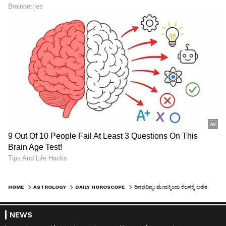
HOME
ASTROLOGY
DAILY HOROSCOPE
ದಿನಭವಿಷ್ಯ: ಮೇಷಕ್ಕಿಂದು ಕೆಲಸಕ್ಕೆ ಅಡೆತಡೆ, ಮೀನಕ್ಕೆ ಎಡವಟ್ಟು ಮಾತಿನಿಂದ ತೊಡಕು
NEWS