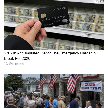
ಕನ್ಯಾ(Virgo):
ಹಿರಿಯ ವ್ಯಕ್ತಿಯ ಸಲಹೆ ಮತ್ತು ಅನುಭವದ
ಸಂಪೂರ್ಣ ಪ್ರಯೋಜನವನ್ನು ಪಡೆದುಕೊಳ್ಳಿ. ನಿಮ್ಮ ದಮನಿತ
ಬಯಕೆಯು ಮಕ್ಕಳ ಮೂಲಕ ಈಡೇರುತ್ತದೆ, ಅವರು ನಿಮಗೆ
ಮನಸ್ಸಿಗೆ ಶಾಂತಿಯನ್ನು ನೀಡುತ್ತಾರೆ. ಅಧ್ಯಯನ
ಮಾಡುವವರಿಗೆ ಸಮಯ ಉತ್ತಮವಾಗಿರುತ್ತದೆ. ಮಧ್ಯಾಹ್ನದ
ಪರಿಸ್ಥಿತಿಯು ಸ್ವಲ್ಪ ಪ್ರತಿಕೂಲವಾಗಿರುತ್ತದೆ. ನಿಮ್ಮ ಪ್ರಮುಖ
ಯೋಜನೆಯು ಅಪೂರ್ಣವಾಗಿ ಉಳಿಯಬಹುದು. ಕೌಟುಂಬಿಕ
ವಿಷಯ ಮುಂದಕ್ಕೆ ಹೋಗಬಹುದು.
ತುಲಾ(Libra):
ಪ್ರಮುಖ ಆಸೆ ಈಡೇರಬಹುದು. ನೀವು
ಕುಟುಂಬದ ಜವಾಬ್ದಾರಿಗಳನ್ನು ಚೆನ್ನಾಗಿ ನಿಭಾಯಿಸುವಿರಿ.
ಯುವಕರು ಸ್ಪರ್ಧೆಗೆ ಸಿದ್ಧರಾಗಲು ಪ್ರಯತ್ನಿಸಿದರೆ,
ಖಂಡಿತವಾಗಿಯೂ ಯಶಸ್ವಿಯಾಗುತ್ತಾರೆ. ಸಹೋದ್ಯೋಗಿ
ಅಥವಾ ಸಂಬಂಧಿಕರೊಂದಿಗೆ ಯಾವುದೋ ವಿಷಯಕ್ಕೆ
ಜಗಳವಾಡುವುದು ಮನಸ್ಥಿತಿಯನ್ನು ಹಾಳು ಮಾಡುತ್ತದೆ.