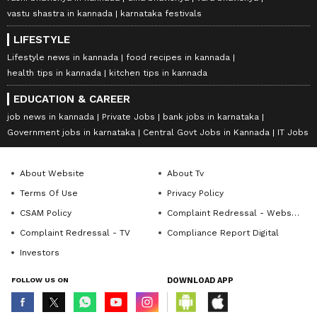
vastu shastra in kannada
karnataka festivals
LIFESTYLE
Lifestyle news in kannada
food recipes in kannada
health tips in kannada
kitchen tips in kannada
EDUCATION & CAREER
job news in kannada
Private Jobs
bank jobs in karnataka
Government jobs in karnataka
Central Govt Jobs in Kannada
IT Jobs
About Website
About Tv
Terms Of Use
Privacy Policy
CSAM Policy
Complaint Redressal - Website
Complaint Redressal - TV
Compliance Report Digital
Investors
FOLLOW US ON
DOWNLOAD APP