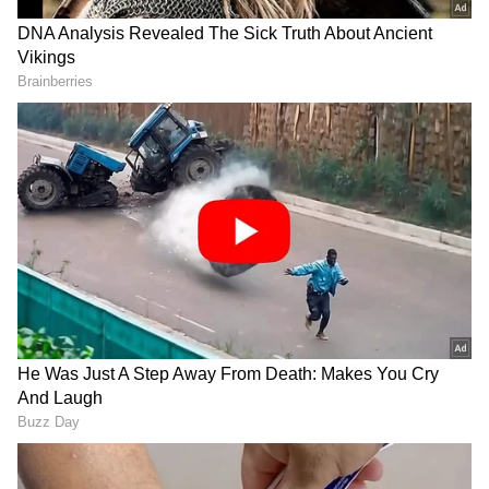
DOWNLOAD APP
ಕಟಕ(Cancer):
ರಾಜಕೀಯ ವಿಷಯಗಳಲ್ಲಿ ನಿಮ್ಮ
ಪ್ರಾಬಲ್ಯ ಹೆಚ್ಚಾಗುತ್ತದೆ. ಗೊಂದಲದ ಕೆಲಸವನ್ನು ಸ್ನೇಹಿತರ
RECOMMENDED STORIES