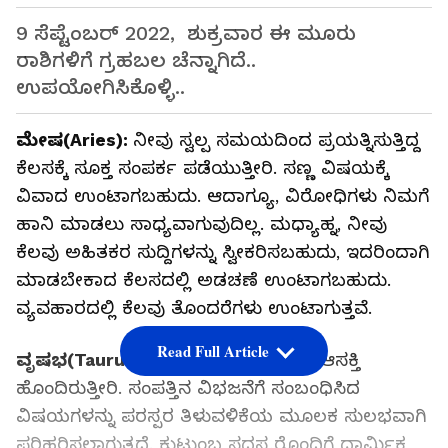
9 ಸೆಪ್ಟೆಂಬರ್ 2022, ಶುಕ್ರವಾರ ಈ ಮೂರು
ರಾಶಿಗಳಿಗೆ ಗ್ರಹಬಲ ಚೆನ್ನಾಗಿದೆ..
ಉಪಯೋಗಿಸಿಕೊಳ್ಳಿ..
ಮೇಷ(Aries):
ನೀವು ಸ್ವಲ್ಪ ಸಮಯದಿಂದ ಪ್ರಯತ್ನಿಸುತ್ತಿದ್ದ
ಕೆಲಸಕ್ಕೆ ಸೂಕ್ತ ಸಂಪರ್ಕ ಪಡೆಯುತ್ತೀರಿ. ಸಣ್ಣ ವಿಷಯಕ್ಕೆ
ವಿವಾದ ಉಂಟಾಗಬಹುದು. ಆದಾಗ್ಯೂ, ವಿರೋಧಿಗಳು ನಿಮಗೆ
ಹಾನಿ ಮಾಡಲು ಸಾಧ್ಯವಾಗುವುದಿಲ್ಲ. ಮಧ್ಯಾಹ್ನ, ನೀವು
ಕೆಲವು ಅಹಿತಕರ ಸುದ್ದಿಗಳನ್ನು ಸ್ವೀಕರಿಸಬಹುದು, ಇದರಿಂದಾಗಿ
ಮಾಡಬೇಕಾದ ಕೆಲಸದಲ್ಲಿ ಅಡಚಣೆ ಉಂಟಾಗಬಹುದು.
ವ್ಯವಹಾರದಲ್ಲಿ ಕೆಲವು ತೊಂದರೆಗಳು ಉಂಟಾಗುತ್ತವೆ.
Read Full Article
ವೃಷಭ(Taurus):
ಸೃಜನಶೀಲ ಕೆಲಸಗಳಲ್ಲಿ ಆಸಕ್ತಿ
ಹೊಂದಿರುತ್ತೀರಿ. ಸಂಪತ್ತಿನ ವಿಭಜನೆಗೆ ಸಂಬಂಧಿಸಿದ
ವಿಷಯಗಳನ್ನು ಪರಸ್ಪರ ತಿಳುವಳಿಕೆಯ ಮೂಲಕ ಸುಲಭವಾಗಿ
ಪರಿಹರಿಸಲಾಗುತ್ತದೆ. ಕುಟುಂಬ ಸದಸ್ಯರೊಂದಿಗೆ ಧಾರ್ಮಿಕ