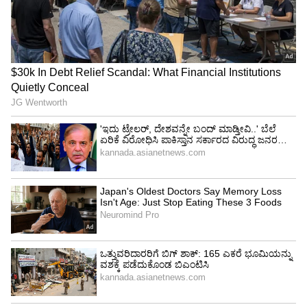
ಅಂತಹ ಪರಿಸ್ಥಿತಿ ಉದ್ಭವಿಸಲು ಬಿಡಬೇಡಿ.
ವೃಶ್ಚಿಕ(Scorpio):
ಗ್ರಹಗಳ ಸ್ಥಿತಿಯು
ಅನುಕೂಲಕರವಾಗಿರುತ್ತದೆ. ಪ್ರಮುಖ ವಹಿವಾಟುಗಳು
ನಡೆಯಲಿವೆ. ಅತಿಥಿಗಳನ್ನು ಸತ್ಕರಿಸುವ ಮೂಲಕ ನೀವು
ಸಂತೋಷವನ್ನು ಪಡೆಯುತ್ತೀರಿ. ಕುಟುಂಬದೊಂದಿಗೆ ಶಾಪಿಂಗ್
ಮತ್ತು ಮನರಂಜನೆಯಲ್ಲೂ ಸಮಯ ಕಳೆಯಲಾಗುತ್ತದೆ.
ನಿಕೆಲವು ಜನರು ನಿಮ್ಮ ತಪ್ಪು ಲಾಭ ಪಡೆಯಬಹುದು. ಬಹಳ
ಪ್ರಯತ್ನದ ನಂತರವೂ ಯಶಸ್ಸು ಸಿಗದೆ ಮನಸ್ಸು
ನಿರಾಶೆಗೊಳ್ಳುತ್ತದೆ. ನೆರೆಹೊರೆಯವರೊಂದಿಗೆ ವಿವಾದ
ಉಂಟಾಗಬಹುದು.