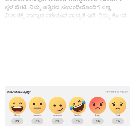
ಸ್ಥಳ ಭೇಟಿ. ನಿಮ್ಮ ಹತ್ತಿರದ ಸಂಬಂಧಿಯೊಂದಿಗೆ ಸಣ್ಣ
ವಿಚಾರಕ್ಕೆ ವಾಗ್ವಾದ ನಡೆಯುವ ಸಾಧ್ಯತೆ ಇದೆ. ನಿಮ್ಮ ಕೋಪ
ಮತ್ತು ಮೊಂಡುತನವನ್ನು ನಿಯಂತ್ರಿಸಿ. ವಿವಿಧ ನಕಾರಾತ್ಮಕ
ಆಲೋಚನೆಗಳು ಮನಸ್ಸಿನಲ್ಲಿ ಬರುತ್ತವೆ ಮತ್ತು
LATEST VIDEOS
ಪ್ರೀತಿಪಾತ್ರರೊಂದಿಗಿನ ನಿರಾಶೆಯು ನಿಮಗೆ ಒತ್ತಡವನ್ನುಂಟು
ಮಾಡುತ್ತದೆ.
ಮಿಥುನ(Gemini):
ಕಠಿಣ ಪರಿಶ್ರಮಕ್ಕೆ ಉತ್ತಮ ಫಲಿತಾಂಶ
ಸಿಗುತ್ತದೆ. ಸರಿಯಾದ ನಿರ್ಧಾರಗಳನ್ನು ತೆಗೆದುಕೊಳ್ಳುತ್ತೀರಿ.
ಹೊಸ ಯೋಜನೆಯಲ್ಲಿ ಕೆಲಸ ಮಾಡಲು ಸರಿಯಾದ ಸಮಯ.
ಸ್ನೇಹಿತ ಅಥವಾ ಸಂಬಂಧಿಕರೊಂದಿಗೆ ಜಗಳವಾಗಬಹುದು.
ಯಾರಿಗಾದರೂ ಮಾಡಿದ ಶಿಫಾರಸು ನಿಮಗೆ ನಕಾರಾತ್ಮಕ
ಫಲಿತಾಂಶವನ್ನು ನೀಡುತ್ತದೆ. ಯಾವುದೇ ರೀತಿಯ ಎರವಲು
ABOUT THE AUTHOR
ಸಂಬಂಧಿತ ವಹಿವಾಟುಗಳಲ್ಲಿ ತೊಡಗಬೇಡಿ.
Chirag Daruwalla
CD