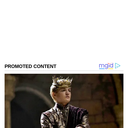
Girish Goudar
GG
ಏಷ್ಯಾನೆಟ್‌ ಸುವರ್ಣ ನ್ಯೂಸ್‌.ಕಾಮ್‌ನಲ್ಲಿ ಹಿರಿಯ ಉಪ ಸಂಪಾದಕ.
ಕಳೆದ 10 ವರ್ಷಗಳಿಂದ ಮಾಧ್ಯಮ ಕ್ಷೇತ್ರದಲ್ಲಿದ್ದೇನೆ. ನನ್ನ ಊರು
ಬಾಗಲಕೋಟೆ ಜಿಲ್ಲೆಯ ಹುನಗುಂದ . ಕರ್ನಾಟಕ
ವಿಶ್ವವಿದ್ಯಾಲಯದಿಂದ ಎಂಎಸ್‌ಸಿ ಎಲೆಕ್ಟ್ರಾನಿಕ್‌ ಮೀಡಿಯಾ ಪದವಿ
ಪ್ರೀತಿ
ಪಡೆದಿದ್ದೇನೆ. ಈಟಿವಿ ಭಾರತ್‌, ವೇ ಟು ನ್ಯೂಸ್‌ ಡಿಜಿಟಲ್‌
ಚಿಕ್ಕಮಗಳೂರು
ಪೊಲೀಸ್
ಮಾಧ್ಯಮದಲ್ಲಿ ಸಂಪಾದಕನಾಗಿ ಕೆಲಸ ಮಾಡಿದ್ದೇನೆ. ಕ್ರೀಡೆ,
ಚಲನಚಿತ್ರ, ರಾಜಕೀಯ ಸುದ್ದಿಗಳ ಬಗ್ಗೆ ಅತೀವ ಆಸಕ್ತಿ ಇದೆ. ಸಂಗೀತ
ಕೇಳುವುದು, ಕ್ರಿಕೆಟ್‌ ಆಡುವುದು ನೆಚ್ಚಿನ ಹವ್ಯಾಸಗಳಾಗಿವೆ.