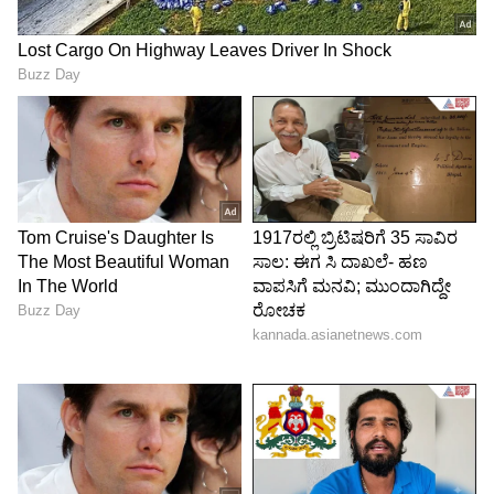
ಆರೋಪಿಸಿದ್ದಾರೆ.ಹೀಗಾಗಿ ನಮಗೆ ಜೀವ ರಕ್ಷಣೆ ಬೇಕು ಅಂತಾ
ಚಿಕ್ಕಮಗಳೂರು ಎಸ್ಪಿ ಅಕ್ಷಯ್ ಅವರಲ್ಲಿ ಮನವಿ ಮಾಡಿದ್ದಾರೆ.
ನಾವಿಬ್ಬರು ಪರಸ್ಪರ ಪ್ರೀತಿಸಿ, ಯಾವುದೇ ಒತ್ತಡವಿಲ್ಲದೇ
ಇಷ್ಟಪಟ್ಟು ಮದ್ವೆಯಾಗಿದ್ದೇವೆ ನಮಗೇನಾದ್ರೂ ಹೆಚ್ಚು ಕಡಿಮೆ
ಆದ್ರೆ ನಮ್ಮ ಮಾವಂದಿರೇ ಕಾರಣ ಅಂತ ದೂರಿದ್ದಾರೆ.
ಪ್ರಾಣ ಭಯದಿಂದ ಕಂಗಾಲಾದ ಜೋಡಿ ಹಕ್ಕಿ:
ಪೊಲೀಸರಿಗೆ ಮೊರೆ ಇಟ್ಟ ನವದಂಪತಿ
ಚಾಮರಾಜನಗರ: ಪ್ರೀತಿಸಿ ಓಡಿ ಹೋಗಿ ಮನೆಯವರ
ವಿರೋಧದ ನಡುವೆಯೂ ಮದುವೆಯಾದ ಪ್ರೇಮಿಗಳು.
ಆದರೀಗ ಹುಡುಗಿಯ ಪೋಷಕರಿಂದ ಈಗ ಈ ವಿವಾಹಿತ
ಪ್ರೇಮಿಗಳಿಗೆ ಜೀವ ಬೆದರಿಕೆ(Life Threatening) ಇದೆ.
ಸ್ವಚ್ಚಂದವಾಗಿ ಓಡಾಡಿಕೊಂಡಿರಬೇಕಾದ ಈ ಜೋಡಿ ಹಕ್ಕಿ
ಸದಾ ಭಯದಲ್ಲೇ ಅಡ್ಡಾಡುತ್ತಾ ಕಂಗಾಲಾಗಿದೆ.ವ ಈ