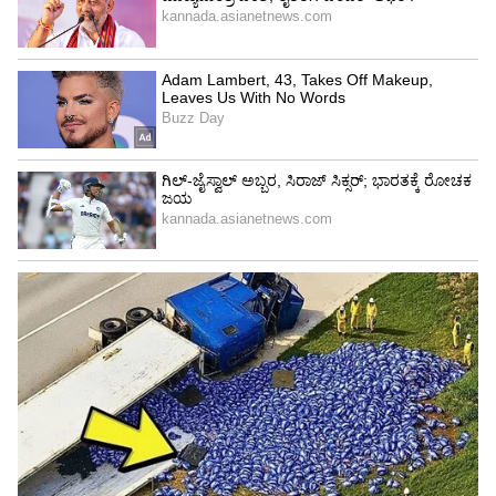
ಓರ್ವನ ಹತ್ಯೆ, 6 ಜನರಿಗೆ ಗಾಯ: ಬೆಳಗಾವಿಯ
ಗ್ಯಾಂಗ್‌ವಾರ್‌ ಭೀಕರತೆ ಬಿಚ್ಚಿಟ್ಟ ಬೊಲೆರೋ ವಾಹನ
ನಾವಿಬ್ಬರು ಪರಸ್ಪರ ಪ್ರೀತಿಸಿ, ಯಾವುದೇ ಒತ್ತಡವಿಲ್ಲದೇ
ಇಷ್ಟಪಟ್ಟು ಮದ್ವೆಯಾಗಿದ್ದೇವೆ ನಮಗೇನಾದ್ರೂ ಹೆಚ್ಚು ಕಡಿಮೆ
ಆದ್ರೆ ನಮ್ಮ ಮಾವಂದಿರೇ ಕಾರಣ ಅಂತಾ ರೇವತಿ