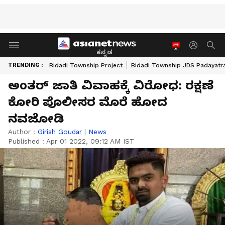
ಕನ್ನಡ
TRENDING :
Bidadi Township Project
Bidadi Township JDS Padayatr
ಅಂತರ್ ಜಾತಿ ವಿವಾಹಕ್ಕೆ ವಿರೋಧ: ರಕ್ಷಣೆ
ಕೋರಿ ‌ಪೊಲೀಸರ ಮೊರೆ ಹೋದ
ನವಜೋಡಿ
Author :
Girish Goudar
|
News
Published :
Apr 01 2022, 09:12 AM IST