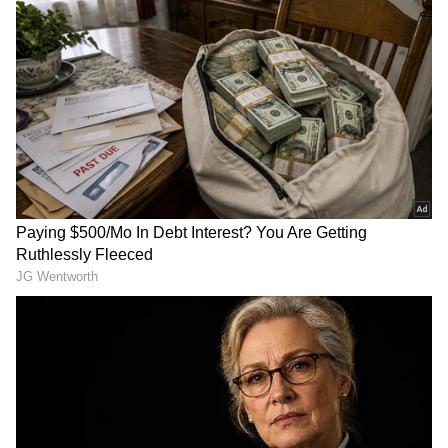
ನಡುವಿನ ಪ್ರೀತಿ ಮಾಸಿರಲಿಲ್ಲ, ಆ ಪ್ರೇಮ ಮತ್ತಷ್ಟು
ಗಟ್ಟಿಯಾಗಿದೆ. ಹೇಗೋ ಈ ವಿಚಾರ ಹುಡುಗಿಯ ಮನೆಯವರಿಗೆ
ತಿಳಿದಿದೆ. ಅಷ್ಟರಾಗಲೇ ಬೇರೊಬ್ಬ ಹುಡುಗನ ಜೊತೆ
ಮದುವೆ(Marriage) ಮಾಡಲು ಸಿದ್ದತೆ ನಡೆಸಿದ್ದರು.
ಒತ್ತಾಯ ಪೂರ್ವಕವಾಗಿ ಮದುವೆ ಮಾಡಲು ರೇವತಿಳನ್ನು
ನಿಗೂಢವಾದ ಸ್ಥಳದಲ್ಲಿ ಇಟ್ಟಿದ್ದ ವಿಚಾರವನ್ನು ಹೇಗೂ ಅರಿತ
ಯುವ ಯೋಗಾನಂದ ಆ ಸ್ಥಳಕ್ಕೆ ಹೋಗಿ ಯುವತಿಯನ್ನು
ಮನವೊಲಿಸಿ ಕರೆತಂದಿದ್ದರು.
RECOMMENDED STORIES