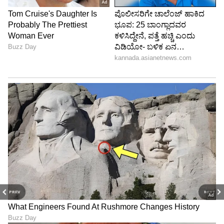
ರಕ್ಷಣೆಗಾಗಿ ಅಲೆದಾಡುತ್ತಿರುವ ಈ ವಿವಾಹಿತ ಪ್ರೇಮಿಗಳು
ಇದೀಗ ಪೊಲೀಸರ(Police) ಮೊರೆ ಹೋಗಿದ್ದ ಘಟನೆ
ಮಾ.25 ರಂದು ನಡೆದಿತ್ತು.
PREV
NEXT