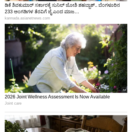
ಖ್ಯಾತ ಮಾಡೆಲ್​: ಜೀವ
ಜೊತೆ ಮಾಡಬಾರದ್ದೆಲ್ಲಾ ಮಾಡಿ 2
ಕೊನೆಗಾಣಿಸಿದ್ಯಾಕೆ ಕೃತಿ ಬಂಗೇರಾ
ಲಕ್ಷ ಕಳಕೊಂಡ ಬೆಂಗಳೂರು
ಯುವಕ
LATEST VIDEOS
"ರಾಜಕೀಯ ಬೇಡ, ಸಿನಿಮಾನೇ ಪ್ರಾಣ":
ಕನಕೋತ್ಸವದಲ್ಲಿ ರಿಷಬ್ ಶೆಟ್ಟಿ | Rishab
Shetty speech | Suvarna News
ಶೇ.50 ರಿಂದ ಶೇ.18 ಕ್ಕೆ TAX ಇಳಿಕೆ: ಮೋದಿ-
ಟ್ರಂಪ್ ಐತಿಹಾಸಿಕ ಒಪ್ಪಂದ | India US
Trade Deal | Party Rounds