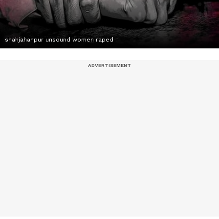
shahjahanpur unsound women raped