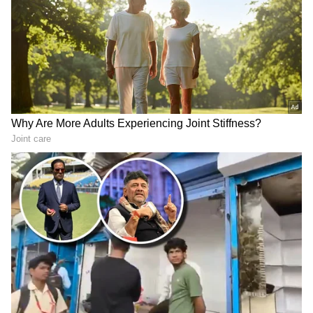
ಪೊಲೀಸರಿಗೇ ಚಾಲೆಂಜ್ ಹಾಕಿದ
ಕೂದಲು, ನಿಂಬೆ, ಮೇಕೆ ತಲೆ,
ಭೂಪ​: 25 ಬಾಂಗ್ಲಾದವರ
ಚಿನ್ನದ ತಾಳಿ..! ತುಮಕೂರಿನ
ಕಳಿಸಿದ್ದೇನೆ, ಪತ್ತೆ ಹಚ್ಚಿ ಎಂದು
ಬನವಾಸಿ ಆಂಜನೇಯ ದೇಗುಲದ
ವಿಡಿಯೋ- ಬಳಿಕ ಏನಾಯ್ತು
ಬಳಿ ವಾಮಾಚಾರಕ್ಕೆ ಬೆಚ್ಚಿಬಿದ್ದ
ಸ್ಥಳೀಯರು
ನೇಣಿಗೆ ಕೊರಳೊಡ್ಡಿದ ಉಡುಪಿಯ
ಮನುಷ್ಯಳೇ ಅಲ್ಲದ ಸುಂದರಿ