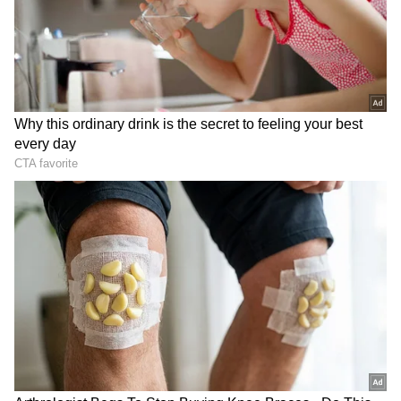
ದೂರು ನೀಡಿದ್ದಾರೆ. ನವಿ ಮುಂಬೈ ಪೊಲೀಸರು ಪ್ರಕರಣವನ್ನು
ಧಾರಾವಿ ಪೊಲೀಸರಿಗೆ ವರ್ಗಾಯಿಸಿದ್ದಾರೆ ಎಂದು ಅಧಿಕಾರಿ
ಹೇಳಿದರು.
ಶಿಕ್ಷಣ ಸಚಿವರ ಸೊಸೆ ನೇಣಿಗೆ ಶರಣು, 1 ದಿನದ ಹಿಂದಷ್ಟೇ
ತವರು ಮನೆಯಿಂದ ಮರಳಿದ್ದರು!
ಅಪ್ರಾಪ್ತರ ಕುಟುಂಬ ನಿರೀಕ್ಷಣಾ ಜಾಮೀನು ಪಡೆದುಕೊಂಡಿದೆ.
ನಂತರ ಅವರು ಮಹಿಳೆ ತಮ್ಮ ಮಗನನ್ನು ನಿಂದಿಸಿದ್ದಾರೆ ಎಂದು
DOWNLOAD APP
ಆರೋಪಿಸಿ ಧಾರಾವಿ ಪೊಲೀಸರನ್ನು ಸಂಪರ್ಕಿಸಿ ದೂರು
ನೀಡಿದ್ದಾರೆ ಮತ್ತು ಅದರಂತೆ ಪೊಲೀಸರು ಮಹಿಳೆಯ ವಿರುದ್ಧ
ಕರ್ನಾಟಕ, ಭಾರತ (
India News
) ಮತ್ತು ಜಗತ್ತಿನ
ಪ್ರಕರಣ ದಾಖಲಿಸಿದ್ದಾರೆ.
ಕ್ಷಣಕ್ಷಣದ ಕನ್ನಡ ಸುದ್ದಿ (
Kannada News
)
ಅಪ್ಡೇಟ್‌ಗಳಿಗಾಗಿ ಏಷ್ಯಾನೆಟ್ ಸುವರ್ಣ ನ್ಯೂಸ್‌ ಫಾಲೋ
ಮಾಡಿ. ಬ್ರೇಕಿಂಗ್ ಸುದ್ದಿ (
Latest Kannada News
),
15ರ ಬಾಲಕಿಯ ಥಳಿಸಿ ಸಾಮೂಹಿಕ ಅತ್ಯಾಚಾರ,
ವಿಶೇಷ ವರದಿಗಳು ಮತ್ತು ನೇರ ಪ್ರಸಾರಗಳೊಂದಿಗೆ
ಆರೋಪಿಗಳು ಪರಾರಿ: ಯೋಗಿ ನಾಡಿನಲ್ಲಿ ಶಾಕಿಂಗ್
(
kannada news live
) ಸಂಪೂರ್ಣ ಮಾಹಿತಿ ಒಂದೇ
ಘಟನೆ!
ಕ್ಲಿಕ್‌ನಲ್ಲಿ ಲಭ್ಯ. ಏಷ್ಯಾನೆಟ್ ಸುವರ್ಣ ನ್ಯೂಸ್ ಅಧಿಕೃತ