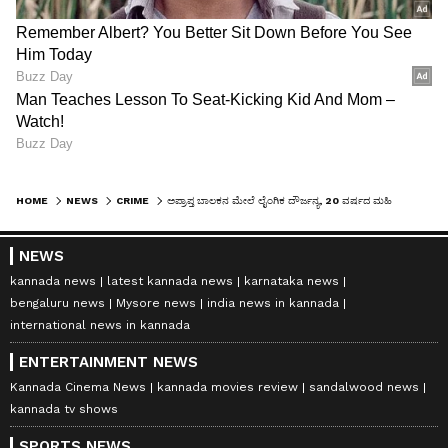
HOME
NEWS
CRIME
ಅಪ್ರಾಪ್ತ ಬಾಲಕನ ಮೇಲೆ ಲೈಂಗಿಕ ದೌರ್ಜನ್ಯ, 20 ವರ್ಷದ ಮಹಿಳೆಯ ಮೇಲೆ ಕೇಸ್!
NEWS
kannada news
latest kannada news
karnataka news
bengaluru news
Mysore news
india news in kannada
international news in kannada
ENTERTAINMENT NEWS
Kannada Cinema News
kannada movies review
sandalwood news
kannada tv shows
SPORTS NEWS