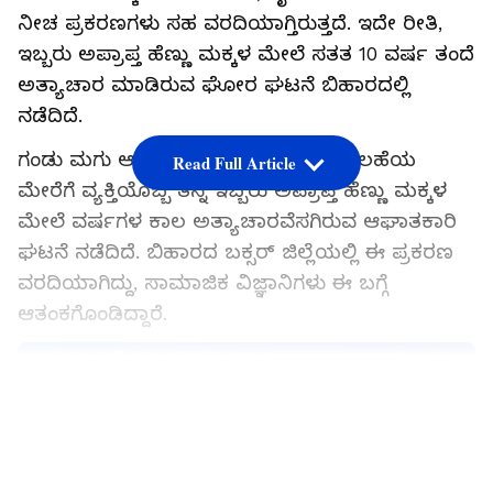
ನೀಚ ಪ್ರಕರಣಗಳು ಸಹ ವರದಿಯಾಗ್ತಿರುತ್ತದೆ. ಇದೇ ರೀತಿ,
ಇಬ್ಬರು ಅಪ್ರಾಪ್ತ ಹೆಣ್ಣು ಮಕ್ಕಳ ಮೇಲೆ ಸತತ 10 ವರ್ಷ ತಂದೆ
ಅತ್ಯಾಚಾರ ಮಾಡಿರುವ ಘೋರ ಘಟನೆ ಬಿಹಾರದಲ್ಲಿ
ನಡೆದಿದೆ.
ಗಂಡು ಮಗು ಆಗ್ಲಿ ಅಂತ ಮಾಂತ್ರಿಕರೊಬ್ಬರ ಸಲಹೆಯ
Read Full Article
ಮೇರೆಗೆ ವ್ಯಕ್ತಿಯೊಬ್ಬ ತನ್ನ ಇಬ್ಬರು ಅಪ್ರಾಪ್ತ ಹೆಣ್ಣು ಮಕ್ಕಳ
ಮೇಲೆ ವರ್ಷಗಳ ಕಾಲ ಅತ್ಯಾಚಾರವೆಸಗಿರುವ ಆಘಾತಕಾರಿ
ಘಟನೆ ನಡೆದಿದೆ. ಬಿಹಾರದ ಬಕ್ಸರ್ ಜಿಲ್ಲೆಯಲ್ಲಿ ಈ ಪ್ರಕರಣ
ವರದಿಯಾಗಿದ್ದು, ಸಾಮಾಜಿಕ ವಿಜ್ಞಾನಿಗಳು ಈ ಬಗ್ಗೆ
ಆತಂಕಗೊಂಡಿದ್ದಾರೆ.
ಸಮಗ್ರ ಸುದ್ದಿ ಮೂಲವನ್ನಾಗಿ asianet suvarna news ಅನ್ನು
ಆಯ್ಕೆ ಮಾಡಿಕೊಳ್ಳಿ
LATEST VIDEOS
ಇನ್ನು, ಈ ಪ್ರಕರಣ ಹಳೆಯದಾಗಿದ್ದು, ಬಕ್ಸಾರ್ ಜಿಲ್ಲೆಯ
ಸ್ಥಳೀಯ POCSO ನ್ಯಾಯಾಲಯವು ಆರೋಪಿ ತಂದೆ