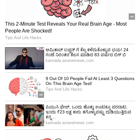
ಇದನ್ನೂ ಓದಿ:
ಹೆಂಡ್ತಿ ಮೇಲೆ ಅನುಮಾನ: ಗರ್ಭಿಣಿ ಪತ್ನಿ,
ಮಗಳನ್ನೇ ಕೊಲೆ ಮಾಡಿದ ಯೋಧ