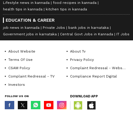
Lifestyle news in kannada
food recipes in kannada
health tips in kannada
kitchen tips in kannada
EDUCATION & CAREER
job news in kannada
Private Jobs
bank jobs in karnataka
Government jobs in karnataka
Central Govt Jobs in Kannada
IT Jobs
About Website
About Tv
Terms Of Use
Privacy Policy
CSAM Policy
Complaint Redressal - Website
Complaint Redressal - TV
Compliance Report Digital
Investors
FOLLOW US ON
DOWNLOAD APP
© Copyright 2026 Asianxt Digital Technologies Private Limited (Formerly
known as Asianet News Media & Entertainment Private Limited) | All Rights
Reserved