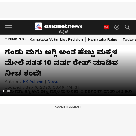
ಕನ್ನಡ
TRENDING :
Karnataka Voter List Revision
Karnataka Rains
Today'
ಗಂಡು ಮಗು ಆಗ್ಲಿ ಅಂತ ಹೆಣ್ಣು ಮಕ್ಕಳ
ಮೇಲೆ ಸತತ 10 ವರ್ಷ ರೇಪ್‌ ಮಾಡಿದ
ನೀಚ ತಂದೆ!
Author :
BK Ashwin
|
News
Updated :
Sep 16 2023, 03:46 PM IST
rape