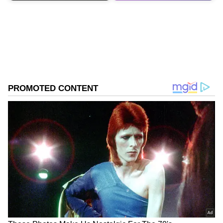
ABOUT THE AUTHOR
BK Ashwin
BA
ಮಗಳು
ತಂದೆ
Published :
Sep 16 2023, 03:41 PM IST