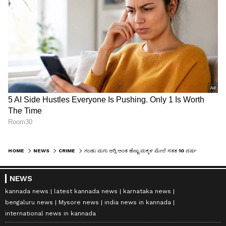
HOME
NEWS
CRIME
ಗಂಡು ಮಗು ಆಗ್ಲಿ ಅಂತ ಹೆಣ್ಣು ಮಕ್ಕಳ ಮೇಲೆ ಸತತ 10 ವರ್ಷ ರೇಪ್‌ ಮಾಡಿದ ನೀಚ ತಂದೆ!
NEWS
kannada news
latest kannada news
karnataka news
bengaluru news
Mysore news
india news in kannada
international news in kannada