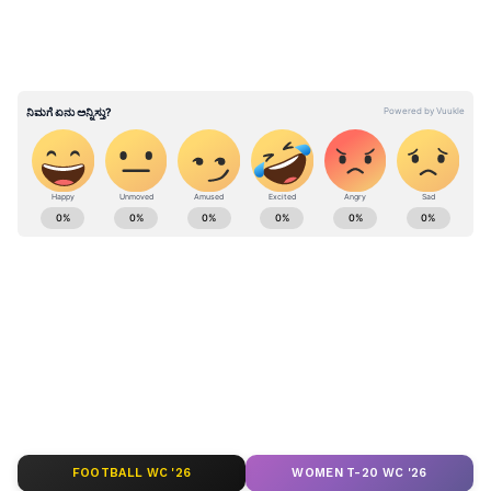
ಬಿನೋದ್ ಕುಮಾರ್ ಸಿಂಗ್ ಮತ್ತು ತಂತ್ರಿ ಅಜಯ್
ಕುಮಾರ್‌ಗೆ ಮಂಗಳವಾರ ಜೀವಾವಧಿ ಶಿಕ್ಷೆ ವಿಧಿಸಿದೆ. ಅಲ್ಲದೆ,
ಅತ್ಯಾಚಾರಕ್ಕೆ ಪ್ರೇರೇಪಿಸಿದ ಸಂತ್ರಸ್ತ ಹೆಣ್ಣುಮಕ್ಕಳ ತಾಯಿ
ಹಾಗೂ ಚಿಕ್ಕಮ್ಮನಿಗೆ 20 ವರ್ಷಗಳ ಜೈಲು ಶಿಕ್ಷೆಯನ್ನು
ವಿಧಿಸಿದೆ.
ಕರ್ನಾಟಕ, ಭಾರತ (
India News
) ಮತ್ತು ಜಗತ್ತಿನ
ಇದನ್ನು ಓದಿ:
ಬ್ರೇಕಪ್​ಗೆ ಒಪ್ಪದಿದ್ದಕ್ಕೆ ಪ್ರಿಯಕರನ ಹತ್ಯೆ:
ಕ್ಷಣಕ್ಷಣದ ಕನ್ನಡ ಸುದ್ದಿ (
Kannada News
)
ವಿಷ ನೀಡಿದ್ದ ಗ್ರೀಷ್ಮಾ ಕಾಟಕ್ಕೆ ಬೇಸತ್ತ ಕೈದಿಗಳು!
ಅಪ್ಡೇಟ್‌ಗಳಿಗಾಗಿ ಏಷ್ಯಾನೆಟ್ ಸುವರ್ಣ ನ್ಯೂಸ್‌ ಫಾಲೋ
ಮಾಡಿ. ಬ್ರೇಕಿಂಗ್ ಸುದ್ದಿ (
Latest Kannada News
),
ವಿಶೇಷ ವರದಿಗಳು ಮತ್ತು ನೇರ ಪ್ರಸಾರಗಳೊಂದಿಗೆ
(
kannada news live
) ಸಂಪೂರ್ಣ ಮಾಹಿತಿ ಒಂದೇ
ಕ್ಲಿಕ್‌ನಲ್ಲಿ ಲಭ್ಯ. ಏಷ್ಯಾನೆಟ್ ಸುವರ್ಣ ನ್ಯೂಸ್ ಅಧಿಕೃತ
ಆ್ಯಪ್ ಡೌನ್‌ಲೋಡ್ ಮಾಡಿ ಹಾಗು ಎಲ್ಲಾ ಅಪ್‌ಡೇಟ್
ಗಳನ್ನು ಪಡೆಯಿರಿ
FOOTBALL WC '26
WOMEN T-20 WC '26