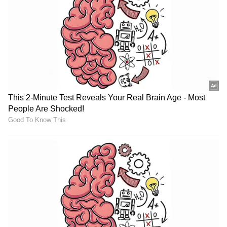
ನಂಬಿಕೆಯಾಗಿದೆ. ಹಾಗೂ, ಪುತ್ರರು ತಂದೆಯ ಆಸ್ತಿಯ
ನೈಸರ್ಗಿಕ ವಾರಸುದಾರರು ಮತ್ತು ಅವರ ಹೆತ್ತವರ ಚಿತೆಗೆ ಬೆಂಕಿ
ಇಡುವ ವಿಶೇಷ ಹಕ್ಕನ್ನು ಹೊಂದಿದ್ದಾರೆ ಎಂದು ಪರಿಗಣಿಸುತ್ತಾರೆ
ಎಂದೂ ಬಿ. ಎನ್. ಪ್ರಸಾದ್ ಗಮನಿಸಿದರು.
ಇಬ್ಬರು ಹೆಣ್ಣು ಮಕ್ಕಳನ್ನು ಮಾತ್ರ ಹೊಂದಿದ್ದ ಆರೋಪಿ ತಂದೆ
2012ರಲ್ಲಿ ಮಗನನ್ನು ಹೊಂದಲು ಸ್ಥಳೀಯ ಮಾಂತ್ರಿಕನ ಮೊರೆ
ಹೋದರು. ಮತ್ತು ಅವರ ಸಲಹೆಯ ಮೇರೆಗೆ ಸ್ವಂತ ಹೆಣ್ಣು
ಮಕ್ಕಳನ್ನೇ ರೇಪ್‌ ಮಾಡಿದ್ದಾರೆ. ಬಳಿಕ, ಗಂಡು ಮಗು ಆದರೂ
ಸಹ, ಆತನ ಜೀವಕ್ಕೆ ಆತಂಕ ಇದೆ. ಈ ಹಿನ್ನೆಲೆ ರೇಪ್‌
ಮಾಡೋದ್ನು ಮುಂದುವರಿಸಬೇಕೆಂದು ಮಾಂತ್ರಿಕ ಸಲಹೆ
ನೀಡಿದ್ದರು ಎಂದು ಪೊಲೀಸರು ಹೇಳಿದ್ದಾರೆ. ಅಲ್ಲದೆ, ಮಾಂತ್ರಿಕ
ಸಹ ಹುಡುಗಿಯರ ಮೇಲೆ ಅತ್ಯಾಚಾರ ಮಾಡಲು
ಪ್ರಾರಂಭಿಸಿದನು.