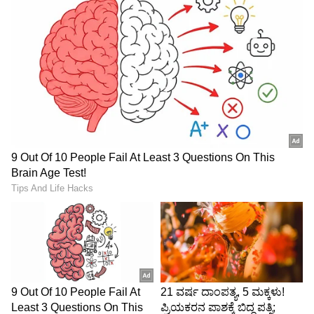
ಬೇಸತ್ತ ಸಹೋದರಿಯರು ಕಳೆದ ವರ್ಷ ಮೇ ತಿಂಗಳಲ್ಲಿ ತಮ್ಮ
ಮನೆಯಿಂದ ಓಡಿಹೋದರು ಮತ್ತು ಸ್ಥಳೀಯ ಪೊಲೀಸರಿಗೆ
ವಿಷಯ ಮುಟ್ಟಿಸಿದರು. ಅಂತಿಮವಾಗಿ ಎಲ್ಲಾ ಆರೋಪಿಗಳನ್ನು
ಜೈಲಿಗೆ ಹಾಕಲಾಗಿದೆ.
ಇದನ್ನೂ ಓದಿ:
ವಿಮಾನದ ಲೈಟ್‌ ಆಫ್‌ ಆಗ್ತಿದ್ದಂತೆ ಮಹಿಳೆಗೆ
ಲೈಂಗಿಕ ಕಿರುಕುಳ: ಅಸಭ್ಯವಾಗಿ ಮುಟ್ತಿದ್ದ ಕಾಮಪಿಶಾಚಿ